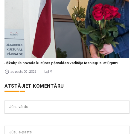
Jēkabpils novada kultūras pārvaldes vadītāja iesniegusi atlūgumu
augusts 05 , 2026
0
ATSTĀJIET KOMENTĀRU
Jūsu vārds:
Jūsu e-pasts