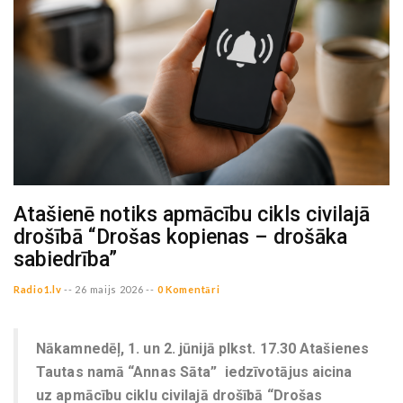
Atašienē notiks apmācību cikls civilajā
drošībā “Drošas kopienas – drošāka
sabiedrība”
Radio1.lv
--
26 maijs 2026 --
0 Komentāri
Nākamnedēļ, 1. un 2. jūnijā plkst. 17.30 Atašienes
Tautas namā “Annas Sāta” iedzīvotājus aicina
uz apmācību ciklu civilajā drošībā “Drošas