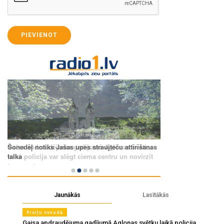
PIEVIENOT
Jaunākās
Lasītākās
Preiļu novadā
Gaisa apdraudējuma gadījumā Aglonas svētku laikā policija