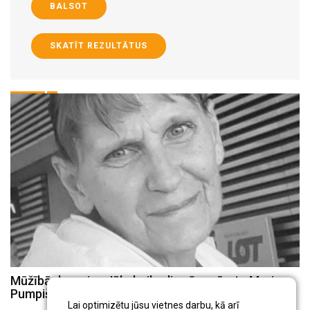
BALSOT
SKATĪT REZULTĀTUS
Mūžībā devusies Jēkabpils slimnīcas ārste Marina
J
Pumpiša
k
Lai optimizētu jūsu vietnes darbu, kā arī