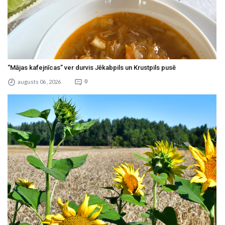
“Mājas kafejnīcas” ver durvis Jēkabpils un Krustpils pusē
augusts 06 , 2026
0