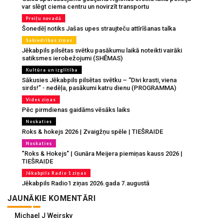
var slēgt ciema centru un novirzīt transportu
Preiļu novadā
Šonedēļ notiks Jašas upes straujteču attīrīšanas talka
Sabiedrības ziņas
Jēkabpils pilsētas svētku pasākumu laikā noteikti vairāki
satiksmes ierobežojumi (SHĒMAS)
Kultūra un izglītība
Sākusies Jēkabpils pilsētas svētku – “Divi krasti, viena
sirds!” - nedēļa, pasākumi katru dienu (PROGRAMMA)
Vides ziņas
Pēc pirmdienas gaidāms vēsāks laiks
Noskaties
Roks & hokejs 2026 | Zvaigžņu spēle | TIEŠRAIDE
Noskaties
"Roks & Hokejs" | Gunāra Meijera piemiņas kauss 2026 |
TIEŠRAIDE
Jēkabpils Radio 1 ziņas
Jēkabpils Radio1 ziņas 2026.gada 7.augustā
JAUNĀKIE KOMENTĀRI
Michael J Weirsky