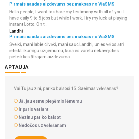
Pirmais naudas aizdevums bez maksas no ViaSMS
Hello people, I want to share my testimony with all of you. I
have daily 9 to 5 jobs but while I work, I try my luck at playing
instant Lotto. On t...
Landhi
Pirmais naudas aizdevums bez maksas no ViaSMS
Sveiki, mani labie cilvēki, mani sauc Landhi, un es vēlos ātri
ieteikt likumīgu uzņēmumu, kurā es varētu nekavējoties
pieteikties ātrajam aizdevuma...
APTAUJA
Vai Tu jau zini, par ko balsosi 15. Saeimas vēlēšanās?
Jā, jau esmu pieņēmis lēmumu
Ir pāris varianti
Nezinu par ko balsot
Nedošos uz vēlēšanām