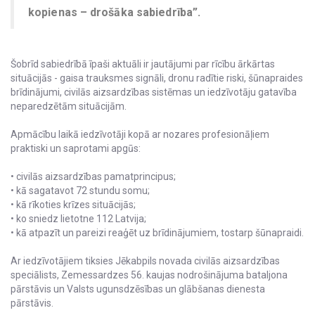
kopienas – drošāka sabiedrība”.
Šobrīd sabiedrībā īpaši aktuāli ir jautājumi par rīcību ārkārtas
situācijās - gaisa trauksmes signāli, dronu radītie riski, šūnapraides
brīdinājumi, civilās aizsardzības sistēmas un iedzīvotāju gatavība
neparedzētām situācijām.
Apmācību laikā iedzīvotāji kopā ar nozares profesionāļiem
praktiski un saprotami apgūs:
• civilās aizsardzības pamatprincipus;
• kā sagatavot 72 stundu somu;
• kā rīkoties krīzes situācijās;
• ko sniedz lietotne 112 Latvija;
• kā atpazīt un pareizi reaģēt uz brīdinājumiem, tostarp šūnapraidi.
Ar iedzīvotājiem tiksies Jēkabpils novada civilās aizsardzības
speciālists, Zemessardzes 56. kaujas nodrošinājuma bataljona
pārstāvis un Valsts ugunsdzēsības un glābšanas dienesta
pārstāvis.