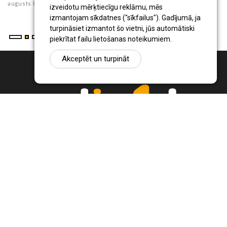
augusts 05 , 2026
au
izveidotu mērķtiecīgu reklāmu, mēs
izmantojam sīkdatnes ("sīkfailus"). Gadījumā, ja
turpināsiet izmantot šo vietni, jūs automātiski
piekrītat failu lietošanas noteikumiem.
Akceptēt un turpināt
Ziņu portāls Radio1.lv ir informācija un diskusija par Jēkabpils
pilsētas un reģiona novadu aktualitātēm. Svarīgākie notikumi un
procesi Latvijā un pasaulē.