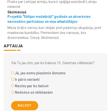
Prieks par Latvijas armiju, kura ir spējīga aizstāvēt Latviju
nelaimē.
Skolnieciņš
Projektā "Sēlijas mežabrāļi" godinās un atcerēsies
nacionālos partizānus un viņu atbalstītājus
Meža brāļi ir varoņi, kuri cīnijās pret padomju okupāciju, pret
maskavas kundzību. Pieminēsim šos varoņus, šos
drosminiekus. Cieņā, Skolnieciņš
APTAUJA
Vai Tu jau zini, par ko balsosi 15. Saeimas vēlēšanās?
Jā, jau esmu pieņēmis lēmumu
Ir pāris varianti
Nezinu par ko balsot
Nedošos uz vēlēšanām
BALSOT