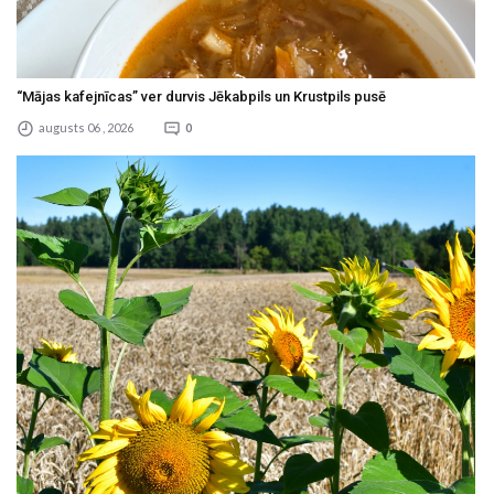
“Mājas kafejnīcas” ver durvis Jēkabpils un Krustpils pusē
augusts 06 , 2026
0