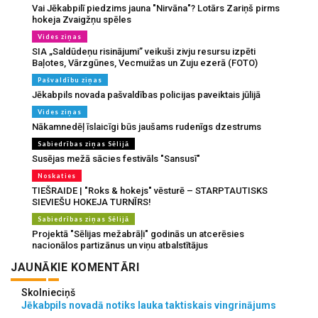
Vai Jēkabpilī piedzims jauna "Nirvāna"? Lotārs Zariņš pirms
hokeja Zvaigžņu spēles
Vides ziņas
SIA „Saldūdeņu risinājumi” veikuši zivju resursu izpēti
Baļotes, Vārzgūnes, Vecmuižas un Zuju ezerā (FOTO)
Pašvaldību ziņas
Jēkabpils novada pašvaldības policijas paveiktais jūlijā
Vides ziņas
Nākamnedēļ īslaicīgi būs jaušams rudenīgs dzestrums
Sabiedrības ziņas Sēlijā
Susējas mežā sācies festivāls "Sansusī"
Noskaties
TIEŠRAIDE | "Roks & hokejs" vēsturē – STARPTAUTISKS
SIEVIEŠU HOKEJA TURNĪRS!
Sabiedrības ziņas Sēlijā
Projektā "Sēlijas mežabrāļi" godinās un atcerēsies
nacionālos partizānus un viņu atbalstītājus
JAUNĀKIE KOMENTĀRI
Skolnieciņš
Jēkabpils novadā notiks lauka taktiskais vingrinājums