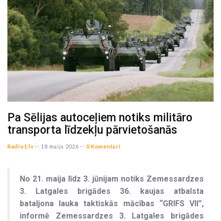
Pa Sēlijas autoceļiem notiks militāro
transporta līdzekļu pārvietošanās
Radio1.lv
--
18 maijs 2026 --
0 Komentāri
No 21. maija līdz 3. jūnijam notiks Zemessardzes
3. Latgales brigādes 36. kaujas atbalsta
bataljona lauka taktiskās mācības “GRIFS VII”,
informē Zemessardzes 3. Latgales brigādes