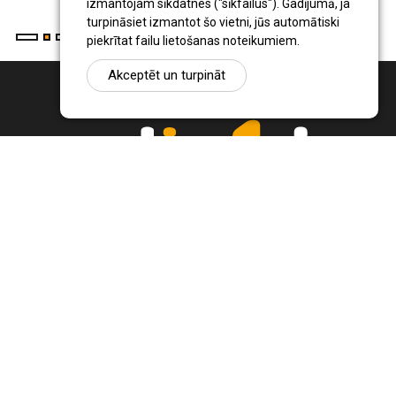
izmantojam sīkdatnes ("sīkfailus"). Gadījumā, ja
turpināsiet izmantot šo vietni, jūs automātiski
piekrītat failu lietošanas noteikumiem.
Akceptēt un turpināt
Ziņu portāls Radio1.lv ir informācija un diskusija par Jēkabpils
pilsētas un reģiona novadu aktualitātēm. Svarīgākie notikumi un
procesi Latvijā un pasaulē.
+371 22 320 220