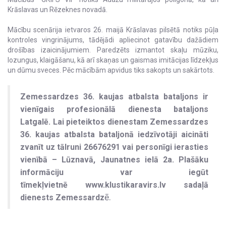
Krāslavas un Rēzeknes novadā.
Mācību scenārija ietvaros 26. maijā Krāslavas pilsētā notiks pūļa
kontroles vingrinājums, tādējādi apliecinot gatavību dažādiem
drošības izaicinājumiem. Paredzēts izmantot skaļu mūziku,
lozungus, klaigāšanu, kā arī skaņas un gaismas imitācijas līdzekļus
un dūmu sveces. Pēc mācībām apvidus tiks sakopts un sakārtots.
Zemessardzes 36. kaujas atbalsta bataljons ir
vienīgais profesionālā dienesta bataljons
Latgalē. Lai pieteiktos dienestam Zemessardzes
36. kaujas atbalsta bataljonā iedzīvotāji aicināti
zvanīt uz tālruni 26676291 vai personīgi ierasties
vienībā – Lūznavā, Jaunatnes ielā 2a. Plašāku
informāciju var iegūt
tīmekļvietnē www.klustikaravirs.lv sadaļā
ē.
dienests Zemessardz