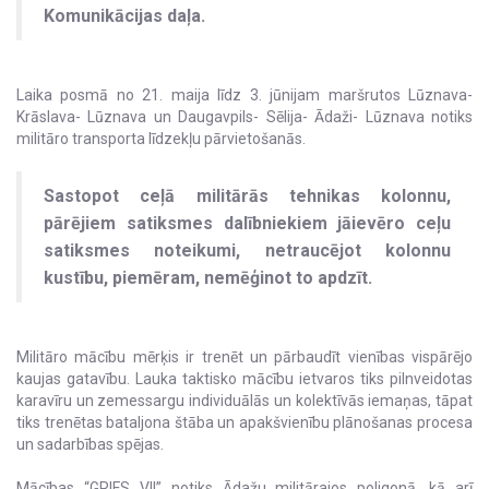
Komunikācijas daļa.
Laika posmā no 21. maija līdz 3. jūnijam maršrutos Lūznava-
Krāslava- Lūznava un Daugavpils- Sēlija- Ādaži- Lūznava notiks
militāro transporta līdzekļu pārvietošanās.
Sastopot ceļā militārās tehnikas kolonnu,
pārējiem satiksmes dalībniekiem jāievēro ceļu
satiksmes noteikumi, netraucējot kolonnu
kustību, piemēram, nemēģinot to apdzīt.
Militāro mācību mērķis ir trenēt un pārbaudīt vienības vispārējo
kaujas gatavību. Lauka taktisko mācību ietvaros tiks pilnveidotas
karavīru un zemessargu individuālās un kolektīvās iemaņas, tāpat
tiks trenētas bataljona štāba un apakšvienību plānošanas procesa
un sadarbības spējas.
Mācības “GRIFS VII” notiks Ādažu militārajos poligonā, kā arī