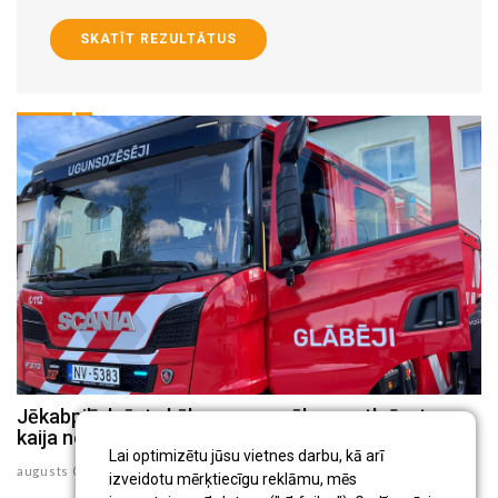
SKATĪT REZULTĀTUS
Jēkabpilī dzēsts kūlas ugunsgrēks un atbrīvota
J
kaija no 30 metru augsta torņa
p
Lai optimizētu jūsu vietnes darbu, kā arī
augusts 05 , 2026
au
izveidotu mērķtiecīgu reklāmu, mēs