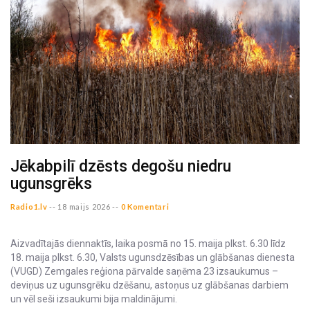
Jēkabpilī dzēsts degošu niedru
ugunsgrēks
Radio1.lv
--
18 maijs 2026 --
0 Komentāri
Aizvadītajās diennaktīs, laika posmā no 15. maija plkst. 6.30 līdz
18. maija plkst. 6.30, Valsts ugunsdzēsības un glābšanas dienesta
(VUGD) Zemgales reģiona pārvalde saņēma 23 izsaukumus –
deviņus uz ugunsgrēku dzēšanu, astoņus uz glābšanas darbiem
un vēl seši izsaukumi bija maldinājumi.