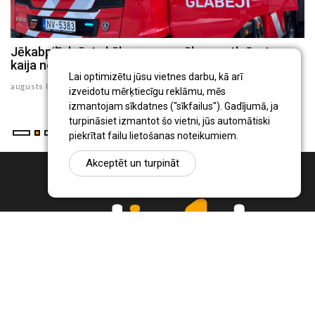
Jēkabpilī dzēsts kūlas ugunsgrēks un atbrīvota
J
kaija no 30 metru augsta torņa
p
Lai optimizētu jūsu vietnes darbu, kā arī
augusts 05 , 2026
au
izveidotu mērķtiecīgu reklāmu, mēs
izmantojam sīkdatnes ("sīkfailus"). Gadījumā, ja
turpināsiet izmantot šo vietni, jūs automātiski
piekrītat failu lietošanas noteikumiem.
Akceptēt un turpināt
Ziņu portāls Radio1.lv ir informācija un diskusija par Jēkabpils