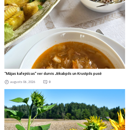
“Mājas kafejnīcas” ver durvis Jēkabpils un Krustpils pusē
augusts 06 , 2026
0