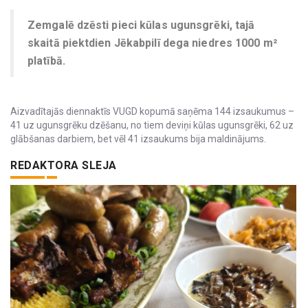
Zemgalē dzēsti pieci kūlas ugunsgrēki, tajā
skaitā piektdien Jēkabpilī dega niedres 1000 m²
platībā.
Aizvadītajās diennaktīs VUGD kopumā saņēma 144 izsaukumus –
41 uz ugunsgrēku dzēšanu, no tiem deviņi kūlas ugunsgrēki, 62 uz
glābšanas darbiem, bet vēl 41 izsaukums bija maldinājums.
REDAKTORA SLEJA