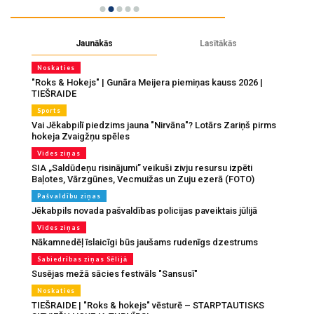
Jaunākās
Lasītākās
Noskaties
"Roks & Hokejs" | Gunāra Meijera piemiņas kauss 2026 |
TIEŠRAIDE
Sports
Vai Jēkabpilī piedzims jauna "Nirvāna"? Lotārs Zariņš pirms
hokeja Zvaigžņu spēles
Vides ziņas
SIA „Saldūdeņu risinājumi” veikuši zivju resursu izpēti
Baļotes, Vārzgūnes, Vecmuižas un Zuju ezerā (FOTO)
Pašvaldību ziņas
Jēkabpils novada pašvaldības policijas paveiktais jūlijā
Vides ziņas
Nākamnedēļ īslaicīgi būs jaušams rudenīgs dzestrums
Sabiedrības ziņas Sēlijā
Susējas mežā sācies festivāls "Sansusī"
Noskaties
TIEŠRAIDE | "Roks & hokejs" vēsturē – STARPTAUTISKS