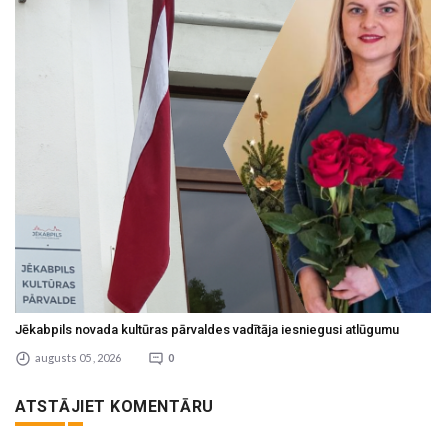
Jēkabpils novada kultūras pārvaldes vadītāja iesniegusi atlūgumu
augusts 05 , 2026
0
ATSTĀJIET KOMENTĀRU