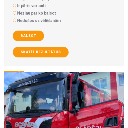
Ir pāris varianti
Nezinu par ko balsot
Nedošos uz vēlēšanām
BALSOT
SKATĪT REZULTĀTUS