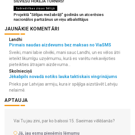
SIEVIEŠU HOKEJA TURNĪRS!
Sabiedrības ziņas Sēlijā
Projektā "Sēlijas mežabrāļi" godinās un atcerēsies
nacionālos partizānus un viņu atbalstītājus
JAUNĀKIE KOMENTĀRI
Landhi
Pirmais naudas aizdevums bez maksas no ViaSMS
Sveiki, mani labie cilvēki, mani sauc Landhi, un es vēlos ātri
ieteikt likumīgu uzņēmumu, kurā es varētu nekavējoties
pieteikties ātrajam aizdevuma...
Skolnieciņš
Jēkabpils novadā notiks lauka taktiskais vingrinājums
Prieks par Latvijas armiju, kura ir spējīga aizstāvēt Latviju
nelaimē.
APTAUJA
Vai Tu jau zini, par ko balsosi 15. Saeimas vēlēšanās?
Jā, jau esmu pieņēmis lēmumu