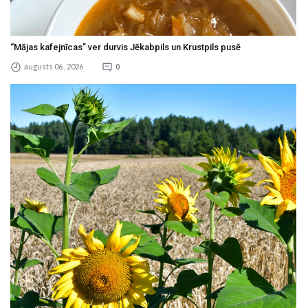
“Mājas kafejnīcas” ver durvis Jēkabpils un Krustpils pusē
augusts 06 , 2026
0