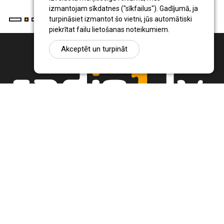
izmantojam sīkdatnes ("sīkfailus"). Gadījumā, ja
turpināsiet izmantot šo vietni, jūs automātiski
piekrītat failu lietošanas noteikumiem.
Akceptēt un turpināt
Ziņu portāls Radio1.lv ir informācija un diskusija par Jēkabpils
pilsētas un reģiona novadu aktualitātēm. Svarīgākie notikumi un
procesi Latvijā un pasaulē.
+371 22 320 220