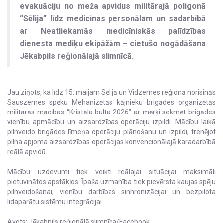
evakuāciju no meža apvidus militārajā poligonā
“Sēlija” līdz medicīnas personālam un sadarbībā
ar Neatliekamās medicīniskās palīdzības
dienesta mediķu ekipāžām – cietušo nogādāšana
Jēkabpils reģionālajā slimnīcā.
Jau ziņots, ka līdz 15. maijam Sēlijā un Vidzemes reģionā norisinās
Sauszemes spēku Mehanizētās kājnieku brigādes organizētās
militārās mācības “Kristāla bulta 2026” ar mērķi sekmēt brigādes
vienību apmācību un aizsardzības operāciju izpildi. Mācību laikā
pilnveido brigādes līmeņa operāciju plānošanu un izpildi, trenējot
pilna apjoma aizsardzības operācijas konvencionālajā karadarbībā
reālā apvidū.
Mācību uzdevumi tiek veikti reālajai situācijai maksimāli
pietuvinātos apstākļos. Īpaša uzmanība tiek pievērsta kaujas spēju
pilnveidošanai, vienību darbības sinhronizācijai un bezpilota
lidaparātu sistēmu integrācijai.
Avots: Jēkabpils reģionālā slimnīca/Facebook