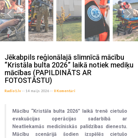
Jēkabpils reģionālajā slimnīcā mācību
“Kristāla bulta 2026” laikā notiek mediķu
mācības (PAPILDINĀTS AR
FOTOSTĀSTU)
Radio1.lv
--
14 maijs 2026 --
0 Komentāri
Mācību “Kristāla bulta 2026” laikā trenē cietušo
evakuācijas operācijas sadarbībā ar
Neatliekamās medicīniskās palīdzības dienestu.
Mācību scenārijā šodien izspēlēs cietušo