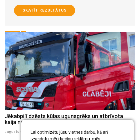
SKATĪT REZULTĀTUS
Jēkabpilī dzēsts kūlas ugunsgrēks un atbrīvota
J
kaija no 30 metru augsta torņa
p
augusts 05 , 2026
au
Lai optimizētu jūsu vietnes darbu, kā arī
izveidotu mērķtiecīgu reklāmu, mēs