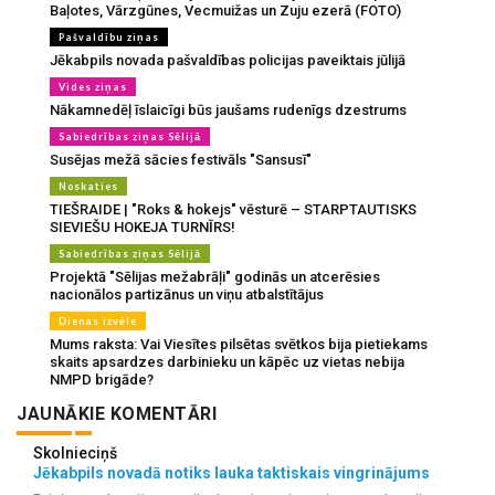
Baļotes, Vārzgūnes, Vecmuižas un Zuju ezerā (FOTO)
Pašvaldību ziņas
Jēkabpils novada pašvaldības policijas paveiktais jūlijā
Vides ziņas
Nākamnedēļ īslaicīgi būs jaušams rudenīgs dzestrums
Sabiedrības ziņas Sēlijā
Susējas mežā sācies festivāls "Sansusī"
Noskaties
TIEŠRAIDE | "Roks & hokejs" vēsturē – STARPTAUTISKS
SIEVIEŠU HOKEJA TURNĪRS!
Sabiedrības ziņas Sēlijā
Projektā "Sēlijas mežabrāļi" godinās un atcerēsies
nacionālos partizānus un viņu atbalstītājus
Dienas izvēle
Mums raksta: Vai Viesītes pilsētas svētkos bija pietiekams
skaits apsardzes darbinieku un kāpēc uz vietas nebija
NMPD brigāde?
JAUNĀKIE KOMENTĀRI
Skolnieciņš
Jēkabpils novadā notiks lauka taktiskais vingrinājums