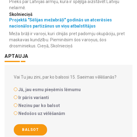
Prieks par Latvijas armiju, kura ir spējīga aizstāvēt Latviju
nelaimē.
Skolnieciņš
Projektā "Sēlijas mežabrāļi" godinās un atcerēsies
nacionālos partizānus un viņu atbalstītājus
Meža brāļi ir varoņi, kuri cīnijās pret padomju okupāciju, pret
maskavas kundzību. Pieminēsim šos varoņus, šos
drosminiekus. Cieņā, Skolnieciņš
APTAUJA
Vai Tu jau zini, par ko balsosi 15. Saeimas vēlēšanās?
Jā, jau esmu pieņēmis lēmumu
Ir pāris varianti
Nezinu par ko balsot
Nedošos uz vēlēšanām
BALSOT