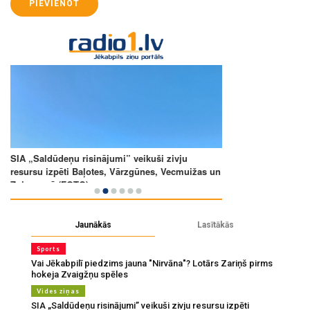
PIEVIENOT
Jaunākās
Lasītākās
Sports
Vai Jēkabpilī piedzims jauna "Nirvāna"? Lotārs Zariņš pirms
hokeja Zvaigžņu spēles
Vides ziņas
SIA „Saldūdeņu risinājumi” veikuši zivju resursu izpēti