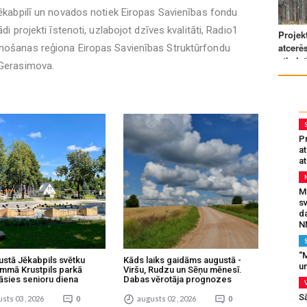
 Jēkabpilī un novados notiek Eiropas Savienības fondu
di projekti īstenoti, uzlabojot dzīves kvalitāti, Radio1
ānošanas reģiona Eiropas Savienības Struktūrfondu
 Gerasimova.
Pr
a
at
Mu
s
da
N
“M
ustā Jēkabpils svētku
Kāds laiks gaidāms augustā -
un
mmā Krustpils parkā
Viršu, Rudzu un Sēņu mēnesī.
āsies senioru diena
Dabas vērotāja prognozes
S
sts 03 , 2026
0
augusts 02 , 2026
0