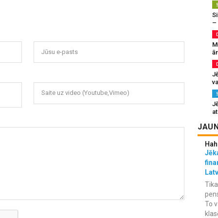
Si
–
M
Jūsu e-pasts
ā
J
va
Saite uz video (Youtube,Vimeo)
J
at
JAUN
Hah
Jēka
fina
Lat
Tika
pens
To v
klas