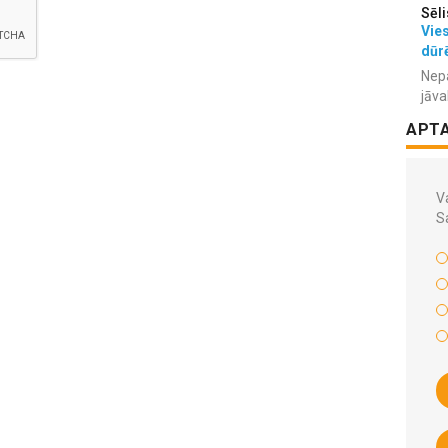
Sēli
Vies
dūr
Nepa
jāva
APT
Va
S