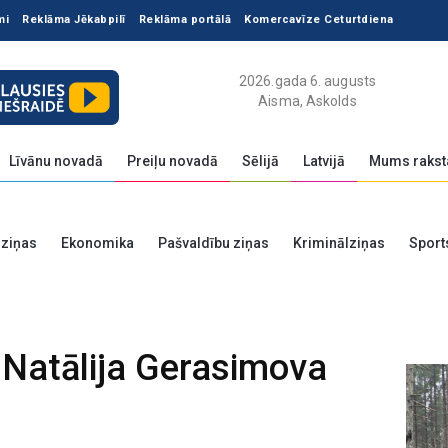
mi
Reklāma Jēkabpilī
Reklāma portālā
Komercavīze Ceturtdiena
2026.gada 6. augusts
Aisma, Askolds
Līvānu novadā
Preiļu novadā
Sēlijā
Latvijā
Mums rakst
 ziņas
Ekonomika
Pašvaldību ziņas
Kriminālziņas
Sport
- Natālija Gerasimova