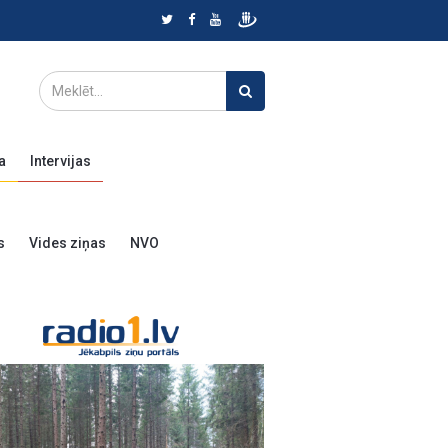
a
Intervijas
s
Vides ziņas
NVO