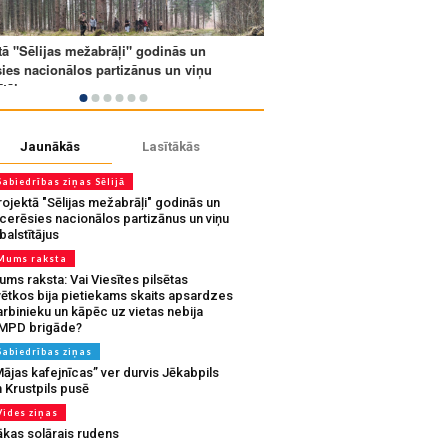
Jaunākās
Lasītākās
Sabiedrības ziņas Sēlijā
ojektā "Sēlijas mežabrāļi" godinās un
tcerēsies nacionālos partizānus un viņu
balstītājus
Mums raksta
ms raksta: Vai Viesītes pilsētas
vētkos bija pietiekams skaits apsardzes
rbinieku un kāpēc uz vietas nebija
MPD brigāde?
Sabiedrības ziņas
ājas kafejnīcas” ver durvis Jēkabpils
 Krustpils pusē
Vides ziņas
ākas solārais rudens