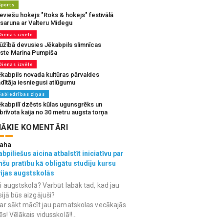
Sports
eviešu hokejs "Roks & hokejs" festivālā
 saruna ar Valteru Midegu
Dienas izvēle
ūžībā devusies Jēkabpils slimnīcas
rste Marina Pumpiša
Dienas izvēle
ēkabpils novada kultūras pārvaldes
dītāja iesniegusi atlūgumu
Sabiedrības ziņas
ēkabpilī dzēsts kūlas ugunsgrēks un
brīvota kaija no 30 metru augsta torņa
ĀKIE KOMENTĀRI
aha
bpiliešus aicina atbalstīt iniciatīvu par
nšu pratību kā obligātu studiju kursu
vijas augstskolās
i augstskolā? Varbūt labāk tad, kad jau
ijā būs aizgājuši?
ar sākt mācīt jau pamatskolas vecākajās
ēs! Vēlākais vidusskolā!!...