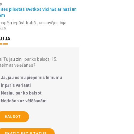
s
ītes pilsētas svētkos vicinās ar nazi un
ēm
spēja iepūst trubā , un savējos bija
ktē .
AUJA
i Tu jau zini, par ko balsosi 15.
aeimas vēlēšanās?
Jā, jau esmu pieņēmis lēmumu
Ir pāris varianti
Nezinu par ko balsot
Nedošos uz vēlēšanām
BALSOT
SKATĪT REZULTĀTUS