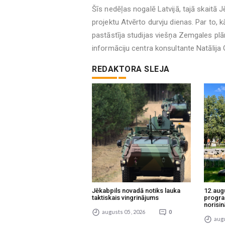
Šīs nedēļas nogalē Latvijā, tajā skaitā
projektu Atvērto durvju dienas. Par to, kā
pastāstīja studijas viešņa Zemgales pl
informāciju centra konsultante Natālija
REDAKTORA SLEJA
Jēkabpils novadā notiks lauka
12.aug
taktiskais vingrinājums
progra
norisin
augusts 05 , 2026
0
augu