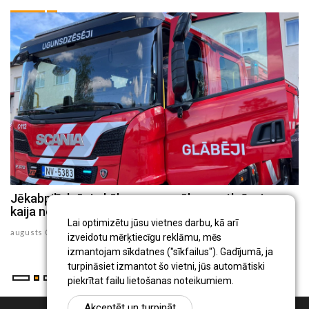
Jēkabpilī dzēsts kūlas ugunsgrēks un atbrīvota
J
kaija no 30 metru augsta torņa
p
Lai optimizētu jūsu vietnes darbu, kā arī
augusts 05 , 2026
au
izveidotu mērķtiecīgu reklāmu, mēs
izmantojam sīkdatnes ("sīkfailus"). Gadījumā, ja
turpināsiet izmantot šo vietni, jūs automātiski
piekrītat failu lietošanas noteikumiem.
Akceptēt un turpināt