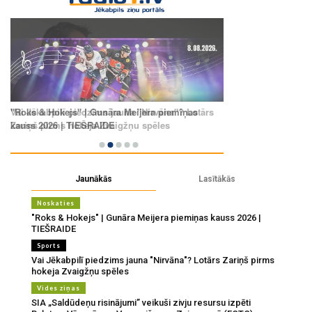
Jaunākās
Lasītākās
Noskaties
"Roks & Hokejs" | Gunāra Meijera piemiņas kauss 2026 |
TIEŠRAIDE
Sports
Vai Jēkabpilī piedzims jauna "Nirvāna"? Lotārs Zariņš pirms
hokeja Zvaigžņu spēles
Vides ziņas
SIA „Saldūdeņu risinājumi” veikuši zivju resursu izpēti