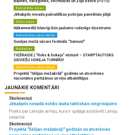
Baļotes, Vārzgūnes, Vecmuižas un Zuju ezerā (FOTO)
Pašvaldību ziņas
Jēkabpils novada pašvaldības policijas paveiktais jūlijā
Vides ziņas
Nākamnedēļ īslaicīgi būs jaušams rudenīgs dzestrums
Sabiedrības ziņas Sēlijā
Susējas mežā sācies festivāls "Sansusī"
Noskaties
TIEŠRAIDE | "Roks & hokejs" vēsturē – STARPTAUTISKS
SIEVIEŠU HOKEJA TURNĪRS!
Sabiedrības ziņas Sēlijā
Projektā "Sēlijas mežabrāļi" godinās un atcerēsies
nacionālos partizānus un viņu atbalstītājus
JAUNĀKIE KOMENTĀRI
Skolnieciņš
Jēkabpils novadā notiks lauka taktiskais vingrinājums
Prieks par Latvijas armiju, kura ir spējīga aizstāvēt Latviju
nelaimē.
Skolnieciņš
Projektā "Sēlijas mežabrāļi" godinās un atcerēsies