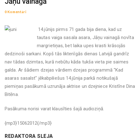
Jāņu vainagā
0 Komentāri
14.jūnijs pirms 71 gada bija diena, kad uz
tautas vaiga sasala asara, Jāņu vainagā novīta
margrietiņas, bet laika upes krasti krāsojās
dedzinoši sarkani. Kopš tās liktenīgās dienas Latvijā gandrīz
nav tādas dzimtas, kurā nebūtu kāda tukša vieta pie saimes
galda. Ar šādiem dzejas vārdiem dzejas programmā "Kad
asaras sasalst" jēkabpiliešus 14.jūnija parkā notikušajā
piemiņas pasākumā uzrunāja aktrise un dzejniece Kristīne Dina
Bitēna.
Pasākuma norisi varat klausīties šajā audioziņā.
{mp3}15062012{/mp3}
REDAKTORA SLEJA