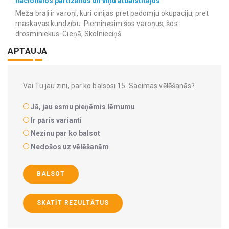
nacionālos partizānus un viņu atbalstītājus
Meža brāļi ir varoņi, kuri cīnijās pret padomju okupāciju, pret
maskavas kundzību. Pieminēsim šos varoņus, šos
drosminiekus. Cieņā, Skolnieciņš
APTAUJA
Vai Tu jau zini, par ko balsosi 15. Saeimas vēlēšanās?
Jā, jau esmu pieņēmis lēmumu
Ir pāris varianti
Nezinu par ko balsot
Nedošos uz vēlēšanām
BALSOT
SKATĪT REZULTĀTUS