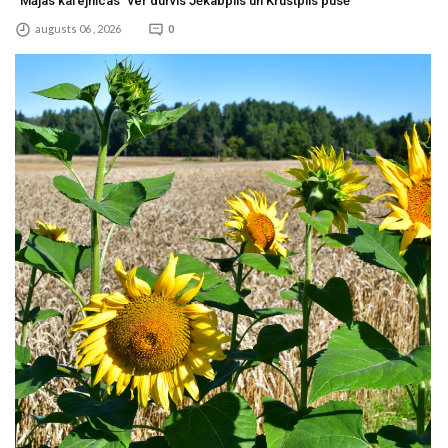
“Mājas kafejnīcas” ver durvis Jēkabpils un Krustpils pusē
augusts 06 , 2026
0