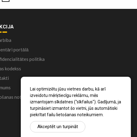
KCIJA
arbība
ntāri portālā
idencialitātes politika
as kodekss
akti
 mums
Lai optimizētu jūsu vietnes darbu, kā arī
izveidotu mērķtiecīgu reklāmu, mēs
ošanas noteikumi
izmantojam sīkdatnes ("sīkfailus"). Gadījumā, ja
turpināsiet izmantot šo vietni, jūs automātiski
piekrītat failu lietošanas noteikumiem.
Akceptēt un turpināt