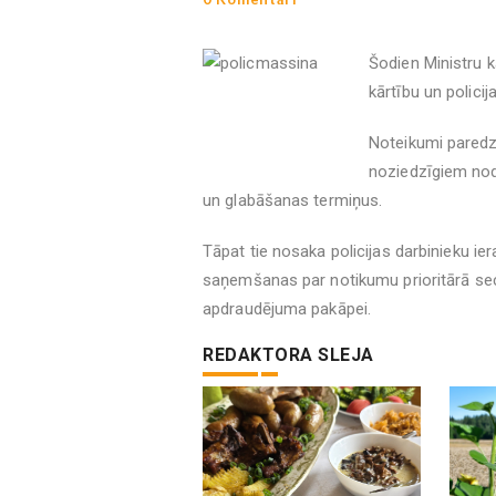
Šodien Ministru 
kārtību un polici
Noteikumi paredz
noziedzīgiem nod
un glabāšanas termiņus.
Tāpat tie nosaka policijas darbinieku ie
saņemšanas par notikumu prioritārā sec
apdraudējuma pakāpei.
REDAKTORA SLEJA