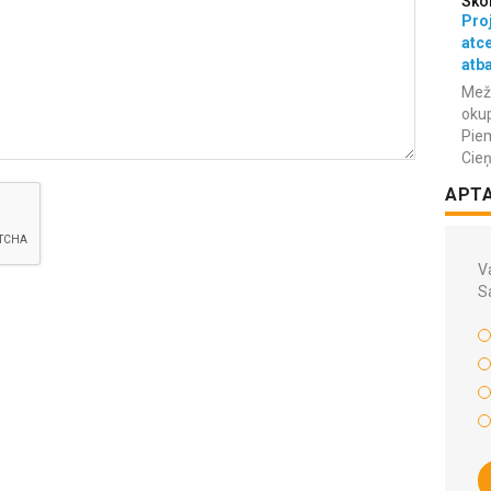
Sko
Proj
atc
atba
Meža
okup
Piem
Cieņ
APT
Va
S