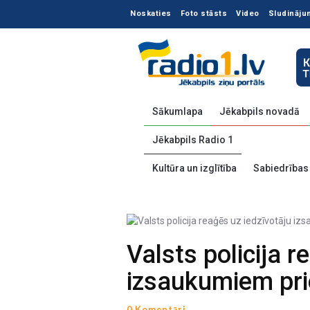
Noskaties
Foto stāsts
Video
Sludināju
Sākumlapa
Jēkabpils novadā
Jēkabpils Radio 1
Kultūra un izglītība
Sabiedrības
Valsts policija r
izsaukumiem prio
0 Komentāri