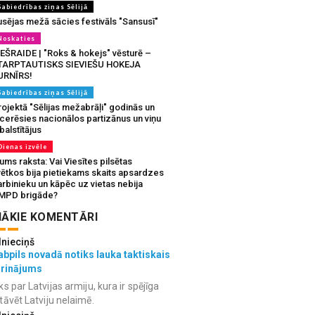
Sabiedrības ziņas Sēlijā
usējas mežā sācies festivāls "Sansusī"
Noskaties
IEŠRAIDE | "Roks & hokejs" vēsturē –
TARPTAUTISKS SIEVIEŠU HOKEJA
URNĪRS!
Sabiedrības ziņas Sēlijā
ojektā "Sēlijas mežabrāļi" godinās un
tcerēsies nacionālos partizānus un viņu
balstītājus
Dienas izvēle
ms raksta: Vai Viesītes pilsētas
vētkos bija pietiekams skaits apsardzes
rbinieku un kāpēc uz vietas nebija
MPD brigāde?
ĀKIE KOMENTĀRI
lnieciņš
bpils novadā notiks lauka taktiskais
grinājums
ks par Latvijas armiju, kura ir spējīga
tāvēt Latviju nelaimē.