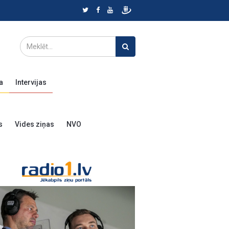
a
Intervijas
s
Vides ziņas
NVO