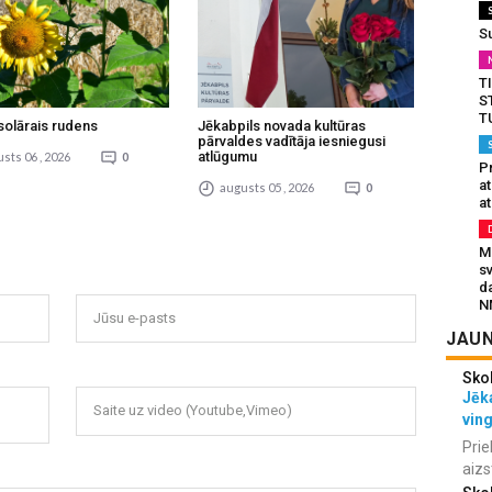
S
T
S
T
solārais rudens
Jēkabpils novada kultūras
pārvaldes vadītāja iesniegusi
atlūgumu
sts 06 , 2026
0
Pr
a
augusts 05 , 2026
0
at
Mu
s
da
N
Jūsu e-pasts
JAUN
Sko
Jēka
Saite uz video (Youtube,Vimeo)
vin
Prie
aizs