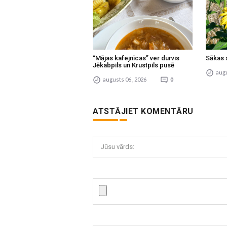
“Mājas kafejnīcas” ver durvis
Sākas 
Jēkabpils un Krustpils pusē
augu
augusts 06 , 2026
0
ATSTĀJIET KOMENTĀRU
Jūsu vārds: