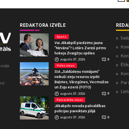
REDAKTORA IZVĒLE
REDA
Sports
Sad
Vai Jēkabpilī piedzims jauna
Kome
"Nirvāna"? Lotārs Zariņš pirms
hokeja Zvaigžņu spēles
Konf
augusts 07 , 2026
0
Ētik
kusija
Vides ziņas
SIA „Saldūdeņu risinājumi”
Kont
veikuši zivju resursu izpēti
Par
Baļotes, Vārzgūnes, Vecmuižas
esi
un Zuju ezerā (FOTO)
Liet
augusts 07 , 2026
0
Pašvaldību ziņas
Jēkabpils novada pašvaldības
policijas paveiktais jūlijā
augusts 07 , 2026
0