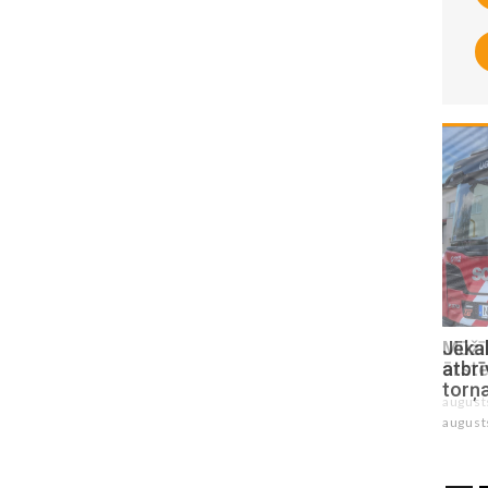
Mūžībā devusies Jēkabpils slimnīcas
Jēkab
ārste Marina Pumpiša
atbrī
torņ
augusts 05 , 2026
august