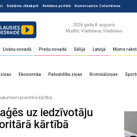
mi
Reklāma Jēkabpilī
Reklāma portālā
Komercavīze Ceturtdiena
2026.gada 8. augusts
Mudīte, Vladislava, Vladislavs
Līvānu novadā
Preiļu novadā
Sēlijā
Latvijā
Mums rakst
 ziņas
Ekonomika
Pašvaldību ziņas
Kriminālziņas
Sport
eaģēs uz iedzīvotāju
ritārā kārtībā