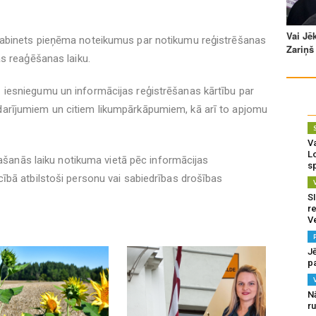
kabinets pieņēma noteikumus par notikumu reģistrēšanas
jas reaģēšanas laiku.
 iesniegumu un informācijas reģistrēšanas kārtību par
arījumiem un citiem likumpārkāpumiem, kā arī to apjomu
Va
L
rašanās laiku notikuma vietā pēc informācijas
s
ībā atbilstoši personu vai sabiedrības drošības
SI
re
V
J
pa
N
r