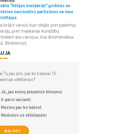
lnieciņš
ektā "Sēlijas mežabrāļi" godinās un
erēsies nacionālos partizānus un viņu
lstītājus
 brāļi ir varoņi, kuri cīnijās pret padomju
āciju, pret maskavas kundzību.
inēsim šos varoņus, šos drosminiekus.
ā, Skolnieciņš
AUJA
i Tu jau zini, par ko balsosi 15.
aeimas vēlēšanās?
Jā, jau esmu pieņēmis lēmumu
Ir pāris varianti
Nezinu par ko balsot
Nedošos uz vēlēšanām
BALSOT