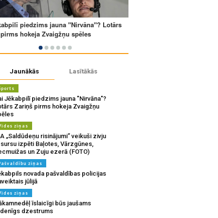
Jaunākās
Lasītākās
Sports
i Jēkabpilī piedzims jauna "Nirvāna"?
otārs Zariņš pirms hokeja Zvaigžņu
pēles
Vides ziņas
A „Saldūdeņu risinājumi” veikuši zivju
sursu izpēti Baļotes, Vārzgūnes,
ecmuižas un Zuju ezerā (FOTO)
Pašvaldību ziņas
ēkabpils novada pašvaldības policijas
veiktais jūlijā
Vides ziņas
ākamnedēļ īslaicīgi būs jaušams
udenīgs dzestrums