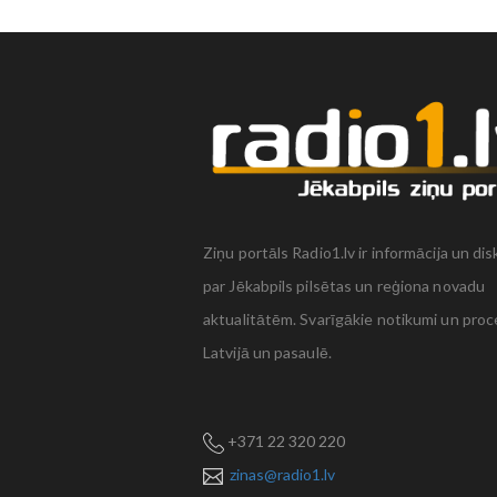
Ziņu portāls Radio1.lv ir informācija un dis
par Jēkabpils pilsētas un reģiona novadu
aktualitātēm. Svarīgākie notikumi un proc
Latvijā un pasaulē.
+371 22 320 220
zinas@radio1.lv