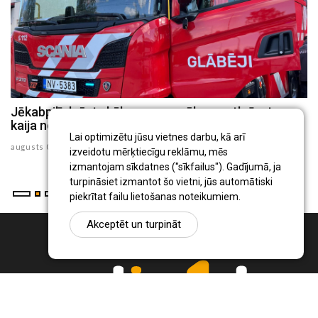
Jēkabpilī dzēsts kūlas ugunsgrēks un atbrīvota
J
kaija no 30 metru augsta torņa
p
Lai optimizētu jūsu vietnes darbu, kā arī
augusts 05 , 2026
au
izveidotu mērķtiecīgu reklāmu, mēs
izmantojam sīkdatnes ("sīkfailus"). Gadījumā, ja
turpināsiet izmantot šo vietni, jūs automātiski
piekrītat failu lietošanas noteikumiem.
Akceptēt un turpināt