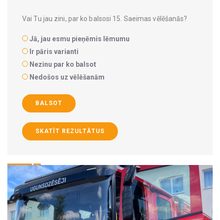
Vai Tu jau zini, par ko balsosi 15. Saeimas vēlēšanās?
Jā, jau esmu pieņēmis lēmumu
Ir pāris varianti
Nezinu par ko balsot
Nedošos uz vēlēšanām
BALSOT
SKATĪT REZULTĀTUS