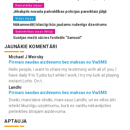
Pašvaldību ziņas
Jēkabpils novada pašvaldības policijas paveiktais jūlijā
Vides ziņas
Nākamnedēļ īslaicīgi būs jaušams rudenīgs dzestrums
Sabiedrības ziņas Sēlijā
Susējas mežā sācies festivāls "Sansusī"
JAUNĀKIE KOMENTĀRI
Michael J Weirsky
Pirmais naudas aizdevums bez maksas no ViaSMS
Hello people, I want to share my testimony with all of you. I
have daily 9 to 5 jobs but while I work, I try my luck at playing
instant Lotto. On t...
Landhi
Pirmais naudas aizdevums bez maksas no ViaSMS
Sveiki, mani labie cilvēki, mani sauc Landhi, un es vēlos ātri
ieteikt likumīgu uzņēmumu, kurā es varētu nekavējoties
pieteikties ātrajam aizdevuma...
APTAUJA