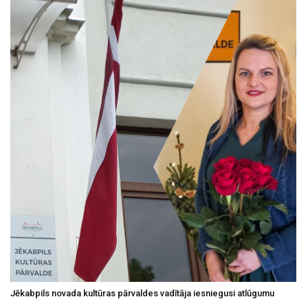
Jēkabpils novada kultūras pārvaldes vadītāja iesniegusi atlūgumu