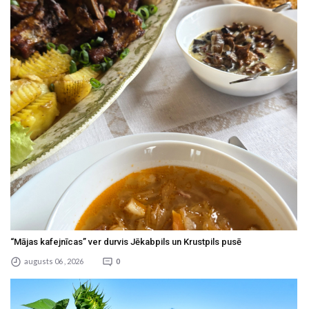
“Mājas kafejnīcas” ver durvis Jēkabpils un Krustpils pusē
augusts 06 , 2026
0