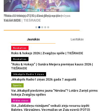
Jaunākās
Lasītākās
Noskaties
Roks & hokejs 2026 | Zvaigžņu spēle | TIEŠRAIDE
Noskaties
"Roks & Hokejs" | Gunāra Meijera piemiņas kauss 2026 |
TIEŠRAIDE
Jēkabpils Radio 1 ziņas
Jēkabpils Radio1 ziņas 2026.gada 7.augustā
Sports
Vai Jēkabpilī piedzims jauna "Nirvāna"? Lotārs Zariņš pirms
hokeja Zvaigžņu spēles
Vides ziņas
SIA „Saldūdeņu risinājumi” veikuši zivju resursu izpēti
Baļotes, Vārzgūnes, Vecmuižas un Zuju ezerā (FOTO)