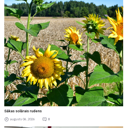
Sākas solārais rudens
augusts 06 , 2026
0