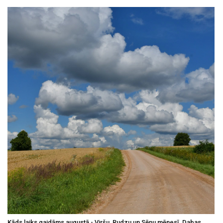
Kāds laiks gaidāms augustā - Viršu, Rudzu un Sēņu mēnesī. Dabas