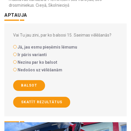
drosminiekus. Cieņā, Skolnieciņš
APTAUJA
Vai Tu jau zini, par ko balsosi 15. Saeimas vēlēšanās?
Jā, jau esmu pieņēmis lēmumu
Ir pāris varianti
Nezinu par ko balsot
Nedošos uz vēlēšanām
BALSOT
SKATĪT REZULTĀTUS