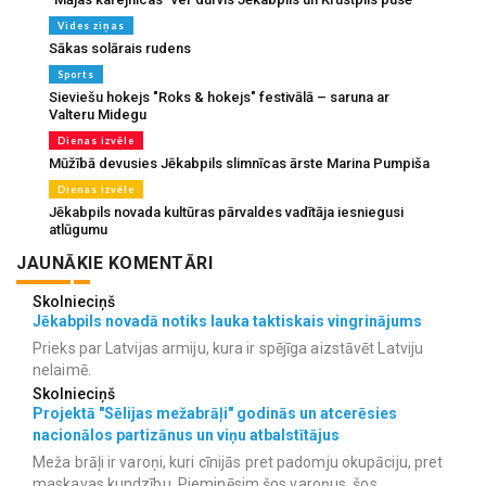
Vides ziņas
Sākas solārais rudens
Sports
Sieviešu hokejs "Roks & hokejs" festivālā – saruna ar
Valteru Midegu
Dienas izvēle
Mūžībā devusies Jēkabpils slimnīcas ārste Marina Pumpiša
Dienas izvēle
Jēkabpils novada kultūras pārvaldes vadītāja iesniegusi
atlūgumu
JAUNĀKIE KOMENTĀRI
Skolnieciņš
Jēkabpils novadā notiks lauka taktiskais vingrinājums
Prieks par Latvijas armiju, kura ir spējīga aizstāvēt Latviju
nelaimē.
Skolnieciņš
Projektā "Sēlijas mežabrāļi" godinās un atcerēsies
nacionālos partizānus un viņu atbalstītājus
Meža brāļi ir varoņi, kuri cīnijās pret padomju okupāciju, pret
maskavas kundzību. Pieminēsim šos varoņus, šos