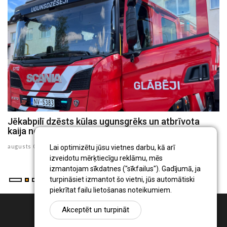
ls
Jēkabpilī dzēsts kūlas ugunsgrēks un atbrīvota
J
kaija no 30 metru augsta torņa
p
augusts 05 , 2026
au
Lai optimizētu jūsu vietnes darbu, kā arī
izveidotu mērķtiecīgu reklāmu, mēs
izmantojam sīkdatnes ("sīkfailus"). Gadījumā, ja
turpināsiet izmantot šo vietni, jūs automātiski
piekrītat failu lietošanas noteikumiem.
Akceptēt un turpināt