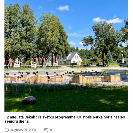
12.augustā Jēkabpils svētku programmā Krustpils parkā norisināsies
senioru diena
augusts 03 , 2026
0