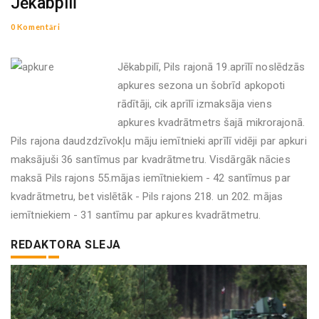
Jēkabpilī
0 Komentāri
Jēkabpilī, Pils rajonā 19.aprīlī noslēdzās
apkures sezona un šobrīd apkopoti
rādītāji, cik aprīlī izmaksāja viens
apkures kvadrātmetrs šajā mikrorajonā.
Pils rajona daudzdzīvokļu māju iemītnieki aprīlī vidēji par apkuri
maksājuši 36 santīmus par kvadrātmetru. Visdārgāk nācies
maksā Pils rajons 55.mājas iemītniekiem - 42 santīmus par
kvadrātmetru, bet vislētāk - Pils rajons 218. un 202. mājas
iemītniekiem - 31 santīmu par apkures kvadrātmetru.
REDAKTORA SLEJA