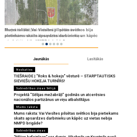
Jaunākās
Lasītākās
Noskaties
TIEŠRAIDE | "Roks & hokejs" vēsturē – STARPTAUTISKS
SIEVIEŠU HOKEJA TURNĪRS!
Sabiedrības ziņas Sēlijā
Projektā "Sēlijas mežabrāļi" godinās un atcerēsies
nacionālos partizānus un viņu atbalstītājus
Mums raksta
Mums raksta: Vai Viesītes pilsētas svētkos bija pietiekams
skaits apsardzes darbinieku un kāpēc uz vietas nebija
NMPD brigāde?
Sabiedrības ziņas
“Mājas kafejnīcas” ver durvis Jēkabpils un Krustpils pusē