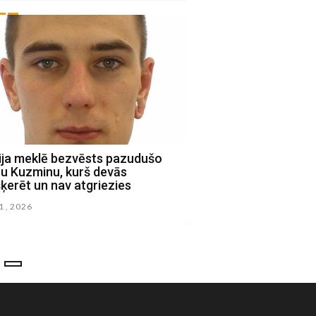
cija meklē bezvēsts pazudušo
Valsts policijas Aust
ru Kuzminu, kurš devās
Jēkabpils-Aizkraukle - 
ķerēt un nav atgriezies
bez vēsts pazudušos R
Vladislavu Potoročinu
11 , 2026
junijs 29 , 2026