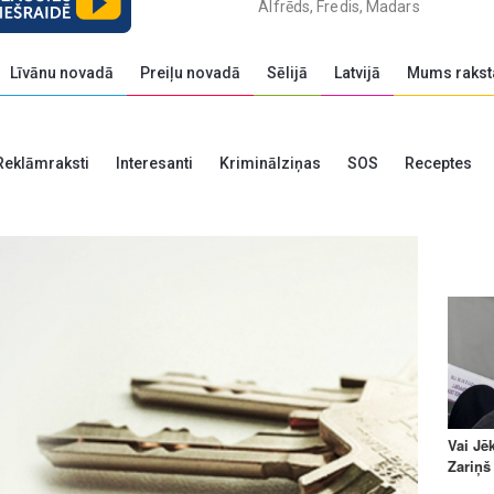
Alfrēds, Fredis, Madars
Līvānu novadā
Preiļu novadā
Sēlijā
Latvijā
Mums rakst
Reklāmraksti
Interesanti
Kriminālziņas
SOS
Receptes