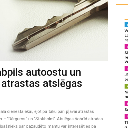
Va
L
s
SI
re
V
abpils autoostu un
J
pa
 atrastas atslēgas
N
r
S
lā dienesta ēkai, ejot pa taku pāri pļavai atrastas
tiem – “Dārgums” un “Stokholm”. Atslēgas šobrīd atrodas
T
. Īpašnieks par pazaudēto mantu var interesēties pa
S