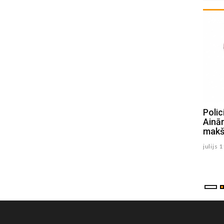
SOS! Sēlpilī Ķipu ciemā novērots
Poli
klaiņojošs suns. Saimniek, atsaucies!
Ainā
makš
julijs 22 , 2026
julijs 