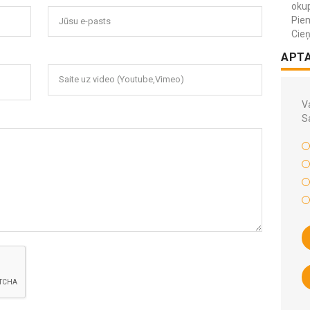
okup
Piem
Jūsu e-pasts
Cieņ
APT
Saite uz video (Youtube,Vimeo)
Va
S