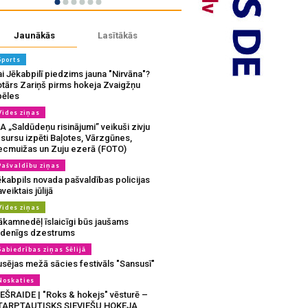
Jaunākās
Lasītākās
Sports
i Jēkabpilī piedzims jauna "Nirvāna"?
otārs Zariņš pirms hokeja Zvaigžņu
pēles
Vides ziņas
A „Saldūdeņu risinājumi” veikuši zivju
sursu izpēti Baļotes, Vārzgūnes,
ecmuižas un Zuju ezerā (FOTO)
Pašvaldību ziņas
ēkabpils novada pašvaldības policijas
veiktais jūlijā
Vides ziņas
ākamnedēļ īslaicīgi būs jaušams
udenīgs dzestrums
Sabiedrības ziņas Sēlijā
usējas mežā sācies festivāls "Sansusī"
Noskaties
IEŠRAIDE | "Roks & hokejs" vēsturē –
TARPTAUTISKS SIEVIEŠU HOKEJA