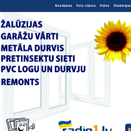
Noskaties
Foto stāsts
Video
Sludināju