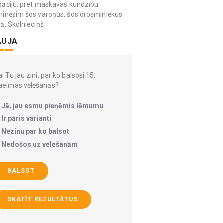
āciju, pret maskavas kundzību.
inēsim šos varoņus, šos drosminiekus.
ā, Skolnieciņš
AUJA
i Tu jau zini, par ko balsosi 15.
aeimas vēlēšanās?
Jā, jau esmu pieņēmis lēmumu
Ir pāris varianti
Nezinu par ko balsot
Nedošos uz vēlēšanām
BALSOT
SKATĪT REZULTĀTUS