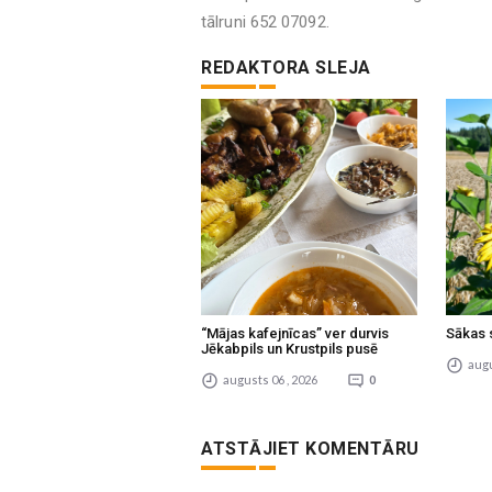
tālruni 652 07092.
REDAKTORA SLEJA
“Mājas kafejnīcas” ver durvis
Sākas 
Jēkabpils un Krustpils pusē
augu
augusts 06 , 2026
0
ATSTĀJIET KOMENTĀRU