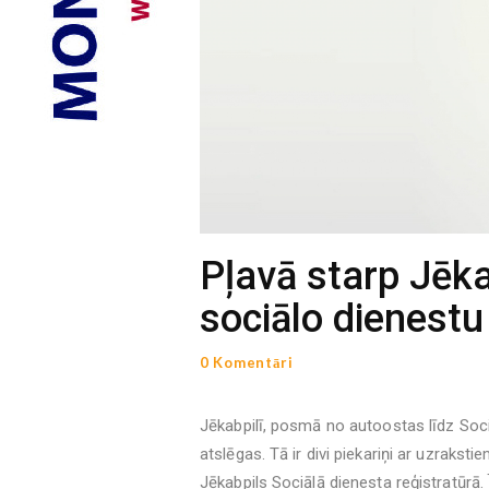
Pļavā starp Jēk
sociālo dienestu
0 Komentāri
Jēkabpilī, posmā no autoostas līdz Sociā
atslēgas. Tā ir divi piekariņi ar uzraks
Jēkabpils Sociālā dienesta reģistratūrā