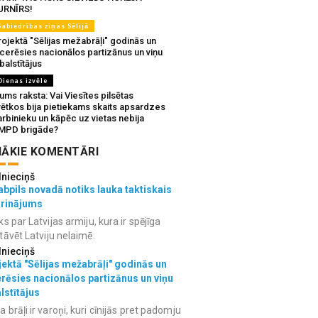
URNĪRS!
Sabiedrības ziņas Sēlijā
ojektā "Sēlijas mežabrāļi" godinās un
tcerēsies nacionālos partizānus un viņu
balstītājus
Dienas izvēle
ms raksta: Vai Viesītes pilsētas
vētkos bija pietiekams skaits apsardzes
rbinieku un kāpēc uz vietas nebija
MPD brigāde?
ĀKIE KOMENTĀRI
lnieciņš
bpils novadā notiks lauka taktiskais
grinājums
ks par Latvijas armiju, kura ir spējīga
tāvēt Latviju nelaimē.
lnieciņš
ektā "Sēlijas mežabrāļi" godinās un
erēsies nacionālos partizānus un viņu
lstītājus
 brāļi ir varoņi, kuri cīnijās pret padomju