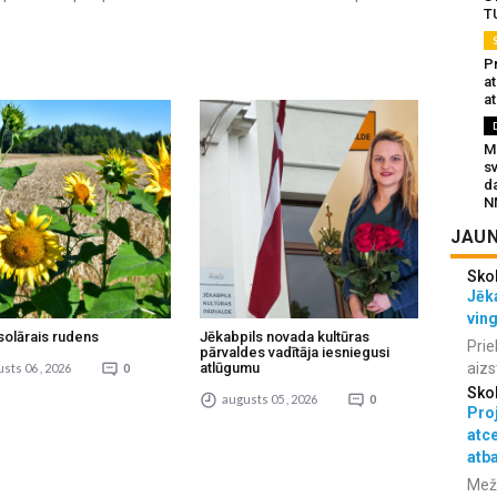
T
Pr
a
at
Mu
s
da
N
JAUN
Sko
Jēka
vin
solārais rudens
Jēkabpils novada kultūras
Prie
pārvaldes vadītāja iesniegusi
atlūgumu
aizs
sts 06 , 2026
0
Sko
augusts 05 , 2026
0
Proj
atc
atba
Meža