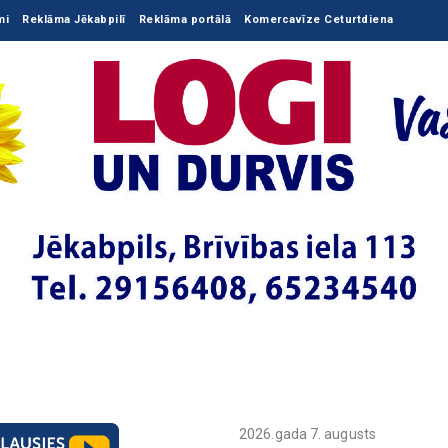
mi
Reklāma Jēkabpilī
Reklāma portālā
Komercavīze Ceturtdiena
2026.gada 7. augusts