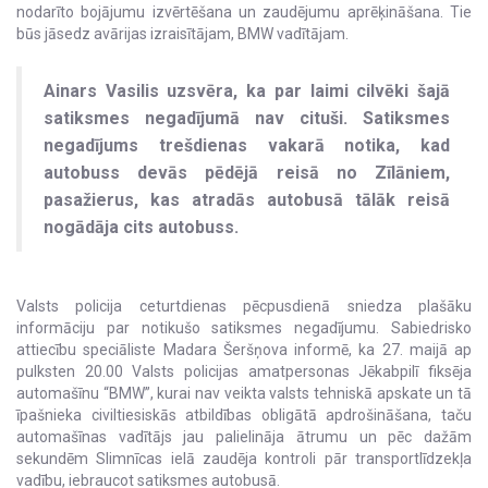
nodarīto bojājumu izvērtēšana un zaudējumu aprēķināšana. Tie
būs jāsedz avārijas izraisītājam, BMW vadītājam.
Ainars Vasilis uzsvēra, ka par laimi cilvēki šajā
satiksmes negadījumā nav cituši. Satiksmes
negadījums trešdienas vakarā notika, kad
autobuss devās pēdējā reisā no Zīlāniem,
pasažierus, kas atradās autobusā tālāk reisā
nogādāja cits autobuss.
Valsts policija ceturtdienas pēcpusdienā sniedza plašāku
informāciju par notikušo satiksmes negadījumu. Sabiedrisko
attiecību speciāliste Madara Šeršņova informē, ka 27. maijā ap
pulksten 20.00 Valsts policijas amatpersonas Jēkabpilī fiksēja
automašīnu “BMW”, kurai nav veikta valsts tehniskā apskate un tā
īpašnieka civiltiesiskās atbildības obligātā apdrošināšana, taču
automašīnas vadītājs jau palielināja ātrumu un pēc dažām
sekundēm Slimnīcas ielā zaudēja kontroli pār transportlīdzekļa
vadību, iebraucot satiksmes autobusā.