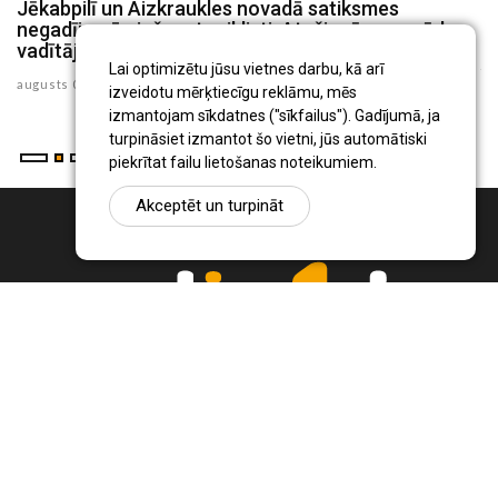
Jēkabpilī un Aizkraukles novadā satiksmes
P
negadījumā cieš motociklisti, Atašienē – mopēda
s
vadītājs
ju
Lai optimizētu jūsu vietnes darbu, kā arī
augusts 03 , 2026
izveidotu mērķtiecīgu reklāmu, mēs
izmantojam sīkdatnes ("sīkfailus"). Gadījumā, ja
turpināsiet izmantot šo vietni, jūs automātiski
piekrītat failu lietošanas noteikumiem.
Akceptēt un turpināt
Ziņu portāls Radio1.lv ir informācija un diskusija par Jēkabpils
pilsētas un reģiona novadu aktualitātēm. Svarīgākie notikumi un