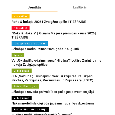
Jaunākās
Lasītākās
Noskaties
Roks & hokejs 2026 | Zvaigžņu spēle | TIEŠRAIDE
Noskaties
"Roks & Hokejs" | Gunāra Meijera piemiņas kauss 2026 |
TIEŠRAIDE
Jēkabpils Radio 1 ziņas
Jēkabpils Radio1 ziņas 2026.gada 7.augustā
Sports
Vai Jēkabpilī piedzims jauna "Nirvāna"? Lotārs Zariņš pirms
hokeja Zvaigžņu spēles
Vides ziņas
SIA „Saldūdeņu risinājumi” veikuši zivju resursu izpēti
Baļotes, Vārzgūnes, Vecmuižas un Zuju ezerā (FOTO)
Pašvaldību ziņas
Jēkabpils novada pašvaldības policijas paveiktais jūlijā
Vides ziņas
Nākamnedēļ īslaicīgi būs jaušams rudenīgs dzestrums
Sabiedrības ziņas Sēlijā
Susējas mežā sācies festivāls "Sansusī"