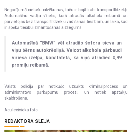
Negadījumā cietušu cilvēku nav, taču ir bojāti abi transportlīdzekļi.
Automašīnu vadīja vīrietis, kurš atradās alkohola reibumā un
pārvietojās bez transportlīdzekļu vadīšanas tiesībām, un laikā, kad
ir spēkā tiesību izmantošanas aizliegums.
Automašīnā “BMW” vēl atradās šofera sieva un
viņu bērns autokrēsliņā. Veicot alkohola pārbaudi
vīrieša izelpā, konstatēts, ka viņš atradies 0,99
promiļu reibumā.
Valsts policijā par notikušo uzsākts kriminālprocess un
administratīvo pārkāpumu procesi, un notiek apstākļu
skaidrošana.
Aculiecinieka foto
REDAKTORA SLEJA