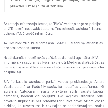
pilsētas 3.maršruta autobusā.
Sākotnējā informācija liecina, ka "BMW" vadītājs bēga no policijas
un Zīlānu ielā, nesavaldot automašīnu, ietriecās autobusā, liecina
policijas rīcībā esošā informācija.
Aculiecinieki ziņo, ka automašīna "BMW X5" autobusā ietriekusies
pēc saslīdēšanas līkumā.
Neatliekamās medicīniskās palīdzības dienestā aģentūru LETA
informēja, ka sadursmē cilvēki nav cietuši. Mediķi apskatījuši četras
negadījumā iesaistītas personas, taču nevienu nav bijusi vajadzība
hospitalizēt.
SIA "Jēkabpils autobusu parks" valdes priekšsēdētājs Ainars
Vasilis sarunā ar Radio1.lv sacīja, ka nodarītos zaudējumus vēl
aprēķina. Autobusam izsists priekšējais stikls, sasists kapats,
bamperis, nodarīti citi bojājumi. Pēc avārijas autobuss reisu
nevarēja turpināt un bez remonta reisā iziet nevar. Ainars Vasilis
piebilda, ka uzņēmums ir sazinājies ar apdrošinātājiem, notiek