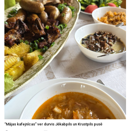
“Mājas kafejnīcas” ver durvis Jēkabpils un Krustpils pusē