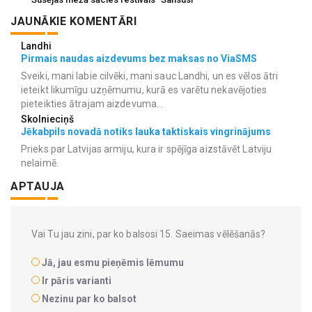
JAUNĀKIE KOMENTĀRI
Landhi
Pirmais naudas aizdevums bez maksas no ViaSMS
Sveiki, mani labie cilvēki, mani sauc Landhi, un es vēlos ātri
ieteikt likumīgu uzņēmumu, kurā es varētu nekavējoties
pieteikties ātrajam aizdevuma...
Skolnieciņš
Jēkabpils novadā notiks lauka taktiskais vingrinājums
Prieks par Latvijas armiju, kura ir spējīga aizstāvēt Latviju
nelaimē.
APTAUJA
Vai Tu jau zini, par ko balsosi 15. Saeimas vēlēšanās?
Jā, jau esmu pieņēmis lēmumu
Ir pāris varianti
Nezinu par ko balsot