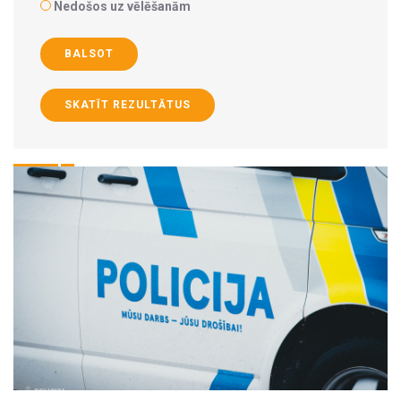
Nedošos uz vēlēšanām
BALSOT
SKATĪT REZULTĀTUS