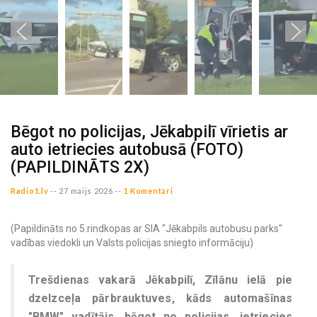
Bēgot no policijas, Jēkabpilī vīrietis ar
auto ietriecies autobusā (FOTO)
(PAPILDINĀTS 2X)
Radio1.lv
--
27 maijs 2026 --
1 Komentāri
(Papildināts no 5.rindkopas ar SIA "Jēkabpils autobusu parks"
vadības viedokli un Valsts policijas sniegto informāciju)
Trešdienas vakarā Jēkabpilī, Zīlānu ielā pie
dzelzceļa pārbrauktuves, kāds automašīnas
"BMW" vadītājs, bēgot no policijas, ietriecies