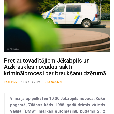
Pret autovadītājiem Jēkabpils un
Aizkraukles novados sākti
kriminālprocesi par braukšanu dzērumā
Radio1.lv
--
11 maijs 2026 --
0 Komentāri
9. maijā ap pulksten 10.00 Jēkabpils novadā, Kūku
pagastā, Zīlānos kāds 1988. gadā dzimis vīrietis
vadīja “BMW” markas automašīnu, būdams 2,12