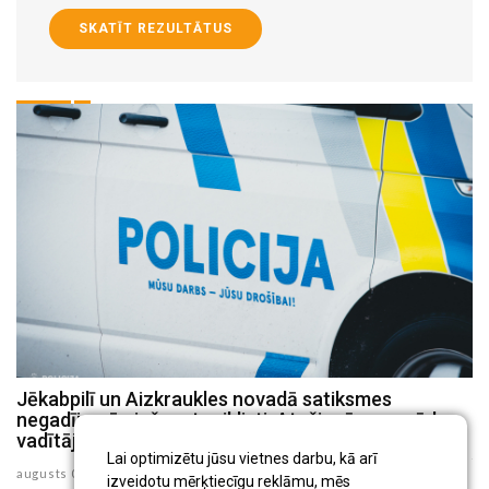
SKATĪT REZULTĀTUS
Jēkabpilī un Aizkraukles novadā satiksmes
P
negadījumā cieš motociklisti, Atašienē – mopēda
s
vadītājs
ju
Lai optimizētu jūsu vietnes darbu, kā arī
augusts 03 , 2026
izveidotu mērķtiecīgu reklāmu, mēs