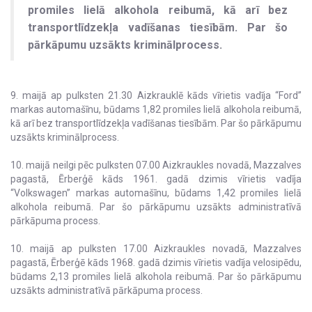
promiles lielā alkohola reibumā, kā arī bez
transportlīdzekļa vadīšanas tiesībām. Par šo
pārkāpumu uzsākts kriminālprocess.
9. maijā ap pulksten 21.30 Aizkrauklē kāds vīrietis vadīja “Ford”
markas automašīnu, būdams 1,82 promiles lielā alkohola reibumā,
kā arī bez transportlīdzekļa vadīšanas tiesībām. Par šo pārkāpumu
uzsākts kriminālprocess.
10. maijā neilgi pēc pulksten 07.00 Aizkraukles novadā, Mazzalves
pagastā, Ērberģē kāds 1961. gadā dzimis vīrietis vadīja
“Volkswagen” markas automašīnu, būdams 1,42 promiles lielā
alkohola reibumā. Par šo pārkāpumu uzsākts administratīvā
pārkāpuma process.
10. maijā ap pulksten 17.00 Aizkraukles novadā, Mazzalves
pagastā, Ērberģē kāds 1968. gadā dzimis vīrietis vadīja velosipēdu,
būdams 2,13 promiles lielā alkohola reibumā. Par šo pārkāpumu
uzsākts administratīvā pārkāpuma process.