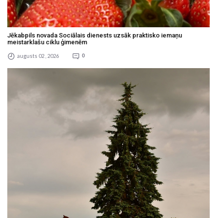
Jēkabpils novada Sociālais dienests uzsāk praktisko iemaņu
meistarklašu ciklu ģimenēm
augusts 02 , 2026
0