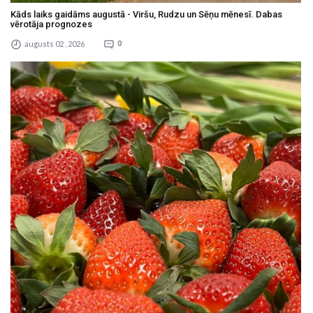
Kāds laiks gaidāms augustā - Viršu, Rudzu un Sēņu mēnesī. Dabas
vērotāja prognozes
augusts 02 , 2026
0