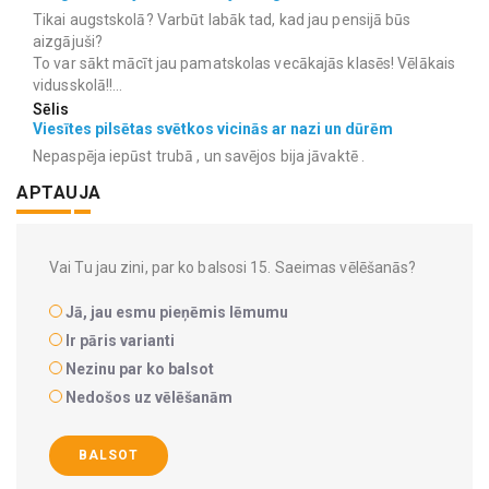
Tikai augstskolā? Varbūt labāk tad, kad jau pensijā būs
aizgājuši?
To var sākt mācīt jau pamatskolas vecākajās klasēs! Vēlākais
vidusskolā!!...
Sēlis
Viesītes pilsētas svētkos vicinās ar nazi un dūrēm
Nepaspēja iepūst trubā , un savējos bija jāvaktē .
APTAUJA
Vai Tu jau zini, par ko balsosi 15. Saeimas vēlēšanās?
Jā, jau esmu pieņēmis lēmumu
Ir pāris varianti
Nezinu par ko balsot
Nedošos uz vēlēšanām
BALSOT