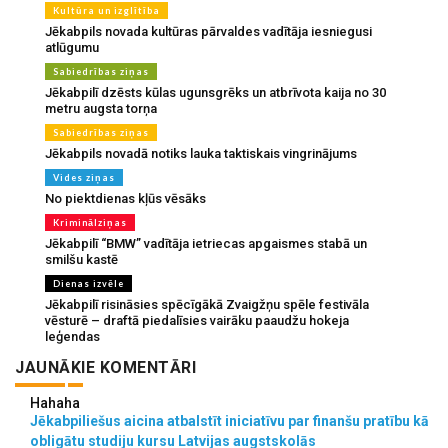
Kultūra un izglītība
Jēkabpils novada kultūras pārvaldes vadītāja iesniegusi
atlūgumu
Sabiedrības ziņas
Jēkabpilī dzēsts kūlas ugunsgrēks un atbrīvota kaija no 30
metru augsta torņa
Sabiedrības ziņas
Jēkabpils novadā notiks lauka taktiskais vingrinājums
Vides ziņas
No piektdienas kļūs vēsāks
Kriminālziņas
Jēkabpilī “BMW” vadītāja ietriecas apgaismes stabā un
smilšu kastē
Dienas izvēle
Jēkabpilī risināsies spēcīgākā Zvaigžņu spēle festivāla
vēsturē – draftā piedalīsies vairāku paaudžu hokeja
leģendas
JAUNĀKIE KOMENTĀRI
Hahaha
Jēkabpiliešus aicina atbalstīt iniciatīvu par finanšu pratību kā
obligātu studiju kursu Latvijas augstskolās