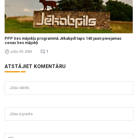
PPP īres mājokļu programmā Jēkabpilī taps 140 jauni pieejamas
cenas īres mājokļi
julijs 30 , 2026
1
ATSTĀJIET KOMENTĀRU
Jūsu vārds:
Jūsu e-pasts