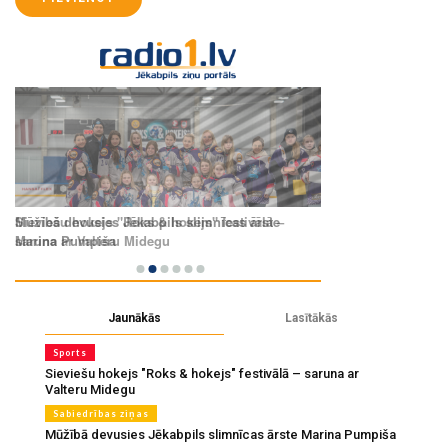
Jaunākās
Lasītākās
Sports
Sieviešu hokejs "Roks & hokejs" festivālā – saruna ar
Valteru Midegu
Sabiedrības ziņas
Mūžībā devusies Jēkabpils slimnīcas ārste Marina Pumpiša