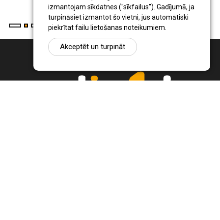
izmantojam sīkdatnes ("sīkfailus"). Gadījumā, ja
turpināsiet izmantot šo vietni, jūs automātiski
piekrītat failu lietošanas noteikumiem.
Akceptēt un turpināt
Ziņu portāls Radio1.lv ir informācija un diskusija par Jēkabpils
pilsētas un reģiona novadu aktualitātēm. Svarīgākie notikumi un
procesi Latvijā un pasaulē.