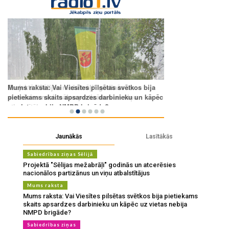
Jaunākās
Lasītākās
Sabiedrības ziņas Sēlijā
Projektā "Sēlijas mežabrāļi" godinās un atcerēsies
nacionālos partizānus un viņu atbalstītājus
Mums raksta
Mums raksta: Vai Viesītes pilsētas svētkos bija pietiekams
skaits apsardzes darbinieku un kāpēc uz vietas nebija
NMPD brigāde?
Sabiedrības ziņas