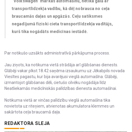
“Volkswagen” markas automašīnu, netika galā ar
transportlīdzekļa vadību, kā dēļ nobrauca no ceļa
braucamās daļas un apgāzās. Ceļu satiksmes
negadījumā fiziski cieta transportlīdzekļa vadītājs,
kurš tika nogādāts medicīnas iestādē.
Par notikušo uzsākts administratīvā pārkāpuma process.
Jau ziņots, ka notikuma vietā strādāja arī glābšanas dienests.
Glābēji vakar plkst.18.42 saņēma izsaukumu uz Jēkabpils novada
Viesītes pagastu, kur bija avarējusi vieglā automašīna. Glābēji,
izmantojot glābšanas dēli, cietušo cilvēku nogādāja līdz
Neatliekamās medicīniskās palīdzības dienesta automašīnai.
Notikuma vietā ar vinčas palīdzību vieglā automašīna tika
novietota uz riteņiem, atvienotas akumulatora klemmes un
sakārtota ceļa braucamā daļa.
REDAKTORA SLEJA