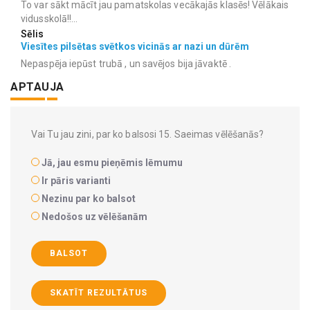
To var sākt mācīt jau pamatskolas vecākajās klasēs! Vēlākais
vidusskolā!!...
Sēlis
Viesītes pilsētas svētkos vicinās ar nazi un dūrēm
Nepaspēja iepūst trubā , un savējos bija jāvaktē .
APTAUJA
Vai Tu jau zini, par ko balsosi 15. Saeimas vēlēšanās?
Jā, jau esmu pieņēmis lēmumu
Ir pāris varianti
Nezinu par ko balsot
Nedošos uz vēlēšanām
BALSOT
SKATĪT REZULTĀTUS