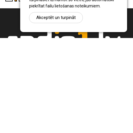
piekrītat failu lietošanas noteikumiem.
Akceptēt un turpināt
Ziņu portāls Radio1.lv ir informācija un diskusija par Jēkabpils
pilsētas un reģiona novadu aktualitātēm. Svarīgākie notikumi un
procesi Latvijā un pasaulē.
+371 22 320 220
zinas@radio1.lv