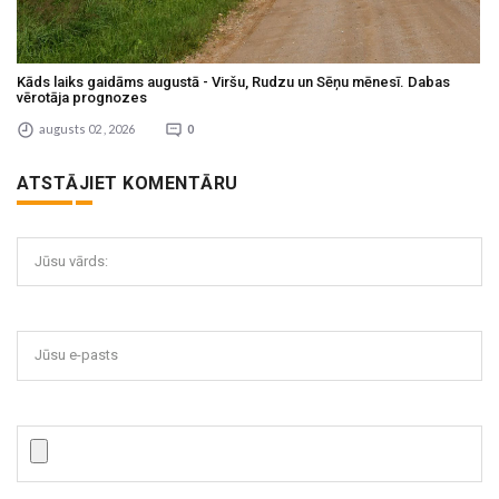
Kāds laiks gaidāms augustā - Viršu, Rudzu un Sēņu mēnesī. Dabas
vērotāja prognozes
augusts 02 , 2026
0
ATSTĀJIET KOMENTĀRU
Jūsu vārds:
Jūsu e-pasts