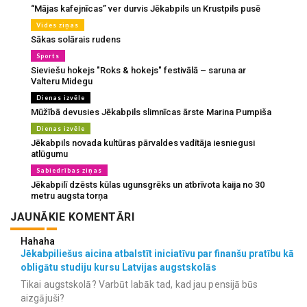
“Mājas kafejnīcas” ver durvis Jēkabpils un Krustpils pusē
Vides ziņas
Sākas solārais rudens
Sports
Sieviešu hokejs "Roks & hokejs" festivālā – saruna ar
Valteru Midegu
Dienas izvēle
Mūžībā devusies Jēkabpils slimnīcas ārste Marina Pumpiša
Dienas izvēle
Jēkabpils novada kultūras pārvaldes vadītāja iesniegusi
atlūgumu
Sabiedrības ziņas
Jēkabpilī dzēsts kūlas ugunsgrēks un atbrīvota kaija no 30
metru augsta torņa
JAUNĀKIE KOMENTĀRI
Hahaha
Jēkabpiliešus aicina atbalstīt iniciatīvu par finanšu pratību kā
obligātu studiju kursu Latvijas augstskolās
Tikai augstskolā? Varbūt labāk tad, kad jau pensijā būs
aizgājuši?