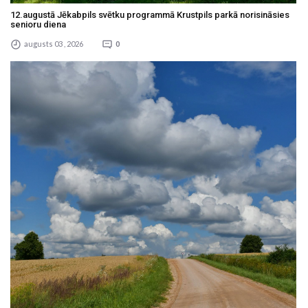
12.augustā Jēkabpils svētku programmā Krustpils parkā norisināsies
senioru diena
augusts 03 , 2026
0