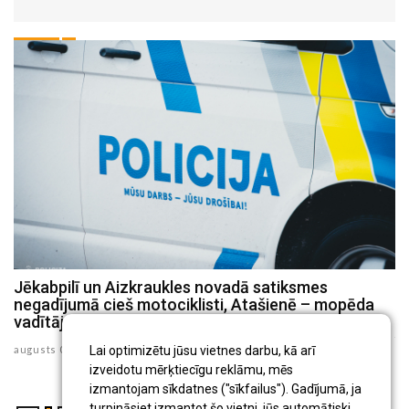
Jēkabpilī un Aizkraukles novadā satiksmes
P
negadījumā cieš motociklisti, Atašienē – mopēda
s
vadītājs
ju
Lai optimizētu jūsu vietnes darbu, kā arī
augusts 03 , 2026
izveidotu mērķtiecīgu reklāmu, mēs
izmantojam sīkdatnes ("sīkfailus"). Gadījumā, ja
turpināsiet izmantot šo vietni, jūs automātiski