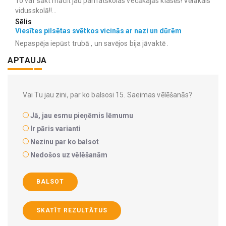
To var sākt mācīt jau pamatskolas vecākajās klasēs! Vēlākais
vidusskolā!!...
Sēlis
Viesītes pilsētas svētkos vicinās ar nazi un dūrēm
Nepaspēja iepūst trubā , un savējos bija jāvaktē .
APTAUJA
Vai Tu jau zini, par ko balsosi 15. Saeimas vēlēšanās?
Jā, jau esmu pieņēmis lēmumu
Ir pāris varianti
Nezinu par ko balsot
Nedošos uz vēlēšanām
BALSOT
SKATĪT REZULTĀTUS