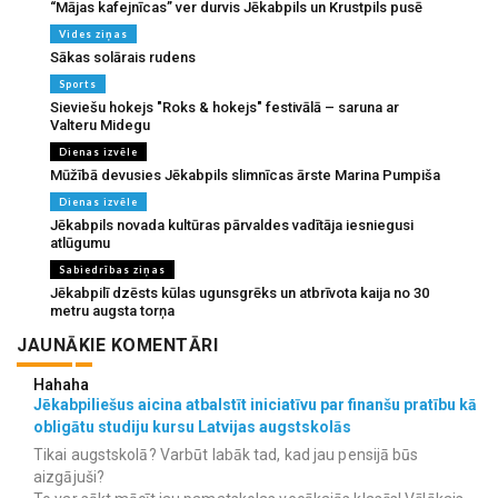
“Mājas kafejnīcas” ver durvis Jēkabpils un Krustpils pusē
Vides ziņas
Sākas solārais rudens
Sports
Sieviešu hokejs "Roks & hokejs" festivālā – saruna ar
Valteru Midegu
Dienas izvēle
Mūžībā devusies Jēkabpils slimnīcas ārste Marina Pumpiša
Dienas izvēle
Jēkabpils novada kultūras pārvaldes vadītāja iesniegusi
atlūgumu
Sabiedrības ziņas
Jēkabpilī dzēsts kūlas ugunsgrēks un atbrīvota kaija no 30
metru augsta torņa
JAUNĀKIE KOMENTĀRI
Hahaha
Jēkabpiliešus aicina atbalstīt iniciatīvu par finanšu pratību kā
obligātu studiju kursu Latvijas augstskolās
Tikai augstskolā? Varbūt labāk tad, kad jau pensijā būs
aizgājuši?