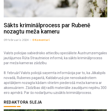
Sākts kriminālprocess par Rubenē
nozagtu meža kameru
09 februaris 2024 --
0 Komentāri
Valsts policijas sabiedrisko attiecību speciāliste Austrumzemgales
jautājumos Rūta Strautnieice informē, ka sākts kriminālprocess
par meža kameras zādzību.
8. februārī Valsts policijā saņemta informācija par to, ka Jēkabpils
novadā, Rubenes pagastā, Kaldabruņā pie nenoskaidrotiem
apstākļiem nozagta kādam vīrietim piederošā meža kamera ar
aksesuāriem. Zādzības dēļ radīti materiālie zaudējumi nepilnu 300
eiro apmērā. Par šo nodarījumu uzsākts kriminālprocess.
REDAKTORA SLEJA