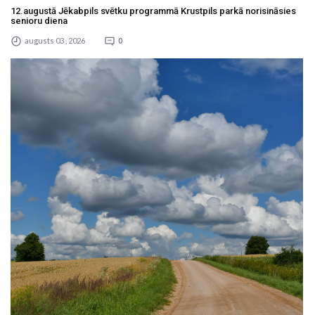
12.augustā Jēkabpils svētku programmā Krustpils parkā norisināsies
senioru diena
augusts 03 , 2026
0