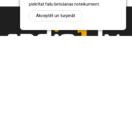
piekrītat failu lietošanas noteikumiem.
Akceptēt un turpināt
Ziņu portāls Radio1.lv ir informācija un diskusija par Jēkabpils
pilsētas un reģiona novadu aktualitātēm. Svarīgākie notikumi un
procesi Latvijā un pasaulē.
+371 22 320 220
zinas@radio1.lv