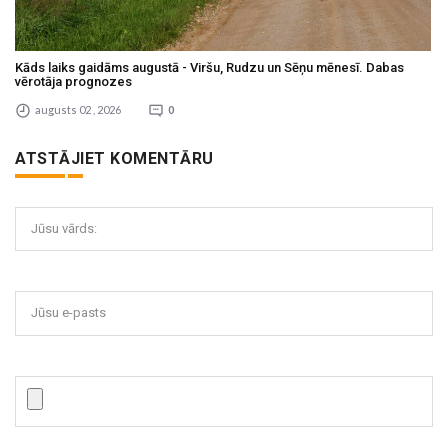
Kāds laiks gaidāms augustā - Viršu, Rudzu un Sēņu mēnesī. Dabas
vērotāja prognozes
augusts 02 , 2026
0
ATSTĀJIET KOMENTĀRU
Jūsu vārds:
Jūsu e-pasts