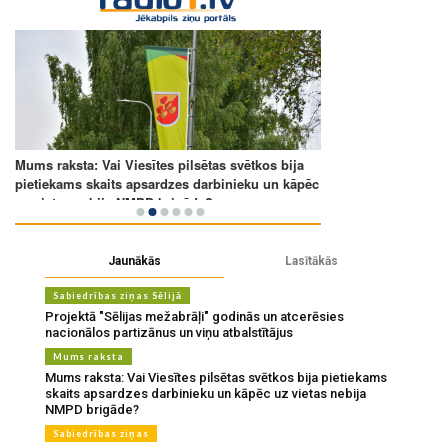
Jaunākās
Lasītākās
Sabiedrības ziņas Sēlijā
Projektā "Sēlijas mežabrāļi" godinās un atcerēsies
nacionālos partizānus un viņu atbalstītājus
Mums raksta
Mums raksta: Vai Viesītes pilsētas svētkos bija pietiekams
skaits apsardzes darbinieku un kāpēc uz vietas nebija
NMPD brigāde?
Sabiedrības ziņas