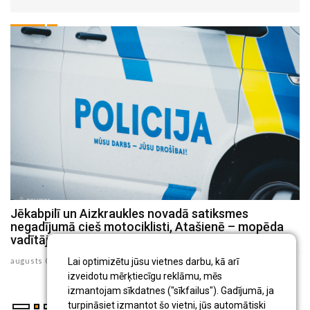
Jēkabpilī un Aizkraukles novadā satiksmes
Policiste Aizkrauklē reibumā izraisījusi avāriju un
negadījumā cieš motociklisti, Atašienē – mopēda
slēpusies
vadītājs
julijs 30 , 2026
Lai optimizētu jūsu vietnes darbu, kā arī
augusts 03 , 2026
izveidotu mērķtiecīgu reklāmu, mēs
izmantojam sīkdatnes ("sīkfailus"). Gadījumā, ja
turpināsiet izmantot šo vietni, jūs automātiski