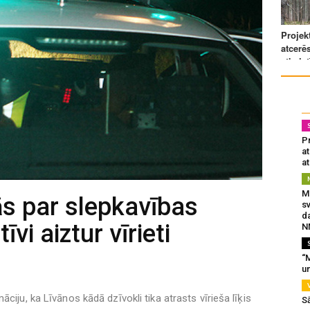
Pr
a
at
Mu
s par slepkavības
s
da
vi aiztur vīrieti
N
“M
un
ciju, ka Līvānos kādā dzīvokli tika atrasts vīrieša līķis
S