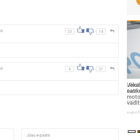
56
23
14
56
6
21
Viesītes pilsētas svētkos vicinās ar
Jēkab
nazi un dūrēm
sati
motoc
augusts 03 , 2026
vadīt
august
Jūsu e-pasts