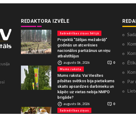
REDAKTORA IZVĒLE
REDA
Sabiedrības ziņas Sēlijā
Sad
Projektā "Sēlijas mežabrāļi"
Kome
godinās un atcerēsies
nacionālos partizānus un viņu
Konf
atbalstītājus
Ētik
augusts 06 , 2026
0
kusija
Mums raksta
Kont
Mums raksta: Vai Viesītes
Par
pilsētas svētkos bija pietiekams
esi
skaits apsardzes darbinieku un
Liet
kāpēc uz vietas nebija NMPD
brigāde?
augusts 06 , 2026
0
Sabiedrības ziņas
“Mājas kafejnīcas” ver durvis
Jēkabpils un Krustpils pusē
augusts 06 , 2026
0