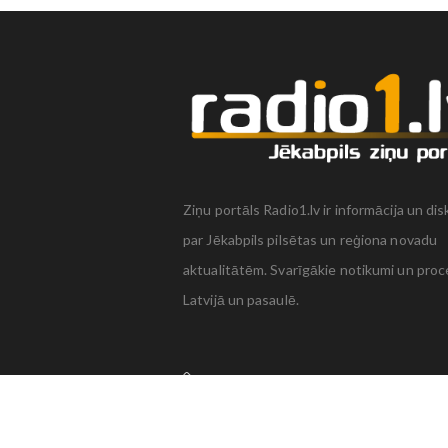
Ziņu portāls Radio1.lv ir informācija un dis
par Jēkabpils pilsētas un reģiona novadu
aktualitātēm. Svarīgākie notikumi un proc
Latvijā un pasaulē.
+371 22 320 220
zinas@radio1.lv