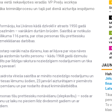
 vietā nekavējoties ieradās VP Preiļu iecirkņa
Si
sāka kriminālprocesu un tajā pat dienā aizturēja iespējamo
–
M
ormāciju, ka Līvānos kādā dzīvoklī ir atrasts 1950.gadā
ā
es pazīmēm – vairākām durtām brūcēm. Saistībā ar notikušo
āllikuma 116.panta, par citas personas tīšu prettiesisku
J
zmeklēšanas darbības.
va
ostarp vairāki naža dūrienu, kas arī kļuva par viņa nāves
J
urēja aizdomās turēto personu – kādu 1968.gadā dzimušu
at
a sodīts par līdzīga rakstura noziedzīgiem nodarījumiem un tika
JAUN
a pavasarī.
Hah
skaidrota vīrieša saistība ar minēto noziedzīgo nodarījumu un
Jēka
tiesas lēmumu šodien, 23.janvārī aizturētajam ir piemērots
fina
 atņemšanu un par nodarīto draud kriminālatbildība.
Lat
Tika
ersonas tīšu prettiesisku nonāvēšanu (slepkavību) — soda ar
pens
nu uz laiku no pieciem līdz divdesmit gadiem un ar
To v
adiem.
klas