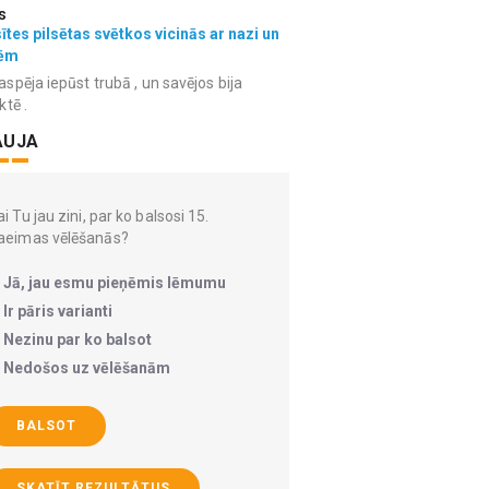
s
ītes pilsētas svētkos vicinās ar nazi un
ēm
spēja iepūst trubā , un savējos bija
ktē .
AUJA
i Tu jau zini, par ko balsosi 15.
aeimas vēlēšanās?
Jā, jau esmu pieņēmis lēmumu
Ir pāris varianti
Nezinu par ko balsot
Nedošos uz vēlēšanām
BALSOT
SKATĪT REZULTĀTUS