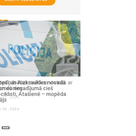
pilī un Aizkraukles novadā
Policiste Aizkrauklē r
ksmes negadījumā cieš
izraisījusi avāriju un s
iklisti, Atašienē – mopēda
julijs 30 , 2026
ājs
s 03 , 2026