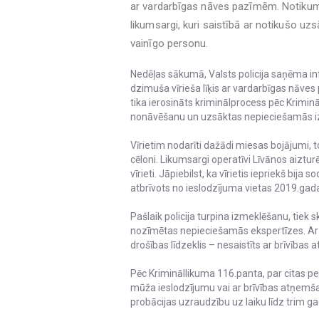
ar vardarbīgas nāves pazīmēm. Notikuma
likumsargi, kuri saistībā ar notikušo uz
vainīgo personu.
Nedēļas sākumā, Valsts policija saņēma inf
dzimuša vīrieša līķis ar vardarbīgas nāv
tika ierosināts kriminālprocess pēc Krimin
nonāvēšanu un uzsāktas nepieciešamās i
Vīrietim nodarīti dažādi miesas bojājumi, t
cēloni. Likumsargi operatīvi Līvānos aizt
vīrieti. Jāpiebilst, ka vīrietis iepriekš bij
atbrīvots no ieslodzījuma vietas 2019.gad
Pašlaik policija turpina izmeklēšanu, tiek 
nozīmētas nepieciešamās ekspertīzes. Ar 
drošības līdzeklis – nesaistīts ar brīvības
Pēc Krimināllikuma 116.panta, par citas p
mūža ieslodzījumu vai ar brīvības atņemša
probācijas uzraudzību uz laiku līdz trim g