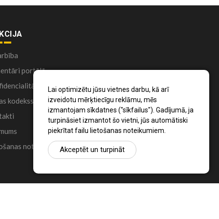
KCIJA
arbība
ntāri portālā
idencialitātes politika
Lai optimizētu jūsu vietnes darbu, kā arī
izveidotu mērķtiecīgu reklāmu, mēs
as kodekss
izmantojam sīkdatnes ("sīkfailus"). Gadījumā, ja
akti
turpināsiet izmantot šo vietni, jūs automātiski
piekrītat failu lietošanas noteikumiem.
 mums
ošanas noteikumi
Akceptēt un turpināt