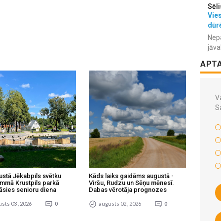
Sēli
Vies
dūr
Nepa
jāva
APT
Va
S
ustā Jēkabpils svētku
Kāds laiks gaidāms augustā -
mmā Krustpils parkā
Viršu, Rudzu un Sēņu mēnesī.
āsies senioru diena
Dabas vērotāja prognozes
sts 03 , 2026
0
augusts 02 , 2026
0