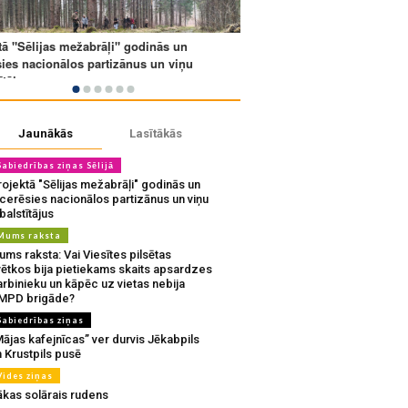
Jaunākās
Lasītākās
Sabiedrības ziņas Sēlijā
ojektā "Sēlijas mežabrāļi" godinās un
tcerēsies nacionālos partizānus un viņu
balstītājus
Mums raksta
ms raksta: Vai Viesītes pilsētas
vētkos bija pietiekams skaits apsardzes
rbinieku un kāpēc uz vietas nebija
MPD brigāde?
Sabiedrības ziņas
ājas kafejnīcas” ver durvis Jēkabpils
 Krustpils pusē
Vides ziņas
ākas solārais rudens