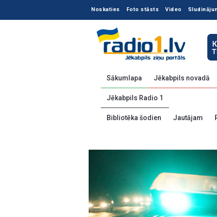
Noskaties
Foto stāsts
Video
Sludināju
Sākumlapa
Jēkabpils novadā
Jēkabpils Radio 1
Bibliotēka šodien
Jautājam