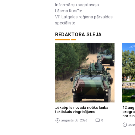
Informāciju sagatavoja:
Lāsma Kursīte
VP Latgales reģiona pārvaldes
speciāliste
REDAKTORA SLEJA
Jēkabpils novadā notiks lauka
12.aug
taktiskais vingrinājums
progra
norisin
augusts 05 , 2026
0
augu