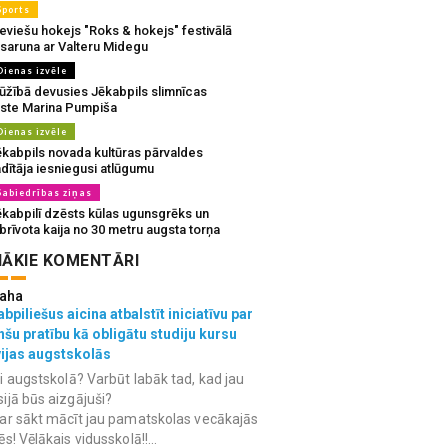
Sports
eviešu hokejs "Roks & hokejs" festivālā
 saruna ar Valteru Midegu
Dienas izvēle
ūžībā devusies Jēkabpils slimnīcas
rste Marina Pumpiša
Dienas izvēle
ēkabpils novada kultūras pārvaldes
dītāja iesniegusi atlūgumu
Sabiedrības ziņas
ēkabpilī dzēsts kūlas ugunsgrēks un
brīvota kaija no 30 metru augsta torņa
ĀKIE KOMENTĀRI
aha
bpiliešus aicina atbalstīt iniciatīvu par
nšu pratību kā obligātu studiju kursu
vijas augstskolās
i augstskolā? Varbūt labāk tad, kad jau
ijā būs aizgājuši?
ar sākt mācīt jau pamatskolas vecākajās
ēs! Vēlākais vidusskolā!!...