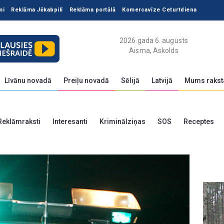
mi
Reklāma Jēkabpilī
Reklāma portālā
Komercavīze Ceturtdiena
2026.gada 6. augusts
Aisma, Askolds
Līvānu novadā
Preiļu novadā
Sēlijā
Latvijā
Mums rakst
Reklāmraksti
Interesanti
Kriminālziņas
SOS
Receptes