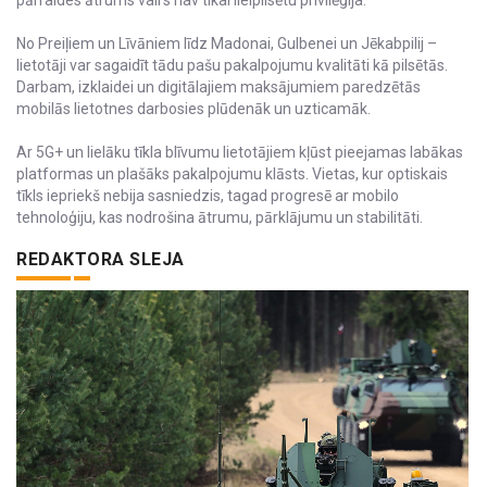
No Preiļiem un Līvāniem līdz Madonai, Gulbenei un Jēkabpilij –
lietotāji var sagaidīt tādu pašu pakalpojumu kvalitāti kā pilsētās.
Darbam, izklaidei un digitālajiem maksājumiem paredzētās
mobilās lietotnes darbosies plūdenāk un uzticamāk.
Ar 5G+ un lielāku tīkla blīvumu lietotājiem kļūst pieejamas labākas
platformas un plašāks pakalpojumu klāsts. Vietas, kur optiskais
tīkls iepriekš nebija sasniedzis, tagad progresē ar mobilo
tehnoloģiju, kas nodrošina ātrumu, pārklājumu un stabilitāti.
REDAKTORA SLEJA