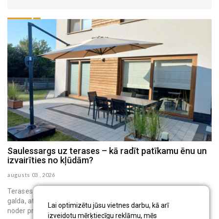
Saulessargs uz terases – kā radīt patīkamu ēnu un
M
izvairīties no kļūdām?
h
augusts 03 , 2026
au
Terases saulessargs ir pārvietojams āra aprīkojums, kas virs
galda, atpūtas krēsliem vai bērnu rotaļu vietas rada ēnu. Tas
Lai optimizētu jūsu vietnes darbu, kā arī
noder privātmāju iedzīvo...
izveidotu mērķtiecīgu reklāmu, mēs