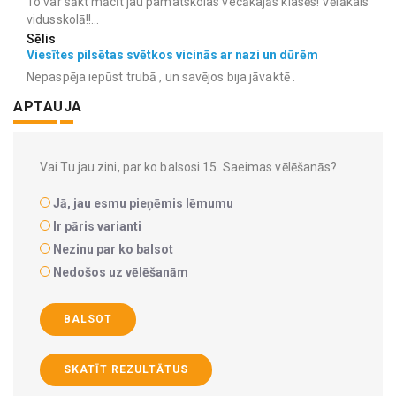
To var sākt mācīt jau pamatskolas vecākajās klasēs! Vēlākais
vidusskolā!!...
Sēlis
Viesītes pilsētas svētkos vicinās ar nazi un dūrēm
Nepaspēja iepūst trubā , un savējos bija jāvaktē .
APTAUJA
Vai Tu jau zini, par ko balsosi 15. Saeimas vēlēšanās?
Jā, jau esmu pieņēmis lēmumu
Ir pāris varianti
Nezinu par ko balsot
Nedošos uz vēlēšanām
BALSOT
SKATĪT REZULTĀTUS