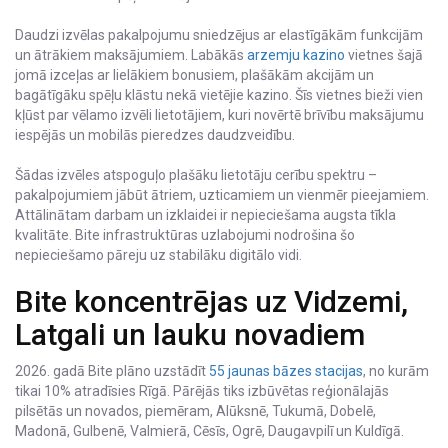
Daudzi izvēlas pakalpojumu sniedzējus ar elastīgākām funkcijām
un ātrākiem maksājumiem. Labākās
arzemju kazino
vietnes šajā
jomā izceļas ar lielākiem bonusiem, plašākām akcijām un
bagātīgāku spēļu klāstu nekā vietējie kazino. Šīs vietnes bieži vien
kļūst par vēlamo izvēli lietotājiem, kuri novērtē brīvību maksājumu
iespējās un mobilās pieredzes daudzveidību.
Šādas izvēles atspoguļo plašāku lietotāju cerību spektru –
pakalpojumiem jābūt ātriem, uzticamiem un vienmēr pieejamiem.
Attālinātam darbam un izklaidei ir nepieciešama augsta tīkla
kvalitāte. Bite infrastruktūras uzlabojumi nodrošina šo
nepieciešamo pāreju uz stabilāku digitālo vidi.
Bite koncentrējas uz Vidzemi,
Latgali un lauku novadiem
2026. gadā Bite plāno uzstādīt
55 jaunas bāzes stacijas
, no kurām
tikai 10% atradīsies Rīgā. Pārējās tiks izbūvētas reģionālajās
pilsētās un novados, piemēram, Alūksnē, Tukumā, Dobelē,
Madonā, Gulbenē, Valmierā, Cēsīs, Ogrē, Daugavpilī un Kuldīgā.