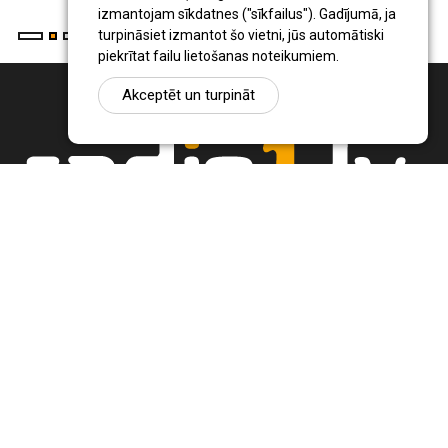
izmantojam sīkdatnes ("sīkfailus"). Gadījumā, ja
turpināsiet izmantot šo vietni, jūs automātiski
piekrītat failu lietošanas noteikumiem.
Akceptēt un turpināt
Ziņu portāls Radio1.lv ir informācija un diskusija par Jēkabpils
pilsētas un reģiona novadu aktualitātēm. Svarīgākie notikumi un
procesi Latvijā un pasaulē.
+371 22 320 220