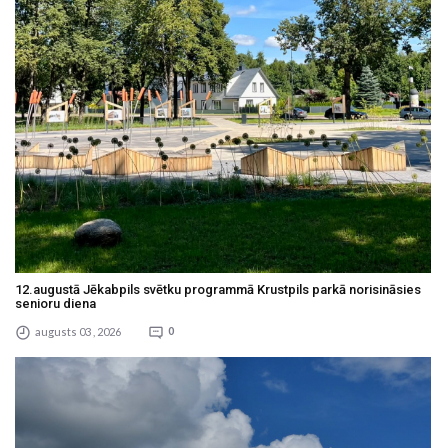
12.augustā Jēkabpils svētku programmā Krustpils parkā norisināsies
senioru diena
augusts 03 , 2026
0