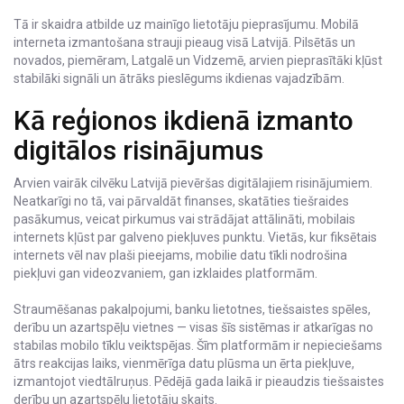
Tā ir skaidra atbilde uz mainīgo lietotāju pieprasījumu. Mobilā
interneta izmantošana strauji pieaug visā Latvijā. Pilsētās un
novados, piemēram, Latgalē un Vidzemē, arvien pieprasītāki kļūst
stabilāki signāli un ātrāks pieslēgums ikdienas vajadzībām.
Kā reģionos ikdienā izmanto
digitālos risinājumus
Arvien vairāk cilvēku Latvijā pievēršas digitālajiem risinājumiem.
Neatkarīgi no tā, vai pārvaldāt finanses, skatāties tiešraides
pasākumus, veicat pirkumus vai strādājat attālināti, mobilais
internets kļūst par galveno piekļuves punktu. Vietās, kur fiksētais
internets vēl nav plaši pieejams, mobilie datu tīkli nodrošina
piekļuvi gan videozvaniem, gan izklaides platformām.
Straumēšanas pakalpojumi, banku lietotnes, tiešsaistes spēles,
derību un azartspēļu vietnes — visas šīs sistēmas ir atkarīgas no
stabilas mobilo tīklu veiktspējas. Šīm platformām ir nepieciešams
ātrs reakcijas laiks, vienmērīga datu plūsma un ērta piekļuve,
izmantojot viedtālruņus. Pēdējā gada laikā ir pieaudzis tiešsaistes
derību un azartspēļu lietotāju skaits.