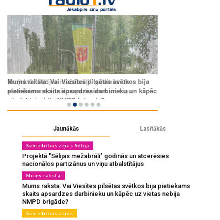
Jaunākās
Lasītākās
Sabiedrības ziņas Sēlijā
Projektā "Sēlijas mežabrāļi" godinās un atcerēsies
nacionālos partizānus un viņu atbalstītājus
Mums raksta
Mums raksta: Vai Viesītes pilsētas svētkos bija pietiekams
skaits apsardzes darbinieku un kāpēc uz vietas nebija
NMPD brigāde?
Sabiedrības ziņas