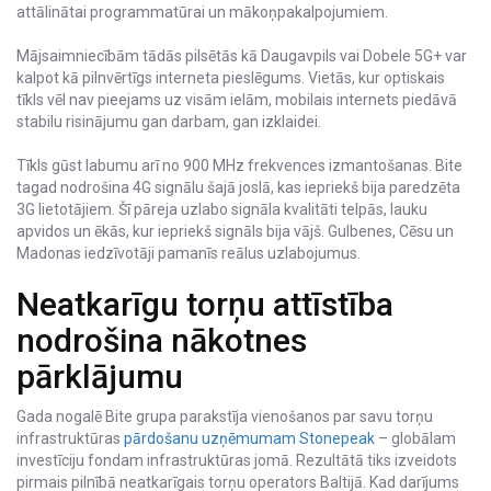
attālinātai programmatūrai un mākoņpakalpojumiem.
Mājsaimniecībām tādās pilsētās kā Daugavpils vai Dobele 5G+ var
kalpot kā pilnvērtīgs interneta pieslēgums. Vietās, kur optiskais
tīkls vēl nav pieejams uz visām ielām, mobilais internets piedāvā
stabilu risinājumu gan darbam, gan izklaidei.
Tīkls gūst labumu arī no 900 MHz frekvences izmantošanas. Bite
tagad nodrošina 4G signālu šajā joslā, kas iepriekš bija paredzēta
3G lietotājiem. Šī pāreja uzlabo signāla kvalitāti telpās, lauku
apvidos un ēkās, kur iepriekš signāls bija vājš. Gulbenes, Cēsu un
Madonas iedzīvotāji pamanīs reālus uzlabojumus.
Neatkarīgu torņu attīstība
nodrošina nākotnes
pārklājumu
Gada nogalē Bite grupa parakstīja vienošanos par savu torņu
infrastruktūras
pārdošanu uzņēmumam Stonepeak
– globālam
investīciju fondam infrastruktūras jomā. Rezultātā tiks izveidots
pirmais pilnībā neatkarīgais torņu operators Baltijā. Kad darījums