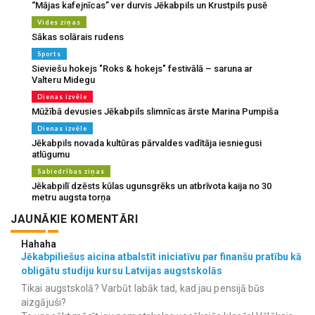
“Mājas kafejnīcas” ver durvis Jēkabpils un Krustpils pusē
Vides ziņas
Sākas solārais rudens
Sports
Sieviešu hokejs "Roks & hokejs" festivālā – saruna ar
Valteru Midegu
Dienas izvēle
Mūžībā devusies Jēkabpils slimnīcas ārste Marina Pumpiša
Dienas izvēle
Jēkabpils novada kultūras pārvaldes vadītāja iesniegusi
atlūgumu
Sabiedrības ziņas
Jēkabpilī dzēsts kūlas ugunsgrēks un atbrīvota kaija no 30
metru augsta torņa
JAUNĀKIE KOMENTĀRI
Hahaha
Jēkabpiliešus aicina atbalstīt iniciatīvu par finanšu pratību kā
obligātu studiju kursu Latvijas augstskolās
Tikai augstskolā? Varbūt labāk tad, kad jau pensijā būs
aizgājuši?