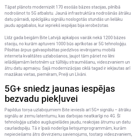
Tāpat plānots modernizēt 170 esošās bāzes stacijas, pilnībā
nodrošinot to 5G atbalstu. Jaunā infrastruktūra nodrošinās ātrāku
datu pārraidi, spēcīgāku signālu noslogotās stundās un lielāku
jaudu apgabalos, kur iepriekš iespējas bija ierobežotas.
Līdz gada beigām Bite Latvijā apkalpos vairāk nekā 1200 bāzes
staciju, no kurām aptuveni 1000 būs aprīkotas ar 5G tehnoloģiju.
Pilsētas ārpus galvaspilsētas piedzīvos ievērojamu mobilā
interneta kvalitātes uzlabošanos, ļaujot tām pāriet no lēni
ielādējamām lietotnēm uz tūlītēju straumēšanu, videozvaniem un
ātru datu apmaiņu. Šajā modernizācijas ciklā tagad ir iekļautas arī
mazākas vietas, piemēram, Preiļi un Līvāni.
5G+ sniedz jaunas iespējas
bezvadu piekļuvei
Papildus torņa uzlabojumiem Bite ieviesīs arī 5G+ signālu – ātrāku
signālu ar zemu latentumu, kas darbojas neatkarīgi no 4G. Šī
tehnoloģija uzlabo augšupielādes jaudu, reakcijas ātrumu un datu
caurlaidspēju. Tā ir īpaši noderīga lietojumprogrammām, kurām
nepieciešams ātrs divvirzienu savienojums, tostarp videozvaniem,