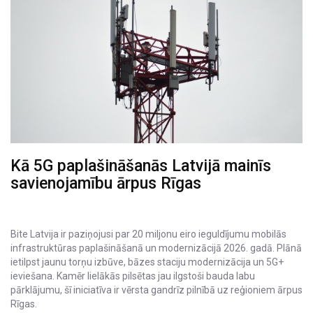
Kā 5G paplašināšanās Latvijā mainīs
savienojamību ārpus Rīgas
Bite Latvija ir paziņojusi par 20 miljonu eiro ieguldījumu mobilās
infrastruktūras paplašināšanā un modernizācijā 2026. gadā. Plānā
ietilpst jaunu torņu izbūve, bāzes staciju modernizācija un 5G+
ieviešana. Kamēr lielākās pilsētas jau ilgstoši bauda labu
pārklājumu, šī iniciatīva ir vērsta gandrīz pilnībā uz reģioniem ārpus
Rīgas.