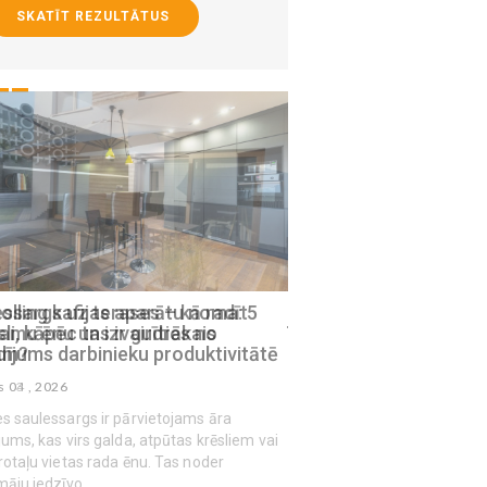
SKATĪT REZULTĀTUS
ssargs uz terases – kā radīt
Mājas virsmas, kam n
amu ēnu un izvairīties no
īpaši rūpīga higiēna
ām?
augusts 03 , 2026
s 03 , 2026
s saulessargs ir pārvietojams āra
jums, kas virs galda, atpūtas krēsliem vai
rotaļu vietas rada ēnu. Tas noder
māju iedzīvo...