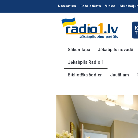
Noskaties
Foto stāsts
Video
Sludināju
Sākumlapa
Jēkabpils novadā
Jēkabpils Radio 1
Bibliotēka šodien
Jautājam