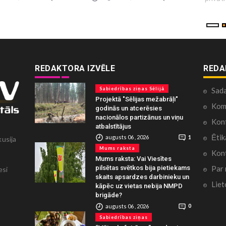
REDAKTORA IZVĒLE
REDA
Sabiedrības ziņas Sēlijā
Sad
Projektā "Sēlijas mežabrāļi"
Kome
godinās un atcerēsies
nacionālos partizānus un viņu
Konf
atbalstītājus
Ētik
augusts 06 , 2026
1
kusija
Mums raksta
Kont
Mums raksta: Vai Viesītes
Par
pilsētas svētkos bija pietiekams
esi
skaits apsardzes darbinieku un
Liet
kāpēc uz vietas nebija NMPD
brigāde?
augusts 06 , 2026
0
Sabiedrības ziņas