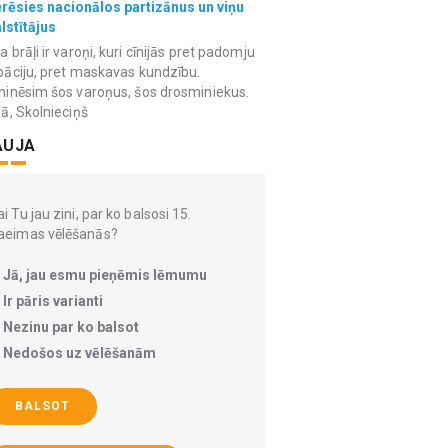
erēsies nacionālos partizānus un viņu
lstītājus
 brāļi ir varoņi, kuri cīnijās pret padomju
āciju, pret maskavas kundzību.
inēsim šos varoņus, šos drosminiekus.
ā, Skolnieciņš
AUJA
i Tu jau zini, par ko balsosi 15.
aeimas vēlēšanās?
Jā, jau esmu pieņēmis lēmumu
Ir pāris varianti
Nezinu par ko balsot
Nedošos uz vēlēšanām
BALSOT