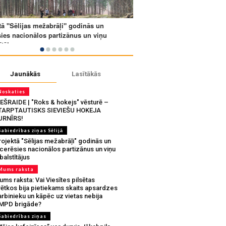
Jaunākās
Lasītākās
Noskaties
IEŠRAIDE | "Roks & hokejs" vēsturē –
TARPTAUTISKS SIEVIEŠU HOKEJA
URNĪRS!
Sabiedrības ziņas Sēlijā
ojektā "Sēlijas mežabrāļi" godinās un
tcerēsies nacionālos partizānus un viņu
balstītājus
Mums raksta
ms raksta: Vai Viesītes pilsētas
vētkos bija pietiekams skaits apsardzes
rbinieku un kāpēc uz vietas nebija
MPD brigāde?
Sabiedrības ziņas