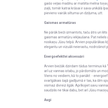
gaišo veļas mašīnu ar matēta melna toņa pa
zaļš, tomēr katrai krāsai ir sava unikālā īp
pievieno vairāk siltuma un dziļuma, utt.
Gaismas armatūras
Ne pārāk bieži izmantots, taču ātrs un lēts 
gaismas armatūru iekļaušana. Pat neliels 
noskaņu Jūsu telpā. Arvien populārākas kļ
elegantu un vizuāli neierastu, nodrošino
Energoefektīvi aksesuāri
Arvien biežāk dzirdam tādus terminus kā ‘’zer
arī uz vannas istabu, jo pārdomāts un mode
Viens no veidiem, kā to panākt - energoef
svarīgākais šajā gadījumā ir tas, ka šīm 
vismaz divreiz ilgāk. Aprīkojiet savu van
saudzēs ne tikai dabu, bet arī Jūsu maciņu
Augi