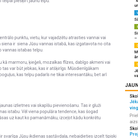
 telpai piešķirt jaunu elpu.
“M
un
S
Si
trālo punktu, vietu, kur vajadzētu atrasties vannai vai
–
a siena ir siena Jūsu vannas istabā, kas izgatavota no cita
o vannas istabas telpu.
M
ā
kā marmoru, ķieģeli, mozaīkas flīzes, dabīgo akmeni vai
jo tas var būt jebkas, kas ir atšķirīgs. Mūsdienīgākam
J
oguļus, kas telpu padarīs ne tikai interesantāku, bet arī
va
JAUN
Sko
Jēka
unas izlietnes vai skapīšu pievienošanu. Tas ir gluži
vin
nnas istabu. Vēl viena populāra tendence, kas šogad
Prie
krāsas uz kaut ko pamanāmāku, izceļot kādu konkrētu
aizs
Sko
Proj
ir svarīga Jūsu ikdienas sastāvdaļa, nebaidieties izcelt tipiski