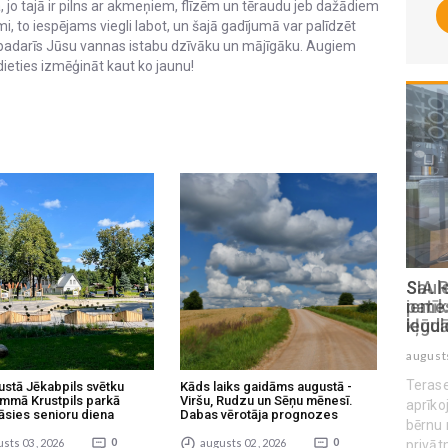
, jo tajā ir pilns ar akmeņiem, flīzēm un tēraudu jeb dažādiem
 to iespējams viegli labot, un šajā gadījumā var palīdzēt
ms padarīs Jūsu vannas istabu dzīvāku un mājīgāku. Augiem
idieties izmēģināt kaut ko jaunu!
SIA Rolling kafijas aparātu noma: 5
Saule
iemesli, kāpēc tas ir gudrākais
patīk
ieguldījums darbinieku produktivitātē
kļūd
augusts 04 , 2026
august
Terase
ustā Jēkabpils svētku
Kāds laiks gaidāms augustā -
mmā Krustpils parkā
Viršu, Rudzu un Sēņu mēnesī.
aprīko
āsies senioru diena
Dabas vērotāja prognozes
bērnu 
sts 03 , 2026
0
augusts 02 , 2026
0
privāt