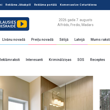
mi
Reklāma Jēkabpilī
Reklāma portālā
Komercavīze Ceturtdiena
2026.gada 7. augusts
Alfrēds, Fredis, Madars
Līvānu novadā
Preiļu novadā
Sēlijā
Latvijā
Mums rakst
Reklāmraksti
Interesanti
Kriminālziņas
SOS
Receptes