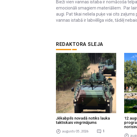
Bieži vien vannas istaba ir nomācoša telpa
emocionāli smagiem materiāliem. Par laimi,
augi. Pat tikai neliela puķe vai cits zaļu
vannas istabā ir labvēlīga vide, tādēļ neba
REDAKTORA SLEJA
Jēkabpils novadā notiks lauka
12.aug
taktiskais vingrinājums
progra
norisin
augusts 05 , 2026
1
augu