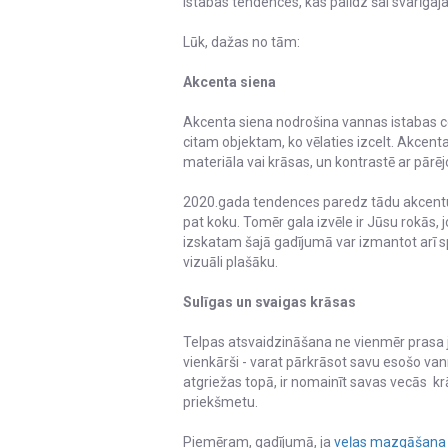
istabas tendences, kas palīdz šai svarīgajai
Lūk, dažas no tām:
Akcenta siena
Akcenta siena nodrošina vannas istabas cen
citam objektam, ko vēlaties izcelt. Akcent
materiāla vai krāsas, un kontrastē ar pārēj
2020.gada tendences paredz tādu akcentu 
pat koku. Tomēr gala izvēle ir Jūsu rokās, 
izskatam šajā gadījumā var izmantot arī sp
vizuāli plašāku.
Sulīgas un svaigas krāsas
Telpas atsvaidzināšana ne vienmēr prasa ja
vienkārši - varat pārkrāsot savu esošo va
atgriežas topā, ir nomainīt savas vecās 
priekšmetu.
Piemēram, gadījumā, ja
veļas mazgāšana