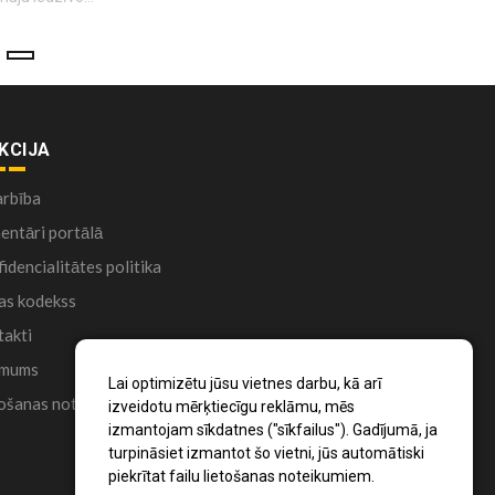
KCIJA
arbība
ntāri portālā
idencialitātes politika
as kodekss
akti
 mums
Lai optimizētu jūsu vietnes darbu, kā arī
ošanas noteikumi
izveidotu mērķtiecīgu reklāmu, mēs
izmantojam sīkdatnes ("sīkfailus"). Gadījumā, ja
turpināsiet izmantot šo vietni, jūs automātiski
piekrītat failu lietošanas noteikumiem.