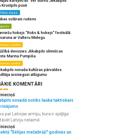
ājas kafejnīcas” ver durvis Jēkabpils
 Krustpils pusē
Vides ziņas
ākas solārais rudens
Sports
eviešu hokejs "Roks & hokejs" festivālā
 saruna ar Valteru Midegu
Dienas izvēle
ūžībā devusies Jēkabpils slimnīcas
rste Marina Pumpiša
Dienas izvēle
ēkabpils novada kultūras pārvaldes
dītāja iesniegusi atlūgumu
ĀKIE KOMENTĀRI
lnieciņš
bpils novadā notiks lauka taktiskais
grinājums
ks par Latvijas armiju, kura ir spējīga
tāvēt Latviju nelaimē.
lnieciņš
ektā "Sēlijas mežabrāļi" godinās un