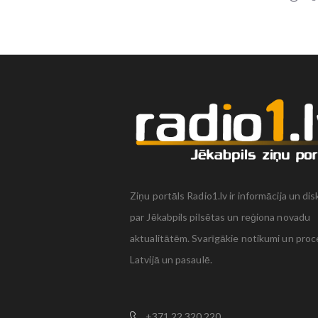
Ziņu portāls Radio1.lv ir informācija un dis
par Jēkabpils pilsētas un reģiona novadu
aktualitātēm. Svarīgākie notikumi un proc
Latvijā un pasaulē.
+371 22 320 220