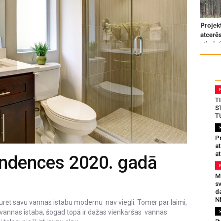
T
S
T
Pr
a
at
endences 2020. gadā
Mu
s
da
N
urēt savu vannas istabu modernu nav viegli. Tomēr par laimi,
za vannas istaba, šogad topā ir dažas vienkāršas vannas