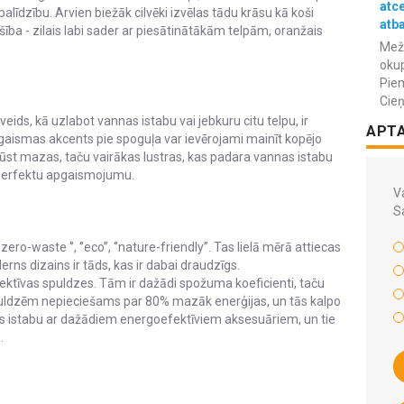
atc
līdzību. Arvien biežāk cilvēki izvēlas tādu krāsu kā koši
atba
ašība - zilais labi sader ar piesātinātākām telpām, oranžais
Meža
okup
Piem
Cieņ
veids, kā uzlabot vannas istabu vai jebkuru citu telpu, ir
APT
gaismas akcents pie spoguļa var ievērojami mainīt kopējo
ūst mazas, taču vairākas lustras, kas padara vannas istabu
t perfektu apgaismojumu.
Va
S
o-waste ‘’, ‘’eco’’, ‘’nature-friendly’’. Tas lielā mērā attiecas
rns dizains ir tāds, kas ir dabai draudzīgs.
ektīvas spuldzes. Tām ir dažādi spožuma koeficienti, taču
spuldzēm nepieciešams par 80% mazāk enerģijas, un tās kalpo
nas istabu ar dažādiem energoefektīviem aksesuāriem, un tie
.