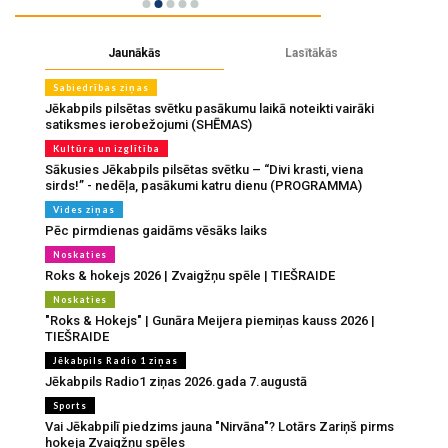
Jaunākās
Lasītākās
Sabiedrības ziņas
Jēkabpils pilsētas svētku pasākumu laikā noteikti vairāki
satiksmes ierobežojumi (SHĒMAS)
Kultūra un izglītība
Sākusies Jēkabpils pilsētas svētku – “Divi krasti, viena
sirds!” - nedēļa, pasākumi katru dienu (PROGRAMMA)
Vides ziņas
Pēc pirmdienas gaidāms vēsāks laiks
Noskaties
Roks & hokejs 2026 | Zvaigžņu spēle | TIEŠRAIDE
Noskaties
"Roks & Hokejs" | Gunāra Meijera piemiņas kauss 2026 |
TIEŠRAIDE
Jēkabpils Radio 1 ziņas
Jēkabpils Radio1 ziņas 2026.gada 7.augustā
Sports
Vai Jēkabpilī piedzims jauna "Nirvāna"? Lotārs Zariņš pirms
hokeja Zvaigžņu spēles