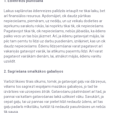
1. Ēdienreižu plānošana
Laikus saplānotas ēdienreizes palīdzēs ietaupīt ne tikai laiku, bet
arī finansiālos resursus. Apdomājiet, cik daudz pārtikas
nepieciešams, piemēram, uz nedēļu, un uz veikalu dodieties ar
iepirkumu sarakstu rokās, lai nopirktu tikai tik, cik nepieciešams.
Pagatavojot tikai tik, cik nepieciešams, nebūs jābaidās, ka ēdiens
paliks vecs un tas būs jāizmet. Arī, ja ēdienu gatavojat mājās, lai
pēc tam ņemtu to līdzi uz darbu pusdienām, izrēķiniet, kas un cik
daudz nepieciešams. Ēdienu līdzņemšanai varat pagatavot arī
vakariņās gatavojot vairāk, lai atlikumu paņemtu līdzi. Arī varat
pagatavot vairākām dienām, lai, atnākot mājās, ēdienu varētu
uzsildīt.
2. Sagriešana smalkākos gabaliņos
Varbūt liksies tīrais sīkums, tomēr, ja gatavojat gaļu vai dārzeņus,
vēlams tos sagriezt iespējami mazākos gabaliņos, jo tad tie
izvārīsies vai uzcepsies ātrāk. Gatavošanu pāatrināsiet arī tad, ja
pannai vai katlam gatavošanas laikā uzliksiet vāku. Savukārt, ja
cepat gaļu, tai uz pannas var pieliet klāt nedaudz ūdens, arī tas
gaļu padarīs mīkstāku, turklāt tā nedaudz pasutināsies un nebūs
tik sausa.