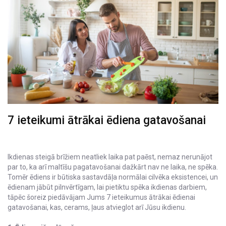
7 ieteikumi ātrākai ēdiena gatavošanai
Ikdienas steigā brīžiem neatliek laika pat paēst, nemaz nerunājot
par to, ka arī maltīšu pagatavošanai dažkārt nav ne laika, ne spēka.
Tomēr ēdiens ir būtiska sastavdāļa normālai cilvēka eksistencei, un
ēdienam jābūt pilnvērtīgam, lai pietiktu spēka ikdienas darbiem,
tāpēc šoreiz piedāvājam Jums 7 ieteikumus ātrākai ēdienai
gatavošanai, kas, cerams, ļaus atvieglot arī Jūsu ikdienu.