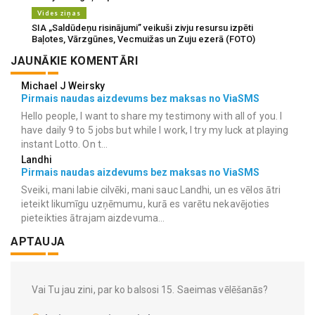
Vides ziņas
SIA „Saldūdeņu risinājumi” veikuši zivju resursu izpēti
Baļotes, Vārzgūnes, Vecmuižas un Zuju ezerā (FOTO)
JAUNĀKIE KOMENTĀRI
Michael J Weirsky
Pirmais naudas aizdevums bez maksas no ViaSMS
Hello people, I want to share my testimony with all of you. I
have daily 9 to 5 jobs but while I work, I try my luck at playing
instant Lotto. On t...
Landhi
Pirmais naudas aizdevums bez maksas no ViaSMS
Sveiki, mani labie cilvēki, mani sauc Landhi, un es vēlos ātri
ieteikt likumīgu uzņēmumu, kurā es varētu nekavējoties
pieteikties ātrajam aizdevuma...
APTAUJA
Vai Tu jau zini, par ko balsosi 15. Saeimas vēlēšanās?