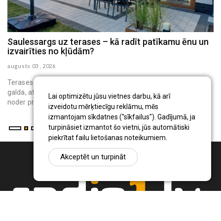
Saulessargs uz terases – kā radīt patīkamu ēnu un
M
izvairīties no kļūdām?
h
augusts 03 , 2026
au
Terases saulessargs ir pārvietojams āra aprīkojums, kas virs
galda, atpūtas krēsliem vai bērnu rotaļu vietas rada ēnu. Tas
Lai optimizētu jūsu vietnes darbu, kā arī
noder privātmāju iedzīvo...
izveidotu mērķtiecīgu reklāmu, mēs
izmantojam sīkdatnes ("sīkfailus"). Gadījumā, ja
turpināsiet izmantot šo vietni, jūs automātiski
piekrītat failu lietošanas noteikumiem.
Akceptēt un turpināt