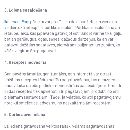
3. Ēdiena sasaldēšana
Ikdienas tēriņi
pārtikai var prasīt lielu daļu budžeta, un viens no
veidiem, kā ietaupīt, ir pārtiku sasaldēt. Pārtikas sasaldēšana arī
ietaupīs laiku, kas jāpavada gatavojot ēst. Saldēt var ne tikai gaļu,
bet arī garšaugus, ogas, sēnes, dažādus dārzeņus, kā arī var
gatavot dažādas sagataves, piemēram, buljonam un zupām, ko
vēlāk viegli un ātri pagatavot.
4. Receptes iedvesmai
Gan pavārgrāmatās, gan žurnālos, gan internetā var atrast
dažādas receptes tādu maltīšu pagatavošanai, kas neaizņems
daudz laika un būs pietiekami vienkāršas pat iesācējiem. Parasti
šādās receptēs tiek apvienoti ātri pagatavojami produkti no ērti
piejamām sastāvdaļām. Tādēļ, ja vēlaties, ko ātri pagatavojamu,
noteikti smelieties iedvesmu no neskaitāmajām receptēm.
5. Darbu apvienošana
Lai ēdiena gatavošana veiktos raitāk, vēlams sagatavošanas