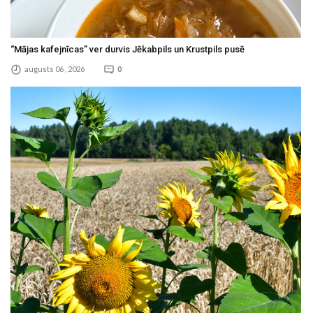
“Mājas kafejnīcas” ver durvis Jēkabpils un Krustpils pusē
augusts 06 , 2026
0