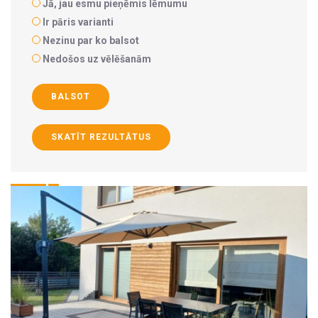
Jā, jau esmu pieņēmis lēmumu
Ir pāris varianti
Nezinu par ko balsot
Nedošos uz vēlēšanām
BALSOT
SKATĪT REZULTĀTUS