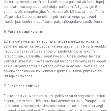
darbus apvienot, piemēram, kamēr cepas gaļa vai vārās kartupeļi,
pa to laiku var sagriezt sastāvdaļas salātiem. Arī gatavojot ēst,
vadoties pēc receptes, jāievēro visi soļi pēc kārtas, lai ietaupītu tik
dārgo laiku. Darbu apvienošana jeb multitaskings, gatavojot
maltīti, ļaus krietni ietaupīt laiku, pat, ja jāpagatavo vairāki ēdieni.
6. Pareizais aprīkojums
Ēdiena gatavošana nav iedomājama bez pareizā aprīkojuma,
sākot no nažiem un beidzot ar katliem un pannām. Ir vērts ieguldīt
naudu dārgākās virtuves ierīcēs un piederumos, lai nākotnē
ietaupītu laiku uz maltīšu sagatavošanu. Un raugieties, lai naži
viemēr ir uzasināti. Ir vērts padomāt arī par ātrvārāmā katla iegādi,
kas ievērojami samazina ēdiena gatavošanas laiku. Vērts ieguldīt
arī labā cepeškrāsnī, ko vienmēr vispirms jāuzsilda, pirms ēdienu
likt tajā gatavoties.
7. Funkcionāla virtuve
Funkcionāls virtuves iekārtojums palīdzēs ātrāk pagatavot jebkuru
ēdienu, jo viss nepieciešamais būs vienmēr pa rokai. Parūpējieties,
lai ikdienā izmantojamie virtuves piederumi un ierīces būtu viegli
sasniedzamā attālumā. Tas pats attiecas arī uz virtuves atkritumu