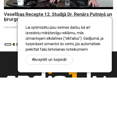
Veselības Recepte 12. Studijā Dr. Renārs Putniņš un
V
ķirurgs Dr. Juris Larnovskis
R
Lai optimizētu jūsu vietnes darbu, kā arī
novembris 04 , 2020
ok
izveidotu mērķtiecīgu reklāmu, mēs
izmantojam sīkdatnes ("sīkfailus"). Gadījumā, ja
turpināsiet izmantot šo vietni, jūs automātiski
piekrītat failu lietošanas noteikumiem.
Akceptēt un turpināt
Ziņu portāls Radio1.lv ir informācija un diskusija par Jēkabpils