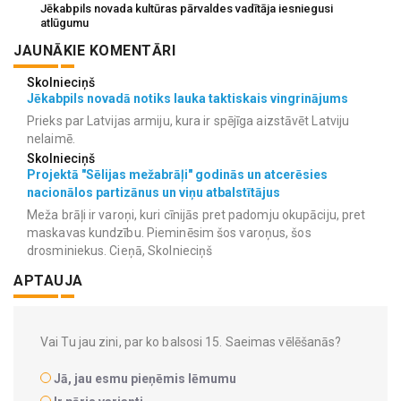
Jēkabpils novada kultūras pārvaldes vadītāja iesniegusi
atlūgumu
JAUNĀKIE KOMENTĀRI
Skolnieciņš
Jēkabpils novadā notiks lauka taktiskais vingrinājums
Prieks par Latvijas armiju, kura ir spējīga aizstāvēt Latviju
nelaimē.
Skolnieciņš
Projektā "Sēlijas mežabrāļi" godinās un atcerēsies
nacionālos partizānus un viņu atbalstītājus
Meža brāļi ir varoņi, kuri cīnijās pret padomju okupāciju, pret
maskavas kundzību. Pieminēsim šos varoņus, šos
drosminiekus. Cieņā, Skolnieciņš
APTAUJA
Vai Tu jau zini, par ko balsosi 15. Saeimas vēlēšanās?
Jā, jau esmu pieņēmis lēmumu