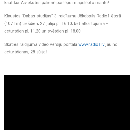
kaut kur Aiviekstes palienē paslēpsim apslēpto mantu!
Klausies “Dabas studijas” 3. raidījumu Jēkabpils Radio1 ēterā
(107 fm) trešdien, 27. jūlijā pl. 16.10, bet atkārtojumā –
ceturtdien pl. 11.20 un svētdien pl. 18.00
Skaties raidījuma video versiju portālā
www.radio1.lv
jau no
ceturtdienas, 28. jūlija!