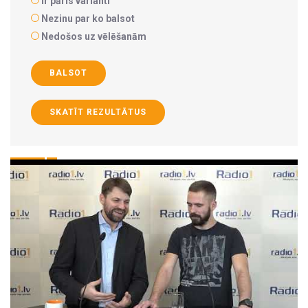
Ir pāris varianti
Nezinu par ko balsot
Nedošos uz vēlēšanām
BALSOT
SKATĪT REZULTĀTUS