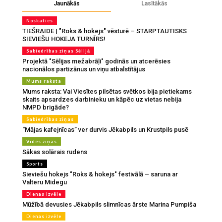
Jaunākās
Lasītākās
Noskaties
TIEŠRAIDE | "Roks & hokejs" vēsturē – STARPTAUTISKS
SIEVIEŠU HOKEJA TURNĪRS!
Sabiedrības ziņas Sēlijā
Projektā "Sēlijas mežabrāļi" godinās un atcerēsies
nacionālos partizānus un viņu atbalstītājus
Mums raksta
Mums raksta: Vai Viesītes pilsētas svētkos bija pietiekams
skaits apsardzes darbinieku un kāpēc uz vietas nebija
NMPD brigāde?
Sabiedrības ziņas
“Mājas kafejnīcas” ver durvis Jēkabpils un Krustpils pusē
Vides ziņas
Sākas solārais rudens
Sports
Sieviešu hokejs "Roks & hokejs" festivālā – saruna ar
Valteru Midegu
Dienas izvēle
Mūžībā devusies Jēkabpils slimnīcas ārste Marina Pumpiša
Dienas izvēle