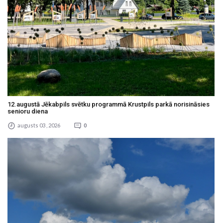
12.augustā Jēkabpils svētku programmā Krustpils parkā norisināsies
senioru diena
augusts 03 , 2026
0