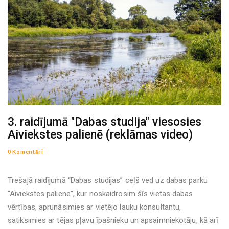
3. raidījumā "Dabas studija" viesosies
Aiviekstes palienē (reklāmas video)
0 Komentāri
Trešajā raidījumā “Dabas studijas” ceļš ved uz dabas parku
“Aiviekstes paliene”, kur noskaidrosim šīs vietas dabas
vērtības, aprunāsimies ar vietējo lauku konsultantu,
satiksimies ar tējas pļavu īpašnieku un apsaimniekotāju, kā arī