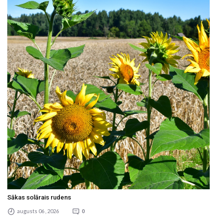
Sākas solārais rudens
augusts 06 , 2026
0