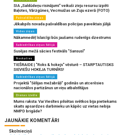
SIA „Saldūdeņu risinājumi” veikuši zivju resursu izpēti
Baļotes, Vārzgūnes, Vecmuižas un Zuju ezerā (FOTO)
Pašvaldību ziņas
Jēkabpils novada pašvaldības policijas paveiktais jūlijā
Vides ziņas
Nākamnedēļ īslaicīgi būs jaušams rudenīgs dzestrums
Sabiedrības ziņas Sēlijā
Susējas mežā sācies festivāls "Sansusī"
Noskaties
TIEŠRAIDE | "Roks & hokejs" vēsturē – STARPTAUTISKS
SIEVIEŠU HOKEJA TURNĪRS!
Sabiedrības ziņas Sēlijā
Projektā "Sēlijas mežabrāļi" godinās un atcerēsies
nacionālos partizānus un viņu atbalstītājus
Dienas izvēle
Mums raksta: Vai Viesītes pilsētas svētkos bija pietiekams
skaits apsardzes darbinieku un kāpēc uz vietas nebija
NMPD brigāde?
JAUNĀKIE KOMENTĀRI
Skolnieciņš