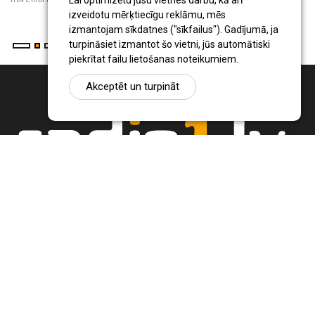
Lai optimizētu jūsu vietnes darbu, kā arī
izveidotu mērķtiecīgu reklāmu, mēs
izmantojam sīkdatnes ("sīkfailus"). Gadījumā, ja
turpināsiet izmantot šo vietni, jūs automātiski
piekrītat failu lietošanas noteikumiem.
Akceptēt un turpināt
Ziņu portāls Radio1.lv ir informācija un diskusija par Jēkabpils
pilsētas un reģiona novadu aktualitātēm. Svarīgākie notikumi un
procesi Latvijā un pasaulē.