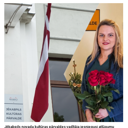
Jēkabpils novada kultūras pārvaldes vadītāja iesniegusi atlūgumu