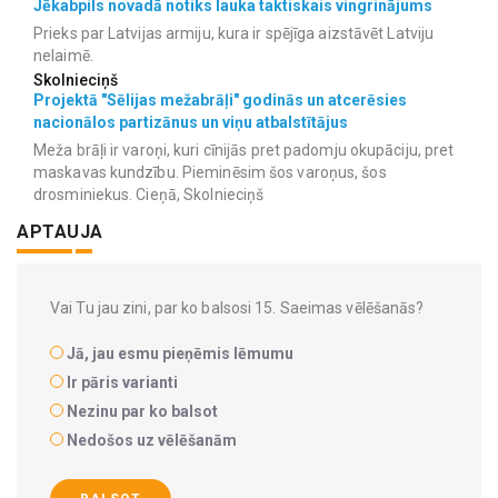
Jēkabpils novadā notiks lauka taktiskais vingrinājums
Prieks par Latvijas armiju, kura ir spējīga aizstāvēt Latviju
nelaimē.
Skolnieciņš
Projektā "Sēlijas mežabrāļi" godinās un atcerēsies
nacionālos partizānus un viņu atbalstītājus
Meža brāļi ir varoņi, kuri cīnijās pret padomju okupāciju, pret
maskavas kundzību. Pieminēsim šos varoņus, šos
drosminiekus. Cieņā, Skolnieciņš
APTAUJA
Vai Tu jau zini, par ko balsosi 15. Saeimas vēlēšanās?
Jā, jau esmu pieņēmis lēmumu
Ir pāris varianti
Nezinu par ko balsot
Nedošos uz vēlēšanām