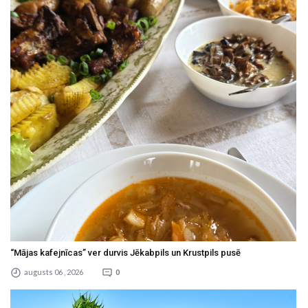
“Mājas kafejnīcas” ver durvis Jēkabpils un Krustpils pusē
augusts 06 , 2026
0