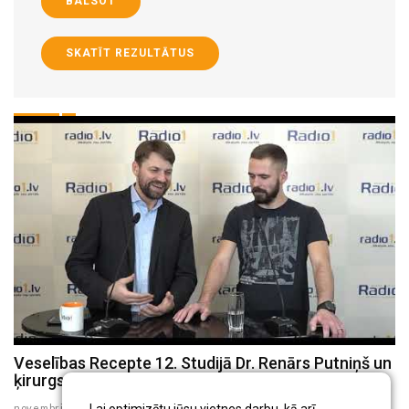
BALSOT
SKATĪT REZULTĀTUS
Veselības Recepte 12. Studijā Dr. Renārs Putniņš un
V
ķirurgs Dr. Juris Larnovskis
R
novembris 04 , 2020
ok