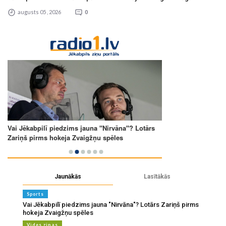
augusts 05 , 2026
0
Jaunākās
Lasītākās
Sports
Vai Jēkabpilī piedzims jauna "Nirvāna"? Lotārs Zariņš pirms
hokeja Zvaigžņu spēles
Vides ziņas