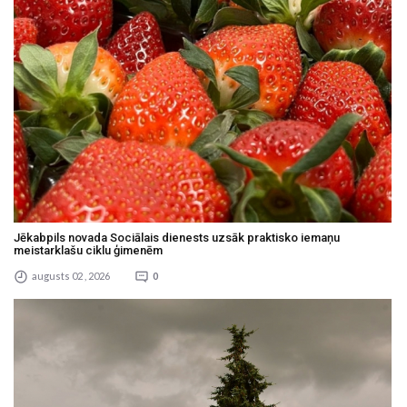
Jēkabpils novada Sociālais dienests uzsāk praktisko iemaņu
meistarklašu ciklu ģimenēm
augusts 02 , 2026
0