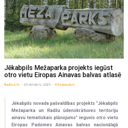
Jēkabpils Mežaparka projekts iegūst
otro vietu Eiropas Ainavas balvas atlasē
Radio1.lv
--
20 oktobris 2025 --
0 Komentāri
Jēkabpils novada pašvaldības projekts "Jēkabpils
Mežaparka un Radžu ūdenskrātuves teritoriju
ainavu tematiskais plānojums" ieguvis otro vietu
Eiropas Padomes Ainavas balvas nacionālajā