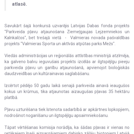
atlasē.
Savukārt šajā konkursā uzvarējis Latvijas Dabas fonda projekts
"Parkveida pļavu atjaunošana Ziemeļgaujas Lejzemniekos un
Kalnkalčos", bet trešajā vietā - Valmieras novada pašvaldības
projekts "Valmieras Sporta un aktīvās atpūtas parks Mežs".
Viedās administrācijas un reģionālās attīstības ministrijā atzīmēja,
ka galveno balvu ieguvušais projekts izcēlās ar ilgtspējīgu pieeju
parkveida pļavu un ganību atjaunošanā, apvienojot bioloģiskās
daudzveidības un kultūrainavas saglabāšanu.
Izcērtot pēdējo 50 gadu laikā senajā parkveida ainavā ieaugušos
kokus un krūmus, tika atjaunotas aizaugušas pļavas 35 hektāru
platībā.
Pļavu uzturēšana tiek īstenota sadarbībā ar apkārtnes lopkopjiem,
nodrošinot noganīšanu un ilgtspējīgu apsaimniekošanu.
Tāpat vērtēšanas komisija norādīja, ka šādas pļavas ir vienas no
retākajiem īpaši aizsargājamiem dabisko zālāju biotopiem Latvijā