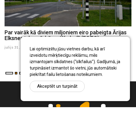
Jēkabpils novada domes priekšsēdētāju Raivi
Ragaini apsūdz ieroča glabāšanā bez atļaujas
julijs 21 , 2026
Lai optimizētu jūsu vietnes darbu, kā arī
izveidotu mērķtiecīgu reklāmu, mēs
izmantojam sīkdatnes ("sīkfailus"). Gadījumā, ja
turpināsiet izmantot šo vietni, jūs automātiski
piekrītat failu lietošanas noteikumiem.
Akceptēt un turpināt