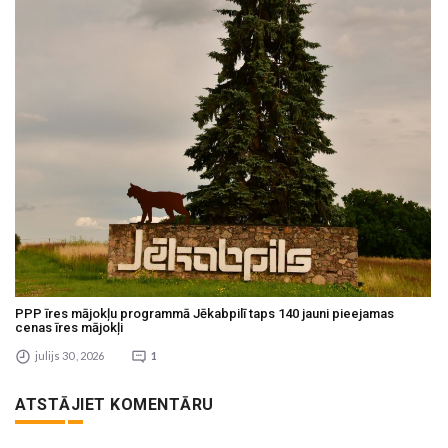
PPP īres mājokļu programmā Jēkabpilī taps 140 jauni pieejamas
cenas īres mājokļi
julijs 30 , 2026
1
ATSTĀJIET KOMENTĀRU