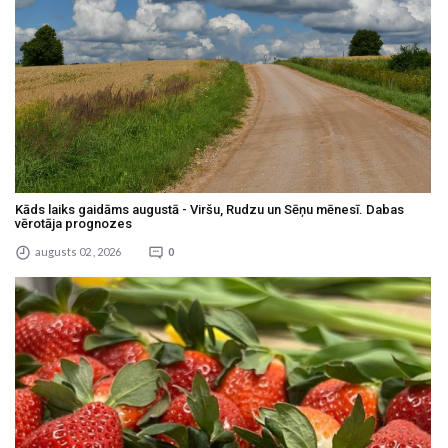
Kāds laiks gaidāms augustā - Viršu, Rudzu un Sēņu mēnesī. Dabas
vērotāja prognozes
augusts 02 , 2026
0