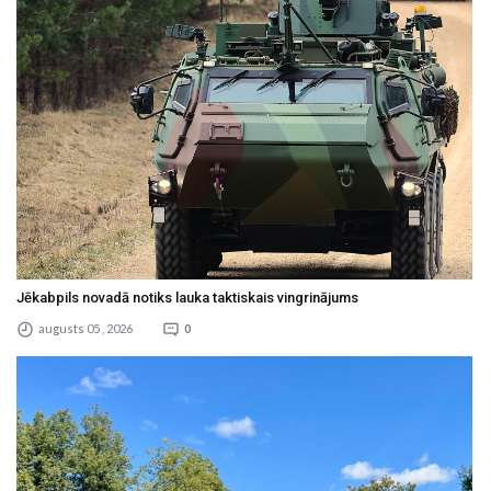
Jēkabpils novadā notiks lauka taktiskais vingrinājums
augusts 05 , 2026
0