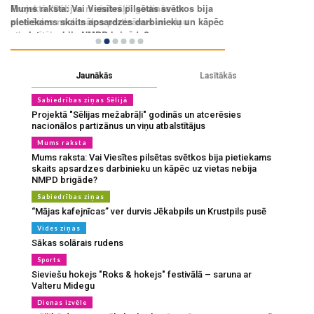
Jaunākās
Lasītākās
Sabiedrības ziņas Sēlijā
Projektā "Sēlijas mežabrāļi" godinās un atcerēsies
nacionālos partizānus un viņu atbalstītājus
Mums raksta
Mums raksta: Vai Viesītes pilsētas svētkos bija pietiekams
skaits apsardzes darbinieku un kāpēc uz vietas nebija
NMPD brigāde?
Sabiedrības ziņas
“Mājas kafejnīcas” ver durvis Jēkabpils un Krustpils pusē
Vides ziņas
Sākas solārais rudens
Sports
Sieviešu hokejs "Roks & hokejs" festivālā – saruna ar
Valteru Midegu
Dienas izvēle