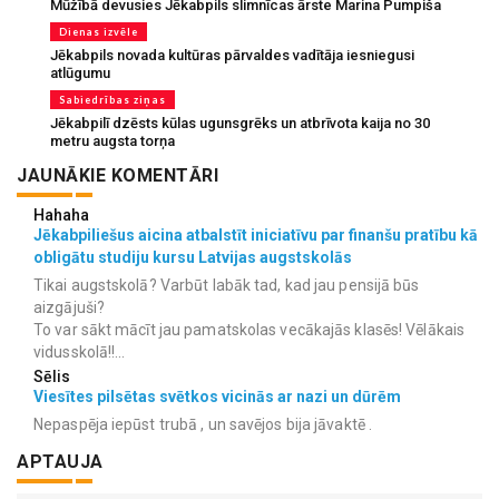
Mūžībā devusies Jēkabpils slimnīcas ārste Marina Pumpiša
Dienas izvēle
Jēkabpils novada kultūras pārvaldes vadītāja iesniegusi
atlūgumu
Sabiedrības ziņas
Jēkabpilī dzēsts kūlas ugunsgrēks un atbrīvota kaija no 30
metru augsta torņa
JAUNĀKIE KOMENTĀRI
Hahaha
Jēkabpiliešus aicina atbalstīt iniciatīvu par finanšu pratību kā
obligātu studiju kursu Latvijas augstskolās
Tikai augstskolā? Varbūt labāk tad, kad jau pensijā būs
aizgājuši?
To var sākt mācīt jau pamatskolas vecākajās klasēs! Vēlākais
vidusskolā!!...
Sēlis
Viesītes pilsētas svētkos vicinās ar nazi un dūrēm
Nepaspēja iepūst trubā , un savējos bija jāvaktē .
APTAUJA