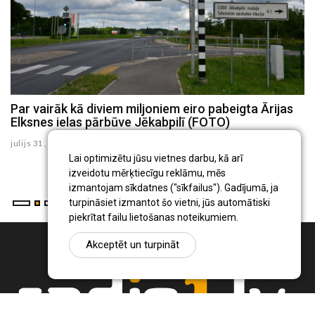
Par vairāk kā diviem miljoniem eiro pabeigta Ārijas
J
Elksnes ielas pārbūve Jēkabpilī (FOTO)
z
julijs 31 , 2026
ju
Lai optimizētu jūsu vietnes darbu, kā arī
izveidotu mērķtiecīgu reklāmu, mēs
izmantojam sīkdatnes ("sīkfailus"). Gadījumā, ja
turpināsiet izmantot šo vietni, jūs automātiski
piekrītat failu lietošanas noteikumiem.
Akceptēt un turpināt