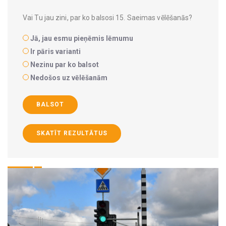
Vai Tu jau zini, par ko balsosi 15. Saeimas vēlēšanās?
Jā, jau esmu pieņēmis lēmumu
Ir pāris varianti
Nezinu par ko balsot
Nedošos uz vēlēšanām
BALSOT
SKATĪT REZULTĀTUS