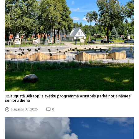
12.augustā Jēkabpils svētku programmā Krustpils parkā norisināsies
senioru diena
augusts 03 , 2026
0