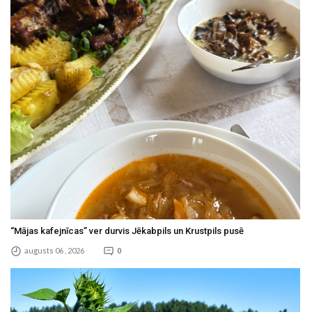
“Mājas kafejnīcas” ver durvis Jēkabpils un Krustpils pusē
augusts 06 , 2026
0