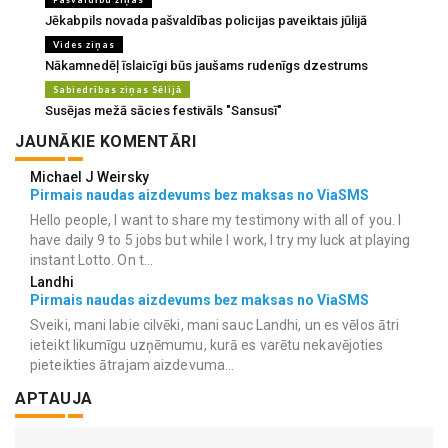
Jēkabpils novada pašvaldības policijas paveiktais jūlijā
Vides ziņas
Nākamnedēļ īslaicīgi būs jaušams rudenīgs dzestrums
Sabiedrības ziņas Sēlijā
Susējas mežā sācies festivāls "Sansusī"
JAUNĀKIE KOMENTĀRI
Michael J Weirsky
Pirmais naudas aizdevums bez maksas no ViaSMS
Hello people, I want to share my testimony with all of you. I
have daily 9 to 5 jobs but while I work, I try my luck at playing
instant Lotto. On t...
Landhi
Pirmais naudas aizdevums bez maksas no ViaSMS
Sveiki, mani labie cilvēki, mani sauc Landhi, un es vēlos ātri
ieteikt likumīgu uzņēmumu, kurā es varētu nekavējoties
pieteikties ātrajam aizdevuma...
APTAUJA