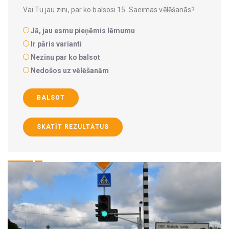
Vai Tu jau zini, par ko balsosi 15. Saeimas vēlēšanās?
Jā, jau esmu pieņēmis lēmumu
Ir pāris varianti
Nezinu par ko balsot
Nedošos uz vēlēšanām
BALSOT
SKATĪT REZULTĀTUS