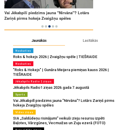
Jaunākās
Lasītākās
Noskaties
Roks & hokejs 2026 | Zvaigžņu spēle | TIEŠRAIDE
Noskaties
"Roks & Hokejs" | Gunāra Meijera piemiņas kauss 2026 |
TIEŠRAIDE
Jēkabpils Radio 1 ziņas
Jēkabpils Radio1 ziņas 2026.gada 7.augustā
Sports
Vai Jēkabpilī piedzims jauna "Nirvāna"? Lotārs Zariņš pirms
hokeja Zvaigžņu spēles
Vides ziņas
SIA „Saldūdeņu risinājumi” veikuši zivju resursu izpēti
Baļotes, Vārzgūnes, Vecmuižas un Zuju ezerā (FOTO)
Pašvaldību ziņas