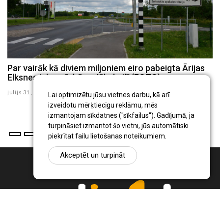
Par vairāk kā diviem miljoniem eiro pabeigta Ārijas
Elksnes ielas pārbūve Jēkabpilī (FOTO)
julijs 31 , 2026
Lai optimizētu jūsu vietnes darbu, kā arī
izveidotu mērķtiecīgu reklāmu, mēs
izmantojam sīkdatnes ("sīkfailus"). Gadījumā, ja
turpināsiet izmantot šo vietni, jūs automātiski
piekrītat failu lietošanas noteikumiem.
Akceptēt un turpināt