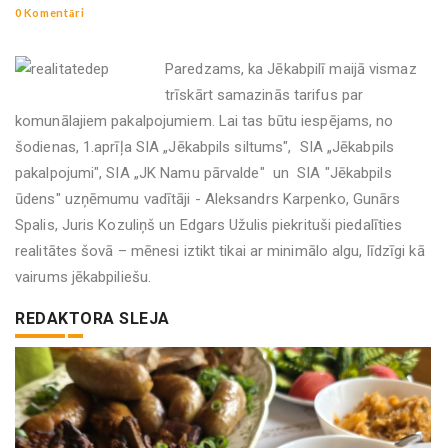
0 Komentāri
Paredzams, ka Jēkabpilī maijā vismaz
trīskārt samazinās tarifus par
komunālajiem pakalpojumiem. Lai tas būtu iespējams, no
šodienas, 1.aprīļa SIA „Jēkabpils siltums", SIA „Jēkabpils
pakalpojumi", SIA „JK Namu pārvalde" un SIA "Jēkabpils
ūdens" uzņēmumu vadītāji - Aleksandrs Karpenko, Gunārs
Spalis, Juris Kozuliņš un Edgars Užulis piekrituši piedalīties
realitātes šovā – mēnesi iztikt tikai ar minimālo algu, līdzīgi kā
vairums jēkabpiliešu.
REDAKTORA SLEJA