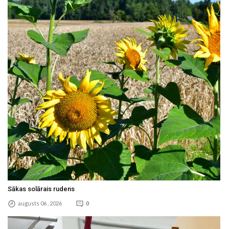
Sākas solārais rudens
augusts 06 , 2026
0