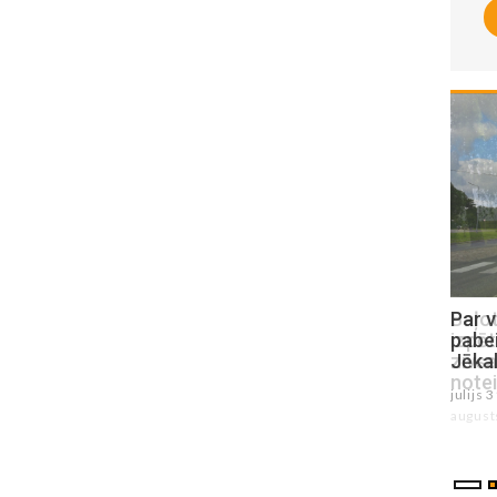
Baļotes un Vārzgūnes ezerā veic
Par v
izpēti, lai sagatavotu ūdenstilpju
pabei
zivsaimnieciskās ekspluatācijas
Jēka
noteikumus
julijs 
augusts 04 , 2026