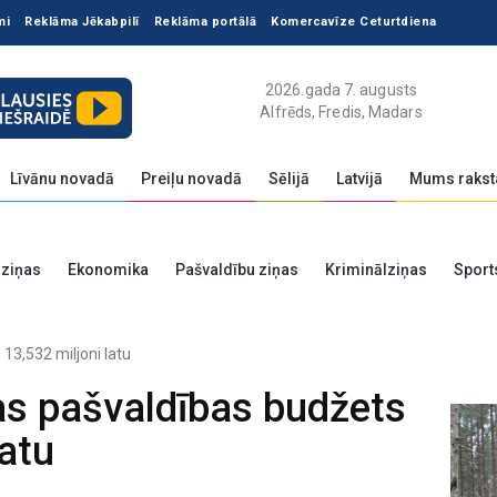
mi
Reklāma Jēkabpilī
Reklāma portālā
Komercavīze Ceturtdiena
2026.gada 7. augusts
Alfrēds, Fredis, Madars
Līvānu novadā
Preiļu novadā
Sēlijā
Latvijā
Mums rakst
 ziņas
Ekonomika
Pašvaldību ziņas
Kriminālziņas
Sport
tas pašvaldības budžets
latu