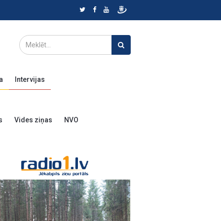
a
Intervijas
s
Vides ziņas
NVO