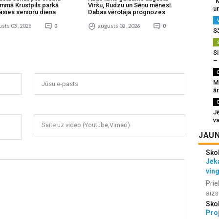
“M
mmā Krustpils parkā
Viršu, Rudzu un Sēņu mēnesī.
un
āsies senioru diena
Dabas vērotāja prognozes
sts 03 , 2026
0
augusts 02 , 2026
0
S
Si
–
M
Jūsu e-pasts
ā
J
va
Saite uz video (Youtube,Vimeo)
JAUN
Sko
Jēka
vin
Prie
aizs
Sko
Proj