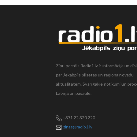
Ziņu portāls Radio1.lv ir informācija un dis
par Jēkabpils pilsētas un reģiona novadu
aktualitātēm. Svarīgākie notikumi un proc
Latvijā un pasaulē.
+371 22 320 220
zinas@radio1.lv