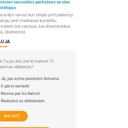
erēsies nacionālos partizānus un viņu
lstītājus
 brāļi ir varoņi, kuri cīnijās pret padomju
āciju, pret maskavas kundzību.
inēsim šos varoņus, šos drosminiekus.
ā, Skolnieciņš
AUJA
i Tu jau zini, par ko balsosi 15.
aeimas vēlēšanās?
Jā, jau esmu pieņēmis lēmumu
Ir pāris varianti
Nezinu par ko balsot
Nedošos uz vēlēšanām
BALSOT