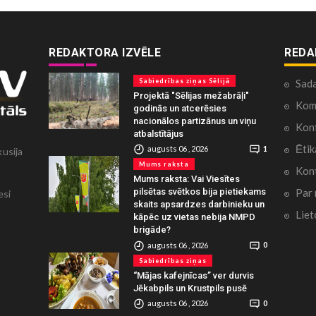
REDAKTORA IZVĒLE
REDA
Sabiedrības ziņas Sēlijā
Sad
Projektā "Sēlijas mežabrāļi"
Kome
godinās un atcerēsies
nacionālos partizānus un viņu
Konf
atbalstītājus
Ētik
augusts 06 , 2026
1
kusija
Mums raksta
Kont
Mums raksta: Vai Viesītes
Par
pilsētas svētkos bija pietiekams
esi
skaits apsardzes darbinieku un
Liet
kāpēc uz vietas nebija NMPD
brigāde?
augusts 06 , 2026
0
Sabiedrības ziņas
“Mājas kafejnīcas” ver durvis
Jēkabpils un Krustpils pusē
augusts 06 , 2026
0