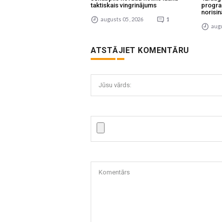
taktiskais vingrinājums
progra
norisin
augusts 05 , 2026
1
augu
ATSTĀJIET KOMENTĀRU
Jūsu vārds:
Komentārs