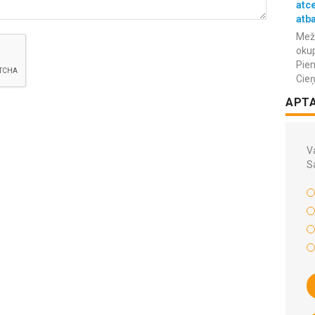
atc
atba
Meža
okup
Piem
Cieņ
APT
Va
S