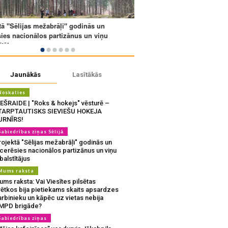
Jaunākās
Lasītākās
Noskaties
IEŠRAIDE | "Roks & hokejs" vēsturē –
TARPTAUTISKS SIEVIEŠU HOKEJA
URNĪRS!
Sabiedrības ziņas Sēlijā
ojektā "Sēlijas mežabrāļi" godinās un
tcerēsies nacionālos partizānus un viņu
balstītājus
Mums raksta
ms raksta: Vai Viesītes pilsētas
vētkos bija pietiekams skaits apsardzes
rbinieku un kāpēc uz vietas nebija
MPD brigāde?
Sabiedrības ziņas