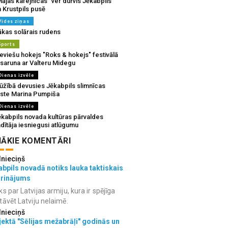
ājas kafejnīcas” ver durvis Jēkabpils
 Krustpils pusē
Vides ziņas
ākas solārais rudens
Sports
eviešu hokejs "Roks & hokejs" festivālā
 saruna ar Valteru Midegu
Dienas izvēle
ūžībā devusies Jēkabpils slimnīcas
rste Marina Pumpiša
Dienas izvēle
ēkabpils novada kultūras pārvaldes
dītāja iesniegusi atlūgumu
ĀKIE KOMENTĀRI
lnieciņš
bpils novadā notiks lauka taktiskais
grinājums
ks par Latvijas armiju, kura ir spējīga
tāvēt Latviju nelaimē.
lnieciņš
ektā "Sēlijas mežabrāļi" godinās un