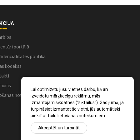
KCIJA
arbība
ntāri portālā
idencialitātes politika
as kodekss
akti
 mums
Lai optimizētu jūsu vietnes darbu, kā arī
ošanas noteikumi
izveidotu mērķtiecīgu reklāmu, mēs
izmantojam sīkdatnes ("sīkfailus"). Gadījumā, ja
turpināsiet izmantot šo vietni, jūs automātiski
piekrītat failu lietošanas noteikumiem.
Akceptēt un turpināt