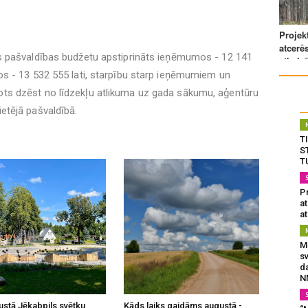
as pašvaldības budžetu apstiprināts ieņēmumos - 12 141
os - 13 532 555 lati, starpību starp ieņēmumiem un
ts dzēst no līdzekļu atlikuma uz gada sākumu, aģentūru
etējā pašvaldībā.
T
S
T
Pr
a
at
Mu
s
da
N
ustā Jēkabpils svētku
Kāds laiks gaidāms augustā -