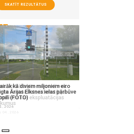
SKATĪT REZULTĀTUS
airāk kā diviem miljoniem eiro
Jēkabpils novada pašva
gta Ārijas Elksnes ielas pārbūve
kāpēc nepļauj zāli fit
bpilī (FOTO)
laukos pie Daugavas?
31 , 2026
julijs 29 , 2026