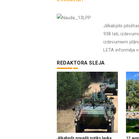
Jēkabpils pilsēt
938 lati, izdevum
izdevumiem plāno
LETA informēja vi
REDAKTORA SLEJA
Jēkabpils novadā notiks lauka
12.aug