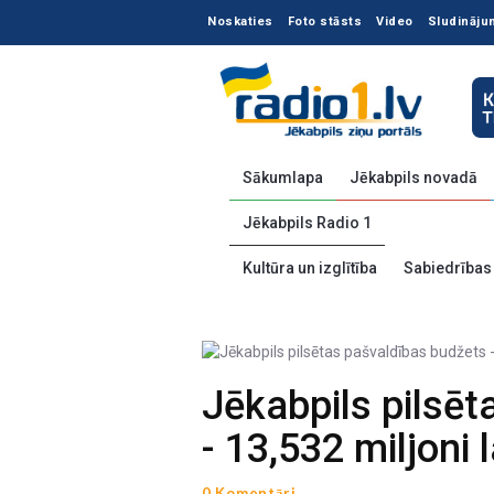
Noskaties
Foto stāsts
Video
Sludināju
Sākumlapa
Jēkabpils novadā
Jēkabpils Radio 1
Kultūra un izglītība
Sabiedrības
Jēkabpils pilsē
- 13,532 miljoni 
0 Komentāri