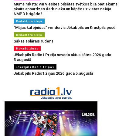
Mums raksta: Vai Viesītes pilsētas svētkos bija pietiekams
skaits apsardzes darbinieku un kāpēc uz vietas nebija
NMPD brigāde?
Redaktora sleja
“Mājas kafejnīcas” ver durvis Jēkabpils un Krustpils pusē
Redaktora sleja
Sākas solārais rudens
Novadu ziņas
Jēkabpils Radio1 Preiļu novada aktualitātes 2026.gada
5.augustā
Jēkabpils Radio 1 ziņas
Jēkabpils Radio1 ziņas 2026.gada 5.augustā