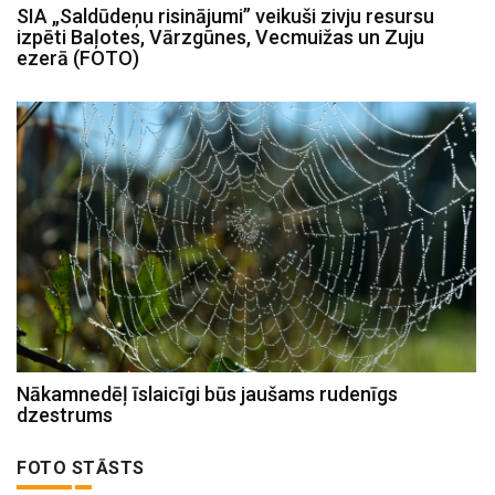
SIA „Saldūdeņu risinājumi” veikuši zivju resursu
izpēti Baļotes, Vārzgūnes, Vecmuižas un Zuju
ezerā (FOTO)
Nākamnedēļ īslaicīgi būs jaušams rudenīgs
dzestrums
FOTO STĀSTS