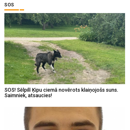
SOS
SOS! Sēlpilī Ķipu ciemā novērots klaiņojošs suns.
Saimniek, atsaucies!