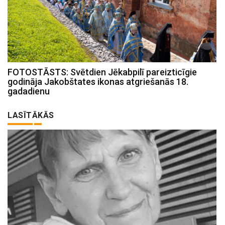
FOTOSTĀSTS: Svētdien Jēkabpilī pareizticīgie
godināja Jakobštates ikonas atgriešanās 18.
gadadienu
LASĪTĀKĀS