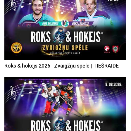
Roks & hokejs 2026 | Zvaigžņu spēle | TIEŠRAIDE