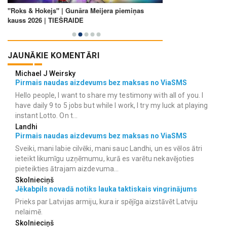
JAUNĀKIE KOMENTĀRI
Michael J Weirsky
Pirmais naudas aizdevums bez maksas no ViaSMS
Hello people, I want to share my testimony with all of you. I
have daily 9 to 5 jobs but while I work, I try my luck at playing
instant Lotto. On t...
Landhi
Pirmais naudas aizdevums bez maksas no ViaSMS
Sveiki, mani labie cilvēki, mani sauc Landhi, un es vēlos ātri
ieteikt likumīgu uzņēmumu, kurā es varētu nekavējoties
pieteikties ātrajam aizdevuma...
Skolnieciņš
Jēkabpils novadā notiks lauka taktiskais vingrinājums
Prieks par Latvijas armiju, kura ir spējīga aizstāvēt Latviju
nelaimē.
Skolnieciņš