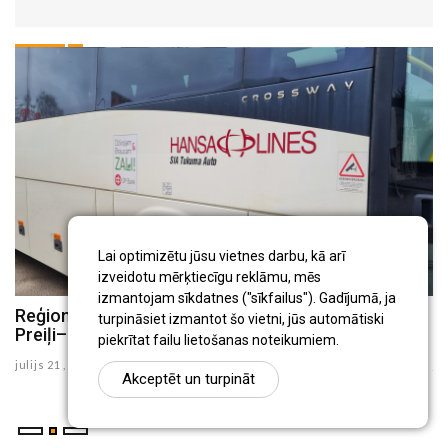
Lai optimizētu jūsu vietnes darbu, kā arī
izveidotu mērķtiecīgu reklāmu, mēs
izmantojam sīkdatnes ("sīkfailus"). Gadījumā, ja
Reģionālo autobusu maršrutos Preiļi–Varakļāni un
Preiļos atklās Klīdzēja un Streiča daiļrades
turpināsiet izmantot šo vietni, jūs automātiski
Preiļi–Rudzāti no augusta būs izmaiņas
iedvesmotu aktīvās atpūtas laukumu
piekrītat failu lietošanas noteikumiem.
julijs 21 , 2026
julijs 16 , 2026
Akceptēt un turpināt