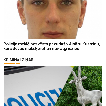
Policija meklē bezvēsts pazudušo Aināru Kuzminu,
kurš devās makšķerēt un nav atgriezies
KRIMINĀLZIŅAS