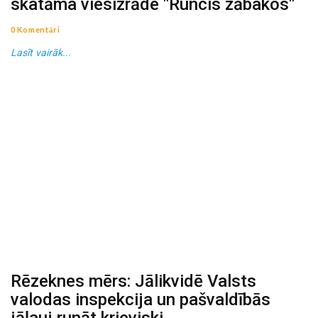
skatāma viesizrāde "Runcis zābakos"
0 Komentāri
Lasīt vairāk...
Rēzeknes mērs: Jālikvidē Valsts
valodas inspekcija un pašvaldībās