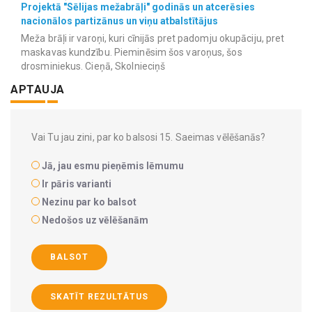
Projektā "Sēlijas mežabrāļi" godinās un atcerēsies
nacionālos partizānus un viņu atbalstītājus
Meža brāļi ir varoņi, kuri cīnijās pret padomju okupāciju, pret
maskavas kundzību. Pieminēsim šos varoņus, šos
drosminiekus. Cieņā, Skolnieciņš
APTAUJA
Vai Tu jau zini, par ko balsosi 15. Saeimas vēlēšanās?
Jā, jau esmu pieņēmis lēmumu
Ir pāris varianti
Nezinu par ko balsot
Nedošos uz vēlēšanām
BALSOT
SKATĪT REZULTĀTUS