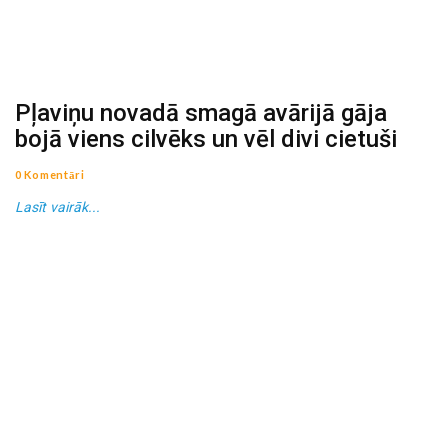
Pļaviņu novadā smagā avārijā gāja
bojā viens cilvēks un vēl divi cietuši
0 Komentāri
Lasīt vairāk...