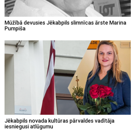
Mūžībā devusies Jēkabpils slimnīcas ārste Marina
Pumpiša
Jēkabpils novada kultūras pārvaldes vadītāja
iesniegusi atlūgumu