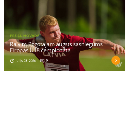
PREIĻU NOVADĀ
Raivim Bogotajam augsts sasniegums
Eiropas U18 čempionātā
julijs 28 , 2026
0