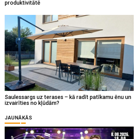
produktivitātē
Saulessargs uz terases – kā radīt patīkamu ēnu un
izvairīties no kļūdām?
JAUNĀKĀS