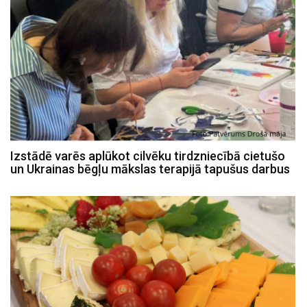
Izstādē varēs aplūkot cilvēku tirdzniecībā cietušo
un Ukrainas bēgļu mākslas terapijā tapušus darbus