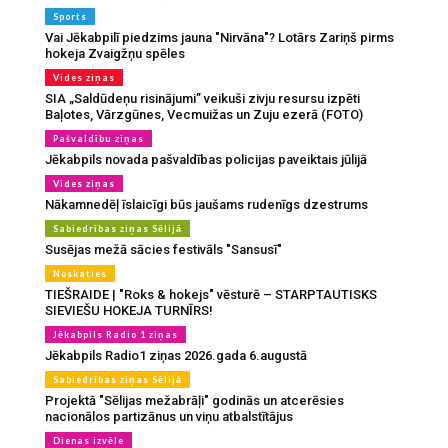
Sports
Vai Jēkabpilī piedzims jauna "Nirvāna"? Lotārs Zariņš pirms
hokeja Zvaigžņu spēles
Vides ziņas
SIA „Saldūdeņu risinājumi” veikuši zivju resursu izpēti
Baļotes, Vārzgūnes, Vecmuižas un Zuju ezerā (FOTO)
Pašvaldību ziņas
Jēkabpils novada pašvaldības policijas paveiktais jūlijā
Vides ziņas
Nākamnedēļ īslaicīgi būs jaušams rudenīgs dzestrums
Sabiedrības ziņas Sēlijā
Susējas mežā sācies festivāls "Sansusī"
Noskaties
TIEŠRAIDE | "Roks & hokejs" vēsturē – STARPTAUTISKS
SIEVIEŠU HOKEJA TURNĪRS!
Jēkabpils Radio 1 ziņas
Jēkabpils Radio1 ziņas 2026.gada 6.augustā
Sabiedrības ziņas Sēlijā
Projektā "Sēlijas mežabrāļi" godinās un atcerēsies
nacionālos partizānus un viņu atbalstītājus
Dienas izvēle