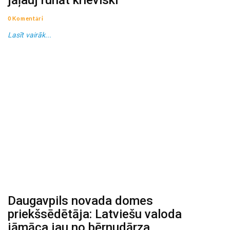
jāļauj runāt krieviski
0 Komentāri
Lasīt vairāk...
Daugavpils novada domes
priekšsēdētāja: Latviešu valoda
jāmāca jau no bērnudārza