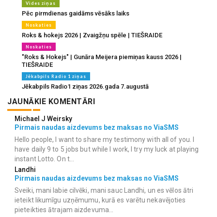
Vides ziņas
Pēc pirmdienas gaidāms vēsāks laiks
Noskaties
Roks & hokejs 2026 | Zvaigžņu spēle | TIEŠRAIDE
Noskaties
"Roks & Hokejs" | Gunāra Meijera piemiņas kauss 2026 |
TIEŠRAIDE
Jēkabpils Radio 1 ziņas
Jēkabpils Radio1 ziņas 2026.gada 7.augustā
JAUNĀKIE KOMENTĀRI
Michael J Weirsky
Pirmais naudas aizdevums bez maksas no ViaSMS
Hello people, I want to share my testimony with all of you. I
have daily 9 to 5 jobs but while I work, I try my luck at playing
instant Lotto. On t...
Landhi
Pirmais naudas aizdevums bez maksas no ViaSMS
Sveiki, mani labie cilvēki, mani sauc Landhi, un es vēlos ātri
ieteikt likumīgu uzņēmumu, kurā es varētu nekavējoties
pieteikties ātrajam aizdevuma...