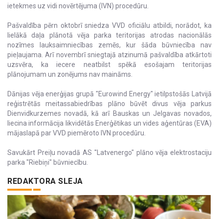
ietekmes uz vidi novērtējuma (IVN) procedūru.
Pašvaldība pērn oktobrī sniedza VVD oficiālu atbildi, norādot, ka
lielākā daļa plānotā vēja parka teritorijas atrodas nacionālās
nozīmes lauksaimniecības zemēs, kur šāda būvniecība nav
pieļaujama. Arī novembrī sniegtajā atzinumā pašvaldība atkārtoti
uzsvēra, ka iecere neatbilst spēkā esošajam teritorijas
plānojumam un zonējums nav maināms.
Dānijas vēja enerģijas grupā "Eurowind Energy" ietilpstošās Latvijā
reģistrētās meitassabiedrības plāno būvēt divus vēja parkus
Dienvidkurzemes novadā, kā arī Bauskas un Jelgavas novados,
liecina informācija likvidētās Enerģētikas un vides aģentūras (EVA)
mājaslapā par VVD piemēroto IVN procedūru.
Savukārt Preiļu novadā AS "Latvenergo" plāno vēja elektrostaciju
parka "Riebiņi" būvniecību.
REDAKTORA SLEJA