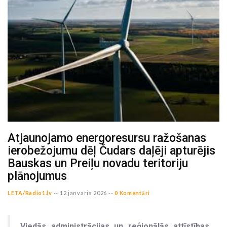
Atjaunojamo energoresursu ražošanas
ierobežojumu dēļ Čudars daļēji apturējis
Bauskas un Preiļu novadu teritoriju
plānojumus
LETA/Radio1.lv
--
12 janvaris 2026 --
0 Komentāri
Viedās administrācijas un reģionālās attīstības