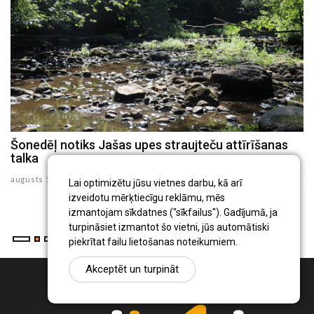
kā
Šonedēļ notiks Jašas upes straujteču attīrīšanas
R
talka
č
augusts 10 , 2026
ju
Lai optimizētu jūsu vietnes darbu, kā arī
izveidotu mērķtiecīgu reklāmu, mēs
izmantojam sīkdatnes ("sīkfailus"). Gadījumā, ja
turpināsiet izmantot šo vietni, jūs automātiski
piekrītat failu lietošanas noteikumiem.
Akceptēt un turpināt