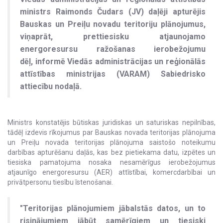
ministrs Raimonds Čudars (JV) daļēji apturējis
Bauskas un Preiļu novadu teritoriju plānojumus,
viņaprāt, prettiesisku atjaunojamo
energoresursu ražošanas ierobežojumu
dēļ, informē Viedās administrācijas un reģionālās
attīstības ministrijas (VARAM) Sabiedrisko
attiecību nodaļā.
Ministrs konstatējis būtiskas juridiskas un saturiskas nepilnības,
tādēļ izdevis rīkojumus par Bauskas novada teritorijas plānojuma
un Preiļu novada teritorijas plānojuma saistošo noteikumu
darbības apturēšanu daļās, kas bez pietiekama datu, izpētes un
tiesiska pamatojuma nosaka nesamērīgus ierobežojumus
atjaunīgo energoresursu (AER) attīstībai, komercdarbībai un
privātpersonu tiesību īstenošanai.
"Teritorijas plānojumiem jābalstās datos, un to
risinājumiem jābūt samērīgiem un tiesiski