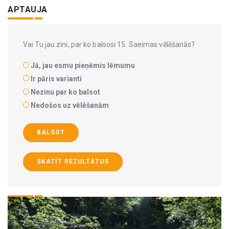
APTAUJA
Vai Tu jau zini, par ko balsosi 15. Saeimas vēlēšanās?
Jā, jau esmu pieņēmis lēmumu
Ir pāris varianti
Nezinu par ko balsot
Nedošos uz vēlēšanām
BALSOT
SKATĪT REZULTĀTUS