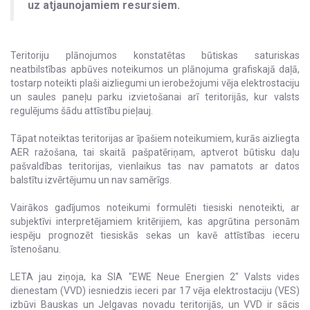
uz atjaunojamiem resursiem.
Teritoriju plānojumos konstatētas būtiskas saturiskas
neatbilstības apbūves noteikumos un plānojuma grafiskajā daļā,
tostarp noteikti plaši aizliegumi un ierobežojumi vēja elektrostaciju
un saules paneļu parku izvietošanai arī teritorijās, kur valsts
regulējums šādu attīstību pieļauj.
Tāpat noteiktas teritorijas ar īpašiem noteikumiem, kurās aizliegta
AER ražošana, tai skaitā pašpatēriņam, aptverot būtisku daļu
pašvaldības teritorijas, vienlaikus tas nav pamatots ar datos
balstītu izvērtējumu un nav samērīgs.
Vairākos gadījumos noteikumi formulēti tiesiski nenoteikti, ar
subjektīvi interpretējamiem kritērijiem, kas apgrūtina personām
iespēju prognozēt tiesiskās sekas un kavē attīstības ieceru
īstenošanu.
LETA jau ziņoja, ka SIA "EWE Neue Energien 2" Valsts vides
dienestam (VVD) iesniedzis ieceri par 17 vēja elektrostaciju (VES)
izbūvi Bauskas un Jelgavas novadu teritorijās, un VVD ir sācis