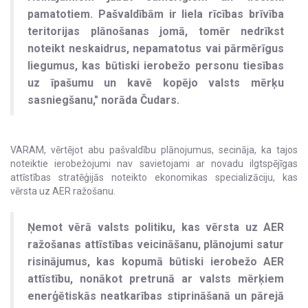
pamatotiem. Pašvaldībām ir liela rīcības brīvība
teritorijas plānošanas jomā, tomēr nedrīkst
noteikt neskaidrus, nepamatotus vai pārmērīgus
liegumus, kas būtiski ierobežo personu tiesības
uz īpašumu un kavē kopējo valsts mērķu
sasniegšanu," norāda Čudars.
VARAM, vērtējot abu pašvaldību plānojumus, secināja, ka tajos
noteiktie ierobežojumi nav savietojami ar novadu ilgtspējīgas
attīstības stratēģijās noteikto ekonomikas specializāciju, kas
vērsta uz AER ražošanu.
Ņemot vērā valsts politiku, kas vērsta uz AER
ražošanas attīstības veicināšanu, plānojumi satur
risinājumus, kas kopumā būtiski ierobežo AER
attīstību, nonākot pretrunā ar valsts mērķiem
enerģētiskās neatkarības stiprināšanā un pārejā