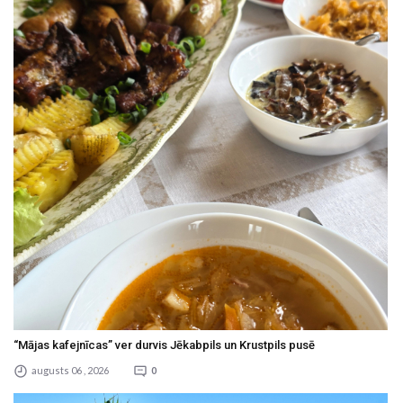
“Mājas kafejnīcas” ver durvis Jēkabpils un Krustpils pusē
augusts 06 , 2026
0