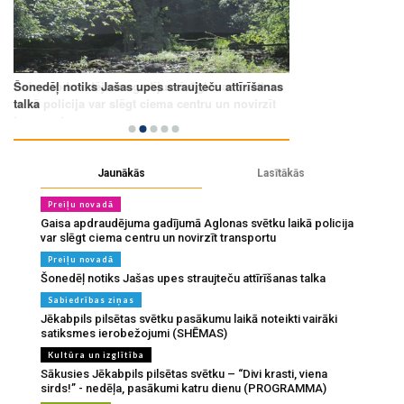
Jaunākās
Lasītākās
Preiļu novadā
Gaisa apdraudējuma gadījumā Aglonas svētku laikā policija
var slēgt ciema centru un novirzīt transportu
Preiļu novadā
Šonedēļ notiks Jašas upes straujteču attīrīšanas talka
Sabiedrības ziņas
Jēkabpils pilsētas svētku pasākumu laikā noteikti vairāki
satiksmes ierobežojumi (SHĒMAS)
Kultūra un izglītība
Sākusies Jēkabpils pilsētas svētku – “Divi krasti, viena
sirds!” - nedēļa, pasākumi katru dienu (PROGRAMMA)