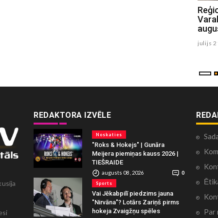
Raivim Bogotajam augsts sasniegums
Reģi
Eiropas U18 čempionātā
Varak
augu
julijs 28 , 2026
julijs 
REDAKTORA IZVĒLE
REDA
Noskaties
Sad
"Roks & Hokejs" | Gunāra
Kome
Meijera piemiņas kauss 2026 |
TIEŠRAIDE
Konf
augusts 08 , 2026
0
Ētik
kusija
Sports
Vai Jēkabpilī piedzims jauna
Kont
"Nirvāna"? Lotārs Zariņš pirms
Par
hokeja Zvaigžņu spēles
esi