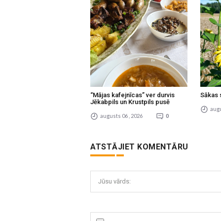
“Mājas kafejnīcas” ver durvis
Sākas 
Jēkabpils un Krustpils pusē
augu
augusts 06 , 2026
0
ATSTĀJIET KOMENTĀRU
Jūsu vārds: