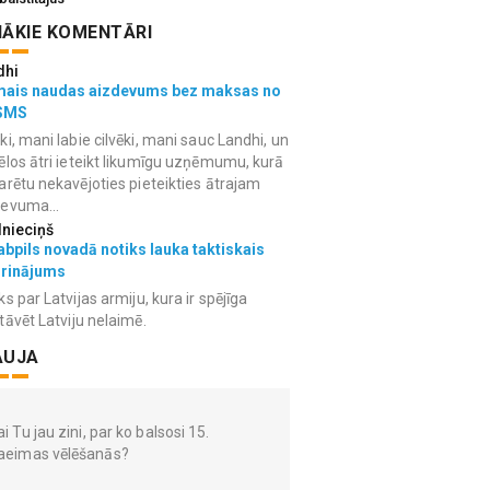
ĀKIE KOMENTĀRI
dhi
mais naudas aizdevums bez maksas no
SMS
ki, mani labie cilvēki, mani sauc Landhi, un
ēlos ātri ieteikt likumīgu uzņēmumu, kurā
arētu nekavējoties pieteikties ātrajam
devuma...
lnieciņš
bpils novadā notiks lauka taktiskais
grinājums
ks par Latvijas armiju, kura ir spējīga
tāvēt Latviju nelaimē.
AUJA
i Tu jau zini, par ko balsosi 15.
aeimas vēlēšanās?