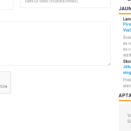
Saite uz video (Youtube,Vimeo)
JAUN
Lan
Pir
Via
Svei
es v
es v
aiz
Sko
Jēka
vin
Prie
aizs
APT
Va
S