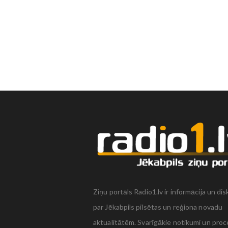
Ziņu portāls Radio1.lv ir informācija un dis
par Jēkabpils pilsētas un reģiona novadu
aktualitātēm. Svarīgākie notikumi un proc