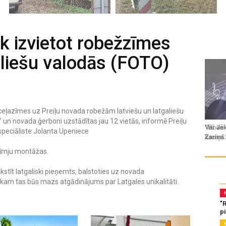
k izvietot robežzīmes
aliešu valodās (FOTO)
ceļazīmes uz Preiļu novada robežām latviešu un latgaliešu
 un novada ģerboni uzstādītas jau 12 vietās, informē Preiļu
speciāliste Jolanta Upeniece
azīmju montāžas.
īt latgaliski pieņemts, balstoties uz novada
niekam tas būs mazs atgādinājums par Latgales unikalitāti.
"
p