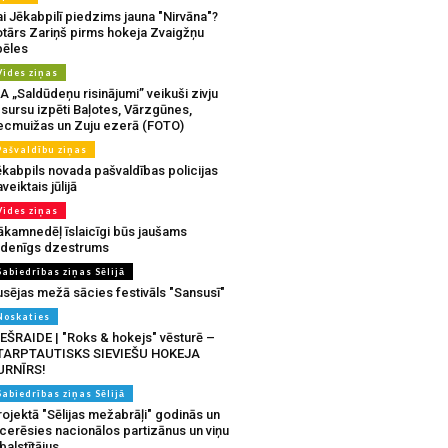
i Jēkabpilī piedzims jauna "Nirvāna"?
otārs Zariņš pirms hokeja Zvaigžņu
pēles
Vides ziņas
A „Saldūdeņu risinājumi” veikuši zivju
sursu izpēti Baļotes, Vārzgūnes,
ecmuižas un Zuju ezerā (FOTO)
Pašvaldību ziņas
ēkabpils novada pašvaldības policijas
veiktais jūlijā
Vides ziņas
ākamnedēļ īslaicīgi būs jaušams
udenīgs dzestrums
Sabiedrības ziņas Sēlijā
usējas mežā sācies festivāls "Sansusī"
Noskaties
IEŠRAIDE | "Roks & hokejs" vēsturē –
TARPTAUTISKS SIEVIEŠU HOKEJA
URNĪRS!
Sabiedrības ziņas Sēlijā
ojektā "Sēlijas mežabrāļi" godinās un
tcerēsies nacionālos partizānus un viņu
balstītājus