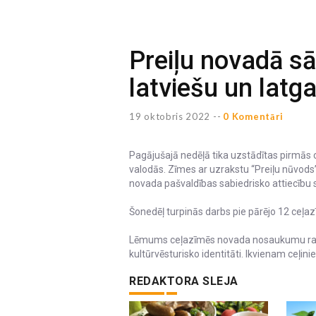
Preiļu novadā sā
latviešu un latg
19 oktobris 2022 --
0 Komentāri
Pagājušajā nedēļā tika uzstādītas pirmās 
valodās. Zīmes ar uzrakstu “Preiļu nūvods”
novada pašvaldības sabiedrisko attiecību 
Šonedēļ turpinās darbs pie pārējo 12 ceļ
Lēmums ceļazīmēs novada nosaukumu rakst
kultūrvēsturisko identitāti. Ikvienam ceļi
REDAKTORA SLEJA