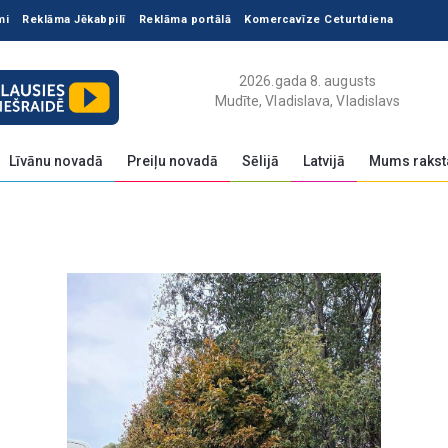
mi
Reklāma Jēkabpilī
Reklāma portālā
Komercavīze Ceturtdiena
2026.gada 8. augusts
Mudīte, Vladislava, Vladislavs
Līvānu novadā
Preiļu novadā
Sēlijā
Latvijā
Mums rakst