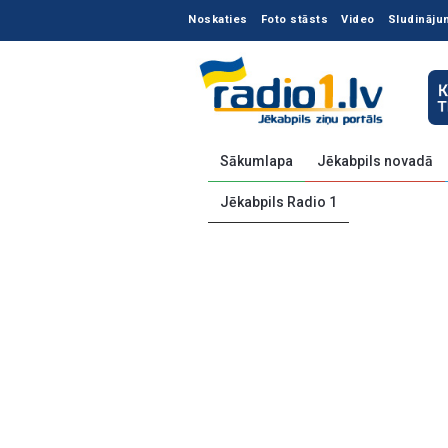
Noskaties
Foto stāsts
Video
Sludināju
Sākumlapa
Jēkabpils novadā
Jēkabpils Radio 1