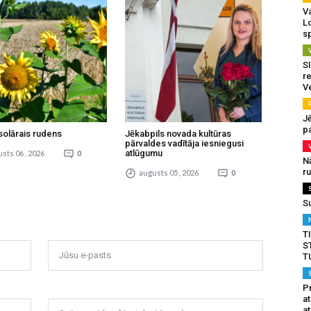
Va
L
s
SI
re
V
J
pa
solārais rudens
Jēkabpils novada kultūras
pārvaldes vadītāja iesniegusi
atlūgumu
sts 06 , 2026
0
N
r
augusts 05 , 2026
0
S
T
S
Jūsu e-pasts
T
Pr
a
at