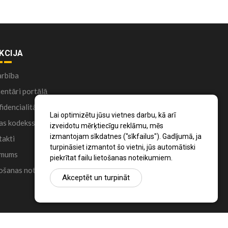
KCIJA
arbība
ntāri portālā
idencialitātes politika
Lai optimizētu jūsu vietnes darbu, kā arī
as kodekss
izveidotu mērķtiecīgu reklāmu, mēs
izmantojam sīkdatnes ("sīkfailus"). Gadījumā, ja
akti
turpināsiet izmantot šo vietni, jūs automātiski
 mums
piekrītat failu lietošanas noteikumiem.
ošanas noteikumi
Akceptēt un turpināt