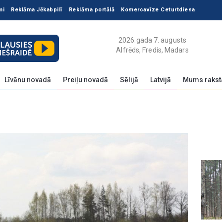
mi
Reklāma Jēkabpilī
Reklāma portālā
Komercavīze Ceturtdiena
2026.gada 7. augusts
Alfrēds, Fredis, Madars
Līvānu novadā
Preiļu novadā
Sēlijā
Latvijā
Mums rakst