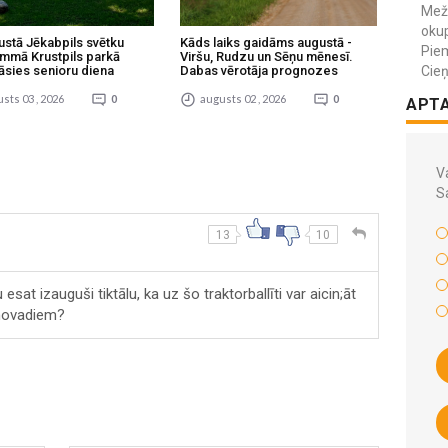
Meža
okup
ustā Jēkabpils svētku
Kāds laiks gaidāms augustā -
Piem
mmā Krustpils parkā
Viršu, Rudzu un Sēņu mēnesī.
Cieņ
āsies senioru diena
Dabas vērotāja prognozes
sts 03 , 2026
0
augusts 02 , 2026
0
APT
Va
S
13
10
sat izauguši tiktālu, ka uz šo traktorballīti var aicin;āt
ņnovadiem?