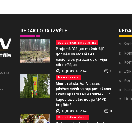
REDAKTORA IZVĒLE
REDA
Sabiedrības ziņas Sēlijā
Sad
Projektā "Sēlijas mežabrāļi"
Kome
godinās un atcerēsies
nacionālos partizānus un viņu
Konf
atbalstītājus
Ētik
augusts 06 , 2026
1
kusija
Mums raksta
Kont
Mums raksta: Vai Viesītes
Par
pilsētas svētkos bija pietiekams
esi
skaits apsardzes darbinieku un
Liet
kāpēc uz vietas nebija NMPD
brigāde?
augusts 06 , 2026
0
Sabiedrības ziņas
“Mājas kafejnīcas” ver durvis
Jēkabpils un Krustpils pusē