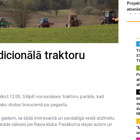
T
adicionālā traktoru
S
T
Pr
a
at
lkst.12.00, Sēlpilī norisināsies traktoru parāde, kad
Mu
s
hniku dodas braucienā pa pagastu.
da
N
gadiem, lai šādā interesantā un savdabīgā veidā atzīmētu
parāde sāksies pie Raiņa kluba. Pasākuma idejas autors un
“M
un