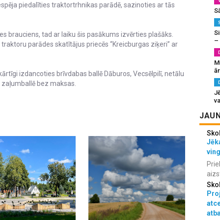
pēja piedalīties traktortrhnikas parādē, sazinoties ar tās
S
Si
es brauciens, tad ar laiku šis pasākums izvērties plašāks.
–
 traktoru parādes skatītājus priecēs “Kreicburgas ziķeri” ar
M
ā
ārtīgi izdancoties brīvdabas ballē Dāburos, Vecsēlpilī, netālu
ja zaļumballē bez maksas.
J
va
JAUN
Sko
Jēka
vin
Prie
aizs
Sko
Proj
atc
atba