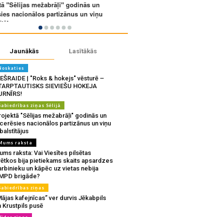
Jaunākās
Lasītākās
Noskaties
IEŠRAIDE | "Roks & hokejs" vēsturē –
TARPTAUTISKS SIEVIEŠU HOKEJA
URNĪRS!
Sabiedrības ziņas Sēlijā
ojektā "Sēlijas mežabrāļi" godinās un
tcerēsies nacionālos partizānus un viņu
balstītājus
Mums raksta
ms raksta: Vai Viesītes pilsētas
vētkos bija pietiekams skaits apsardzes
rbinieku un kāpēc uz vietas nebija
MPD brigāde?
Sabiedrības ziņas
ājas kafejnīcas” ver durvis Jēkabpils
 Krustpils pusē