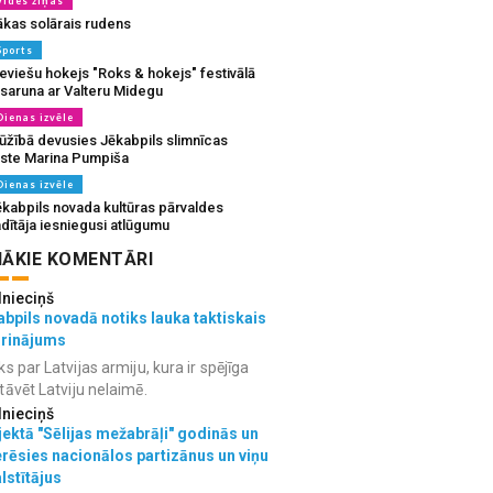
Vides ziņas
ākas solārais rudens
Sports
eviešu hokejs "Roks & hokejs" festivālā
 saruna ar Valteru Midegu
Dienas izvēle
ūžībā devusies Jēkabpils slimnīcas
rste Marina Pumpiša
Dienas izvēle
ēkabpils novada kultūras pārvaldes
dītāja iesniegusi atlūgumu
ĀKIE KOMENTĀRI
lnieciņš
bpils novadā notiks lauka taktiskais
grinājums
ks par Latvijas armiju, kura ir spējīga
tāvēt Latviju nelaimē.
lnieciņš
ektā "Sēlijas mežabrāļi" godinās un
erēsies nacionālos partizānus un viņu
lstītājus