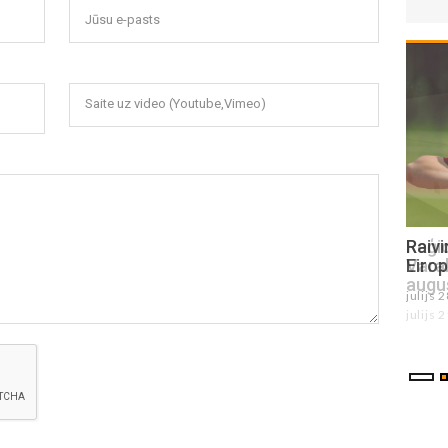
Jūsu e-pasts
Saite uz video (Youtube,Vimeo)
Raivim Bogotajam augsts sasniegums
Reģi
Eiropas U18 čempionātā
Varak
augu
julijs 28 , 2026
julijs 