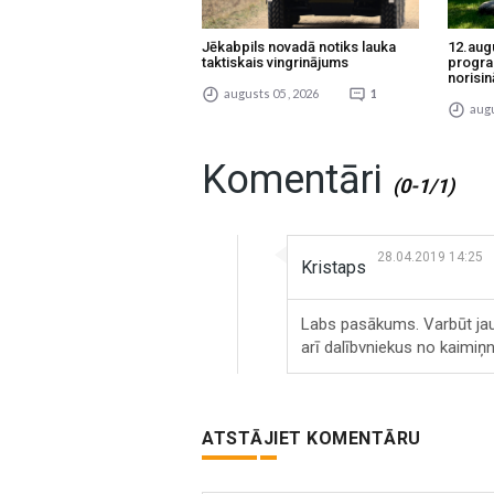
Jēkabpils novadā notiks lauka
12.aug
taktiskais vingrinājums
progra
norisin
augusts 05 , 2026
1
augu
Komentāri
(0-1/1)
28.04.2019 14:25
Kristaps
Labs pasākums. Varbūt jau e
arī dalībvniekus no kaimi
ATSTĀJIET KOMENTĀRU