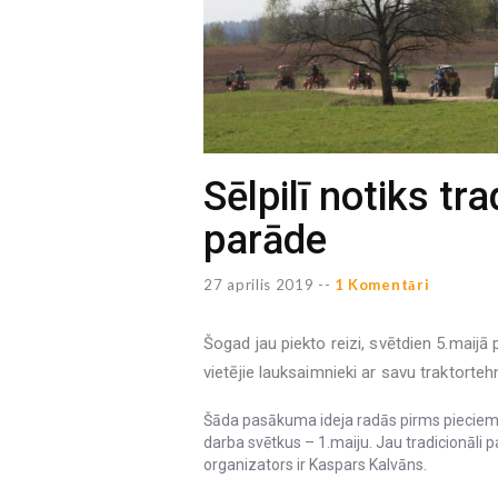
Sēlpilī notiks tr
parāde
27 aprilis 2019 --
1 Komentāri
Šogad jau piekto reizi, svētdien 5.maijā p
vietējie lauksaimnieki ar savu traktorte
Šāda pasākuma ideja radās pirms pieciem 
darba svētkus – 1.maiju. Jau tradicionāli 
organizators ir Kaspars Kalvāns.