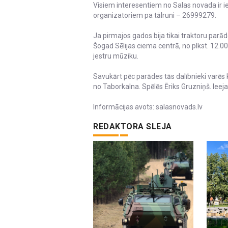
Visiem interesentiem no Salas novada ir ies
organizatoriem pa tālruni – 26999279.
Ja pirmajos gados bija tikai traktoru parād
Šogad Sēlijas ciema centrā, no plkst. 12.00
jestru mūziku.
Savukārt pēc parādes tās dalībnieki varēs k
no Taborkalna. Spēlēs Ēriks Gruzniņš. Iee
Informācijas avots: salasnovads.lv
REDAKTORA SLEJA