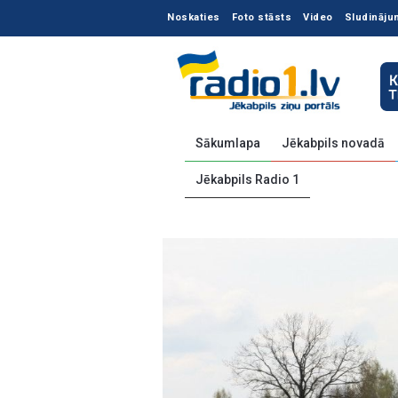
Noskaties
Foto stāsts
Video
Sludināju
Sākumlapa
Jēkabpils novadā
Jēkabpils Radio 1