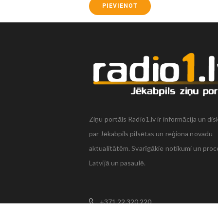
PIEVIENOT
Ziņu portāls Radio1.lv ir informācija un dis
par Jēkabpils pilsētas un reģiona novadu
aktualitātēm. Svarīgākie notikumi un proc
Latvijā un pasaulē.
+371 22 320 220
zinas@radio1.lv