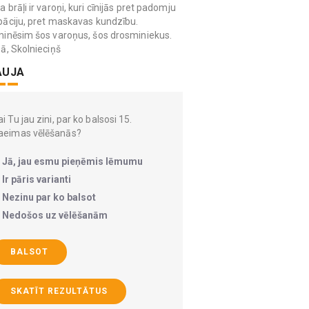
 brāļi ir varoņi, kuri cīnijās pret padomju
āciju, pret maskavas kundzību.
inēsim šos varoņus, šos drosminiekus.
ā, Skolnieciņš
AUJA
i Tu jau zini, par ko balsosi 15.
aeimas vēlēšanās?
Jā, jau esmu pieņēmis lēmumu
Ir pāris varianti
Nezinu par ko balsot
Nedošos uz vēlēšanām
BALSOT
SKATĪT REZULTĀTUS