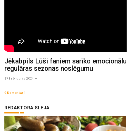
Jēkabpils Lūši faniem sarīko emocionālu
regulāras sezonas noslēgumu
17 februaris 2024 --
0 Komentāri
REDAKTORA SLEJA