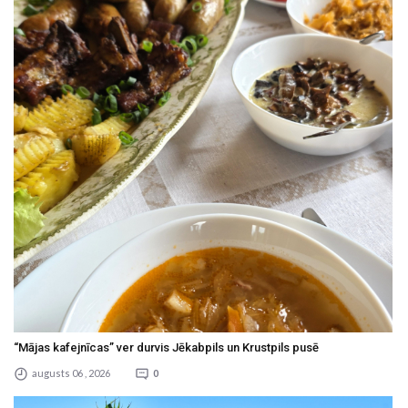
“Mājas kafejnīcas” ver durvis Jēkabpils un Krustpils pusē
augusts 06 , 2026
0