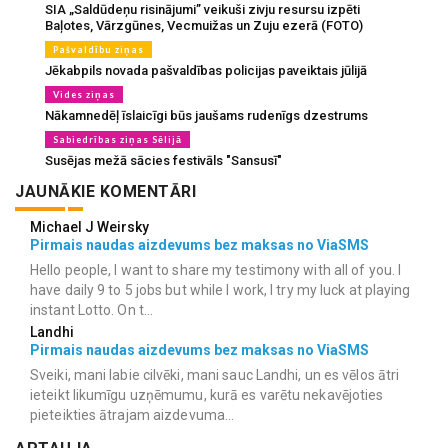
SIA „Saldūdeņu risinājumi” veikuši zivju resursu izpēti
Baļotes, Vārzgūnes, Vecmuižas un Zuju ezerā (FOTO)
Pašvaldību ziņas
Jēkabpils novada pašvaldības policijas paveiktais jūlijā
Vides ziņas
Nākamnedēļ īslaicīgi būs jaušams rudenīgs dzestrums
Sabiedrības ziņas Sēlijā
Susējas mežā sācies festivāls "Sansusī"
JAUNĀKIE KOMENTĀRI
Michael J Weirsky
Pirmais naudas aizdevums bez maksas no ViaSMS
Hello people, I want to share my testimony with all of you. I
have daily 9 to 5 jobs but while I work, I try my luck at playing
instant Lotto. On t...
Landhi
Pirmais naudas aizdevums bez maksas no ViaSMS
Sveiki, mani labie cilvēki, mani sauc Landhi, un es vēlos ātri
ieteikt likumīgu uzņēmumu, kurā es varētu nekavējoties
pieteikties ātrajam aizdevuma...