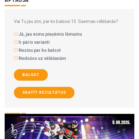
APTAUJA
Vai Tu jau zini, par ko balsosi 15. Saeimas vēlēšanās?
Jā, jau esmu pieņēmis lēmumu
Ir pāris varianti
Nezinu par ko balsot
Nedošos uz vēlēšanām
BALSOT
SKATĪT REZULTĀTUS