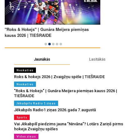
Jaunākās
Lasītākās
Noskaties
Roks & hokejs 2026 | Zvaigžņu spēle | TIEŠRAIDE
Noskaties
"Roks & Hokejs" | Gunāra Meijera piemiņas kauss 2026 |
TIEŠRAIDE
Jēkabpils Radio 1 ziņas
Jēkabpils Radio1 ziņas 2026.gada 7.augustā
Sports
Vai Jēkabpilī piedzims jauna "Nirvāna"? Lotārs Zariņš pirms
hokeja Zvaigžņu spēles
Vides ziņas