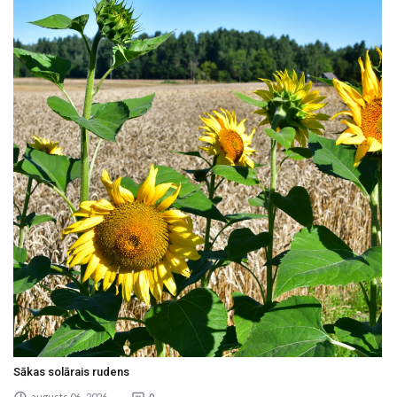
Sākas solārais rudens
augusts 06 , 2026
0