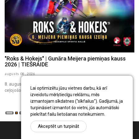
"Roks & Hokejs" | Gunāra Meijera piemiņas kauss
T
2026 | TIEŠRAIDE
S
augusts 08 , 2026
au
8. augustā festivāla "Roks & hokejs 2026" ietvaros par prestižo
7 
Lai optimizētu jūsu vietnes darbu, kā arī
ceļojošo kausu pirmo reizi sacentīsies četru Latvijas vēsturis...
ST
izveidotu mērķtiecīgu reklāmu, mēs
ga
izmantojam sīkdatnes ("sīkfailus"). Gadījumā, ja
turpināsiet izmantot šo vietni, jūs automātiski
piekrītat failu lietošanas noteikumiem.
Akceptēt un turpināt