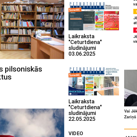
va
J
at
Laikraksta
Jē
"Ceturtdiena"
v
sludinājumi
03.06.2025
os pilsoniskās
ktus
Laikraksta
"Ceturtdiena"
sludinājumi
22.05.2025
VIDEO