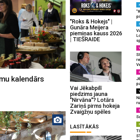
"
p
"Roks & Hokejs" |
Gunāra Meijera
Va
piemiņas kauss 2026
L
| TIEŠRAIDE
s
SI
re
V
umu kalendārs
J
pa
Vai Jēkabpilī
piedzims jauna
N
"Nirvāna"? Lotārs
r
Zariņš pirms hokeja
Zvaigžņu spēles
S
LASĪTĀKĀS
T
S