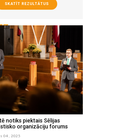
SKATĪT REZULTĀTUS
tē notiks piektais Sēlijas
Mājas kafejnīcu diena
stisko organizāciju forums
– “Pietura Sunākste–B
s 04 , 2025
septembris 18 , 2025