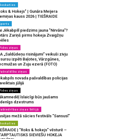
Noskaties
Roks & Hokejs" | Gunāra Meijera
iemiņas kauss 2026 | TIEŠRAIDE
Sports
i Jēkabpilī piedzims jauna "Nirvāna"?
otārs Zariņš pirms hokeja Zvaigžņu
pēles
Vides ziņas
A „Saldūdeņu risinājumi” veikuši zivju
sursu izpēti Baļotes, Vārzgūnes,
ecmuižas un Zuju ezerā (FOTO)
Pašvaldību ziņas
ēkabpils novada pašvaldības policijas
veiktais jūlijā
Vides ziņas
ākamnedēļ īslaicīgi būs jaušams
udenīgs dzestrums
Sabiedrības ziņas Sēlijā
usējas mežā sācies festivāls "Sansusī"
Noskaties
IEŠRAIDE | "Roks & hokejs" vēsturē –
TARPTAUTISKS SIEVIEŠU HOKEJA