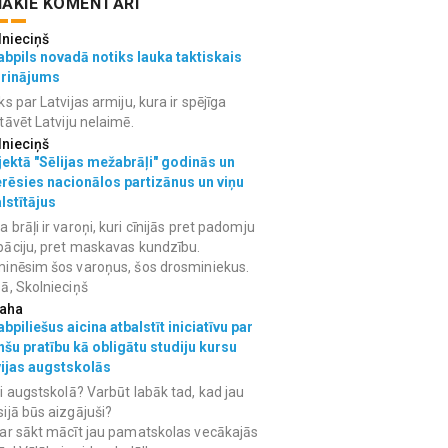
ĀKIE KOMENTĀRI
lnieciņš
bpils novadā notiks lauka taktiskais
grinājums
ks par Latvijas armiju, kura ir spējīga
tāvēt Latviju nelaimē.
lnieciņš
ektā "Sēlijas mežabrāļi" godinās un
erēsies nacionālos partizānus un viņu
lstītājus
 brāļi ir varoņi, kuri cīnijās pret padomju
āciju, pret maskavas kundzību.
inēsim šos varoņus, šos drosminiekus.
ā, Skolnieciņš
aha
bpiliešus aicina atbalstīt iniciatīvu par
nšu pratību kā obligātu studiju kursu
vijas augstskolās
i augstskolā? Varbūt labāk tad, kad jau
ijā būs aizgājuši?
ar sākt mācīt jau pamatskolas vecākajās