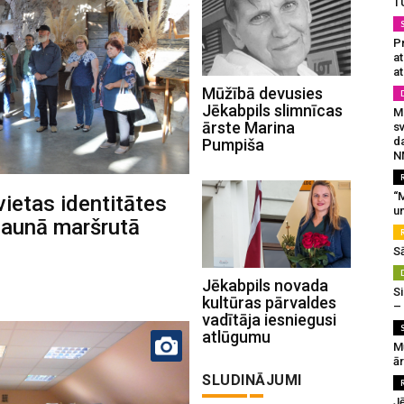
T
Pr
a
at
Mūžībā devusies
Jēkabpils slimnīcas
Mu
ārste Marina
s
da
Pumpiša
N
“M
vietas identitātes
un
 jaunā maršrutā
S
Jēkabpils novada
Si
kultūras pārvaldes
–
vadītāja iesniegusi
atlūgumu
M
ā
SLUDINĀJUMI
J