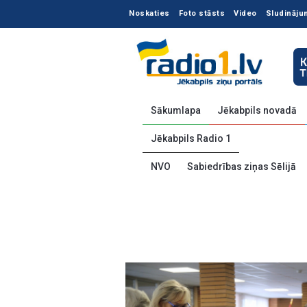
Noskaties
Foto stāsts
Video
Sludināju
Sākumlapa
Jēkabpils novadā
Jēkabpils Radio 1
NVO
Sabiedrības ziņas Sēlijā