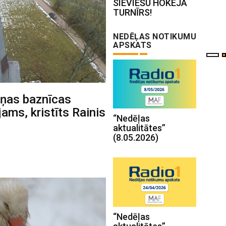
SIEVIEŠU HOKEJA
TURNĪRS!
NEDĒĻAS NOTIKUMU
APSKATS
uņas baznīcas
ams, kristīts Rainis
“Nedēļas
aktualitātes”
(8.05.2026)
“Nedēļas