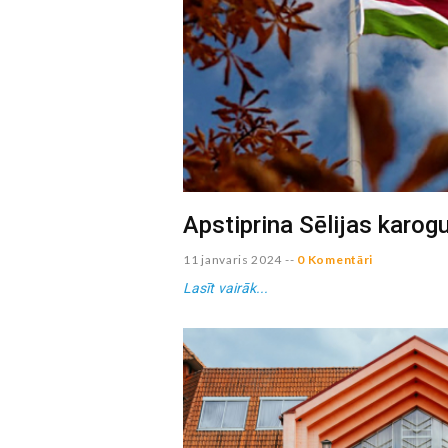
Apstiprina Sēlijas karo
11 janvaris 2024
--
0 Komentāri
Lasīt vairāk...