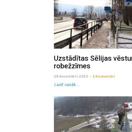
Uzstādītas Sēlijas vēst
robežzīmes
28 decembris 2023
--
1 Komentāri
Lasīt vairāk...