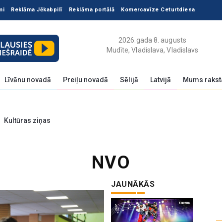
mi
Reklāma Jēkabpilī
Reklāma portālā
Komercavīze Ceturtdiena
2026.gada 8. augusts
Mudīte, Vladislava, Vladislavs
Līvānu novadā
Preiļu novadā
Sēlijā
Latvijā
Mums rakst
Kultūras ziņas
NVO
JAUNĀKĀS