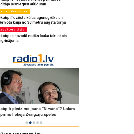
dītāja iesniegusi atlūgumu
Sabiedrības ziņas
ēkabpilī dzēsts kūlas ugunsgrēks un
brīvota kaija no 30 metru augsta torņa
Redaktora sleja
kabpils novadā notiks lauka taktiskais
ingrinājums