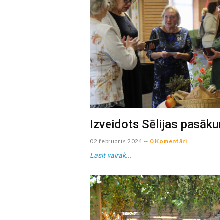
Izveidots Sēlijas pasāk
02 februaris 2024
--
0 Komentāri
Lasīt vairāk...