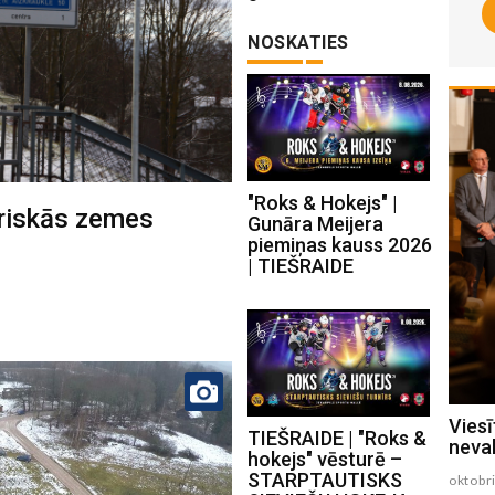
NOSKATIES
"Roks & Hokejs" |
uriskās zemes
Gunāra Meijera
piemiņas kauss 2026
| TIEŠRAIDE
Izstrādāta “Iedvesmas mape”
Viesī
TIEŠRAIDE | "Roks &
produktu dizaina veidošanā
neval
hokejs" vēsturē –
STARPTAUTISKS
oktobris 09 , 2025
oktobri