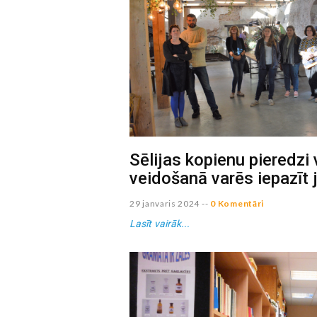
Sēlijas kopienu pieredzi 
veidošanā varēs iepazīt
29 janvaris 2024
--
0 Komentāri
Lasīt vairāk...