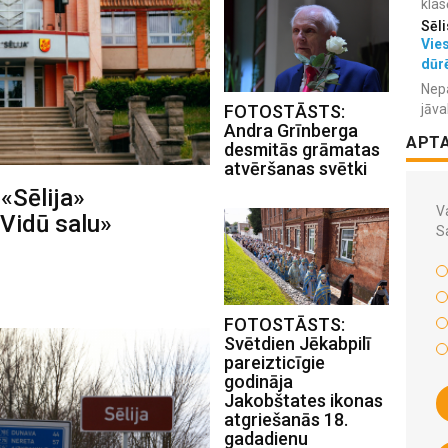
klas
Sēli
Vies
dūr
Nepa
FOTOSTĀSTS:
jāva
Andra Grīnberga
APT
desmitās grāmatas
atvēršanas svētki
 «Sēlija»
Va
Vidū salu»
S
FOTOSTĀSTS:
Svētdien Jēkabpilī
pareizticīgie
godināja
Jakobštates ikonas
atgriešanās 18.
gadadienu