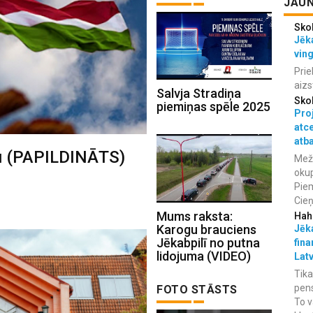
JAUN
Sko
Jēka
vin
Prie
aizs
Salvja Stradiņa
Sko
piemiņas spēle 2025
Proj
atc
atba
gu (PAPILDINĀTS)
Meža
okup
Piem
Cieņ
Mums raksta:
Hah
Karogu brauciens
Jēka
Jēkabpilī no putna
fina
lidojuma (VIDEO)
Lat
Tika
pens
FOTO STĀSTS
To v