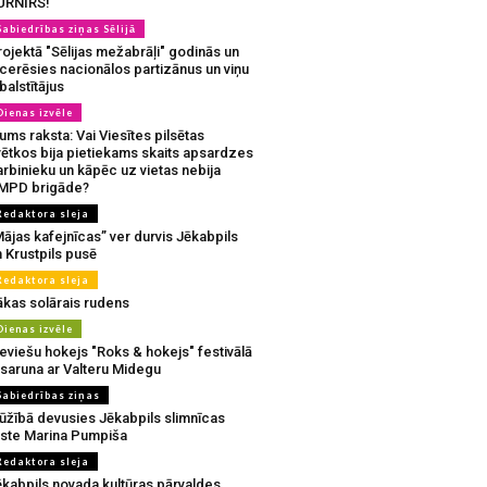
URNĪRS!
Sabiedrības ziņas Sēlijā
ojektā "Sēlijas mežabrāļi" godinās un
tcerēsies nacionālos partizānus un viņu
balstītājus
Dienas izvēle
ms raksta: Vai Viesītes pilsētas
vētkos bija pietiekams skaits apsardzes
rbinieku un kāpēc uz vietas nebija
MPD brigāde?
Redaktora sleja
ājas kafejnīcas” ver durvis Jēkabpils
 Krustpils pusē
Redaktora sleja
ākas solārais rudens
Dienas izvēle
eviešu hokejs "Roks & hokejs" festivālā
 saruna ar Valteru Midegu
Sabiedrības ziņas
ūžībā devusies Jēkabpils slimnīcas
rste Marina Pumpiša
Redaktora sleja
ēkabpils novada kultūras pārvaldes