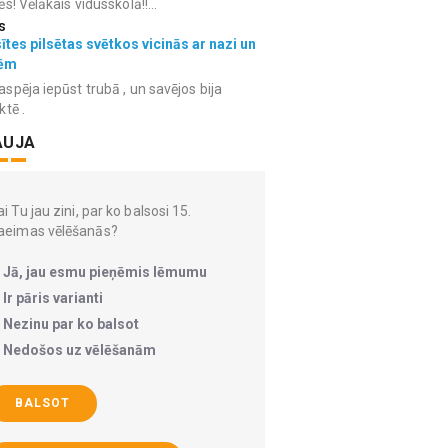
ēs! Vēlākais vidusskolā!!...
s
ītes pilsētas svētkos vicinās ar nazi un
ēm
spēja iepūst trubā , un savējos bija
ktē .
AUJA
i Tu jau zini, par ko balsosi 15.
aeimas vēlēšanās?
Jā, jau esmu pieņēmis lēmumu
Ir pāris varianti
Nezinu par ko balsot
Nedošos uz vēlēšanām
BALSOT