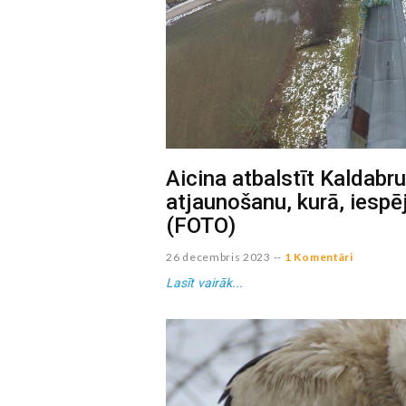
Aicina atbalstīt Kaldabr
atjaunošanu, kurā, iespēj
(FOTO)
26 decembris 2023
--
1 Komentāri
Lasīt vairāk...