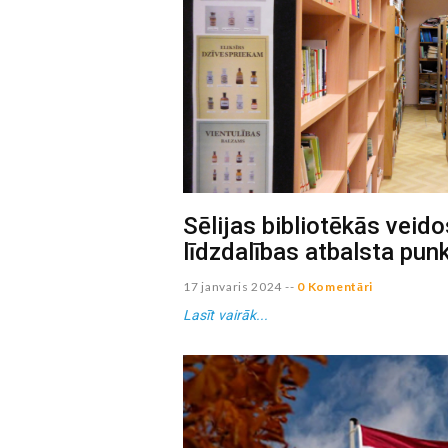
Sēlijas bibliotēkās veid
līdzdalības atbalsta pun
17 janvaris 2024
--
0 Komentāri
Lasīt vairāk...