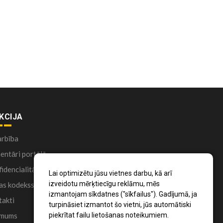
KCIJA
arbība
ntāri portālā
idencialitātes politika
Lai optimizētu jūsu vietnes darbu, kā arī
izveidotu mērķtiecīgu reklāmu, mēs
as kodekss
izmantojam sīkdatnes ("sīkfailus"). Gadījumā, ja
akti
turpināsiet izmantot šo vietni, jūs automātiski
 mums
piekrītat failu lietošanas noteikumiem.