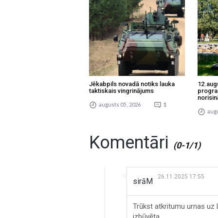
Jēkabpils novadā notiks lauka
12.aug
taktiskais vingrinājums
progra
norisin
augusts 05 , 2026
1
augu
Komentāri
(0-1/1)
26.11.2025 17:55
sirāM
Trūkst atkritumu urnas uz L
izbūvēta.