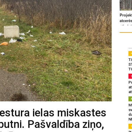
T
S
T
Pr
a
at
Mu
estura ielas miskastes
s
da
N
putni. Pašvaldība ziņo,