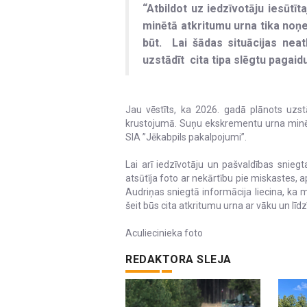
“Atbildot uz iedzīvotāju iesūtī
minētā atkritumu urna tika noņe
būt. Lai šādas situācijas neat
uzstādīt cita tipa slēgtu pagaid
Jau vēstīts, ka 2026. gadā plānots uzst
krustojumā. Suņu ekskrementu urna minēt
SIA ”Jēkabpils pakalpojumi”.
Lai arī iedzīvotāju un pašvaldības sniegtaj
atsūtīja foto ar nekārtību pie miskastes,
Audriņas sniegtā informācija liecina, ka 
šeit būs cita atkritumu urna ar vāku un līd
Aculiecinieka foto
REDAKTORA SLEJA