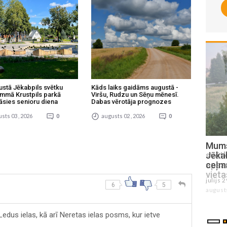
ustā Jēkabpils svētku
Kāds laiks gaidāms augustā -
mmā Krustpils parkā
Viršu, Rudzu un Sēņu mēnesī.
āsies senioru diena
Dabas vērotāja prognozes
sts 03 , 2026
0
augusts 02 , 2026
0
Mums raksta: Vai Viesītes pilsētas
Mums
svētkos bija pietiekams skaits
Jēkab
apsardzes darbinieku un kāpēc uz
ceļma
vietas nebija NMPD brigāde?
julijs 
6
5
augusts 06 , 2026
edus ielas, kā arī Neretas ielas posms, kur ietve