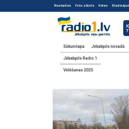
Noskaties
Foto stāsts
Video
Sludināju
Sākumlapa
Jēkabpils novadā
Jēkabpils Radio 1
Vēlēšanas 2025