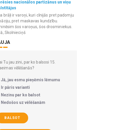
erēsies nacionālos partizānus un viņu
lstītājus
 brāļi ir varoņi, kuri cīnijās pret padomju
āciju, pret maskavas kundzību.
inēsim šos varoņus, šos drosminiekus.
ā, Skolnieciņš
AUJA
i Tu jau zini, par ko balsosi 15.
aeimas vēlēšanās?
Jā, jau esmu pieņēmis lēmumu
Ir pāris varianti
Nezinu par ko balsot
Nedošos uz vēlēšanām
BALSOT