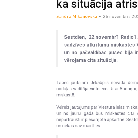
ka situācija atri
Sandra Mikanovska
--
26 novembris 20
Sestdien, 22.novembrī Radio1
sadzīves atkritumu miskastes Vi
un no pašvaldības puses bija i
vērojama cita situācija.
Tāpēc jautājām Jēkabpils novada domes
nodaļas vadītāja vietniecei Ritai Audriņai
miskastē.
Vēlreiz jautājums par Viestura ielas miskas
un no jaunā gada būs miskastes citā vie
nepārtraukti ir piesārņota apkārtne. Sestdie
un nekas nav mainījies.