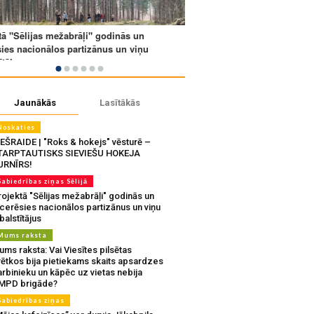
Jaunākās
Lasītākās
Noskaties
IEŠRAIDE | "Roks & hokejs" vēsturē –
TARPTAUTISKS SIEVIEŠU HOKEJA
URNĪRS!
Sabiedrības ziņas Sēlijā
ojektā "Sēlijas mežabrāļi" godinās un
tcerēsies nacionālos partizānus un viņu
balstītājus
Mums raksta
ms raksta: Vai Viesītes pilsētas
vētkos bija pietiekams skaits apsardzes
rbinieku un kāpēc uz vietas nebija
MPD brigāde?
Sabiedrības ziņas