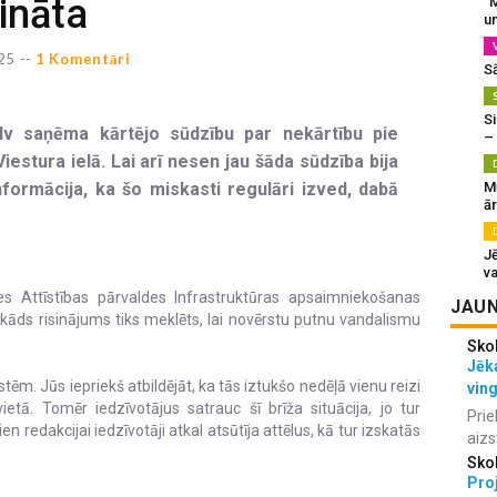
sināta
“M
un
25 --
1 Komentāri
S
Si
.lv saņēma kārtējo sūdzību par nekārtību pie
–
estura ielā. Lai arī nesen jau šāda sūdzība bija
nformācija, ka šo miskasti regulāri izved, dabā
M
ā
J
va
 Attīstības pārvaldes Infrastruktūras apsaimniekošanas
JAUN
, kāds risinājums tiks meklēts, lai novērstu putnu vandalismu
Sko
Jēka
tēm. Jūs iepriekš atbildējāt, ka tās iztukšo nedēļā vienu reizi
vin
tā. Tomēr iedzīvotājus satrauc šī brīža situācija, jo tur
Prie
n redakcijai iedzīvotāji atkal atsūtīja attēlus, kā tur izskatās
aizs
Sko
Proj