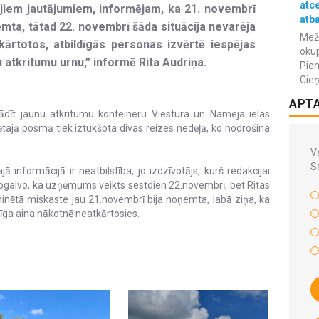
atc
tajiem jautājumiem, informējam, ka 21. novembrī
atba
mta, tātad 22. novembrī šāda situācija nevarēja
Meža
kārtotos, atbildīgās personas izvērtē iespējas
okup
u atkritumu urnu,” informē Rita Audriņa.
Piem
Cieņ
APT
ādīt jaunu atkritumu konteineru Viestura un Nameja ielas
ajā posmā tiek iztukšota divas reizes nedēļā, ko nodrošina
Va
S
ā informācijā ir neatbilstība, jo izdzīvotājs, kurš redakcijai
 apgalvo, ka uzņēmums veikts sestdien 22.novembrī, bet Ritas
minētā miskaste jau 21.novembrī bija noņemta, labā ziņa, ka
zīga aina nākotnē neatkārtosies.