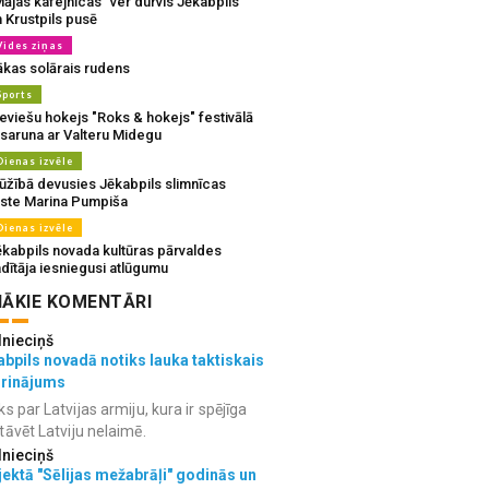
ājas kafejnīcas” ver durvis Jēkabpils
 Krustpils pusē
Vides ziņas
ākas solārais rudens
Sports
eviešu hokejs "Roks & hokejs" festivālā
 saruna ar Valteru Midegu
Dienas izvēle
ūžībā devusies Jēkabpils slimnīcas
rste Marina Pumpiša
Dienas izvēle
ēkabpils novada kultūras pārvaldes
dītāja iesniegusi atlūgumu
ĀKIE KOMENTĀRI
lnieciņš
bpils novadā notiks lauka taktiskais
grinājums
ks par Latvijas armiju, kura ir spējīga
tāvēt Latviju nelaimē.
lnieciņš
ektā "Sēlijas mežabrāļi" godinās un