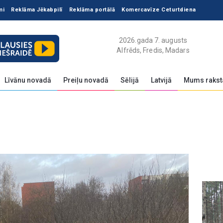
mi
Reklāma Jēkabpilī
Reklāma portālā
Komercavīze Ceturtdiena
2026.gada 7. augusts
Alfrēds, Fredis, Madars
Līvānu novadā
Preiļu novadā
Sēlijā
Latvijā
Mums rakst