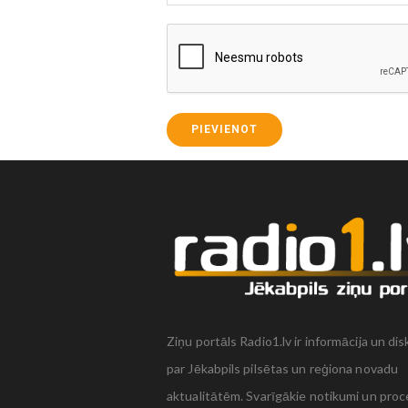
PIEVIENOT
Ziņu portāls Radio1.lv ir informācija un dis
par Jēkabpils pilsētas un reģiona novadu
aktualitātēm. Svarīgākie notikumi un proc