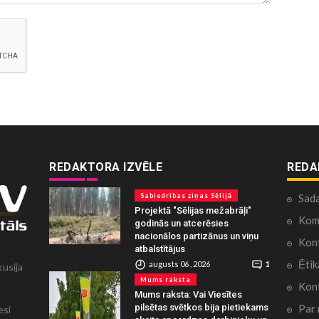
REDAKTORA IZVĒLE
REDA
Sabiedrības ziņas Sēlijā
Sad
Projektā "Sēlijas mežabrāļi"
Kome
godinās un atcerēsies
nacionālos partizānus un viņu
Konf
atbalstītājus
Ētik
augusts 06 , 2026
1
kusija
Mums raksta
Kont
Mums raksta: Vai Viesītes
Par
pilsētas svētkos bija pietiekams
esi