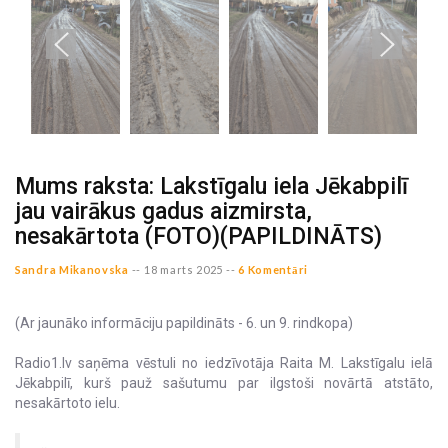
Mums raksta: Lakstīgalu iela Jēkabpilī
jau vairākus gadus aizmirsta,
nesakārtota (FOTO)(PAPILDINĀTS)
Sandra Mikanovska
--
18 marts 2025 --
6 Komentāri
(Ar jaunāko informāciju papildināts - 6. un 9. rindkopa)
Radio1.lv saņēma vēstuli no iedzīvotāja Raita M. Lakstīgalu ielā
Jēkabpilī, kurš pauž sašutumu par ilgstoši novārtā atstāto,
nesakārtoto ielu.