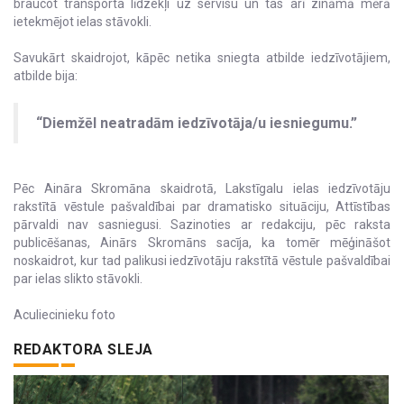
braucot transporta līdzekļi uz servisu un tas arī zināmā mērā
ietekmējot ielas stāvokli.
Savukārt skaidrojot, kāpēc netika sniegta atbilde iedzīvotājiem,
atbilde bija:
“Diemžēl neatradām iedzīvotāja/u iesniegumu.”
Pēc Aināra Skromāna skaidrotā, Lakstīgalu ielas iedzīvotāju
rakstītā vēstule pašvaldībai par dramatisko situāciju, Attīstības
pārvaldi nav sasniegusi. Sazinoties ar redakciju, pēc raksta
publicēšanas, Ainārs Skromāns sacīja, ka tomēr mēģināšot
noskaidrot, kur tad palikusi iedzīvotāju rakstītā vēstule pašvaldībai
par ielas slikto stāvokli.
Aculiecinieku foto
REDAKTORA SLEJA