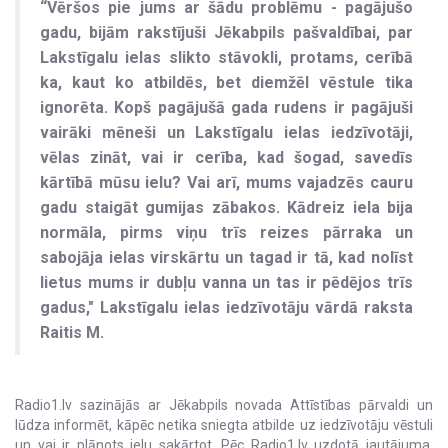
“Vēršos pie jums ar šādu problēmu - pagājušo
gadu, bijām rakstījuši Jēkabpils pašvaldībai, par
Lakstīgalu ielas slikto stāvokli, protams, cerībā
ka, kaut ko atbildēs, bet diemžēl vēstule tika
ignorēta. Kopš pagājušā gada rudens ir pagājuši
vairāki mēneši un Lakstīgalu ielas iedzīvotāji,
vēlas zināt, vai ir cerība, kad šogad, savedīs
kārtībā mūsu ielu? Vai arī, mums vajadzēs cauru
gadu staigāt gumijas zābakos. Kādreiz iela bija
normāla, pirms viņu trīs reizes pārraka un
sabojāja ielas virskārtu un tagad ir tā, kad nolīst
lietus mums ir dubļu vanna un tas ir pēdējos trīs
gadus," Lakstīgalu ielas iedzīvotāju vārdā raksta
Raitis M.
Radio1.lv sazinājās ar Jēkabpils novada Attīstības pārvaldi un
lūdza informēt, kāpēc netika sniegta atbilde uz iedzīvotāju vēstuli
un vai ir plānots ielu sakārtot. Pēc Radio1.lv uzdotā jautājuma,