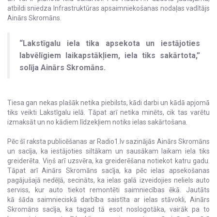
atbildi sniedza Infrastruktūras apsaimniekošanas nodaļas vadītājs
Ainārs Skromāns.
“Lakstīgalu iela tika apsekota un iestājoties
labvēlīgiem laikapstākļiem, iela tiks sakārtota,”
solīja Ainārs Skromāns.
Tiesa gan nekas plašāk netika piebilsts, kādi darbi un kādā apjomā
tiks veikti Lakstīgalu ielā. Tāpat arī netika minēts, cik tas varētu
izmaksāt un no kādiem līdzekļiem notiks ielas sakārtošana.
Pēc šī raksta publicēšanas ar Radio1.lv sazinājās Ainārs Skromāns
un sacīja, ka iestājoties siltākam un sausākam laikam iela tiks
greiderēta. Viņš arī uzsvēra, ka greiderēšana notiekot katru gadu.
Tāpat arī Ainārs Skromāns sacīja, ka pēc ielas apsekošanas
pagājušajā nedēļā, secināts, ka ielas galā izveidojies neliels auto
serviss, kur auto tiekot remontēti saimniecības ēkā. Jautāts
kā šāda saimnieciskā darbība saistīta ar ielas stāvokli, Ainārs
Skromāns sacīja, ka tagad tā esot noslogotāka, vairāk pa to