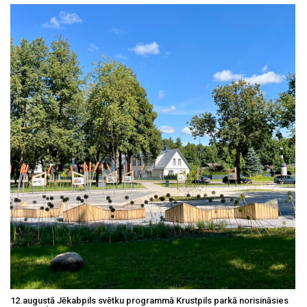
12.augustā Jēkabpils svētku programmā Krustpils parkā norisināsies