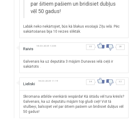
par šitiem pašiem un bridisiet dubļus
vēl 50 gadus!
Labāk neko nekārtojiet, būs kā blakus esošajā Zīļu ielā. Pēc
sakārtošanas bija 10 reizes sliktāk.
18.03.2025 12:06
35
28
Raivis
Galvenais ka uz deputāta 3 mājām Dunavas ielā ceļš ir
sakārtots .
18.03.2025 11:19
34
32
Lieliski
Skromana atbilde vienkārši iespārda! Kā šitādu vēl tura krēsls?
Galvenais, ka uz deputātu mājām top gludi ceļi! Vot tā
stulbeņi, balsojiet vel par šitiem pašiem un bridisiet dubļus vēl
50 gadus!