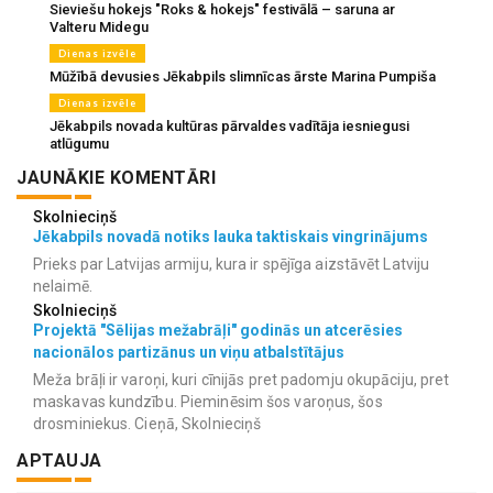
Sieviešu hokejs "Roks & hokejs" festivālā – saruna ar
Valteru Midegu
Dienas izvēle
Mūžībā devusies Jēkabpils slimnīcas ārste Marina Pumpiša
Dienas izvēle
Jēkabpils novada kultūras pārvaldes vadītāja iesniegusi
atlūgumu
JAUNĀKIE KOMENTĀRI
Skolnieciņš
Jēkabpils novadā notiks lauka taktiskais vingrinājums
Prieks par Latvijas armiju, kura ir spējīga aizstāvēt Latviju
nelaimē.
Skolnieciņš
Projektā "Sēlijas mežabrāļi" godinās un atcerēsies
nacionālos partizānus un viņu atbalstītājus
Meža brāļi ir varoņi, kuri cīnijās pret padomju okupāciju, pret
maskavas kundzību. Pieminēsim šos varoņus, šos
drosminiekus. Cieņā, Skolnieciņš
APTAUJA