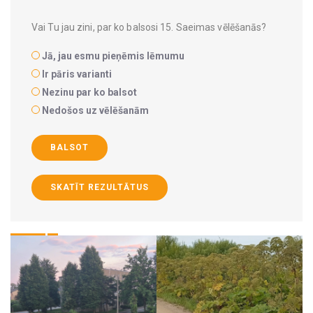
Vai Tu jau zini, par ko balsosi 15. Saeimas vēlēšanās?
Jā, jau esmu pieņēmis lēmumu
Ir pāris varianti
Nezinu par ko balsot
Nedošos uz vēlēšanām
BALSOT
SKATĪT REZULTĀTUS