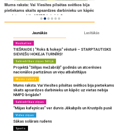
Jaunākās
Lasītākās
Noskaties
TIEŠRAIDE | "Roks & hokejs" vēsturē – STARPTAUTISKS
SIEVIEŠU HOKEJA TURNĪRS!
Sabiedrības ziņas Sēlijā
Projektā "Sēlijas mežabrāļi" godinās un atcerēsies
nacionālos partizānus un viņu atbalstītājus
Mums raksta
Mums raksta: Vai Viesītes pilsētas svētkos bija pietiekams
skaits apsardzes darbinieku un kāpēc uz vietas nebija
NMPD brigāde?
Sabiedrības ziņas
“Mājas kafejnīcas” ver durvis Jēkabpils un Krustpils pusē
Vides ziņas
Sākas solārais rudens
Sports