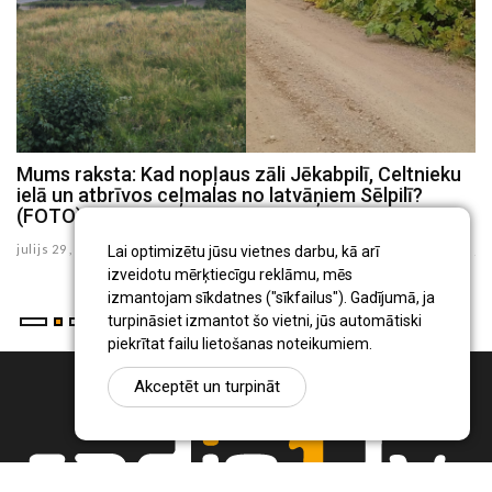
Mums raksta: Kad nopļaus zāli Jēkabpilī, Celtnieku
M
uz
ielā un atbrīvos ceļmalas no latvāņiem Sēlpilī?
s
(FOTO)
p
julijs 29 , 2026
ju
Lai optimizētu jūsu vietnes darbu, kā arī
izveidotu mērķtiecīgu reklāmu, mēs
izmantojam sīkdatnes ("sīkfailus"). Gadījumā, ja
turpināsiet izmantot šo vietni, jūs automātiski
piekrītat failu lietošanas noteikumiem.
Akceptēt un turpināt