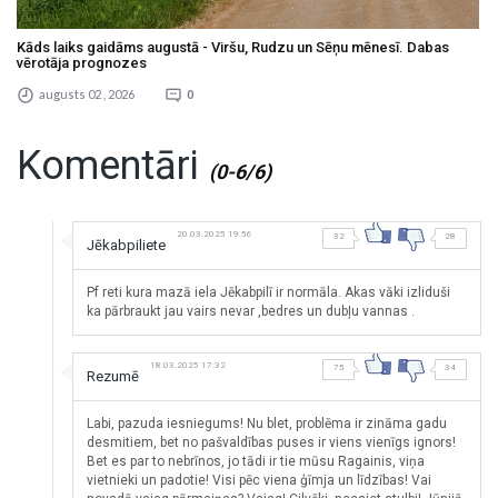
Kāds laiks gaidāms augustā - Viršu, Rudzu un Sēņu mēnesī. Dabas
vērotāja prognozes
augusts 02 , 2026
0
Komentāri
(0-6/6)
20.03.2025 19:56
32
28
Jēkabpiliete
Pf reti kura mazā iela Jēkabpilī ir normāla. Akas vāki izliduši
ka pārbraukt jau vairs nevar ,bedres un dubļu vannas .
18.03.2025 17:32
75
34
Rezumē
Labi, pazuda iesniegums! Nu blet, problēma ir zināma gadu
desmitiem, bet no pašvaldības puses ir viens vienīgs ignors!
Bet es par to nebrīnos, jo tādi ir tie mūsu Ragainis, viņa
vietnieki un padotie! Visi pēc viena ģīmja un līdzības! Vai