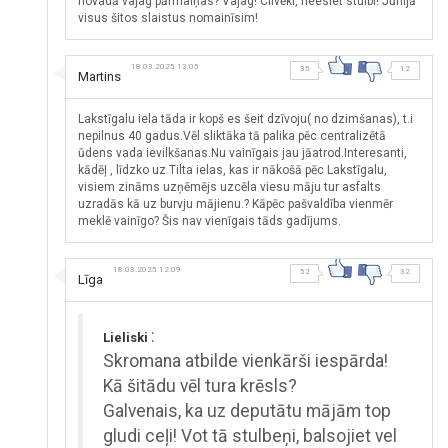
novadā vajag pārmaiņas? Vajag! Cilvēki, neesiet stulbi! Jūnijā
visus šitos slaistus nomainīsim!
18.03.2025 13:05
35
12
Martins
Lakstīgalu iela tāda ir kopš es šeit dzīvoju( no dzimšanas), t.i
nepilnus 40 gadus.Vēl sliktāka tā palika pēc centralizētā
ūdens vada ievilkšanas.Nu vainīgais jau jāatrod.Interesanti,
kādēļ , līdzko uz Tilta ielas, kas ir nākošā pēc Lakstīgalu,
visiem zināms uzņēmējs uzcēla viesu māju tur asfalts
uzradās kā uz burvju mājienu.? Kāpēc pašvaldība vienmēr
meklē vainīgo? Šis nav vienīgais tāds gadījums.
18.03.2025 12:09
52
32
Līga
:
Lieliski
Skromana atbilde vienkārši iespārda!
Kā šitādu vēl tura krēsls?
Galvenais, ka uz deputātu mājām top
gludi ceļi! Vot tā stulbeņi, balsojiet vel