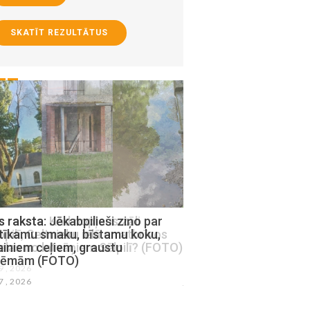
SKATĪT REZULTĀTUS
raksta: Jēkabpilieši ziņo par
Mums raksta: Jēkabpil
tīkamu smaku, bīstamu koku,
Viestura ielā daudzst
ainiem ceļiem, graustu
pagalmos bojātas rota
lēmām (FOTO)
iekārtas (FOTO)
27 , 2026
julijs 23 , 2026