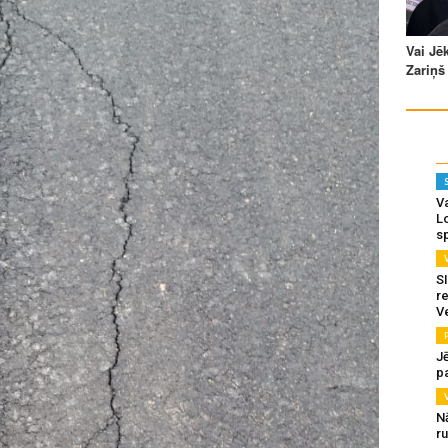
Va
L
s
SI
re
V
J
pa
N
r