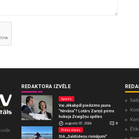
REDAKTORA IZVĒLE
REDA
Sports
Sad
Vai Jēkabpilī piedzims jauna
Kome
"Nirvāna"? Lotārs Zariņš pirms
hokeja Zvaigžņu spēles
Konf
augusts 07 , 2026
0
Ētik
kusija
Vides ziņas
SIA „Saldūdeņu risinājumi”
Kont