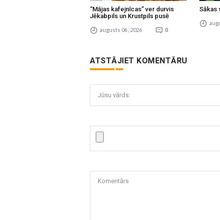
“Mājas kafejnīcas” ver durvis
Sākas 
Jēkabpils un Krustpils pusē
augu
augusts 06 , 2026
0
ATSTĀJIET KOMENTĀRU
Jūsu vārds:
Komentārs