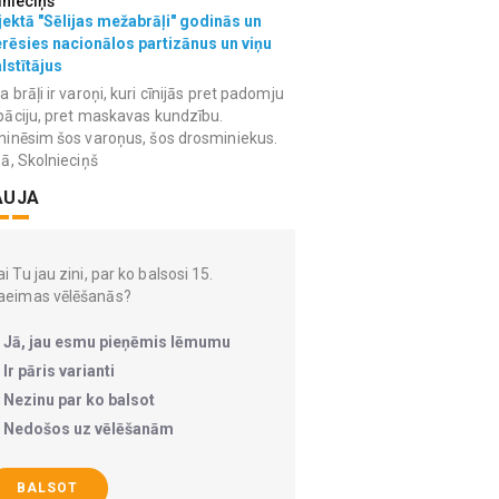
lnieciņš
ektā "Sēlijas mežabrāļi" godinās un
erēsies nacionālos partizānus un viņu
lstītājus
 brāļi ir varoņi, kuri cīnijās pret padomju
āciju, pret maskavas kundzību.
inēsim šos varoņus, šos drosminiekus.
ā, Skolnieciņš
AUJA
i Tu jau zini, par ko balsosi 15.
aeimas vēlēšanās?
Jā, jau esmu pieņēmis lēmumu
Ir pāris varianti
Nezinu par ko balsot
Nedošos uz vēlēšanām
BALSOT