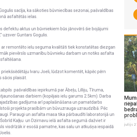
ogulis sacīja, ka sākoties būvniecības sezonai, pašvaldības
nā asfaltētās ielas.
mēs defektu aktus un būvniekiem būs jānovērš šie bojājumi
v,” uzsver Guntars Gogulis.
 ar remontēto ielu seguma kvalitāti tiek konstatētas diezgan
turpmāk pievērsīs uzmanību būvnieku darbam un notiks asfalta
asfaltēšana.
 priekšsēdētāju Ivaru Joeli, lūdzot komentēt, kāpēc pērn
 sācis plaisāt.
pils pašvaldības iepirkumā par Ābeļu, Lilliju, Tīruma,
atjaunošanas darbiem (kopējais ielu garums 2.5km). Darba
Mums raksta: Kad nopļaus zāli
Mums 
vajadzības gadījuma arī paplašināšana un pamatdarbs
Jēkabpilī, Celtnieku ielā un atbrīvos
nepa
lstoši projekta prasībām un būvuzrauga uzraudzībā. Pēc
ceļmalas no latvāņiem Sēlpilī? (FOTO)
bedr
araugi. Paraugi un asfalta masa tika pārbaudīti laboratorijā un
prob
julijs 29 , 2026
. Šobrīd Kaļķu un Dzirnavu ielā asfalta segumā dažviet ir
julijs 
ls visdrīzāk ir esošā pamatne, kas salu un atkušņa iespaidā
Joelis.