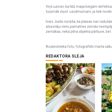
Viņš uzsver, ka līdz maija beigām defektus 
turpmāk ziņot uzņēmumam, ja tiek novērot
Ivars Joelis norāda, ka plaisas nav radušā
atsevišķu vietu pamatnes zemās nestspējas
zemākas, nekā pilna objekta pārbuve, bet i
Aculiecinieka foto, fotografēts marta sā
REDAKTORA SLEJA