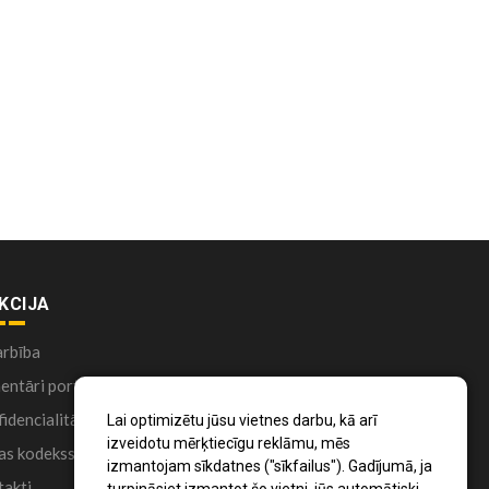
KCIJA
arbība
ntāri portālā
idencialitātes politika
Lai optimizētu jūsu vietnes darbu, kā arī
izveidotu mērķtiecīgu reklāmu, mēs
as kodekss
izmantojam sīkdatnes ("sīkfailus"). Gadījumā, ja
akti