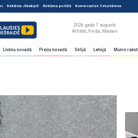
mi
Reklāma Jēkabpilī
Reklāma portālā
Komercavīze Ceturtdiena
2026.gada 7. augusts
Alfrēds, Fredis, Madars
Līvānu novadā
Preiļu novadā
Sēlijā
Latvijā
Mums rakst