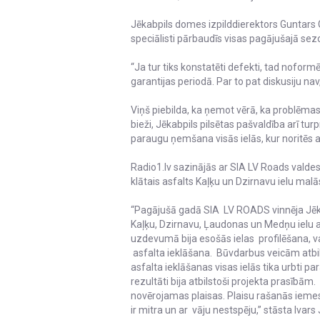
Jēkabpils domes izpilddierektors Guntars G
speciālisti pārbaudīs visas pagājušajā sezo
“Ja tur tiks konstatēti defekti, tad nofor
garantijas periodā. Par to pat diskusiju na
Viņš piebilda, ka ņemot vērā, ka problēmas
bieži, Jēkabpils pilsētas pašvaldība arī 
paraugu ņemšana visās ielās, kur noritēs 
Radio1.lv sazinājās ar SIA LV Roads valdes
klātais asfalts Kaļķu un Dzirnavu ielu malās
“Pagājušā gadā SIA LV ROADS vinnēja Jēkab
Kaļķu, Dzirnavu, Ļaudonas un Medņu ielu 
uzdevumā bija esošās ielas profilēšana, 
asfalta ieklāšana. Būvdarbus veicām atbi
asfalta ieklāšanas visas ielās tika urbti p
rezultāti bija atbilstoši projekta prasībām
novērojamas plaisas. Plaisu rašanās iemes
ir mitra un ar vāju nestspēju,” stāsta Ivars 