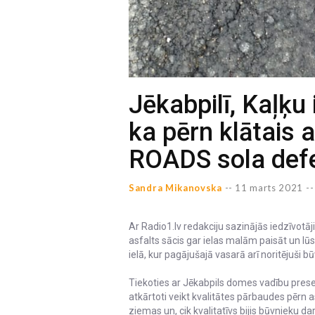
Jēkabpilī, Kaļķu 
ka pērn klātais a
ROADS sola defe
Sandra Mikanovska
--
11 marts 2021 --
Ar Radio1.lv redakciju sazinājās iedzīvotāji
asfalts sācis gar ielas malām paisāt un lūst.
ielā, kur pagājušajā vasarā arī noritējuši
Tiekoties ar Jēkabpils domes vadību preses
atkārtoti veikt kvalitātes pārbaudes pērn as
ziemas un, cik kvalitatīvs bijis būvnieku da