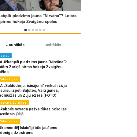
Jaunākās
Lasītākās
Sports
i Jēkabpilī piedzims jauna "Nirvāna"?
otārs Zariņš pirms hokeja Zvaigžņu
pēles
Vides ziņas
A „Saldūdeņu risinājumi” veikuši zivju
sursu izpēti Baļotes, Vārzgūnes,
ecmuižas un Zuju ezerā (FOTO)
Pašvaldību ziņas
ēkabpils novada pašvaldības policijas
veiktais jūlijā
Vides ziņas
ākamnedēļ īslaicīgi būs jaušams
udenīgs dzestrums