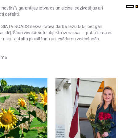
novērsīs garantijas ietvaros un aicina iedzīvotājus arī
i defekti.
s SIA LV ROADS nekvalitātīva darba rezultātā, bet gan
 dēļ. Šādu vienkāršotu objektu izmaksas ir pat trīs reizes
r riski - asfalta plaisāšana un iesēdumu veidošanās.
kumā