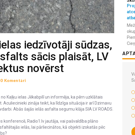
Sko
Proj
atc
atba
Meža
okup
Piem
ielas iedzīvotāji sūdzas,
Cieņ
sfalts sācis plaisāt, LV
APT
ktus novērst
Va
S
0 Komentāri
 no Kaļķu ielas Jēkabpilī un informēja, ka pērn uzklātais
 Aculiecinieki zināja teikt, ka līdzīga situācija ir arī Dzirnavu
 būvdarbi. Abās šajās ielās asfalta segumu klāja SIA LV ROADS.
 konferencē, Radio1.lv jautāja, vai pašvaldība plāno
faltētajās ielās, lai pārliecinātos, kā objekti izskatās pēc
rbs?