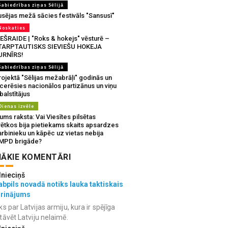
Sabiedrības ziņas Sēlijā
usējas mežā sācies festivāls "Sansusī"
Noskaties
IEŠRAIDE | "Roks & hokejs" vēsturē –
TARPTAUTISKS SIEVIEŠU HOKEJA
URNĪRS!
Sabiedrības ziņas Sēlijā
ojektā "Sēlijas mežabrāļi" godinās un
tcerēsies nacionālos partizānus un viņu
balstītājus
Dienas izvēle
ms raksta: Vai Viesītes pilsētas
vētkos bija pietiekams skaits apsardzes
rbinieku un kāpēc uz vietas nebija
MPD brigāde?
ĀKIE KOMENTĀRI
lnieciņš
bpils novadā notiks lauka taktiskais
grinājums
ks par Latvijas armiju, kura ir spējīga
tāvēt Latviju nelaimē.