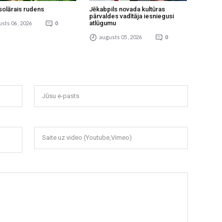
solārais rudens
Jēkabpils novada kultūras
pārvaldes vadītāja iesniegusi
atlūgumu
sts 06 , 2026
0
augusts 05 , 2026
0
Jūsu e-pasts
Saite uz video (Youtube,Vimeo)