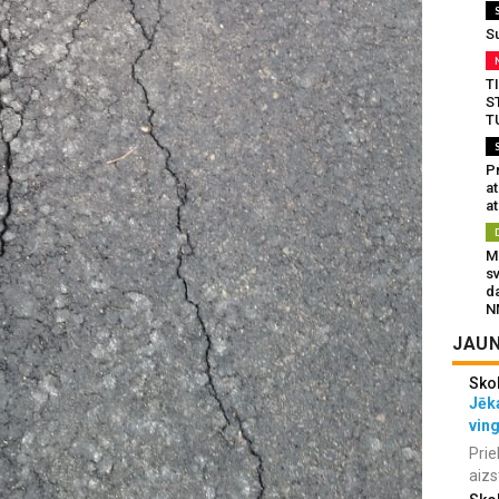
S
T
S
T
Pr
a
at
Mu
s
da
N
JAUN
Sko
Jēka
vin
Prie
aizs