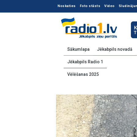
Noskaties
Foto stāsts
Video
Sludināju
Sākumlapa
Jēkabpils novadā
Jēkabpils Radio 1
Vēlēšanas 2025