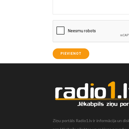
PIEVIENOT
Ziņu portāls Radio1.lv ir informācija un dis