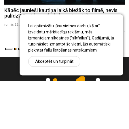
Kāpēc jaunieši kautiņa laikā biežāk to filmē, nevis
S
palīdz? Skaidro psiholoģe un jaunieši
i
A
junijs 11 , 2026
Lai optimizētu jūsu vietnes darbu, kā arī
ju
izveidotu mērķtiecīgu reklāmu, mēs
izmantojam sīkdatnes ("sīkfailus"). Gadījumā, ja
turpināsiet izmantot šo vietni, jūs automātiski
piekrītat failu lietošanas noteikumiem.
Akceptēt un turpināt
Ziņu portāls Radio1.lv ir informācija un diskusija par Jēkabpils