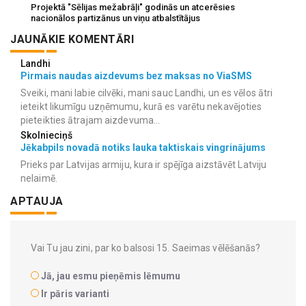
Projektā "Sēlijas mežabrāļi" godinās un atcerēsies
nacionālos partizānus un viņu atbalstītājus
JAUNĀKIE KOMENTĀRI
Landhi
Pirmais naudas aizdevums bez maksas no ViaSMS
Sveiki, mani labie cilvēki, mani sauc Landhi, un es vēlos ātri
ieteikt likumīgu uzņēmumu, kurā es varētu nekavējoties
pieteikties ātrajam aizdevuma...
Skolnieciņš
Jēkabpils novadā notiks lauka taktiskais vingrinājums
Prieks par Latvijas armiju, kura ir spējīga aizstāvēt Latviju
nelaimē.
APTAUJA
Vai Tu jau zini, par ko balsosi 15. Saeimas vēlēšanās?
Jā, jau esmu pieņēmis lēmumu
Ir pāris varianti