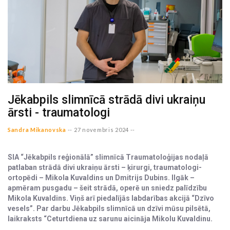
Jēkabpils slimnīcā strādā divi ukraiņu
ārsti - traumatologi
Sandra Mikanovska
--
27 novembris 2024 --
SIA “Jēkabpils reģionālā” slimnīcā Traumatoloģijas nodaļā
patlaban strādā divi ukraiņu ārsti – ķirurgi, traumatologi-
ortopēdi – Mikola Kuvaldins un Dmitrijs Dubins. Ilgāk –
apmēram pusgadu – šeit strādā, operē un sniedz palīdzību
Mikola Kuvaldins. Viņš arī piedalījās labdarības akcijā “Dzīvo
vesels”. Par darbu Jēkabpils slimnīcā un dzīvi mūsu pilsētā,
laikraksts “Ceturtdiena uz sarunu aicināja Mikolu Kuvaldinu.