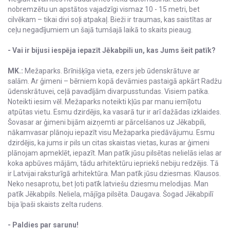
nobremzētu un apstātos vajadzīgi vismaz 10 - 15 metri, bet
cilvēkam – tikai divi soļi atpakaļ. Bieži ir traumas, kas saistītas ar
ceļu negadījumiem un šajā tumšajā laikā to skaits pieaug.
- Vai ir bijusi iespēja iepazīt Jēkabpili un, kas Jums šeit patīk?
MK.:
Mežaparks. Brīnišķīga vieta, ezers jeb ūdenskrātuve ar
salām. Ar ģimeni – bērniem kopā devāmies pastaigā apkārt Radžu
ūdenskrātuvei, ceļā pavadījām divarpusstundas. Visiem patika.
Noteikti iesim vēl. Mežaparks noteikti kļūs par manu iemīļotu
atpūtas vietu. Esmu dzirdējis, ka vasarā tur ir arī dažādas izklaides.
Šovasar ar ģimeni bijām aizņemti ar pārcelšanos uz Jēkabpili,
nākamvasar plānoju iepazīt visu Mežaparka piedāvājumu. Esmu
dzirdējis, ka jums ir pils un citas skaistas vietas, kuras ar ģimeni
plānojam apmeklēt, iepazīt. Man patīk jūsu pilsētas nelielās ielas ar
koka apbūves mājām, tādu arhitektūru iepriekš nebiju redzējis. Tā
ir Latvijai raksturīgā arhitektūra. Man patīk jūsu dziesmas. Klausos.
Neko nesaprotu, bet ļoti patīk latviešu dziesmu melodijas. Man
patīk Jēkabpils. Neliela, mājīga pilsēta. Daugava. Šogad Jēkabpilī
bija īpaši skaists zelta rudens.
- Paldies par sarunu!