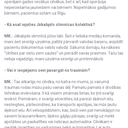
operējam gados vecākus cilvēkus, bet ir arī, kad operācija
nepieciešama jauniešiem vai bērniem. Nopietnākos gadījumos
bērniem, pacientus sūtam uz Rīgu.
- Kā esat iejuties Jēkabpils slimnīcas kolektīvā?
MK.:
Jēkabpils slimnīcā jūtos labi. Šeit ir lieliska mediķu komanda,
mani šeit sirsnīgi uzņēma, palīdz pārvarēt valodas barjeru, aizpildīt
pacientu dokumentus valsts valodā. Sākumā domāju, ka nāksies
“cīnīties par vietu zem saules” un pierādīt savas prasmes. Taču tas
nebija vajadzīgs, mani uzņēma sirsnīgi un pretimnākoši.
- Vai ir iespējams sevi pasargāt no traumām?
MK.:
Tas atkarīgs no cilvēka, no katra no mums, jo vairumā
traumas rodas mūsu pašu vainas dēļ. Pamatu pamats ir drošības
tehnikas ievērošana. It kā visiem zināmas lietas, ko ļoti svarīgi
ievērot. Piemēram, ir svarīgi atcerēties, kā pareizi šķērsot ielu,
nesteigties, pārliecināties, ka transports apstājas, lai mūs ļautu
šķērsot ielu. Arī velosipēdistiem, kas, bieži vien pat nenokāpjot no
saviem braucamrīkiem, šķērso gājēju pārejas, svarīgi uz mirkli
apstāties un paskatīties vai nebrauc automašīna. Cilvēkam ir
vieglāk izvairīties no sadursmes nekā automašīnai. Lai auto