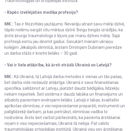
Traumotoloģijas un ortopēdijas institūtā.
- Kāpēc izvēlējāties mediķa profesiju?
MK.:
Tas ir filozofisks jautājums. Nevarēju atrast savu mērķi dzīvē,
tāpēc nolēmu sargāt citu mērķus dzīvē. Beigu beigās izrādījās, ka
ārsts ķirurgs traumatologs ir kļuvis par manu dzīves mērķi. Šajā
profesijā esmu jau desmit gadus. Savukārt manam ukraiņu
kolēģim Jēkabpils slimnīcā, ārstam Dmitrijam Dubinam pieredze
un darba stāžs ir krietni lielāks – 30 gadi.
- Vai ir liela atšķirība, kā ārsti strādā Ukrainā un Latvijā?
MK.:
Kā Ukrainā, tā Latvijā darba metodes ir vienas un tās pašas,
bet darba vide nedaudz atšķirīga. Ukrainā ir sava finansēšanas
specifika, salīdzinot ar Latviju, jāatzīst daudz bēdīgāka, līdzekļu
nekam nepietiek. Šeit sistēma ir daudz labāka un finansējums un
atbalsts pacientam ievērojami lielāks. Latvijā ir labas, kvalitatīvi
aprīkotas slimnīcas, ir visi nepieciešamie preparāti, instrumenti un
palīglīdzekļi darbam, ja kas pietrūkst, slimnīcas vadība to
nodrošina. Ārsts šeit varbūt pārliecināts, ka pacienta ārstēšanai
viņam ir viss nepieciešamais, Ukrainā tā nebija. Pat valsts
traumatoloģijas ortopēdijas institūtā. Ukrainā visu sev ārstēšanai