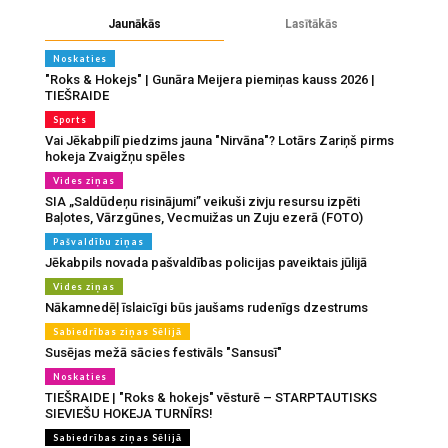
Jaunākās
Lasītākās
Noskaties
"Roks & Hokejs" | Gunāra Meijera piemiņas kauss 2026 |
TIEŠRAIDE
Sports
Vai Jēkabpilī piedzims jauna "Nirvāna"? Lotārs Zariņš pirms
hokeja Zvaigžņu spēles
Vides ziņas
SIA „Saldūdeņu risinājumi” veikuši zivju resursu izpēti
Baļotes, Vārzgūnes, Vecmuižas un Zuju ezerā (FOTO)
Pašvaldību ziņas
Jēkabpils novada pašvaldības policijas paveiktais jūlijā
Vides ziņas
Nākamnedēļ īslaicīgi būs jaušams rudenīgs dzestrums
Sabiedrības ziņas Sēlijā
Susējas mežā sācies festivāls "Sansusī"
Noskaties
TIEŠRAIDE | "Roks & hokejs" vēsturē – STARPTAUTISKS
SIEVIEŠU HOKEJA TURNĪRS!
Sabiedrības ziņas Sēlijā