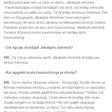
pilnībā pārbraukt šeit uz dzīvi un darbu. Jēkabpils slimnīcā
Traumatoloģijas nodaļā strādājām trīs ārsti, tad kolēģi viens pēc
otra saslima un paliku es viens. Tā strādāju divarpus mēnešus. Pēc
tam no Daugavpils Jēkabpils slimnīcas traumatologiem
pievienojās vēl viens ārsts, ukrainis no Mariupoles Dmitrijs Dubins.
Patlaban esam divi ukraiņu ārsti traumatologi Jēkabpils slimnīcā.
Cerams drīzumā mums pievienosies arī vietējie ārsti
traumatologi.
- Cik ilgi jau strādājat Jēkabpils slimnīcā?
MK.:
Uz Latviju atbraucu aprīlī, Jēkabpils slimnīcā strādāju jau
sešus mēnešus.
- Kur apguvāt ārsta traumotologa profesiju?
MK.:
Esmu dzimis Ukrainas vidienē – Krivojrogā. Studēt devos uz
Krimas medicīnas institūtu, protams, arī kāpt kalnos un atpūsties
pie jūras. Studiju pēdējā gadā Krimu okupēja Krievija. Pēdējos trīs
mēnešus mācījos okupācijā. Tā kā sieva vēl studēja, līdz viņas
studiju beigām es strādāju Krimā. Pēc tam palikt okupācijā
nevēlējāmies un devāmies uz Kijivu. Tur sāku darbu Kijivas