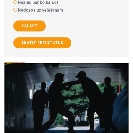
Nezinu par ko balsot
Nedošos uz vēlēšanām
BALSOT
SKATĪT REZULTĀTUS