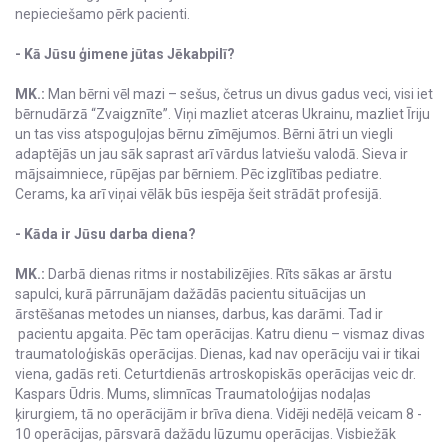
nepieciešamo pērk pacienti.
- Kā Jūsu ģimene jūtas Jēkabpilī?
MK.:
Man bērni vēl mazi – sešus, četrus un divus gadus veci, visi iet
bērnudārzā “Zvaigznīte”. Viņi mazliet atceras Ukrainu, mazliet Īriju
un tas viss atspoguļojas bērnu zīmējumos. Bērni ātri un viegli
adaptējās un jau sāk saprast arī vārdus latviešu valodā. Sieva ir
mājsaimniece, rūpējas par bērniem. Pēc izglītības pediatre.
Cerams, ka arī viņai vēlāk būs iespēja šeit strādāt profesijā.
- Kāda ir Jūsu darba diena?
MK.:
Darbā dienas ritms ir nostabilizējies. Rīts sākas ar ārstu
sapulci, kurā pārrunājam dažādās pacientu situācijas un
ārstēšanas metodes un nianses, darbus, kas darāmi. Tad ir
pacientu apgaita. Pēc tam operācijas. Katru dienu – vismaz divas
traumatoloģiskās operācijas. Dienas, kad nav operāciju vai ir tikai
viena, gadās reti. Ceturtdienās artroskopiskās operācijas veic dr.
Kaspars Ūdris. Mums, slimnīcas Traumatoloģijas nodaļas
ķirurgiem, tā no operācijām ir brīva diena. Vidēji nedēļā veicam 8 -
10 operācijas, pārsvarā dažādu lūzumu operācijas. Visbiežāk