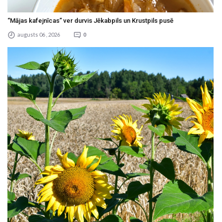
“Mājas kafejnīcas” ver durvis Jēkabpils un Krustpils pusē
augusts 06 , 2026
0