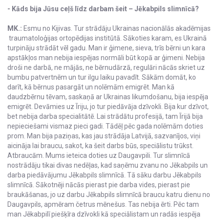
- Kāds bija Jūsu ceļš līdz darbam šeit – Jēkabpils slimnīcā?
MK.:
Esmu no Kijivas. Tur strādāju Ukrainas nacionālās akadēmijas
traumatoloģijas ortopēdijas institūtā. Sākoties karam, es Ukrainā
turpināju strādāt vēl gadu. Man ir ģimene, sieva, trīs bērni un kara
apstākļos man nebija iespējas normāli būt kopā ar ģimeni. Nebija
droši ne darbā, ne mājās, ne bērnudārzā, regulāri nācās skriet uz
bumbu patvertnēm un tur ilgu laiku pavadīt. Sākām domāt, ko
darīt, kā bērnus pasargāt un nolēmām emigrēt. Man kā
daudzbērnu tēvam, saskaņā ar Ukrainas likumdošanu, bija iespēja
emigrēt. Devāmies uz Īriju, jo tur piedāvāja dzīvokli. Bija kur dzīvot,
bet nebija darba specialitātē. Lai strādātu profesijā, tam Īrijā bija
nepieciešami vismaz pieci gadi. Tādēļ pēc gada nolēmām doties
prom. Man bija paziņas, kas jau strādāja Latvijā, sazvanījos, viņi
aicināja lai braucu, sakot, ka šeit darbs būs, speciālistu trūkst.
Atbraucām. Mums ieteica doties uz Daugavpili. Tur slimnīcā
nostrādāju tikai divas nedēļas, kad saņēmu zvanu no Jēkabpils un
darba piedāvājumu Jēkabpils slimnīcā. Tā sāku darbu Jēkabpils
slimnīcā. Sākotnēji nācās pierast pie darba vides, pierast pie
braukāšanas, jo uz darbu Jēkabpils slimnīcā braucu katru dienu no
Daugavpils, apmēram četrus mēnešus. Tas nebija ērti. Pēc tam
man Jēkabpilī piešķīra dzīvokli kā speciālistam un radās iespēja