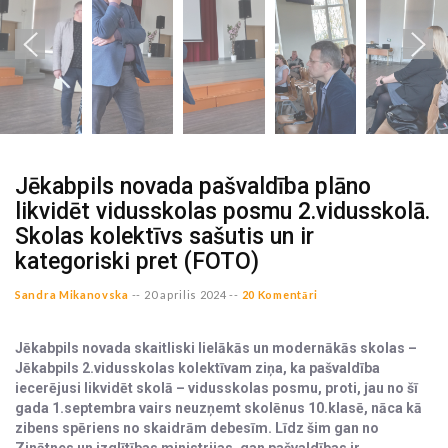
Jēkabpils novada pašvaldība plāno
likvidēt vidusskolas posmu 2.vidusskolā.
Skolas kolektīvs sašutis un ir
kategoriski pret (FOTO)
Sandra Mikanovska
--
20 aprilis 2024 --
20 Komentāri
Jēkabpils novada skaitliski lielākās un modernākās skolas –
Jēkabpils 2.vidusskolas kolektīvam ziņa, ka pašvaldība
iecerējusi likvidēt skolā – vidusskolas posmu, proti, jau no šī
gada 1.septembra vairs neuzņemt skolēnus 10.klasē, nāca kā
zibens spēriens no skaidrām debesīm. Līdz šim gan no