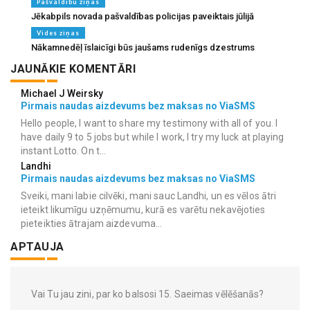
Pašvaldību ziņas
Jēkabpils novada pašvaldības policijas paveiktais jūlijā
Vides ziņas
Nākamnedēļ īslaicīgi būs jaušams rudenīgs dzestrums
JAUNĀKIE KOMENTĀRI
Michael J Weirsky
Pirmais naudas aizdevums bez maksas no ViaSMS
Hello people, I want to share my testimony with all of you. I
have daily 9 to 5 jobs but while I work, I try my luck at playing
instant Lotto. On t...
Landhi
Pirmais naudas aizdevums bez maksas no ViaSMS
Sveiki, mani labie cilvēki, mani sauc Landhi, un es vēlos ātri
ieteikt likumīgu uzņēmumu, kurā es varētu nekavējoties
pieteikties ātrajam aizdevuma...
APTAUJA
Vai Tu jau zini, par ko balsosi 15. Saeimas vēlēšanās?