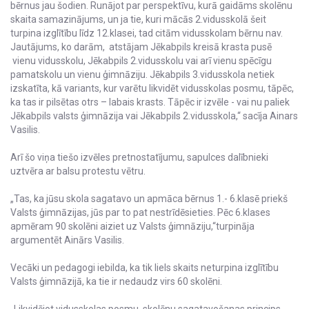
bērnus jau šodien. Runājot par perspektīvu, kurā gaidāms skolēnu
skaita samazinājums, un ja tie, kuri mācās 2.vidusskolā šeit
turpina izglītību līdz 12.klasei, tad citām vidusskolam bērnu nav.
Jautājums, ko darām, atstājam Jēkabpils kreisā krasta pusē
vienu vidusskolu, Jēkabpils 2.vidusskolu vai arī vienu spēcīgu
pamatskolu un vienu ģimnāziju. Jēkabpils 3.vidusskola netiek
izskatīta, kā variants, kur varētu likvidēt vidusskolas posmu, tāpēc,
ka tas ir pilsētas otrs – labais krasts. Tāpēc ir izvēle - vai nu paliek
Jēkabpils valsts ģimnāzija vai Jēkabpils 2.vidusskola,“ sacīja Ainars
Vasilis.
Arī šo viņa tiešo izvēles pretnostatījumu, sapulces dalībnieki
uztvēra ar balsu protestu vētru.
„Tas, ka jūsu skola sagatavo un apmāca bērnus 1.- 6.klasē priekš
Valsts ģimnāzijas, jūs par to pat nestrīdēsieties. Pēc 6.klases
apmēram 90 skolēni aiziet uz Valsts ģimnāziju,“turpināja
argumentēt Ainārs Vasilis.
Vecāki un pedagogi iebilda, ka tik liels skaits neturpina izglītību
Valsts ģimnāzijā, ka tie ir nedaudz virs 60 skolēni.