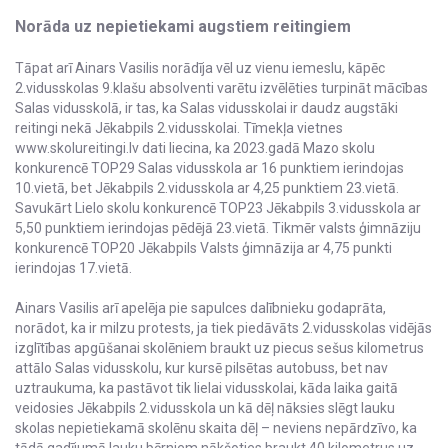
Norāda uz nepietiekami augstiem reitingiem
Tāpat arī Ainars Vasilis norādīja vēl uz vienu iemeslu, kāpēc
2.vidusskolas 9.klašu absolventi varētu izvēlēties turpināt mācības
Salas vidusskolā, ir tas, ka Salas vidusskolai ir daudz augstāki
reitingi nekā Jēkabpils 2.vidusskolai. Tīmekļa vietnes
www.skolureitingi.lv dati liecina, ka 2023.gadā Mazo skolu
konkurencē TOP29 Salas vidusskola ar 16 punktiem ierindojas
10.vietā, bet Jēkabpils 2.vidusskola ar 4,25 punktiem 23.vietā.
Savukārt Lielo skolu konkurencē TOP23 Jēkabpils 3.vidusskola ar
5,50 punktiem ierindojas pēdējā 23.vietā. Tikmēr valsts ģimnāziju
konkurencē TOP20 Jēkabpils Valsts ģimnāzija ar 4,75 punkti
ierindojas 17.vietā.
Ainars Vasilis arī apelēja pie sapulces dalībnieku godaprāta,
norādot, ka ir milzu protests, ja tiek piedāvāts 2.vidusskolas vidējās
izglītības apgūšanai skolēniem braukt uz piecus sešus kilometrus
attālo Salas vidusskolu, kur kursē pilsētas autobuss, bet nav
uztraukuma, ka pastāvot tik lielai vidusskolai, kāda laika gaitā
veidosies Jēkabpils 2.vidusskola un kā dēļ nāksies slēgt lauku
skolas nepietiekamā skolēnu skaita dēļ – neviens nepārdzīvo, ka