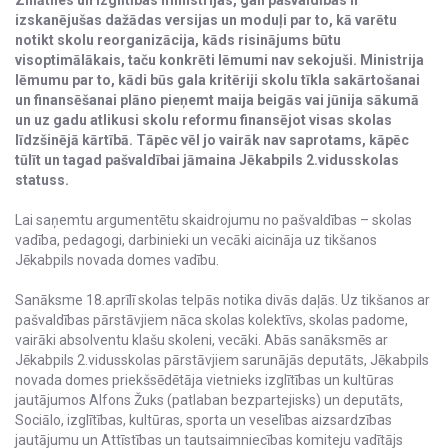
Zinātnes un izglītības ministrijas, gan pašvaldības ir
izskanējušas dažādas versijas un moduļi par to, kā varētu
notikt skolu reorganizācija, kāds risinājums būtu
visoptimālākais, taču konkrēti lēmumi nav sekojuši. Ministrija
lēmumu par to, kādi būs gala kritēriji skolu tīkla sakārtošanai
un finansēšanai plāno pieņemt maija beigās vai jūnija sākumā
un uz gadu atlikusi skolu reformu finansējot visas skolas
līdzšinējā kārtībā. Tāpēc vēl jo vairāk nav saprotams, kāpēc
tūlīt un tagad pašvaldībai jāmaina Jēkabpils 2.vidusskolas
statuss.
Lai saņemtu argumentētu skaidrojumu no pašvaldības – skolas
vadība, pedagogi, darbinieki un vecāki aicināja uz tikšanos
Jēkabpils novada domes vadību.
Sanāksme 18.aprīlī skolas telpās notika divās daļās. Uz tikšanos ar
pašvaldības pārstāvjiem nāca skolas kolektīvs, skolas padome,
vairāki absolventu klašu skoleni, vecāki. Abās sanāksmēs ar
Jēkabpils 2.vidusskolas pārstāvjiem sarunājās deputāts, Jēkabpils
novada domes priekšsēdētāja vietnieks izglītības un kultūras
jautājumos Alfons Žuks (patlaban bezpartejisks) un deputāts,
Sociālo, izglītības, kultūras, sporta un veselības aizsardzības
jautājumu un Attīstības un tautsaimniecības komiteju vadītājs