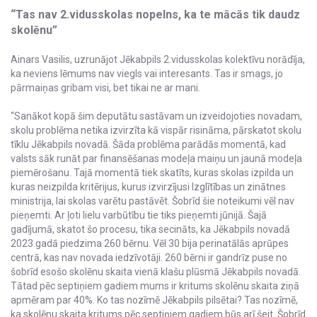
“Tas nav 2.vidusskolas nopelns, ka te mācās tik daudz
skolēnu”
Ainars Vasilis, uzrunājot Jēkabpils 2.vidusskolas kolektīvu norādīja,
ka neviens lēmums nav viegls vai interesants. Tas ir smags, jo
pārmaiņas gribam visi, bet tikai ne ar mani.
“Sanākot kopā šim deputātu sastāvam un izveidojoties novadam,
skolu problēma netika izvirzīta kā vispār risināma, pārskatot skolu
tīklu Jēkabpils novadā. Šāda problēma parādās momentā, kad
valsts sāk runāt par finansēšanas modeļa maiņu un jaunā modeļa
piemērošanu. Tajā momentā tiek skatīts, kuras skolas izpilda un
kuras neizpilda kritērijus, kurus izvirzījusi Izglītības un zinātnes
ministrija, lai skolas varētu pastāvēt. Šobrīd šie noteikumi vēl nav
pieņemti. Ar ļoti lielu varbūtību tie tiks pieņemti jūnijā. Šajā
gadījumā, skatot šo procesu, tika secināts, ka Jēkabpils novadā
2023.gadā piedzima 260 bērnu. Vēl 30 bija perinatālās aprūpes
centrā, kas nav novada iedzīvotāji. 260 bērni ir gandrīz puse no
šobrīd esošo skolēnu skaita vienā klašu plūsmā Jēkabpils novadā.
Tātad pēc septiņiem gadiem mums ir kritums skolēnu skaita ziņā
apmēram par 40%. Ko tas nozīmē Jēkabpils pilsētai? Tas nozīmē,
ka skolēnu skaita kritums pēc septiņiem gadiem būs arī šeit. Šobrīd