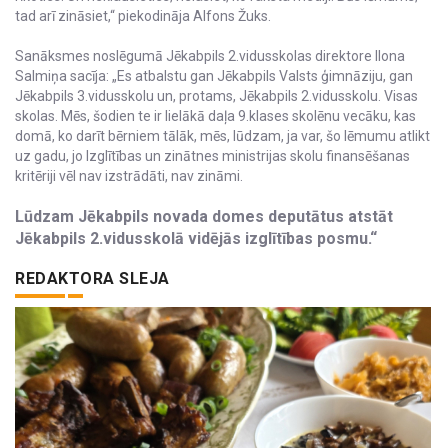
tad arī zināsiet,“ piekodināja Alfons Žuks.
Sanāksmes noslēgumā Jēkabpils 2.vidusskolas direktore Ilona
Salmiņa sacīja: „Es atbalstu gan Jēkabpils Valsts ģimnāziju, gan
Jēkabpils 3.vidusskolu un, protams, Jēkabpils 2.vidusskolu. Visas
skolas. Mēs, šodien te ir lielākā daļa 9.klases skolēnu vecāku, kas
domā, ko darīt bērniem tālāk, mēs, lūdzam, ja var, šo lēmumu atlikt
uz gadu, jo Izglītības un zinātnes ministrijas skolu finansēšanas
kritēriji vēl nav izstrādāti, nav zināmi.
Lūdzam Jēkabpils novada domes deputātus atstāt
Jēkabpils 2.vidusskolā vidējās izglītības posmu.“
REDAKTORA SLEJA