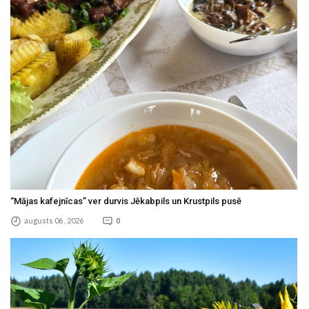
“Mājas kafejnīcas” ver durvis Jēkabpils un Krustpils pusē
augusts 06 , 2026
0