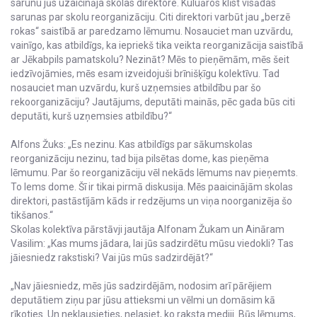
sarunu jūs uzaicināja skolas direktore. Kuluāros klīst visādas
sarunas par skolu reorganizāciju. Citi direktori varbūt jau „berzē
rokas“ saistībā ar paredzamo lēmumu. Nosauciet man uzvārdu,
vainīgo, kas atbildīgs, ka iepriekš tika veikta reorganizācija saistībā
ar Jēkabpils pamatskolu? Nezināt? Mēs to pieņēmām, mēs šeit
iedzīvojāmies, mēs esam izveidojuši brīnišķīgu kolektīvu. Tad
nosauciet man uzvārdu, kurš uzņemsies atbildību par šo
rekoorganizāciju? Jautājums, deputāti mainās, pēc gada būs citi
deputāti, kurš uzņemsies atbildību?“
Alfons Žuks: „Es nezinu. Kas atbildīgs par sākumskolas
reorganizāciju nezinu, tad bija pilsētas dome, kas pieņēma
lēmumu. Par šo reorganizāciju vēl nekāds lēmums nav pieņemts.
To lems dome. Šī ir tikai pirmā diskusija. Mēs paaicinājām skolas
direktori, pastāstījām kāds ir redzējums un viņa noorganizēja šo
tikšanos.“
Skolas kolektīva pārstāvji jautāja Alfonam Žukam un Aināram
Vasilim: „Kas mums jādara, lai jūs sadzirdētu mūsu viedokli? Tas
jāiesniedz rakstiski? Vai jūs mūs sadzirdējāt?“
„Nav jāiesniedz, mēs jūs sadzirdējām, nodosim arī pārējiem
deputātiem ziņu par jūsu attieksmi un vēlmi un domāsim kā
rīkoties. Un neklausieties, nelasiet, ko raksta mediji. Būs lēmums,