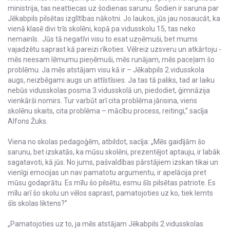
ministrija, tas neattiecas uz šodienas sarunu. Šodien ir saruna par
Jēkabpils pilsētas izglītības nākotni. Jo laukos, jūs jau nosaucāt, ka
vienā klasē divi trīs skolēni, kopā pa vidusskolu 15, tas neko
nemainīs. Jūs tā negatīvi visu to esat uzņēmuši, bet mums
vajadzētu saprast kā pareizi rīkoties. Vēlreiz uzsveru un atkārtoju -
mēs neesam lēmumu pieņēmuši, mēs runājam, mēs paceļam šo
problēmu. Ja mēs atstājam visu kā ir – Jēkabpils 2.vidusskola
augs, neizbēgami augs un attīstīsies. Ja tas tā paliks, tad ar laiku
nebūs vidusskolas posma 3.vidusskolā un, piedodiet, ģimnāzija
vienkārši nomirs. Tur varbūt arī cita problēma jārisina, viens
skolēnu skaits, cita problēma – mācību process, reitingi,” sacīja
Alfons Žuks.
Viena no skolas pedagoģēm, atbildot, sacīja: „Mēs gaidījām šo
sarunu, bet izskatās, ka mūsu skolēni, prezentējot aptauju, ir labāk
sagatavoti, kā jūs. No jums, pašvaldības pārstājiem izskan tikai un
vienīgi emocijas un nav pamatotu argumentu, ir apelācija pret
mūsu godaprātu. Es mīlu šo pilsētu, esmu šīs pilsētas patriote. Es
mīlu arī šo skolu un vēlos saprast, pamatojoties uz ko, tiek lemts
šīs skolas liktens?”
„Pamatojoties uz to, ja mēs atstājam Jēkabpils 2.vidusskolas