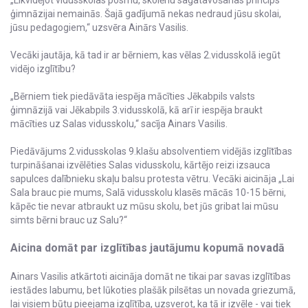
„Likvidējot vidusskolas posmu, skolēnu sagatavošanas princips
ģimnāzijai nemainās. Šajā gadījumā nekas nedraud jūsu skolai,
jūsu pedagogiem,“ uzsvēra Ainārs Vasilis.
Vecāki jautāja, kā tad ir ar bērniem, kas vēlas 2.vidusskolā iegūt
vidējo izglītību?
„Bērniem tiek piedāvāta iespēja mācīties Jēkabpils valsts
ģimnāzijā vai Jēkabpils 3.vidusskolā, kā arī ir iespēja braukt
mācīties uz Salas vidusskolu,“ sacīja Ainars Vasilis.
Piedāvājums 2.vidusskolas 9.klašu absolventiem vidējās izglītības
turpināšanai izvēlēties Salas vidusskolu, kārtējo reizi izsauca
sapulces dalībnieku skaļu balsu protesta vētru. Vecāki aicināja „Lai
Sala brauc pie mums, Salā vidusskolu klasēs mācās 10-15 bērni,
kāpēc tie nevar atbraukt uz mūsu skolu, bet jūs gribat lai mūsu
simts bērni brauc uz Salu?“
Aicina domāt par izglītības jautājumu kopumā novadā
Ainars Vasilis atkārtoti aicināja domāt ne tikai par savas izglītības
iestādes labumu, bet lūkoties plašāk pilsētas un novada griezumā,
lai visiem būtu pieejama izglītība, uzsverot, ka tā ir izvēle - vai tiek