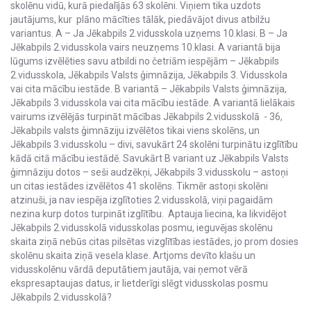
skolēnu vidū, kurā piedalījās 63 skolēni. Viņiem tika uzdots
jautājums, kur plāno mācīties tālāk, piedāvājot divus atbilžu
variantus. A – Ja Jēkabpils 2.vidusskola uzņems 10.klasi. B – Ja
Jēkabpils 2.vidusskola vairs neuzņems 10.klasi. A variantā bija
lūgums izvēlēties savu atbildi no četriām iespējām – Jēkabpils
2.vidusskola, Jēkabpils Valsts ģimnāzija, Jēkabpils 3. Vidusskola
vai cita mācību iestāde. B variantā – Jēkabpils Valsts ģimnāzija,
Jēkabpils 3.vidusskola vai cita mācību iestāde. A variantā lielākais
vairums izvēlējās turpināt mācības Jēkabpils 2.vidusskolā - 36,
Jēkabpils valsts ģimnāziju izvēlētos tikai viens skolēns, un
Jēkabpils 3.vidusskolu – divi, savukārt 24 skolēni turpinātu izglītību
kādā citā mācību iestādē. Savukārt B variant uz Jēkabpils Valsts
ģimnāziju dotos – seši audzēkņi, Jēkabpils 3.vidusskolu – astoņi
un citas iestādes izvēlētos 41 skolēns. Tikmēr astoņi skolēni
atzinuši, ja nav iespēja izglītoties 2.vidusskolā, viņi pagaidām
nezina kurp dotos turpināt izglītību. Aptauja liecina, ka likvidējot
Jēkabpils 2.vidusskolā vidusskolas posmu, ieguvējas skolēnu
skaita ziņā nebūs citas pilsētas vizglītības iestādes, jo prom dosies
skolēnu skaita ziņā vesela klase. Artjoms devīto klašu un
vidusskolēnu vārdā deputātiem jautāja, vai ņemot vērā
ekspresaptaujas datus, ir lietderīgi slēgt vidusskolas posmu
Jēkabpils 2.vidusskolā?