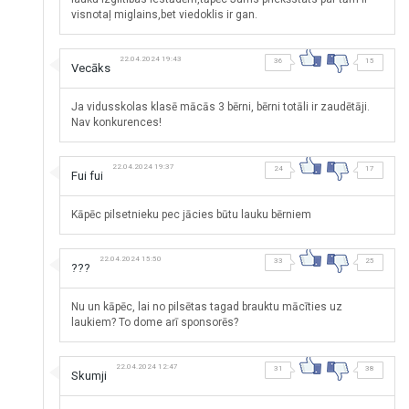
visnotaļ miglains,bet viedoklis ir gan.
22.04.2024 19:43
36
15
Vecāks
Ja vidusskolas klasē mācās 3 bērni, bērni totāli ir zaudētāji.
Nav konkurences!
22.04.2024 19:37
24
17
Fui fui
Kāpēc pilsetnieku pec jācies būtu lauku bērniem
22.04.2024 15:50
33
25
???
Nu un kāpēc, lai no pilsētas tagad brauktu mācīties uz
laukiem? To dome arī sponsorēs?
22.04.2024 12:47
31
38
Skumji