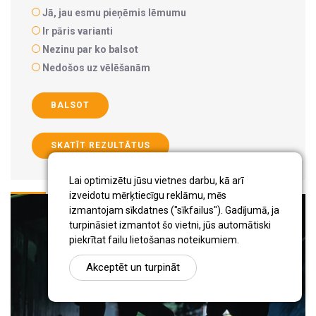
Jā, jau esmu pieņēmis lēmumu
Ir pāris varianti
Nezinu par ko balsot
Nedošos uz vēlēšanām
BALSOT
SKATĪT REZULTĀTUS
Lai optimizētu jūsu vietnes darbu, kā arī
izveidotu mērķtiecīgu reklāmu, mēs
izmantojam sīkdatnes ("sīkfailus"). Gadījumā, ja
turpināsiet izmantot šo vietni, jūs automātiski
piekrītat failu lietošanas noteikumiem.
Akceptēt un turpināt