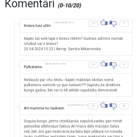
Komentāri
(0-10/20)
04.05.2024 16:11
15
7
Krievs bez utīm
Kāpēc šai web lapā ir krievu teksts? Gudrais admins nemāk
iztulkot vai ir krievs?
20.04.2024 15:22 | Автор: Sandra Mikanovska
28.04.2024 13:43
10
9
Pulkstenis
Nedaudz par citu skolu - kāpēc mākslas skolas sienā
pulkstenis vienmēr uz pus sešiem??? Saprotu ka direktors
kungs gados, bet vai to tik atklāti vajadzētu demonstrēt
22.04.2024 21:13
35
23
Arī mamma no laukiem
Goguļa kungs ,pirms izteikšanās sapulcē,varētu gan minēt
patiesībai atbilsošus faktus.Arī mans dēls mācījās Salas
vsk.,bet Jūs gan neatceros,ka būtu bijis jebkurā no novada
lauku izglītības iestādēm,tāpēc Jums priekšstats par tām ir