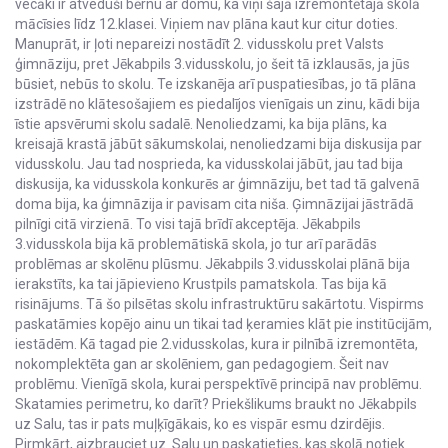
vecāki ir atveduši bērnu ar domu, ka viņi šajā izremontētajā skolā
mācīsies līdz 12.klasei. Viņiem nav plāna kaut kur citur doties.
Manuprāt, ir ļoti nepareizi nostādīt 2. vidusskolu pret Valsts
ģimnāziju, pret Jēkabpils 3.vidusskolu, jo šeit tā izklausās, ja jūs
būsiet, nebūs to skolu. Te izskanēja arī puspatiesības, jo tā plāna
izstrādē no klātesošajiem es piedalījos vienīgais un zinu, kādi bija
īstie apsvērumi skolu sadalē. Nenoliedzami, ka bija plāns, ka
kreisajā krastā jābūt sākumskolai, nenoliedzami bija diskusija par
vidusskolu. Jau tad nosprieda, ka vidusskolai jābūt, jau tad bija
diskusija, ka vidusskola konkurēs ar ģimnāziju, bet tad tā galvenā
doma bija, ka ģimnāzija ir pavisam cita niša. Ģimnāzijai jāstrādā
pilnīgi citā virzienā. To visi tajā brīdī akceptēja. Jēkabpils
3.vidusskola bija kā problemātiskā skola, jo tur arī parādās
problēmas ar skolēnu plūsmu. Jēkabpils 3.vidusskolai plānā bija
ierakstīts, ka tai jāpievieno Krustpils pamatskola. Tas bija kā
risinājums. Tā šo pilsētas skolu infrastruktūru sakārtotu. Vispirms
paskatāmies kopējo ainu un tikai tad ķeramies klāt pie institūcijām,
iestādēm. Kā tagad pie 2.vidusskolas, kura ir pilnībā izremontēta,
nokomplektēta gan ar skolēniem, gan pedagogiem. Šeit nav
problēmu. Vienīgā skola, kurai perspektīvē principā nav problēmu.
Skatamies perimetru, ko darīt? Priekšlikums braukt no Jēkabpils
uz Salu, tas ir pats muļķīgākais, ko es vispār esmu dzirdējis.
Pirmkārt, aizbrauciet uz Salu un paskatieties, kas skolā notiek