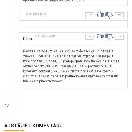
21.04.2024 20:18
13
10
21.04.2024 18:30
71
23
Haha
Kāds te dzīvo ilūzijās, ka ārpusē zālē zaļāka un debesis
zilākas....bet arī tur vajadzīga vai nu izglītība, vai iespēja
izveidot savu biznesu.... pretējā gadījumā lielākā daļa algas
aizies par dzīves vietu, vai arī visu dzīvi jādzīvo būs uz
koferiem bomžatņikā.... tā kā pirms noliekat savu zemi -
vispirms izbāžat galvu un pārliecināties vai tiešām citur tik
labi kā uz plakāta zīmēts
1
2
ATSTĀJIET KOMENTĀRU