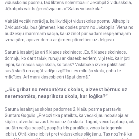
vidusskolas posmu, tad liktens nolemtībai ir Jēkabpil 3.vidusskola,
Jēkabpils valsts ģimnāzija un arī Salas vidusskola.”
Vairāki vecāki norādīja, ka likvidējot vidusskolas posmu Jēkabpils
2.vidusskolā, būs ģimenes, kas dosies prom no Jēkabpils. Viena no
audzēkņu mammām sacīja, ka uzzinot par šādām iespējamajām
izmaiņām, apsver domu ar ģimeni pārcelties uz Jelgavu.
Sarunā iesaistījās arī 9.klases skolniece: „Es, 9.klases skolniece,
domāju, ko darīt tālāk, runāju ar klasesbiedriem, viņi teic, ka ir ļoti
lepni, ka mācās šajā skolā, ko tālāk? Vislabākā izvēle palikt šeit
savā skolā un apgūt vidējo izglītību, es mīlu šo skolu, gribu te
mācīties. Arī mani klasesbiedri tāpat domā.“
„Jūs gribat no remontētas skolas, aizvest bērnus uz
neremontētu, neaprīkotu skolu, kur loģika?”
Sarunā iesaistījās skolas padomes 2. klašu posma pārstāvis
Guntars Gogulis. „Precīzi tika pateikts, ka vecāki jau nobalsoja ar
kājām, atvedot savus bērnus uz šo skolu. Tagad, veicot aptauju, cik
jau ātri varēja paspēt, paspēju trīs paralēles, viņas kategoriski
iebilst. Otrā klase iebilst pret vidusskolas slēgšanu. Tas nozīmē, ka