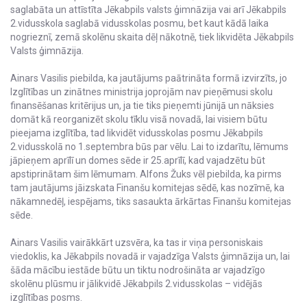
saglabāta un attīstīta Jēkabpils valsts ģimnāzija vai arī Jēkabpils
2.vidusskola saglabā vidusskolas posmu, bet kaut kādā laika
nogrieznī, zemā skolēnu skaita dēļ nākotnē, tiek likvidēta Jēkabpils
Valsts ģimnāzija.
Ainars Vasilis piebilda, ka jautājums paātrināta formā izvirzīts, jo
Izglītības un zinātnes ministrija joprojām nav pieņēmusi skolu
finansēšanas kritērijus un, ja tie tiks pieņemti jūnijā un nāksies
domāt kā reorganizēt skolu tīklu visā novadā, lai visiem būtu
pieejama izglītība, tad likvidēt vidusskolas posmu Jēkabpils
2.vidusskolā no 1.septembra būs par vēlu. Lai to izdarītu, lēmums
jāpieņem aprīlī un domes sēde ir 25.aprīlī, kad vajadzētu būt
apstiprinātam šim lēmumam. Alfons Žuks vēl piebilda, ka pirms
tam jautājums jāizskata Finanšu komitejas sēdē, kas nozīmē, ka
nākamnedēļ, iespējams, tiks sasaukta ārkārtas Finanšu komitejas
sēde.
Ainars Vasilis vairākkārt uzsvēra, ka tas ir viņa personiskais
viedoklis, ka Jēkabpils novadā ir vajadzīga Valsts ģimnāzija un, lai
šāda mācību iestāde būtu un tiktu nodrošināta ar vajadzīgo
skolēnu plūsmu ir jālikvidē Jēkabpils 2.vidusskolas – vidējās
izglītības posms.