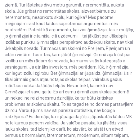
ziemā. Tur lāstekas divu metru garumā, neremontēta, auksta
skola. Jūs gribat no remontētas skolas, aizvest bērnus zu
neremontētu, neaprīkotu skolu, kur loģika? Mēs padomē
mēģinājām rast kaut kādus saprotamus argumentus, mēs
neatradām. Pateikt kā argumentu, ka izirs ģimnāzija, tas ir muļķīgi,
jo ģimnāzijai ir cita niša, citi uzdevumi – tai jākļūst par Jēkabpils
izcilības punktu. Ģimnāzijas perspektīvo audzēkņu skaits, nav tikai
Jēkabpils novads. Tur mācās arī skolēni no Preiļiem, Pļaviņām un
citām vietām. Tas ir tas, kam jābūt ģimnāzijā. Ģimnāzija kļūst par
izcilību un mēs rādam šo novadu, ka mums visās kategorijās ir
sasniegumi. Ja atnāks investors, mēs parādam, lūk, ir ģimnāzija,
kur iegūt izcilu izglītību. Bet ģimnāzijai arī jāpalīdz, ģimnāzijai šis ir
tikai pirmais gads atjaunotajās skolas telpās, vairākus gadus
mācības notika dažādās telpās. Nevar teikt, ka nekā nav.
Ģimnāzija iet savu gaitu. Es arī esmu ģimnāzijas skolas padomē
un nekad, ne reizi neesmu dzirdējis, ka tur būtu kritiskas
problēmas ar skolēnu skaitu. To es tagad te no domes pārstāvjiem
dzirdu. Varbūt jums nav īsti pareiza statistika, nav kopīgā
redzējuma? Es domāju, ka ir jāpagaida jūlijs, jāpaskatās kādus MK
noteikumus pieņem valdība. Ja valdība pasaka, ka jāslēdz visas
lauku skolas, tad izlemj ko darīt, ko aizvērt, ko atstāt un atved
bērnus uz normālām, izremontētām, modernām, siltām telpām,