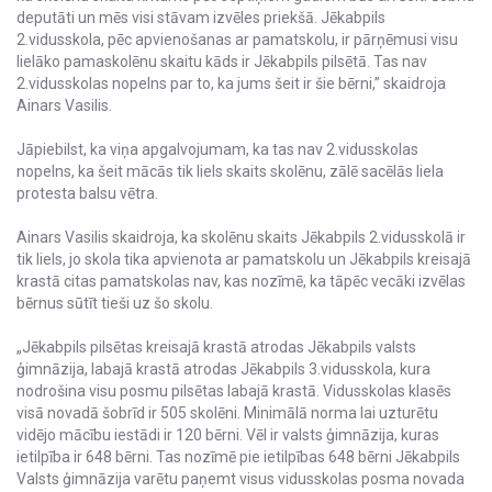
deputāti un mēs visi stāvam izvēles priekšā. Jēkabpils
2.vidusskola, pēc apvienošanas ar pamatskolu, ir pārņēmusi visu
lielāko pamaskolēnu skaitu kāds ir Jēkabpils pilsētā. Tas nav
2.vidusskolas nopelns par to, ka jums šeit ir šie bērni,” skaidroja
Ainars Vasilis.
Jāpiebilst, ka viņa apgalvojumam, ka tas nav 2.vidusskolas
nopelns, ka šeit mācās tik liels skaits skolēnu, zālē sacēlās liela
protesta balsu vētra.
Ainars Vasilis skaidroja, ka skolēnu skaits Jēkabpils 2.vidusskolā ir
tik liels, jo skola tika apvienota ar pamatskolu un Jēkabpils kreisajā
krastā citas pamatskolas nav, kas nozīmē, ka tāpēc vecāki izvēlas
bērnus sūtīt tieši uz šo skolu.
„Jēkabpils pilsētas kreisajā krastā atrodas Jēkabpils valsts
ģimnāzija, labajā krastā atrodas Jēkabpils 3.vidusskola, kura
nodrošina visu posmu pilsētas labajā krastā. Vidusskolas klasēs
visā novadā šobrīd ir 505 skolēni. Minimālā norma lai uzturētu
vidējo mācību iestādi ir 120 bērni. Vēl ir valsts ģimnāzija, kuras
ietilpība ir 648 bērni. Tas nozīmē pie ietilpības 648 bērni Jēkabpils
Valsts ģimnāzija varētu paņemt visus vidusskolas posma novada