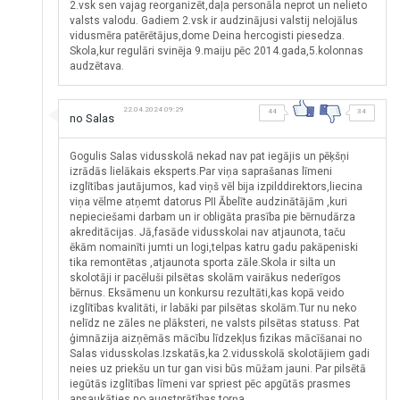
2.vsk sen vajag reorganizēt,daļa personāla neprot un nelieto
valsts valodu. Gadiem 2.vsk ir audzinājusi valstij nelojālus
vidusmēra patērētājus,dome Deina hercogisti piesedza.
Skola,kur regulāri svinēja 9.maiju pēc 2014.gada,5.kolonnas
audzētava.
22.04.2024 09:29
44
34
no Salas
Gogulis Salas vidusskolā nekad nav pat iegājis un pēķšņi
izrādās lielākais eksperts.Par viņa saprašanas līmeni
izglītības jautājumos, kad viņš vēl bija izpilddirektors,liecina
viņa vēlme atņemt datorus PII Ābelīte audzinātājām ,kuri
nepieciešami darbam un ir obligāta prasība pie bērnudārza
akreditācijas. Jā,fasāde vidusskolai nav atjaunota, taču
ēkām nomainīti jumti un logi,telpas katru gadu pakāpeniski
tika remontētas ,atjaunota sporta zāle.Skola ir silta un
skolotāji ir pacēluši pilsētas skolām vairākus nederīgos
bērnus. Eksāmenu un konkursu rezultāti,kas kopā veido
izglītības kvalitāti, ir labāki par pilsētas skolām.Tur nu neko
nelīdz ne zāles ne plāksteri, ne valsts pilsētas statuss. Pat
ģimnāzija aizņēmās mācību līdzekļus fizikas mācīšanai no
Salas vidusskolas.Izskatās,ka 2.vidusskolā skolotājiem gadi
neies uz priekšu un tur gan visi būs mūžam jauni. Par pilsētā
iegūtās izglītības līmeni var spriest pēc apgūtās prasmes
apsaukāties no augstprātības torņa.....