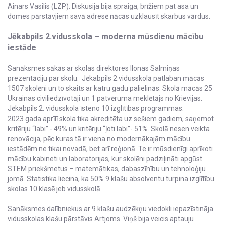
Ainars Vasilis (LZP). Diskusija bija spraiga, brīžiem pat asa un
domes pārstāvjiem savā adresē nācās uzklausīt skarbus vārdus.
Jēkabpils 2.vidusskola – moderna mūsdienu mācību
iestāde
Sanāksmes sākās ar skolas direktores Ilonas Salmiņas
prezentāciju par skolu. Jēkabpils 2.vidusskolā patlaban mācās
1507 skolēni un to skaits ar katru gadu palielinās. Skolā mācās 25
Ukrainas civiliedzīvotāji un 1 patvēruma meklētājs no Krievijas.
Jēkabpils 2. vidusskola īsteno 10 izglītības programmas.
2023.gada aprīlī skola tika akreditēta uz sešiem gadiem, saņemot
kritēriju “labi” - 49% un kritēriju “ļoti labi”- 51%. Skolā nesen veikta
renovācija, pēc kuras tā ir viena no modernākajām mācību
iestādēm ne tikai novadā, bet arī reģionā. Te ir mūsdienīgi aprīkoti
mācību kabineti un laboratorijas, kur skolēni padziļināti apgūst
STEM priekšmetus – matemātikas, dabaszīnību un tehnoloģiju
jomā. Statistika liecina, ka 50% 9.klašu absolventu turpina izglītību
skolas 10.klasē jeb vidusskolā.
Sanāksmes dalībniekus ar 9.klašu audzēkņu viedokli iepazīstināja
vidusskolas klašu pārstāvis Artjoms. Viņš bija veicis aptauju