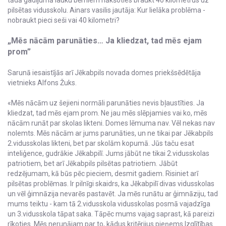
tādā gadījumā lauku bērniem nākšoties braukt 40 kilometrus uz
pilsētas vidusskolu. Ainars vasilis jautāja: Kur lielāka problēma -
nobraukt pieci seši vai 40 kilometri?
„Mēs nācām parunāties… Ja kliedzat, tad mēs ejam
prom”
Sarunā iesaistījās arī Jēkabpils novada domes priekšsēdētāja
vietnieks Alfons Žuks.
«Mēs nācām uz šejieni normāli parunāties nevis bļaustīties. Ja
kliedzat, tad mēs ejam prom. Ne jau mēs slēpjamies vai ko, mēs
nācām runāt par skolas likteni. Domes lēmuma nav. Vēl nekas nav
nolemts. Mēs nācām ar jums parunāties, un ne tikai par Jēkabpils
2.vidusskolas likteni, bet par skolām kopumā. Jūs taču esat
inteliģence, gudrākie Jēkabpilī. Jums jābūt ne tikai 2.vidusskolas
patriotiem, bet arī Jēkabpils pilsētas patriotiem. Jābūt
redzējumam, kā būs pēc pieciem, desmit gadiem. Risiniet arī
pilsētas problēmas. Ir pilnīgi skaidrs, ka Jēkabpilī divas vidusskolas
un vēl ģimnāzija nevarēs pastavēt. Ja mēs runātu ar ģimnāziju, tad
mums teiktu - kam tā 2.vidusskola vidusskolas posmā vajadzīga
un 3.vidusskola tāpat saka. Tāpēc mums vajag saprast, kā pareizi
rīkoties. Mēs nerunājam par to, kādus kritērijus pieņems Izglītības