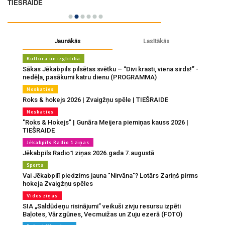
Jaunākās
Lasītākās
Kultūra un izglītība
Sākas Jēkabpils pilsētas svētku – “Divi krasti, viena sirds!” -
nedēļa, pasākumi katru dienu (PROGRAMMA)
Noskaties
Roks & hokejs 2026 | Zvaigžņu spēle | TIEŠRAIDE
Noskaties
"Roks & Hokejs" | Gunāra Meijera piemiņas kauss 2026 |
TIEŠRAIDE
Jēkabpils Radio 1 ziņas
Jēkabpils Radio1 ziņas 2026.gada 7.augustā
Sports
Vai Jēkabpilī piedzims jauna "Nirvāna"? Lotārs Zariņš pirms
hokeja Zvaigžņu spēles
Vides ziņas
SIA „Saldūdeņu risinājumi” veikuši zivju resursu izpēti
Baļotes, Vārzgūnes, Vecmuižas un Zuju ezerā (FOTO)