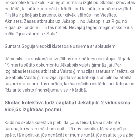
nokomplektētu skolu, kur iegūt normālu izglītību. Skolas uzbūvētas
ne tādēļ, lai būtu kur atnākt strādāt, bet lai būtu, kur bērnu izglītot.
Pilsēta ir pēdējais bastions, kur cilvēki vēl būs - no Viesītes,
Aknīstes, Zasas atbrauks uz Jēkabpili, no Jēkabpils uz Rīgu, no
Rīgas uz Londonu. Tā tas notiek. Nevajag tagad mēģināt skolēnus
mākslīgi aizstumt uz Salu.“
Guntara Goguļa viedokli klātesošie uzņēma ar aplausiem.
Jāpiebilst, ka saskaņā ar Izglītības un zinātnes ministrijas šī gada
19.marta sūtīto dokumentu Jēkabpils valsts ģimnāzijai „Par
izglītības iestādes atbilstību Valsts ģimnāzijas statusam“ teikts, ka
Jēkabpils Valsts ģimnāzija izpilda visus kritērijus un pilnībā atbilst
savam statusam. Tas norāda, ka šai mācību iestādei ar statusu un
līdz ar to valsts finansējumu viss ir kārtībā.
Skolas kolektīvs lūdz saglabāt Jēkabpils 2.vidusskolā
vidējās izglītības posmu
Kāds no skolas kolektīva piebilda: „Jūs teicāt, ka šī ir atklāta
saruna, ka varam nākt un runāt. Tā nav taisnība, tā nav godīga
spēle, tā ir politika, jūs nenācāt ar mums runāt, jūs esat te, jo uz šo