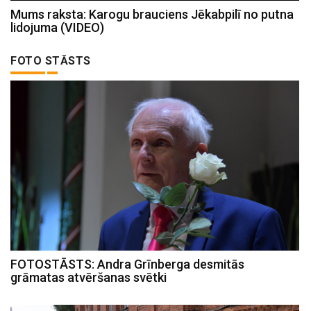
Mums raksta: Karogu brauciens Jēkabpilī no putna
lidojuma (VIDEO)
FOTO STĀSTS
FOTOSTĀSTS: Andra Grīnberga desmitās
grāmatas atvēršanas svētki