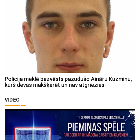
Policija meklē bezvēsts pazudušo Aināru Kuzminu,
kurš devās makšķerēt un nav atgriezies
VIDEO