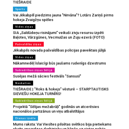
TIEŠRAIDE
Sports
Vai Jēkabpilī piedzims jauna "Nirvāna"? Lotārs Zariņš pirms
hokeja Zvaigžņu spēles
Vides ziņas
SIA „Saldūdeņu risinājumi” veikuši zivju resursu izpēti
Baļotes, Vārzgūnes, Vecmuižas un Zuju ezerā (FOTO)
Pašvaldību ziņas
Jēkabpils novada pašvaldības policijas paveiktais jūlijā
Vides ziņas
Nākamnedēļ īslaicīgi būs jaušams rudenīgs dzestrums
Sabiedrības ziņas Sēlijā
Susējas mežā sācies festivāls "Sansusī"
Noskaties
TIEŠRAIDE | "Roks & hokejs" vēsturē – STARPTAUTISKS
SIEVIEŠU HOKEJA TURNĪRS!
Sabiedrības ziņas Sēlijā
Projektā "Sēlijas mežabrāļi" godinās un atcerēsies
nacionālos partizānus un viņu atbalstītājus
Dienas izvēle
Mums raksta: Vai Viesītes pilsētas svētkos bija pietiekams
skaits apsardzes darbinieku un kāpēc uz vietas nebija