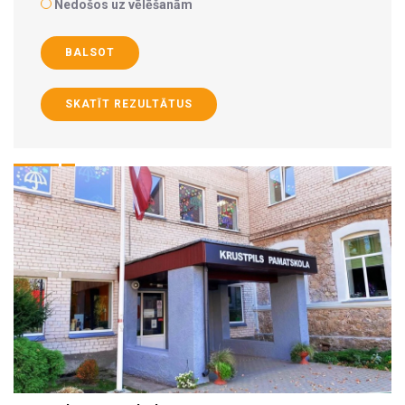
Nedošos uz vēlēšanām
BALSOT
SKATĪT REZULTĀTUS