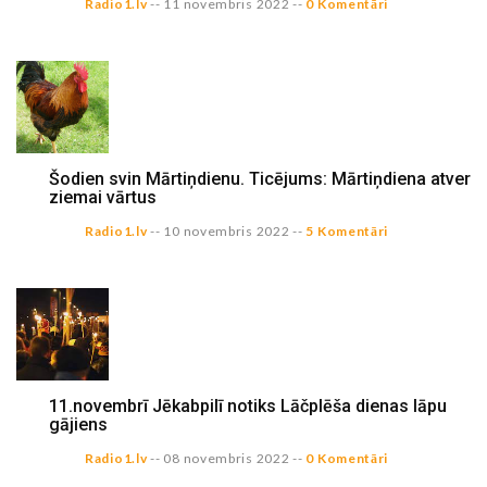
Radio1.lv
--
11 novembris 2022
--
0 Komentāri
Šodien svin Mārtiņdienu. Ticējums: Mārtiņdiena atver
ziemai vārtus
Radio1.lv
--
10 novembris 2022
--
5 Komentāri
11.novembrī Jēkabpilī notiks Lāčplēša dienas lāpu
gājiens
Radio1.lv
--
08 novembris 2022
--
0 Komentāri