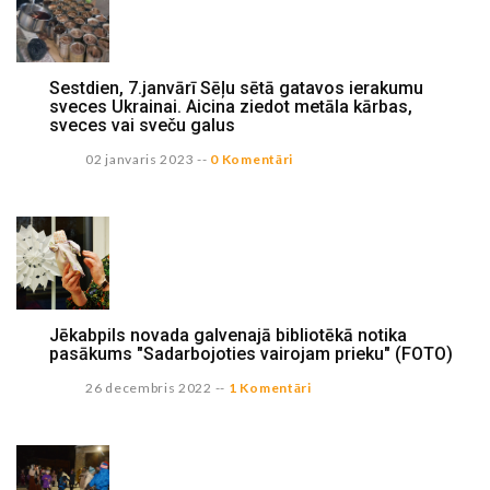
Sestdien, 7.janvārī Sēļu sētā gatavos ierakumu
sveces Ukrainai. Aicina ziedot metāla kārbas,
sveces vai sveču galus
02 janvaris 2023
--
0 Komentāri
Jēkabpils novada galvenajā bibliotēkā notika
pasākums "Sadarbojoties vairojam prieku" (FOTO)
26 decembris 2022
--
1 Komentāri