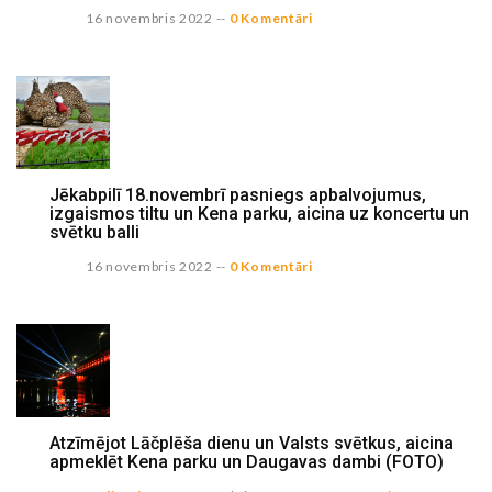
16 novembris 2022
--
0 Komentāri
Jēkabpilī 18.novembrī pasniegs apbalvojumus,
izgaismos tiltu un Kena parku, aicina uz koncertu un
svētku balli
16 novembris 2022
--
0 Komentāri
Atzīmējot Lāčplēša dienu un Valsts svētkus, aicina
apmeklēt Kena parku un Daugavas dambi (FOTO)