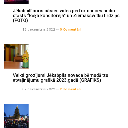
Jēkabpilī norisināsies vides performances audio
stāsts “Rūķa konditoreja” un Ziemassvētku tirdziņš
(FOTO)
13 decembris 2022
--
0 Komentāri
Veikti grozījumi Jēkabpils novada bērnudārzu
atvaļinājumu grafikā 2023.gadā (GRAFIKS)
07 decembris 2022
--
2 Komentāri