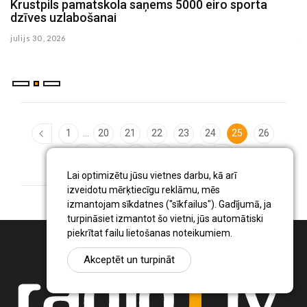
Jēkabpils Tautas namā piektdien notiks Andra
Grīnberga desmitās grāmatas atvēršanas svētki
julijs 29 , 2026
...
1
20
21
22
23
24
25
26
...
27
28
29
30
126
Lai optimizētu jūsu vietnes darbu, kā arī
izveidotu mērķtiecīgu reklāmu, mēs
izmantojam sīkdatnes ("sīkfailus"). Gadījumā, ja
turpināsiet izmantot šo vietni, jūs automātiski
piekrītat failu lietošanas noteikumiem.
Akceptēt un turpināt