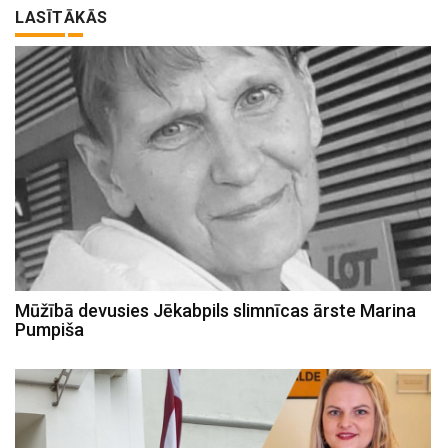
LASĪTĀKĀS
Mūžībā devusies Jēkabpils slimnīcas ārste Marina
Pumpiša