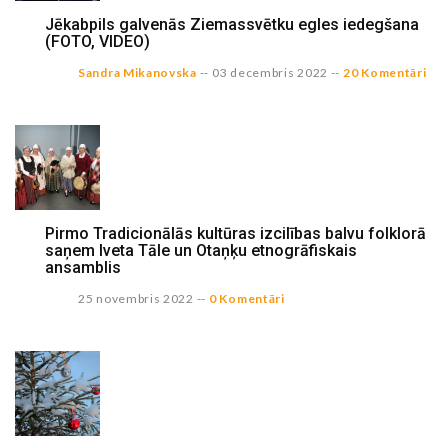
Jēkabpils galvenās Ziemassvētku egles iedegšana
(FOTO, VIDEO)
Sandra Mikanovska
--
03 decembris 2022
--
20 Komentāri
Pirmo Tradicionālās kultūras izcilības balvu folklorā
saņem Iveta Tāle un Otaņķu etnogrāfiskais
ansamblis
25 novembris 2022
--
0 Komentāri