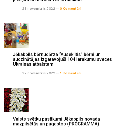
23 novembris 2022
--
0 Komentāri
Jēkabpils bērnudārza “Auseklītis” bērni un
audzinātājas izgatavojuši 104 ierakumu sveces
Ukrainas atbalstam
22 novembris 2022
--
1 Komentāri
Valsts svētku pasākumi Jēkabpils novada
mazpilsētās un pagastos (PROGRAMMA)