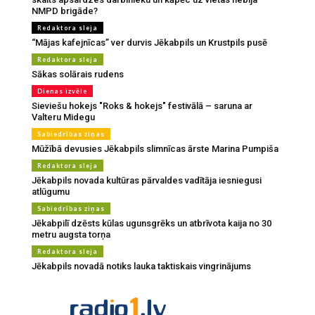
NMPD brigāde?
Redaktora sleja
“Mājas kafejnīcas” ver durvis Jēkabpils un Krustpils pusē
Redaktora sleja
Sākas solārais rudens
Dienas izvēle
Sieviešu hokejs "Roks & hokejs" festivālā – saruna ar
Valteru Midegu
Sabiedrības ziņas
Mūžībā devusies Jēkabpils slimnīcas ārste Marina Pumpiša
Redaktora sleja
Jēkabpils novada kultūras pārvaldes vadītāja iesniegusi
atlūgumu
Sabiedrības ziņas
Jēkabpilī dzēsts kūlas ugunsgrēks un atbrīvota kaija no 30
metru augsta torņa
Redaktora sleja
Jēkabpils novadā notiks lauka taktiskais vingrinājums