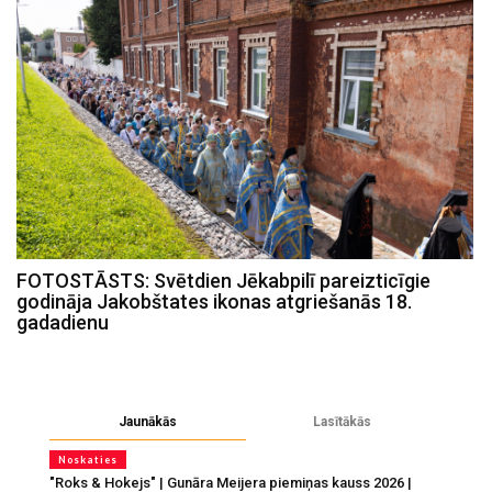
FOTOSTĀSTS: Svētdien Jēkabpilī pareizticīgie
godināja Jakobštates ikonas atgriešanās 18.
gadadienu
Jaunākās
Lasītākās
Noskaties
"Roks & Hokejs" | Gunāra Meijera piemiņas kauss 2026 |