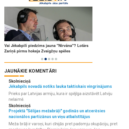
JAUNĀKIE KOMENTĀRI
Skolnieciņš
Jēkabpils novadā notiks lauka taktiskais vingrinājums
Prieks par Latvijas armiju, kura ir spējīga aizstāvēt Latviju
nelaimē.
Skolnieciņš
Projektā "Sēlijas mežabrāļi" godinās un atcerēsies
nacionālos partizānus un viņu atbalstītājus
Meža brāļi ir varoņi, kuri cīnijās pret padomju okupāciju, pret