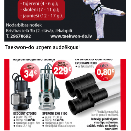
Taekwon-do uzņem audzēkņus!