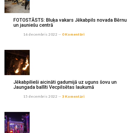
FOTOSTĀSTS: Bluķa vakars Jēkabpils novada Bērnu
un jauniešu centrā
16 decembris 2022
--
0 Komentāri
Jēkabpilieši aicināti gadumijā uz uguns šovu un
Jaungada ballīti Vecpilsētas laukumā
15 decembris 2022
--
3 Komentāri