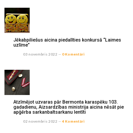
Jēkabpiliešus aicina piedalīties konkursā “Laimes
uzlīme”
03 novembris 2022
--
0 Komentāri
Atzīmējot uzvaras pār Bermonta karaspēku 103.
gadadienu, Aizsardzības ministrija aicina nēsāt pie
apģērba sarkanbaltsarkanu lentīti
02 novembris 2022
--
4 Komentāri