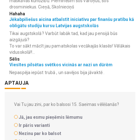
maskavas kundzību. Pieminēsim šos varoņus, šos
drosminiekus. Cieņā, Skolnieciņš
Hahaha
Jēkabpiliešus aicina atbalstīt iniciatīvu par finanšu pratību kā
obligātu studiju kursu Latvijas augstskolās
Tikai augstskolā? Varbūt labāk tad, kad jau pensijā būs
aizgājuši?
To var sākt mācīt jau pamatskolas vecākajās klasēs! Vēlākais
vidusskolā!!...
Sēlis
Viesītes pilsētas svētkos vicinās ar nazi un dūrēm
Nepaspēja iepūst trubā , un savējos bija jāvaktē .
APTAUJA
Vai Tu jau zini, par ko balsosi 15. Saeimas vēlēšanās?
Jā, jau esmu pieņēmis lēmumu
Ir pāris varianti
Nezinu par ko balsot