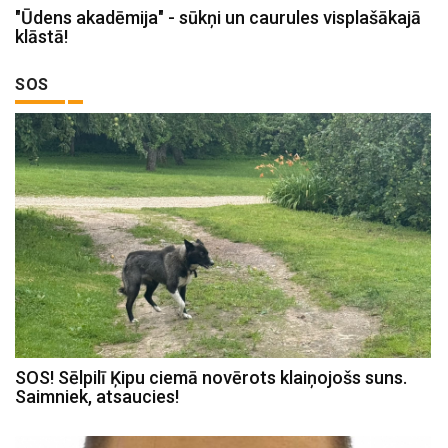
"Ūdens akadēmija" - sūkņi un caurules visplašākajā
klāstā!
SOS
SOS! Sēlpilī Ķipu ciemā novērots klaiņojošs suns.
Saimniek, atsaucies!