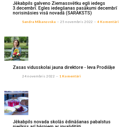
Jēkabpils galveno Ziemassvētku egli iedegs
3.decembrī. Egles iedegšanas pasākumi decembrī
norisināsies visā novadā (SARAKSTS)
Sandra Mikanovska
--
25 novembris 2022
--
4 Komentāri
Zasas vidusskolai jauna direktore - Ieva Prodišķe
24 novembris 2022
--
1 Komentāri
Jēkabpils novada skolās ēdināšanas pabalstus
piešķirs arī bērniem ar invaliditāti