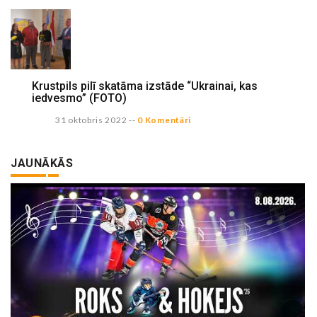
Krustpils pilī skatāma izstāde “Ukrainai, kas
iedvesmo” (FOTO)
31 oktobris 2022
--
0 Komentāri
JAUNĀKĀS