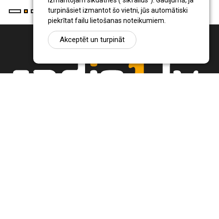
izmantojam sīkdatnes ("sīkfailus"). Gadījumā, ja
turpināsiet izmantot šo vietni, jūs automātiski
piekrītat failu lietošanas noteikumiem.
Akceptēt un turpināt
Ziņu portāls Radio1.lv ir informācija un diskusija par Jēkabpils
pilsētas un reģiona novadu aktualitātēm. Svarīgākie notikumi un
procesi Latvijā un pasaulē.
+371 22 320 220