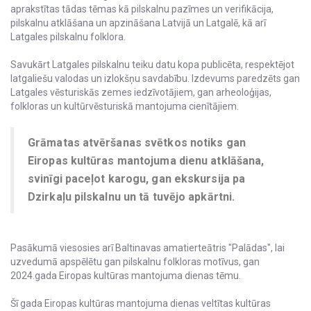
aprakstītas tādas tēmas kā pilskalnu pazīmes un verifikācija,
pilskalnu atklāšana un apzināšana Latvijā un Latgalē, kā arī
Latgales pilskalnu folklora.
Savukārt Latgales pilskalnu teiku datu kopa publicēta, respektējot
latgaliešu valodas un izlokšņu savdabību. Izdevums paredzēts gan
Latgales vēsturiskās zemes iedzīvotājiem, gan arheoloģijas,
folkloras un kultūrvēsturiskā mantojuma cienītājiem.
Grāmatas atvēršanas svētkos notiks gan
Eiropas kultūras mantojuma dienu atklāšana,
svinīgi paceļot karogu, gan ekskursija pa
Dzirkaļu pilskalnu un tā tuvējo apkārtni.
Pasākumā viesosies arī Baltinavas amatierteātris "Palādas", lai
uzvedumā apspēlētu gan pilskalnu folkloras motīvus, gan
2024.gada Eiropas kultūras mantojuma dienas tēmu.
Šī gada Eiropas kultūras mantojuma dienas veltītas kultūras