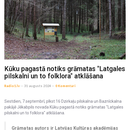
Kūku pagastā notiks grāmatas "Latgales
pilskalni un to folklora" atklāšana
Radio1.lv
--
31 augusts 2024 --
0 Komentāri
Sestdien, 7.septembrī, plkst.16 Dzirkaļu pilskalna un Baznīckalna
pakājē Jēkabpils novada Kūku pagastā notiks grāmatas "Latgales
pilskalni un to folklora" atklāšana.
Grāmatas autors ir Latvijas Kultūras akadēmijas