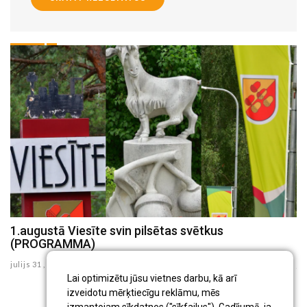
1.augustā Viesīte svin pilsētas svētkus
K
(PROGRAMMA)
d
julijs 31 , 2026
ju
Lai optimizētu jūsu vietnes darbu, kā arī
izveidotu mērķtiecīgu reklāmu, mēs