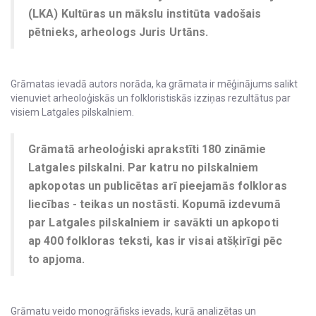
(LKA) Kultūras un mākslu institūta vadošais
pētnieks, arheologs Juris Urtāns.
Grāmatas ievadā autors norāda, ka grāmata ir mēģinājums salikt
vienuviet arheoloģiskās un folkloristiskās izziņas rezultātus par
visiem Latgales pilskalniem.
Grāmatā arheoloģiski aprakstīti 180 zināmie
Latgales pilskalni. Par katru no pilskalniem
apkopotas un publicētas arī pieejamās folkloras
liecības - teikas un nostāsti. Kopumā izdevumā
par Latgales pilskalniem ir savākti un apkopoti
ap 400 folkloras teksti, kas ir visai atšķirīgi pēc
to apjoma.
Grāmatu veido monogrāfisks ievads, kurā analizētas un