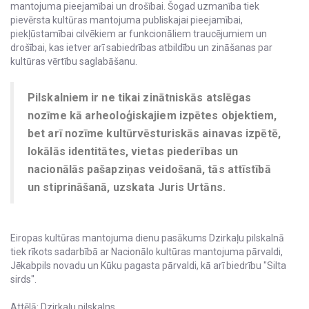
mantojuma pieejamībai un drošībai. Šogad uzmanība tiek
pievērsta kultūras mantojuma publiskajai pieejamībai,
piekļūstamībai cilvēkiem ar funkcionāliem traucējumiem un
drošībai, kas ietver arī sabiedrības atbildību un zināšanas par
kultūras vērtību saglabāšanu.
Pilskalniem ir ne tikai zinātniskās atslēgas
nozīme kā arheoloģiskajiem izpētes objektiem,
bet arī nozīme kultūrvēsturiskās ainavas izpētē,
lokālās identitātes, vietas piederības un
nacionālās pašapziņas veidošanā, tās attīstībā
un stiprināšanā, uzskata Juris Urtāns.
Eiropas kultūras mantojuma dienu pasākums Dzirkaļu pilskalnā
tiek rīkots sadarbībā ar Nacionālo kultūras mantojuma pārvaldi,
Jēkabpils novadu un Kūku pagasta pārvaldi, kā arī biedrību "Silta
sirds".
Attēlā: Dzirkaļu pilskalns