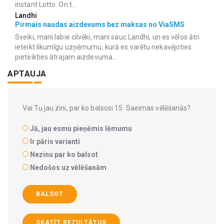
instant Lotto. On t...
Landhi
Pirmais naudas aizdevums bez maksas no ViaSMS
Sveiki, mani labie cilvēki, mani sauc Landhi, un es vēlos ātri
ieteikt likumīgu uzņēmumu, kurā es varētu nekavējoties
pieteikties ātrajam aizdevuma...
APTAUJA
Vai Tu jau zini, par ko balsosi 15. Saeimas vēlēšanās?
Jā, jau esmu pieņēmis lēmumu
Ir pāris varianti
Nezinu par ko balsot
Nedošos uz vēlēšanām
BALSOT
SKATĪT REZULTĀTUS