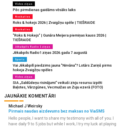
Vides ziņas
Pēc pirmdienas gaidāms vēsāks laiks
Noskaties
Roks & hokejs 2026 | Zvaigžņu spēle | TIEŠRAIDE
Noskaties
"Roks & Hokejs" | Gunāra Meijera piemiņas kauss 2026 |
TIEŠRAIDE
Jēkabpils Radio 1 ziņas
Jēkabpils Radio1 ziņas 2026.gada 7.augustā
Sports
Vai Jēkabpilī piedzims jauna "Nirvāna"? Lotārs Zariņš pirms
hokeja Zvaigžņu spēles
Vides ziņas
SIA „Saldūdeņu risinājumi” veikuši zivju resursu izpēti
Baļotes, Vārzgūnes, Vecmuižas un Zuju ezerā (FOTO)
JAUNĀKIE KOMENTĀRI
Michael J Weirsky
Pirmais naudas aizdevums bez maksas no ViaSMS
Hello people, I want to share my testimony with all of you. I
have daily 9 to 5 jobs but while I work, I try my luck at playing