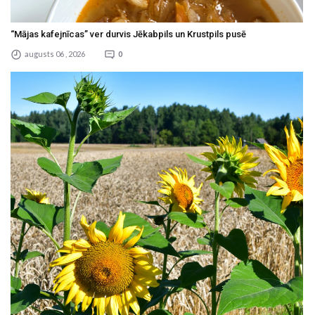
“Mājas kafejnīcas” ver durvis Jēkabpils un Krustpils pusē
augusts 06 , 2026
0