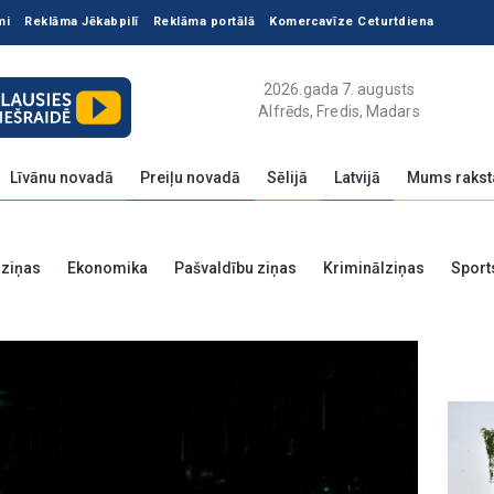
mi
Reklāma Jēkabpilī
Reklāma portālā
Komercavīze Ceturtdiena
2026.gada 7. augusts
Alfrēds, Fredis, Madars
Līvānu novadā
Preiļu novadā
Sēlijā
Latvijā
Mums rakst
 ziņas
Ekonomika
Pašvaldību ziņas
Kriminālziņas
Sport