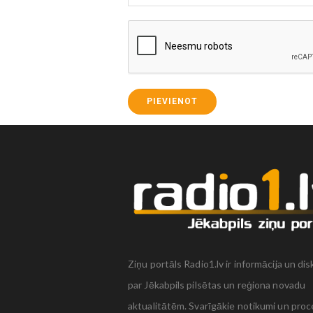
PIEVIENOT
Ziņu portāls Radio1.lv ir informācija un dis
par Jēkabpils pilsētas un reģiona novadu
aktualitātēm. Svarīgākie notikumi un proc