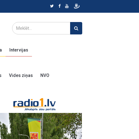
a
Intervijas
s
Vides ziņas
NVO