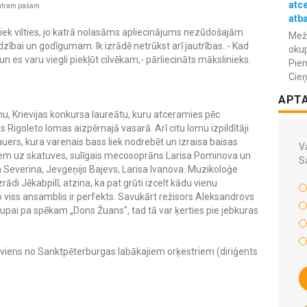
atc
katram pašam.
atba
iek vilties, jo katrā nolasāms apliecinājums nezūdošajām
Meža
edzībai un godīgumam. Ik izrādē netrūkst arī jautrības. - Kad
okup
 un es varu viegli piekļūt cilvēkam,- pārliecināts mākslinieks.
Piem
Cieņ
APT
, Krievijas konkursa laureātu, kuru atceramies pēc
Rigoleto lomas aizpērnajā vasarā. Arī citu lomu izpildītāji
auers, kura varenais bass liek nodrebēt un izraisa baisas
Va
em uz skatuves, sulīgais mecosoprāns Larisa Pominova un
S
 Severina, Jevgeņijs Bajevs, Larisa Ivanova. Muzikoloģe
rādi Jēkabpilī, atzina, ka pat grūti izcelt kādu vienu
 viss ansamblis ir perfekts. Savukārt režisors Aleksandrovs
upai pa spēkam „Dons Žuans", tad tā var ķerties pie jebkuras
 viens no Sanktpēterburgas labākajiem orķestriem (diriģents