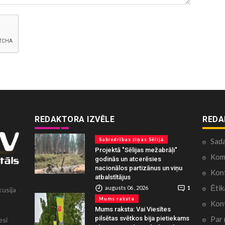
REDAKTORA IZVĒLE
REDA
Sabiedrības ziņas Sēlijā
Sad
Projektā "Sēlijas mežabrāļi"
Kome
godinās un atcerēsies
nacionālos partizānus un viņu
Konf
atbalstītājus
Ētik
augusts 06 , 2026
1
kusija
Mums raksta
Kont
Mums raksta: Vai Viesītes
Par
pilsētas svētkos bija pietiekams
esi