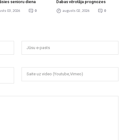
āsies senioru diena
Dabas vērotāja prognozes
sts 03 , 2026
0
augusts 02 , 2026
0
Jūsu e-pasts
Saite uz video (Youtube,Vimeo)