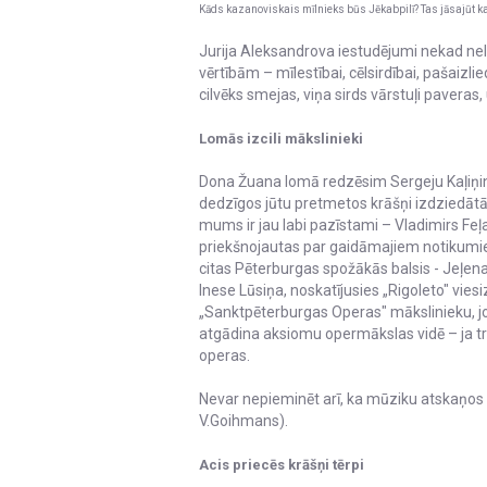
Kāds kazanoviskais mīlnieks būs Jēkabpilī? Tas jāsajūt 
Jurija Aleksandrova iestudējumi nekad nel
vērtībām – mīlestībai, cēlsirdībai, pašaizli
cilvēks smejas, viņa sirds vārstuļi paveras,
Lomās izcili mākslinieki
Dona Žuana lomā redzēsim Sergeju Kaļiņinu
dedzīgos jūtu pretmetos krāšņi izdziedātās 
mums ir jau labi pazīstami – Vladimirs Feļ
priekšnojautas par gaidāmajiem notikumi
citas Pēterburgas spožākās balsis - Jeļena
Inese Lūsiņa, noskatījusies „Rigoleto" viesiz
„Sanktpēterburgas Operas" mākslinieku, jo
atgādina aksiomu opermākslas vidē – ja tr
operas.
Nevar nepieminēt arī, ka mūziku atskaņos
V.Goihmans).
Acis priecēs krāšņi tērpi