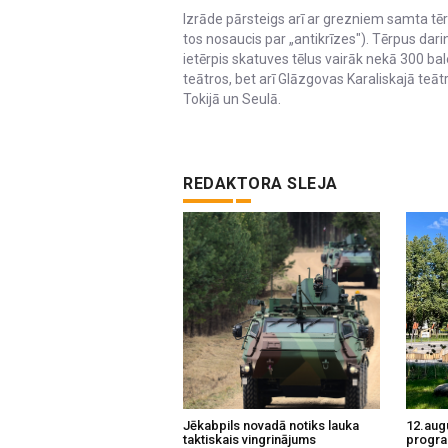
Izrāde pārsteigs arī ar grezniem samta tē
tos nosaucis par „antikrīzes"). Tērpus dar
ietērpis skatuves tēlus vairāk nekā 300 ba
teātros, bet arī Glāzgovas Karaliskajā teātr
Tokijā un Seulā.
REDAKTORA SLEJA
Jēkabpils novadā notiks lauka
12.aug
taktiskais vingrinājums
progra