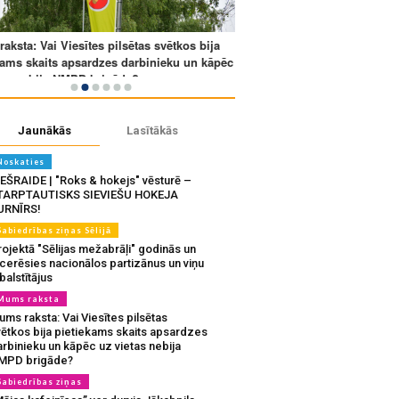
Jaunākās
Lasītākās
Noskaties
IEŠRAIDE | "Roks & hokejs" vēsturē –
TARPTAUTISKS SIEVIEŠU HOKEJA
URNĪRS!
Sabiedrības ziņas Sēlijā
ojektā "Sēlijas mežabrāļi" godinās un
tcerēsies nacionālos partizānus un viņu
balstītājus
Mums raksta
ms raksta: Vai Viesītes pilsētas
vētkos bija pietiekams skaits apsardzes
rbinieku un kāpēc uz vietas nebija
MPD brigāde?
Sabiedrības ziņas