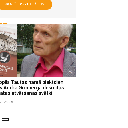
SKATĪT REZULTĀTUS
bpils Tautas namā piektdien
Jēkabpils novadā nori
ks Andra Grīnberga desmitās
alternatīvās mūzikas f
atas atvēršanas svētki
Pride"
29 , 2026
julijs 23 , 2026