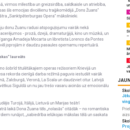
“M
ņā, virmos mīlestība un greizsirdība, saldkaisle un atriebība,
un
sas šīs emocijas divcēlienu traģikomēdijā „Dons Žuans"
ātra „Sanktpēterburgas Opera" mākslinieki.
S
ju donu Žuanu radusi atspoguļojumu vairāk nekā
Si
acerējumos - prozā, dzejā, dramaturģijā, kino un mūzikā, un
–
lfganga Amadeja Mocarta un libretista Lorenco da Pontes
 vēl joprojām ir daudzu pasaules opernamu repertuārā.
M
ā
skas" laureāts
J
 no šobrīd titulētākajiem operas režisoriem Krievijā un
va
esa rekorda cienīgā darba režīmā paguvis iestudēt vairāk
ā, Zalcburgā, Veronā, La Scala un daudzviet citur. Latvijā
JAUN
svētkus Siguldā un nu jau trešo vasaru aicinās uz emocionālu
Sko
Jēka
vin
is Turcijā, Itālijā, Lietuvā un Marijas teātrī
atrā laikā Dona Žuana tēls „nolasās" citādāk – no romantiska
Prie
vārdiem runājot, „sabiedrība ielūkojas mākslas tēlā un saskata
aizs
Sko
Proj