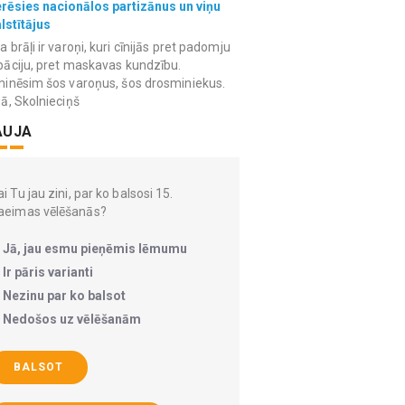
erēsies nacionālos partizānus un viņu
lstītājus
 brāļi ir varoņi, kuri cīnijās pret padomju
āciju, pret maskavas kundzību.
inēsim šos varoņus, šos drosminiekus.
ā, Skolnieciņš
AUJA
i Tu jau zini, par ko balsosi 15.
aeimas vēlēšanās?
Jā, jau esmu pieņēmis lēmumu
Ir pāris varianti
Nezinu par ko balsot
Nedošos uz vēlēšanām
BALSOT