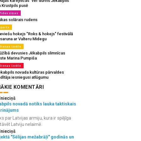
ājas kafejnīcas” ver durvis Jēkabpils
 Krustpils pusē
Vides ziņas
ākas solārais rudens
Sports
eviešu hokejs "Roks & hokejs" festivālā
 saruna ar Valteru Midegu
Dienas izvēle
ūžībā devusies Jēkabpils slimnīcas
rste Marina Pumpiša
Dienas izvēle
ēkabpils novada kultūras pārvaldes
dītāja iesniegusi atlūgumu
ĀKIE KOMENTĀRI
lnieciņš
bpils novadā notiks lauka taktiskais
grinājums
ks par Latvijas armiju, kura ir spējīga
tāvēt Latviju nelaimē.
lnieciņš
ektā "Sēlijas mežabrāļi" godinās un