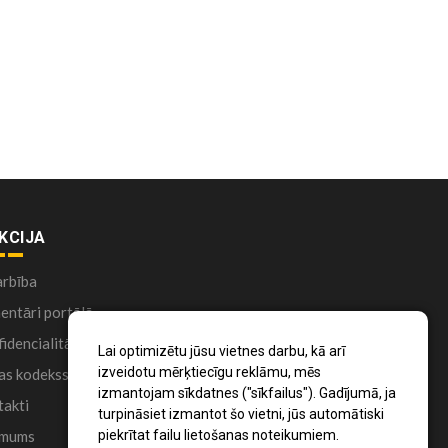
KCIJA
arbība
ntāri portālā
idencialitātes politika
Lai optimizētu jūsu vietnes darbu, kā arī
izveidotu mērķtiecīgu reklāmu, mēs
as kodekss
izmantojam sīkdatnes ("sīkfailus"). Gadījumā, ja
akti
turpināsiet izmantot šo vietni, jūs automātiski
 mums
piekrītat failu lietošanas noteikumiem.