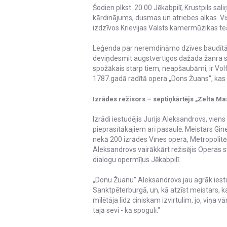
Šodien plkst. 20.00 Jēkabpilī, Krustpils sali
kārdinājums, dusmas un atriebes alkas. Vi
izdzīvos Krievijas Valsts kamermūzikas te
Leģenda par neremdināmo dzīves baudītā
deviņdesmit augstvērtīgos dažāda žanra s
spožākais starp tiem, neapšaubāmi, ir Vo
1787.gadā radītā opera „Dons Žuans", kas
Izrādes režisors – septiņkārtējs „Zelta Ma
Izrādi iestudējis Jurijs Aleksandrovs, viens
pieprasītākajiem arī pasaulē. Meistars Gin
nekā 200 izrādes Vīnes operā, Metropolitēn
Aleksandrovs vairākkārt režisējis Operas 
dialogu opermīļus Jēkabpilī.
„Donu Žuanu" Aleksandrovs jau agrāk iestudēj
Sanktpēterburgā, un, kā atzīst meistars, k
mīlētāja līdz ciniskam izvirtulim, jo, viņa 
tajā sevi - kā spogulī."