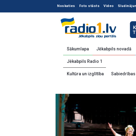
Noskaties
Foto stāsts
Video
Sludināju
Sākumlapa
Jēkabpils novadā
Jēkabpils Radio 1
Kultūra un izglītība
Sabiedrības