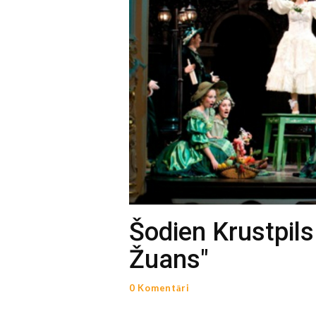
Šodien Krustpils
Žuans"
0 Komentāri