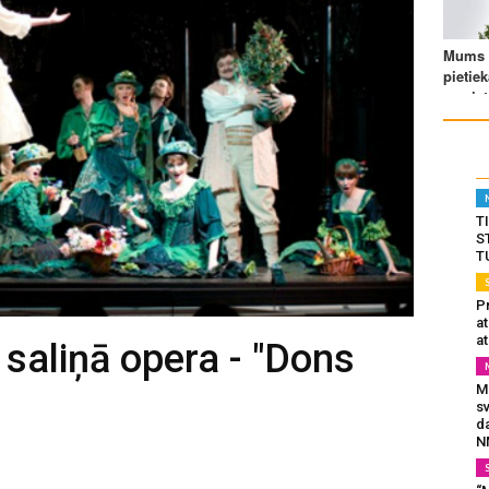
T
S
T
Pr
a
at
 saliņā opera - "Dons
Mu
s
da
N