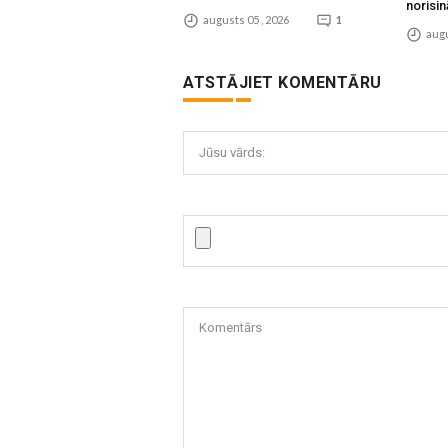
norisin
augusts 05 , 2026
1
augu
ATSTĀJIET KOMENTĀRU
Jūsu vārds:
Komentārs