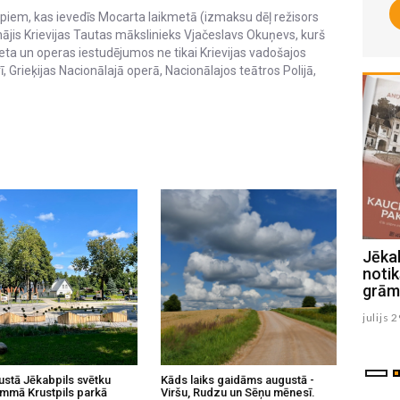
rpiem, kas ievedīs Mocarta laikmetā (izmaksu dēļ režisors
inājis Krievijas Tautas mākslinieks Vjačeslavs Okuņevs, kurš
leta un operas iestudējumos ne tikai Krievijas vadošajos
ī, Grieķijas Nacionālajā operā, Nacionālajos teātros Polijā,
1.augustā Viesīte svin pilsētas
Jēka
svētkus (PROGRAMMA)
noti
grām
julijs 31 , 2026
julijs 
ustā Jēkabpils svētku
Kāds laiks gaidāms augustā -
mmā Krustpils parkā
Viršu, Rudzu un Sēņu mēnesī.