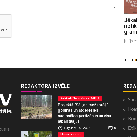
1.augustā Viesīte svin pilsētas
Jēka
svētkus (PROGRAMMA)
noti
grām
julijs 31 , 2026
julijs 
REDAKTORA IZVĒLE
REDA
Sabiedrības ziņas Sēlijā
Sad
Projektā "Sēlijas mežabrāļi"
Kome
godinās un atcerēsies
nacionālos partizānus un viņu
Konf
atbalstītājus
Ētik
augusts 06 , 2026
0
kusija
Mums raksta