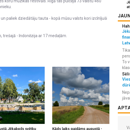
es koru mūzikas festivāls. Rīgā tas pulcēja 73 valstu 460
J
bnieku.
at
JAUN
r un paliek dziedātāju tauta - kopā mūsu valsts kori izcīnījuši
Hah
Jēka
, trešajā - Indonēzija ar 17 medaļām.
fina
Lat
Tika
pens
To v
klas
Sēli
Vies
dūr
Nepa
jāva
APT
Va
ustā Jēkabpils svētku
Kāds laiks gaidāms augustā -