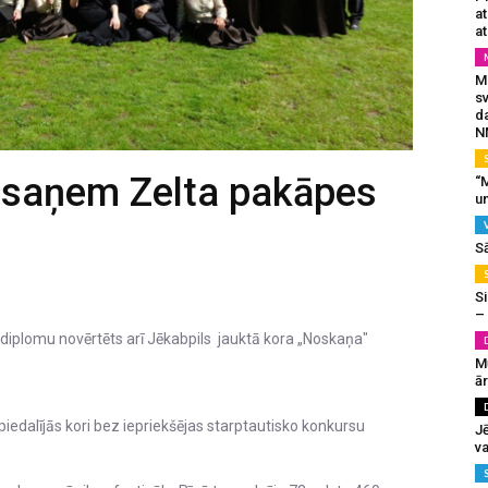
a
at
Mu
s
da
N
 saņem Zelta pakāpes
“M
un
S
Si
–
diplomu novērtēts arī Jēkabpils jauktā kora „Noskaņa"
M
ā
 piedalījās kori bez iepriekšējas starptautisko konkursu
J
va