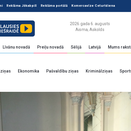
mi
Reklāma Jēkabpilī
Reklāma portālā
Komercavīze Ceturtdiena
2026.gada 6. augusts
Aisma, Askolds
Līvānu novadā
Preiļu novadā
Sēlijā
Latvijā
Mums rakst
 ziņas
Ekonomika
Pašvaldību ziņas
Kriminālziņas
Sport