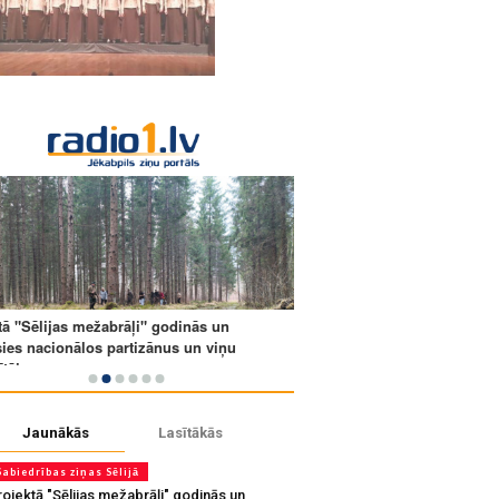
Jaunākās
Lasītākās
Sabiedrības ziņas Sēlijā
ojektā "Sēlijas mežabrāļi" godinās un