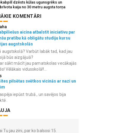
ēkabpilī dzēsts kūlas ugunsgrēks un
brīvota kaija no 30 metru augsta torņa
ĀKIE KOMENTĀRI
aha
bpiliešus aicina atbalstīt iniciatīvu par
nšu pratību kā obligātu studiju kursu
vijas augstskolās
i augstskolā? Varbūt labāk tad, kad jau
ijā būs aizgājuši?
ar sākt mācīt jau pamatskolas vecākajās
ēs! Vēlākais vidusskolā!!...
s
ītes pilsētas svētkos vicinās ar nazi un
ēm
spēja iepūst trubā , un savējos bija
ktē .
AUJA
i Tu jau zini, par ko balsosi 15.