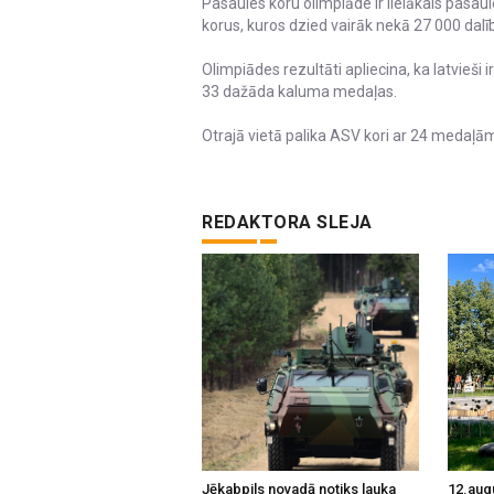
Pasaules koru olimpiāde ir lielākais pasaul
korus, kuros dzied vairāk nekā 27 000 dalī
Olimpiādes rezultāti apliecina, ka latvieši i
33 dažāda kaluma medaļas.
Otrajā vietā palika ASV kori ar 24 medaļām
REDAKTORA SLEJA
Jēkabpils novadā notiks lauka
12.aug