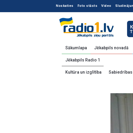
Noskaties
Foto stāsts
Video
Sludināju
Sākumlapa
Jēkabpils novadā
Jēkabpils Radio 1
Kultūra un izglītība
Sabiedrības