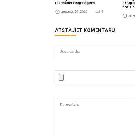
taktiskais vingrinājums
progra
norisin
augusts 05 , 2026
0
augu
ATSTĀJIET KOMENTĀRU
Jūsu vārds:
Komentārs