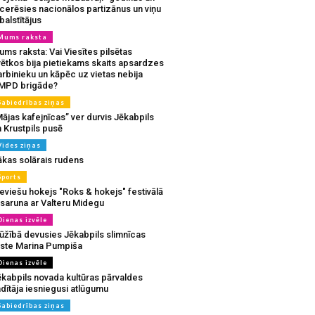
tcerēsies nacionālos partizānus un viņu
balstītājus
Mums raksta
ms raksta: Vai Viesītes pilsētas
vētkos bija pietiekams skaits apsardzes
rbinieku un kāpēc uz vietas nebija
MPD brigāde?
Sabiedrības ziņas
ājas kafejnīcas” ver durvis Jēkabpils
 Krustpils pusē
Vides ziņas
ākas solārais rudens
Sports
eviešu hokejs "Roks & hokejs" festivālā
 saruna ar Valteru Midegu
Dienas izvēle
ūžībā devusies Jēkabpils slimnīcas
rste Marina Pumpiša
Dienas izvēle
ēkabpils novada kultūras pārvaldes
dītāja iesniegusi atlūgumu
Sabiedrības ziņas