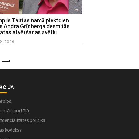
bpils Tautas namā piektdien
Jēkabpils novadā nori
ks Andra Grīnberga desmitās
alternatīvās mūzikas f
atas atvēršanas svētki
Pride"
29 , 2026
julijs 23 , 2026
KCIJA
arbība
ntāri portālā
idencialitātes politika
as kodekss