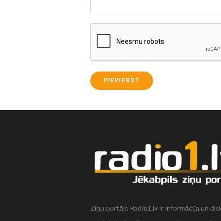
PIEVIENOT
Ziņu portāls Radio1.lv ir informācija un dis