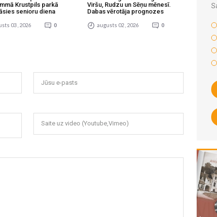
mmā Krustpils parkā
Viršu, Rudzu un Sēņu mēnesī.
S
āsies senioru diena
Dabas vērotāja prognozes
sts 03 , 2026
0
augusts 02 , 2026
0
Jūsu e-pasts
Saite uz video (Youtube,Vimeo)