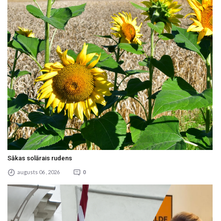
Sākas solārais rudens
augusts 06 , 2026
0