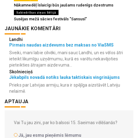
Nākamnedēļ īslaicīgi būs jaušams rudenīgs dzestrums
Sabiedrības ziņas Sēlijā
Susējas mežā sācies festivāls "Sansusī"
JAUNĀKIE KOMENTĀRI
Landhi
Pirmais naudas aizdevums bez maksas no ViaSMS
Sveiki, mani labie cilvēki, mani sauc Landhi, un es vēlos ātri
ieteikt likumīgu uzņēmumu, kurā es varētu nekavējoties
pieteikties ātrajam aizdevuma...
Skolnieciņš
Jēkabpils novadā notiks lauka taktiskais vingrinājums
Prieks par Latvijas armiju, kura ir spējīga aizstāvēt Latviju
nelaimē.
APTAUJA
Vai Tu jau zini, par ko balsosi 15. Saeimas vēlēšanās?
Jā, jau esmu pieņēmis lēmumu