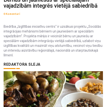
vajadzībām integrēs vietējā sabiedrībā
0 Komentāri
Biedrība „Izglītības iniciatīvu centrs" ir uzsākusi projektu „Sociālās
integrācijas mehānismi bērniem un jauniešiem ar speciālām
vajadzībām". Projekta mērķis ir veicināt bērnu un jauniešu ar
speciālām vajadzībām integrāciju vietējā sabiedrībā, uzlabot viņu
izglītības kvalitāti un mazināt viņu atstumtību, veicinot viņu tiesību
un interešu aizstāvību reģionālajā, nacionālā un starptautiskajā
līmenī.
REDAKTORA SLEJA