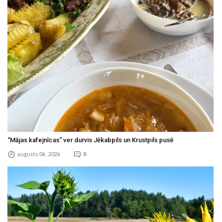
“Mājas kafejnīcas” ver durvis Jēkabpils un Krustpils pusē
augusts 06 , 2026
0