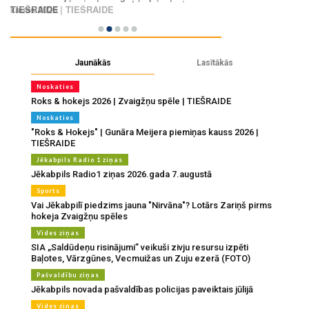
Jaunākās
Lasītākās
Noskaties
Roks & hokejs 2026 | Zvaigžņu spēle | TIEŠRAIDE
Noskaties
"Roks & Hokejs" | Gunāra Meijera piemiņas kauss 2026 |
TIEŠRAIDE
Jēkabpils Radio 1 ziņas
Jēkabpils Radio1 ziņas 2026.gada 7.augustā
Sports
Vai Jēkabpilī piedzims jauna "Nirvāna"? Lotārs Zariņš pirms
hokeja Zvaigžņu spēles
Vides ziņas
SIA „Saldūdeņu risinājumi” veikuši zivju resursu izpēti
Baļotes, Vārzgūnes, Vecmuižas un Zuju ezerā (FOTO)
Pašvaldību ziņas
Jēkabpils novada pašvaldības policijas paveiktais jūlijā
Vides ziņas