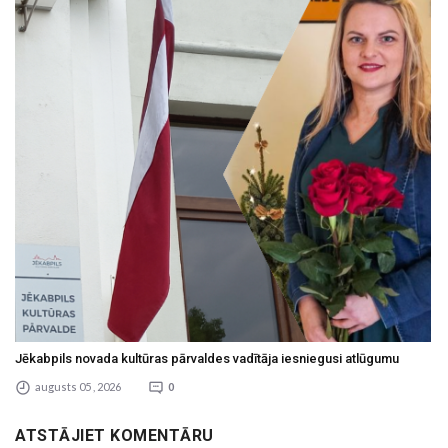
Jēkabpils novada kultūras pārvaldes vadītāja iesniegusi atlūgumu
augusts 05 , 2026
0
ATSTĀJIET KOMENTĀRU