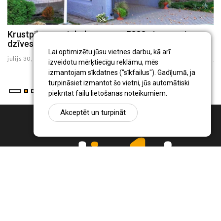
Krustpils pamatskola saņems 5000 eiro sporta
J
dzīves uzlabošanai
G
Lai optimizētu jūsu vietnes darbu, kā arī
julijs 30 , 2026
ju
izveidotu mērķtiecīgu reklāmu, mēs
izmantojam sīkdatnes ("sīkfailus"). Gadījumā, ja
turpināsiet izmantot šo vietni, jūs automātiski
piekrītat failu lietošanas noteikumiem.
Akceptēt un turpināt
Ziņu portāls Radio1.lv ir informācija un diskusija par Jēkabpils