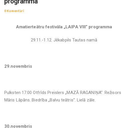
programma
0 Komentāri
Amatierteātru festivāla „LAIPA VIII” programma
29.11.-1.12. Jēkabpils Tautas namā
29.novembris
Pulksten 17.00 Otfrīds Preislers „MAZĀ RAGANIŅA”.
Režisors
Māris Lāpāns. Biedrība „Balvu teātris”. Lielā zāle.
30.novembris