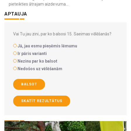
pieteikties ātrajam aizdevuma...
APTAUJA
Vai Tu jau zini, par ko balsosi 15. Saeimas vēlēšanās?
Jā, jau esmu pieņēmis lēmumu
Ir pāris varianti
Nezinu par ko balsot
Nedošos uz vēlēšanām
BALSOT
SKATĪT REZULTĀTUS