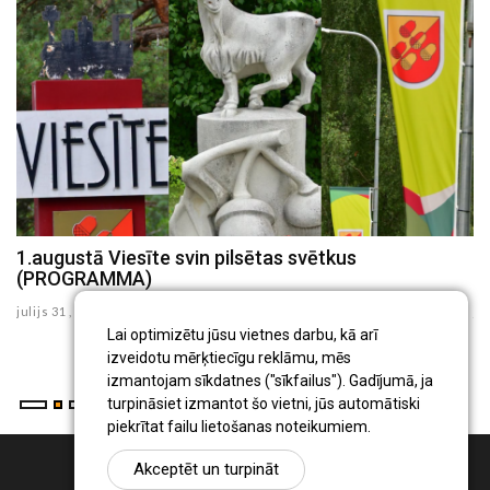
a
1.augustā Viesīte svin pilsētas svētkus
K
(PROGRAMMA)
d
julijs 31 , 2026
ju
Lai optimizētu jūsu vietnes darbu, kā arī
izveidotu mērķtiecīgu reklāmu, mēs
izmantojam sīkdatnes ("sīkfailus"). Gadījumā, ja
turpināsiet izmantot šo vietni, jūs automātiski
piekrītat failu lietošanas noteikumiem.
Akceptēt un turpināt