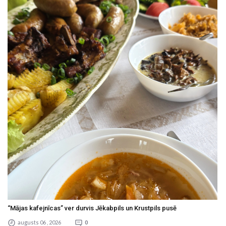
“Mājas kafejnīcas” ver durvis Jēkabpils un Krustpils pusē
augusts 06 , 2026
0