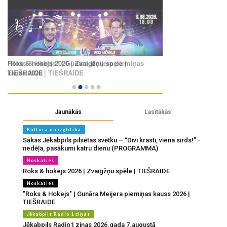
Jaunākās
Lasītākās
Kultūra un izglītība
Sākas Jēkabpils pilsētas svētku – “Divi krasti, viena sirds!” -
nedēļa, pasākumi katru dienu (PROGRAMMA)
Noskaties
Roks & hokejs 2026 | Zvaigžņu spēle | TIEŠRAIDE
Noskaties
"Roks & Hokejs" | Gunāra Meijera piemiņas kauss 2026 |
TIEŠRAIDE
Jēkabpils Radio 1 ziņas
Jēkabpils Radio1 ziņas 2026.gada 7.augustā