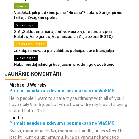
Sports
Vai Jēkabpilī piedzims jauna "Nirvāna"? Lotārs Zariņš pirms
hokeja Zvaigžņu spēles
Vides ziņas
SIA „Saldūdeņu risinājumi” veikuši zivju resursu izpēti
Baļotes, Vārzgūnes, Vecmuižas un Zuju ezerā (FOTO)
Pašvaldību ziņas
Jēkabpils novada pašvaldības policijas paveiktais jūlijā
Vides ziņas
Nākamnedēļ īslaicīgi būs jaušams rudenīgs dzestrums
JAUNĀKIE KOMENTĀRI
Michael J Weirsky
Pirmais naudas aizdevums bez maksas no ViaSMS
Hello people, I want to share my testimony with all of you. I
have daily 9 to 5 jobs but while I work, I try my luck at playing
instant Lotto. On t...
Landhi
Pirmais naudas aizdevums bez maksas no ViaSMS
Sveiki, mani labie cilvēki, mani sauc Landhi, un es vēlos ātri
ieteikt likumīgu uzņēmumu, kurā es varētu nekavējoties