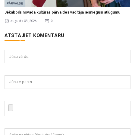
Jēkabpils novada kultūras pārvaldes vadītāja iesniegusi atlūgumu
augusts 05 , 2026
0
ATSTĀJIET KOMENTĀRU
Jūsu vārds:
Jūsu e-pasts
Saite uz video (Youtube,Vimeo)