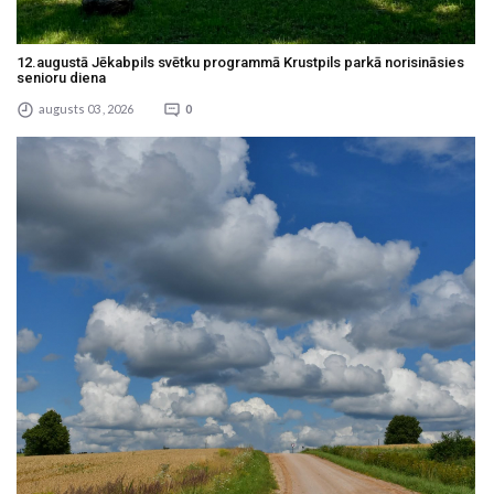
12.augustā Jēkabpils svētku programmā Krustpils parkā norisināsies
senioru diena
augusts 03 , 2026
0