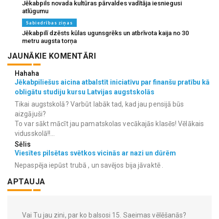
Jēkabpils novada kultūras pārvaldes vadītāja iesniegusi
atlūgumu
Sabiedrības ziņas
Jēkabpilī dzēsts kūlas ugunsgrēks un atbrīvota kaija no 30
metru augsta torņa
JAUNĀKIE KOMENTĀRI
Hahaha
Jēkabpiliešus aicina atbalstīt iniciatīvu par finanšu pratību kā
obligātu studiju kursu Latvijas augstskolās
Tikai augstskolā? Varbūt labāk tad, kad jau pensijā būs
aizgājuši?
To var sākt mācīt jau pamatskolas vecākajās klasēs! Vēlākais
vidusskolā!!...
Sēlis
Viesītes pilsētas svētkos vicinās ar nazi un dūrēm
Nepaspēja iepūst trubā , un savējos bija jāvaktē .
APTAUJA
Vai Tu jau zini, par ko balsosi 15. Saeimas vēlēšanās?