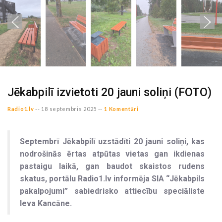
Jēkabpilī izvietoti 20 jauni soliņi (FOTO)
Radio1.lv
--
18 septembris 2025 --
1 Komentāri
Septembrī Jēkabpilī uzstādīti 20 jauni soliņi, kas
nodrošinās ērtas atpūtas vietas gan ikdienas
pastaigu laikā, gan baudot skaistos rudens
skatus, portālu Radio1.lv informēja SIA “Jēkabpils
pakalpojumi” sabiedrisko attiecību speciāliste
Ieva Kancāne.