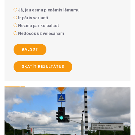
Jā, jau esmu pieņēmis lēmumu
Ir pāris varianti
Nezinu par ko balsot
Nedošos uz vēlēšanām
BALSOT
SKATĪT REZULTĀTUS