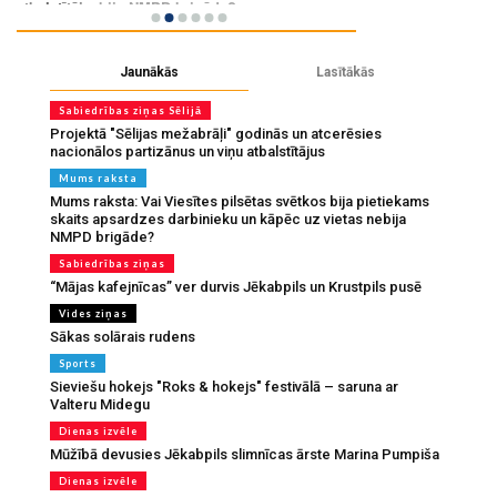
Jaunākās
Lasītākās
Sabiedrības ziņas Sēlijā
Projektā "Sēlijas mežabrāļi" godinās un atcerēsies
nacionālos partizānus un viņu atbalstītājus
Mums raksta
Mums raksta: Vai Viesītes pilsētas svētkos bija pietiekams
skaits apsardzes darbinieku un kāpēc uz vietas nebija
NMPD brigāde?
Sabiedrības ziņas
“Mājas kafejnīcas” ver durvis Jēkabpils un Krustpils pusē
Vides ziņas
Sākas solārais rudens
Sports
Sieviešu hokejs "Roks & hokejs" festivālā – saruna ar
Valteru Midegu
Dienas izvēle
Mūžībā devusies Jēkabpils slimnīcas ārste Marina Pumpiša
Dienas izvēle