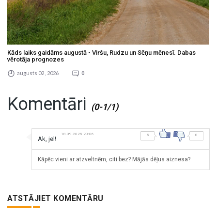
Kāds laiks gaidāms augustā - Viršu, Rudzu un Sēņu mēnesī. Dabas
vērotāja prognozes
augusts 02 , 2026
0
Komentāri
(0-1/1)
18.09.2025 20:06
5
8
Ak, jel!
Kāpēc vieni ar atzveltnēm, citi bez? Mājās dēļus aiznesa?
ATSTĀJIET KOMENTĀRU