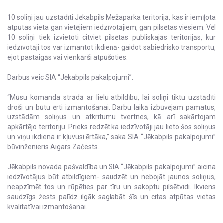
10 soliņi jau uzstādīti Jēkabpils Mežaparka teritorijā, kas ir iemīļota
atpūtas vieta gan vietējiem iedzīvotājiem, gan pilsētas viesiem. Vēl
10 soliņi tiek izvietoti citviet pilsētas publiskajās teritorijās, kur
iedzīvotāji tos var izmantot ikdienā- gaidot sabiedrisko transportu,
ejot pastaigās vai vienkārši atpūšoties.
Darbus veic SIA “Jēkabpils pakalpojumi”.
“Mūsu komanda strādā ar lielu atbildību, lai soliņi tiktu uzstādīti
droši un būtu ērti izmantošanai. Darbu laikā izbūvējam pamatus,
uzstādām soliņus un atkritumu tvertnes, kā arī sakārtojam
apkārtējo teritoriju. Prieks redzēt ka iedzīvotāji jau lieto šos soliņus
un viņu ikdiena ir kļuvusi ērtāka,” saka SIA “Jēkabpils pakalpojumi”
būvinženieris Aigars Začests.
Jēkabpils novada pašvaldība un SIA “Jēkabpils pakalpojumi” aicina
iedzīvotājus būt atbildīgiem- saudzēt un nebojāt jaunos soliņus,
neapzīmēt tos un rūpēties par tīru un sakoptu pilsētvidi. Ikviens
saudzīgs žests palīdz ilgāk saglabāt šīs un citas atpūtas vietas
kvalitatīvai izmantošanai.