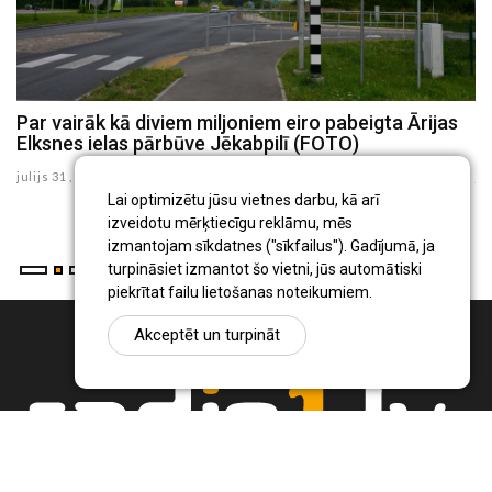
Par vairāk kā diviem miljoniem eiro pabeigta Ārijas
J
Elksnes ielas pārbūve Jēkabpilī (FOTO)
z
julijs 31 , 2026
ju
Lai optimizētu jūsu vietnes darbu, kā arī
izveidotu mērķtiecīgu reklāmu, mēs
izmantojam sīkdatnes ("sīkfailus"). Gadījumā, ja
turpināsiet izmantot šo vietni, jūs automātiski
piekrītat failu lietošanas noteikumiem.
Akceptēt un turpināt