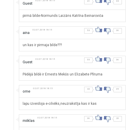
02.07.2018 18:15
41
33
Guest
pirmā bilde-Normunds Laizāns Katrīna Beinaroviča
02.07.2018 18:15
53
36
aina
un kas ir pirmaja bilde???
02.07.2018 18:15
55
36
Guest
Pēdējā bildē ir Ernests Mekšs un Elizabete Plīruma
02.07.2018 18:15
43
39
ome
lapu izveidoja e-cilvēks,neuzrakstīja kas ir kas
02.07.2018 18:15
36
20
miiklas