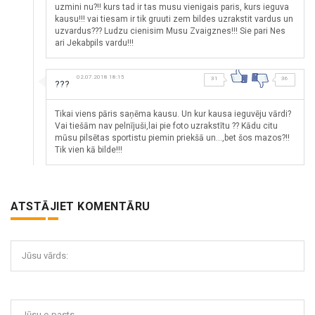
uzmini nu?!! kurs tad ir tas musu vienigais paris, kurs ieguva
kausu!!! vai tiesam ir tik gruuti zem bildes uzrakstit vardus un
uzvardus??? Ludzu cienisim Musu Zvaigznes!!! Sie pari Nes
ari Jekabpils vardu!!!
02.07.2018 18:15
31
36
???
Tikai viens pāris saņēma kausu. Un kur kausa ieguvēju vārdi?
Vai tiešām nav pelnījuši,lai pie foto uzrakstītu ?? Kādu citu
mūsu pilsētas sportistu piemin priekšā un...,bet šos mazos?!!
Tik vien kā bilde!!!
ATSTĀJIET KOMENTĀRU
Jūsu vārds:
Jūsu e-pasts