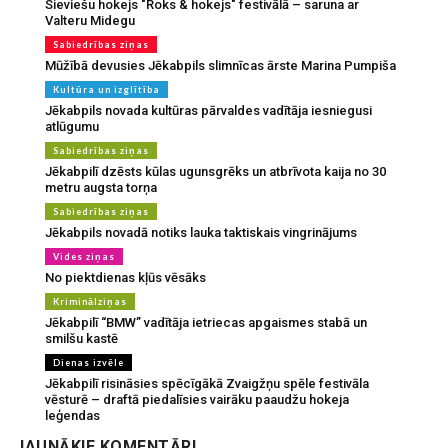
Sieviešu hokejs "Roks & hokejs" festivālā – saruna ar
Valteru Midegu
Sabiedrības ziņas
Mūžībā devusies Jēkabpils slimnīcas ārste Marina Pumpiša
Kultūra un izglītība
Jēkabpils novada kultūras pārvaldes vadītāja iesniegusi
atlūgumu
Sabiedrības ziņas
Jēkabpilī dzēsts kūlas ugunsgrēks un atbrīvota kaija no 30
metru augsta torņa
Sabiedrības ziņas
Jēkabpils novadā notiks lauka taktiskais vingrinājums
Vides ziņas
No piektdienas kļūs vēsāks
Kriminālziņas
Jēkabpilī “BMW” vadītāja ietriecas apgaismes stabā un
smilšu kastē
Dienas izvēle
Jēkabpilī risināsies spēcīgākā Zvaigžņu spēle festivāla
vēsturē – draftā piedalīsies vairāku paaudžu hokeja
leģendas
JAUNĀKIE KOMENTĀRI