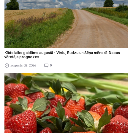
Kāds laiks gaidāms augustā - Viršu, Rudzu un Sēņu mēnesī. Dabas
vērotāja prognozes
augusts 02 , 2026
0