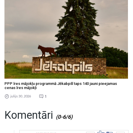
PPP īres mājokļu programmā Jēkabpilī taps 140 jauni pieejamas
cenas īres mājokļi
julijs 30 , 2026
1
Komentāri
(0-6/6)