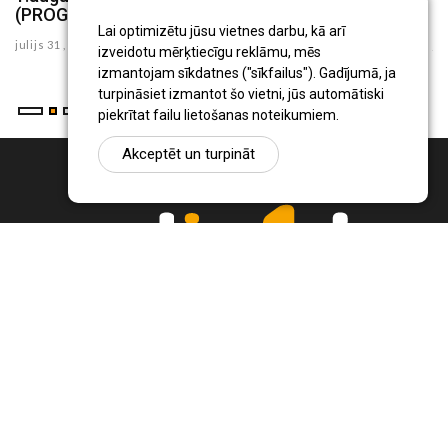
(PROGRAMMA)
G
Lai optimizētu jūsu vietnes darbu, kā arī
julijs 31 , 2026
ju
izveidotu mērķtiecīgu reklāmu, mēs
izmantojam sīkdatnes ("sīkfailus"). Gadījumā, ja
turpināsiet izmantot šo vietni, jūs automātiski
piekrītat failu lietošanas noteikumiem.
Akceptēt un turpināt
Ziņu portāls Radio1.lv ir informācija un diskusija par Jēkabpils
pilsētas un reģiona novadu aktualitātēm. Svarīgākie notikumi un
procesi Latvijā un pasaulē.