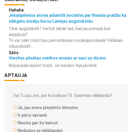
Hahaha
Jēkabpiliešus aicina atbalstīt iniciatīvu par finanšu pratību kā
obligātu studiju kursu Latvijas augstskolās
Tikai augstskolā? Varbūt labāk tad, kad jau pensijā būs
aizgājuši?
To var sākt mācīt jau pamatskolas vecākajās klasēs! Vēlākais
vidusskolā!!...
Sēlis
Viesītes pilsētas svētkos vicinās ar nazi un dūrēm
Nepaspēja iepūst trubā , un savējos bija jāvaktē .
APTAUJA
Vai Tu jau zini, par ko balsosi 15. Saeimas vēlēšanās?
Jā, jau esmu pieņēmis lēmumu
Ir pāris varianti
Nezinu par ko balsot
Nedošos uz vēlēšanām