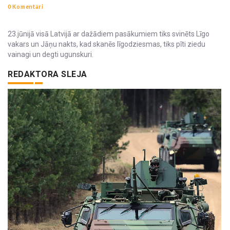
0 Komentāri
23.jūnijā visā Latvijā ar dažādiem pasākumiem tiks svinēts Līgo
vakars un Jāņu nakts, kad skanēs līgodziesmas, tiks pīti ziedu
vainagi un degti ugunskuri.
REDAKTORA SLEJA