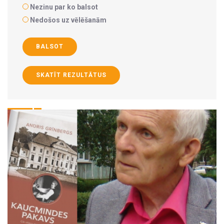
Nezinu par ko balsot
Nedošos uz vēlēšanām
BALSOT
SKATĪT REZULTĀTUS