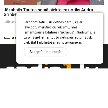
Jēkabpils Tautas namā piektdien notiks Andra
J
Grīnberga desmitās grāmatas atvēršanas svētki
f
julijs 29 , 2026
ju
Lai optimizētu jūsu vietnes darbu, kā arī
izveidotu mērķtiecīgu reklāmu, mēs
izmantojam sīkdatnes ("sīkfailus"). Gadījumā, ja
turpināsiet izmantot šo vietni, jūs automātiski
piekrītat failu lietošanas noteikumiem.
Akceptēt un turpināt
Ziņu portāls Radio1.lv ir informācija un diskusija par Jēkabpils
pilsētas un reģiona novadu aktualitātēm. Svarīgākie notikumi un