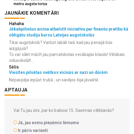
metru augsta torņa
JAUNĀKIE KOMENTĀRI
Hahaha
Jēkabpiliešus aicina atbalstīt iniciatīvu par finanšu pratību kā
obligātu studiju kursu Latvijas augstskolās
Tikai augstskolā? Varbūt labāk tad, kad jau pensijā būs
aizgājuši?
To var sākt mācīt jau pamatskolas vecākajās klasēs! Vēlākais
vidusskolā!!...
Sēlis
Viesītes pilsētas svētkos vicinās ar nazi un dūrēm
Nepaspēja iepūst trubā , un savējos bija jāvaktē .
APTAUJA
Vai Tu jau zini, par ko balsosi 15. Saeimas vēlēšanās?
Jā, jau esmu pieņēmis lēmumu
Ir pāris varianti