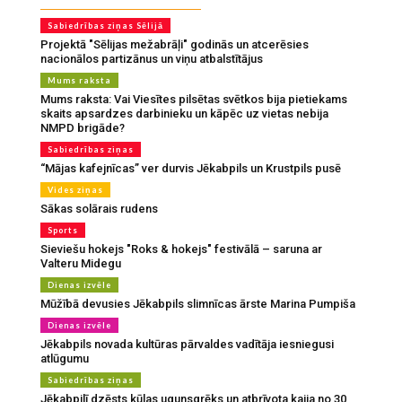
Sabiedrības ziņas Sēlijā
Projektā "Sēlijas mežabrāļi" godinās un atcerēsies
nacionālos partizānus un viņu atbalstītājus
Mums raksta
Mums raksta: Vai Viesītes pilsētas svētkos bija pietiekams
skaits apsardzes darbinieku un kāpēc uz vietas nebija
NMPD brigāde?
Sabiedrības ziņas
“Mājas kafejnīcas” ver durvis Jēkabpils un Krustpils pusē
Vides ziņas
Sākas solārais rudens
Sports
Sieviešu hokejs "Roks & hokejs" festivālā – saruna ar
Valteru Midegu
Dienas izvēle
Mūžībā devusies Jēkabpils slimnīcas ārste Marina Pumpiša
Dienas izvēle
Jēkabpils novada kultūras pārvaldes vadītāja iesniegusi
atlūgumu
Sabiedrības ziņas
Jēkabpilī dzēsts kūlas ugunsgrēks un atbrīvota kaija no 30