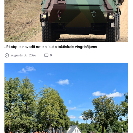
Jēkabpils novadā notiks lauka taktiskais vingrinājums
augusts 05 , 2026
0