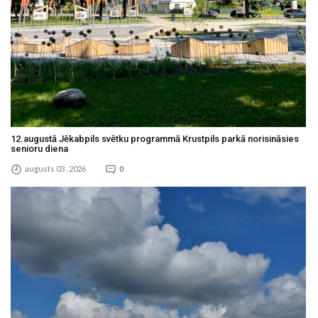
12.augustā Jēkabpils svētku programmā Krustpils parkā norisināsies
senioru diena
augusts 03 , 2026
0