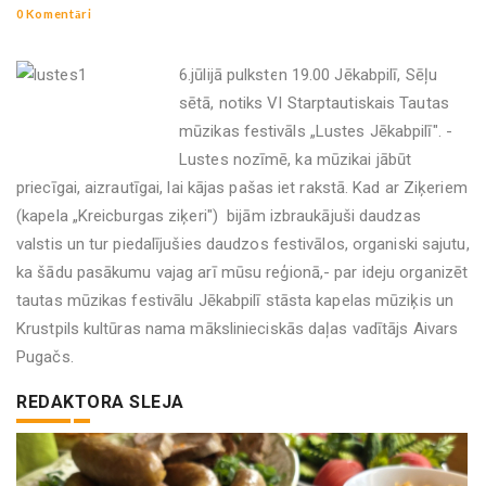
0 Komentāri
6.jūlijā pulksten 19.00 Jēkabpilī, Sēļu
sētā, notiks VI Starptautiskais Tautas
mūzikas festivāls „Lustes Jēkabpilī". -
Lustes nozīmē, ka mūzikai jābūt
priecīgai, aizrautīgai, lai kājas pašas iet rakstā. Kad ar Ziķeriem
(kapela „Kreicburgas ziķeri") bijām izbraukājuši daudzas
valstis un tur piedalījušies daudzos festivālos, organiski sajutu,
ka šādu pasākumu vajag arī mūsu reģionā,- par ideju organizēt
tautas mūzikas festivālu Jēkabpilī stāsta kapelas mūziķis un
Krustpils kultūras nama mākslinieciskās daļas vadītājs Aivars
Pugačs.
REDAKTORA SLEJA