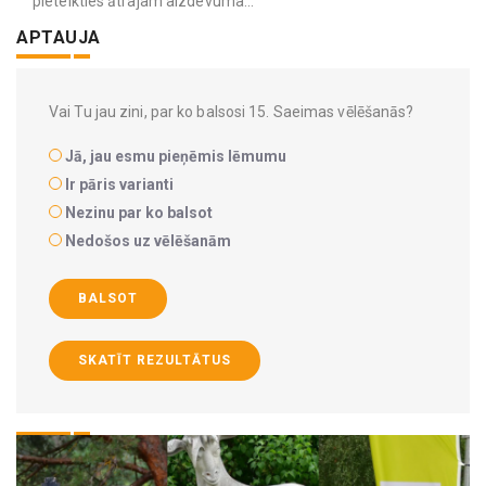
pieteikties ātrajam aizdevuma...
APTAUJA
Vai Tu jau zini, par ko balsosi 15. Saeimas vēlēšanās?
Jā, jau esmu pieņēmis lēmumu
Ir pāris varianti
Nezinu par ko balsot
Nedošos uz vēlēšanām
BALSOT
SKATĪT REZULTĀTUS