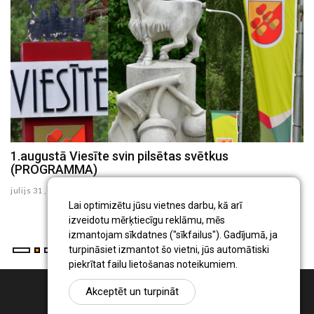
a
1.augustā Viesīte svin pilsētas svētkus
K
(PROGRAMMA)
d
julijs 31 , 2026
ju
Lai optimizētu jūsu vietnes darbu, kā arī
izveidotu mērķtiecīgu reklāmu, mēs
izmantojam sīkdatnes ("sīkfailus"). Gadījumā, ja
turpināsiet izmantot šo vietni, jūs automātiski
piekrītat failu lietošanas noteikumiem.
Akceptēt un turpināt