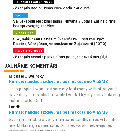
Jēkabpils Radio 1 ziņas
Jēkabpils Radio1 ziņas 2026.gada 7.augustā
Sports
Vai Jēkabpilī piedzims jauna "Nirvāna"? Lotārs Zariņš pirms
hokeja Zvaigžņu spēles
Vides ziņas
SIA „Saldūdeņu risinājumi” veikuši zivju resursu izpēti
Baļotes, Vārzgūnes, Vecmuižas un Zuju ezerā (FOTO)
Pašvaldību ziņas
Jēkabpils novada pašvaldības policijas paveiktais jūlijā
JAUNĀKIE KOMENTĀRI
Michael J Weirsky
Pirmais naudas aizdevums bez maksas no ViaSMS
Hello people, I want to share my testimony with all of you. I
have daily 9 to 5 jobs but while I work, I try my luck at playing
instant Lotto. On t...
Landhi
Pirmais naudas aizdevums bez maksas no ViaSMS
Sveiki, mani labie cilvēki, mani sauc Landhi, un es vēlos ātri
ieteikt likumīgu uzņēmumu, kurā es varētu nekavējoties