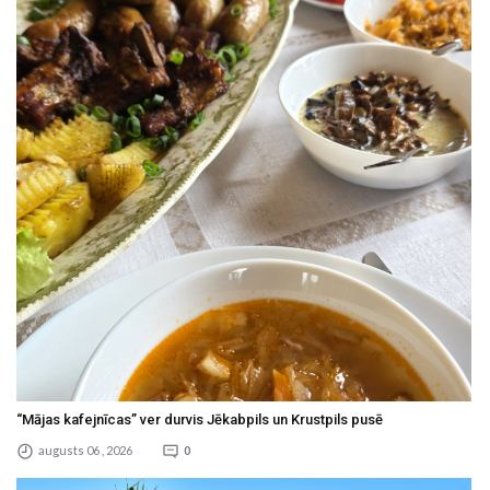
“Mājas kafejnīcas” ver durvis Jēkabpils un Krustpils pusē
augusts 06 , 2026
0