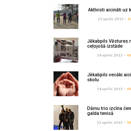
Aktīvisti aicināti uz
15 aprilis 2015
--
0
Jēkabpils Vēstures
ceļojošā izstāde
14 aprilis 2015
--
0
Jēkabpils vecāki ai
skolu
14 aprilis 2015
--
0
Dāmu trio izcīna če
galda tenisā
13 aprilis 2015
--
0