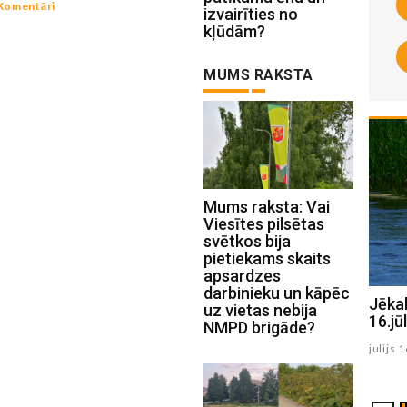
Komentāri
izvairīties no
kļūdām?
MUMS RAKSTA
Mums raksta: Vai
Viesītes pilsētas
svētkos bija
pietiekams skaits
apsardzes
darbinieku un kāpēc
Jēkabpils Radio1 ziņas 2026.gada
Jēka
uz vietas nebija
17.jūlijā
16.jūl
NMPD brigāde?
julijs 17 , 2026
julijs 