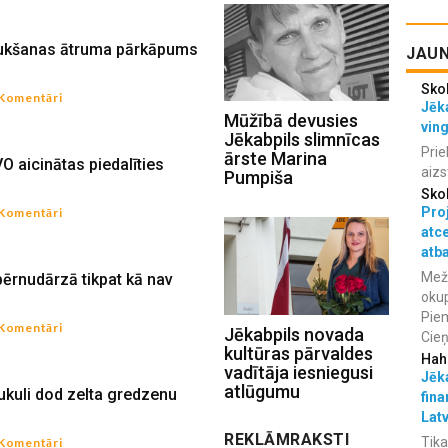
raukšanas ātruma pārkāpums
JAUN
Sko
 Komentāri
Jēka
Mūžībā devusies
vin
Jēkabpils slimnīcas
Prie
ārste Marina
 aicinātas piedalīties
aizs
Pumpiša
Sko
Proj
 Komentāri
atc
atba
Meža
bērnudārzā tikpat kā nav
okup
Piem
 Komentāri
Jēkabpils novada
Cieņ
kultūras pārvaldes
Hah
vadītāja iesniegusi
Jēka
atlūgumu
ukuli dod zelta gredzenu
fina
Lat
REKLĀMRAKSTI
Tika
 Komentāri