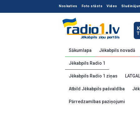
Noskaties
Foto stāsts
Video
Sludināju
Sākumlapa
Jēkabpils novadā
Jēkabpils Radio 1
Jēkabpils Radio 1 ziņas
LATGA
Atbild Jēkabpils pašvaldība
Jēk
Pārredzamības paziņojumi