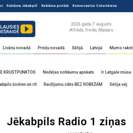
mi
Reklāma Jēkabpilī
Reklāma portālā
Komercavīze Ceturtdiena
2026.gada 7. augusts
Alfrēds, Fredis, Madars
Līvānu novadā
Preiļu novadā
Sēlijā
Latvijā
Mums rakst
LE KRUSTPUNKTOS
Nedēļas notikumu apskats
Ir Latgale mūsu
abpils šodien un rīt
Raidījumu cikls BEZ ROBEŽĀM
Sēlija sēj
Jēkabpils Radio 1 ziņas