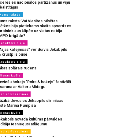
tcerēsies nacionālos partizānus un viņu
balstītājus
Mums raksta
ms raksta: Vai Viesītes pilsētas
vētkos bija pietiekams skaits apsardzes
rbinieku un kāpēc uz vietas nebija
MPD brigāde?
Redaktora sleja
ājas kafejnīcas” ver durvis Jēkabpils
 Krustpils pusē
Redaktora sleja
ākas solārais rudens
Dienas izvēle
eviešu hokejs "Roks & hokejs" festivālā
 saruna ar Valteru Midegu
Sabiedrības ziņas
ūžībā devusies Jēkabpils slimnīcas
rste Marina Pumpiša
Dienas izvēle
ēkabpils novada kultūras pārvaldes
dītāja iesniegusi atlūgumu
Sabiedrības ziņas