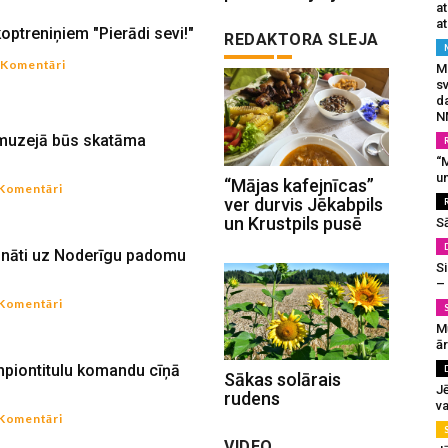
a
at
 koptreniņiem "Pierādi sevi!"
REDAKTORA SLEJA
 Komentāri
Mu
s
da
N
 muzejā būs skatāma
“M
un
“Mājas kafejnīcas”
 Komentāri
ver durvis Jēkabpils
un Krustpils pusē
S
cināti uz Noderīgu padomu
Si
–
 Komentāri
M
ā
mpiontitulu komandu cīņā
Sākas solārais
J
rudens
va
 Komentāri
VIDEO