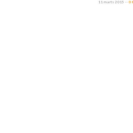
11 marts 2015
--
0 