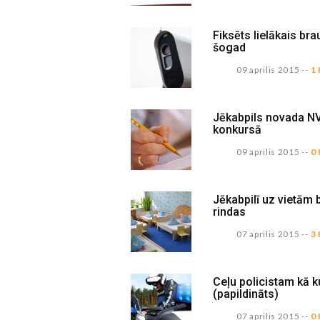
Fiksēts lielākais b
šogad
09 aprilis 2015
--
1
Jēkabpils novada NVO
konkursā
09 aprilis 2015
--
0
Jēkabpilī uz vietām 
rindas
07 aprilis 2015
--
3
Ceļu policistam kā k
(papildināts)
07 aprilis 2015
--
0