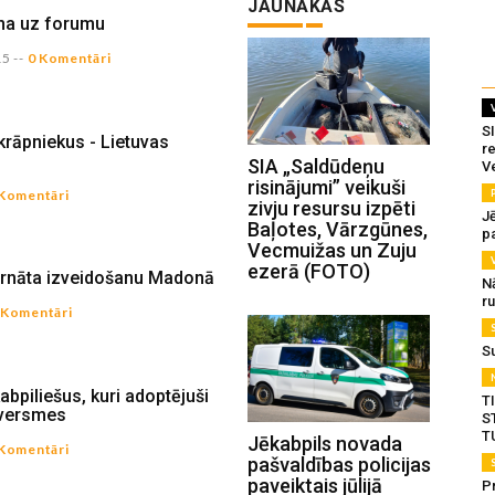
JAUNĀKĀS
ina uz forumu
15
--
0 Komentāri
SI
 krāpniekus - Lietuvas
re
SIA „Saldūdeņu
V
risinājumi” veikuši
 Komentāri
zivju resursu izpēti
J
Baļotes, Vārzgūnes,
pa
Vecmuižas un Zuju
ezerā (FOTO)
ternāta izveidošanu Madonā
N
r
 Komentāri
S
abpiliešus, kuri adoptējuši
T
tversmes
S
T
Jēkabpils novada
 Komentāri
pašvaldības policijas
paveiktais jūlijā
Pr