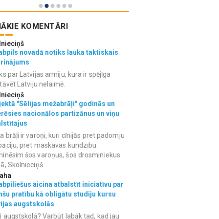
ĀKIE KOMENTĀRI
lnieciņš
bpils novadā notiks lauka taktiskais
grinājums
ks par Latvijas armiju, kura ir spējīga
tāvēt Latviju nelaimē.
lnieciņš
ektā "Sēlijas mežabrāļi" godinās un
erēsies nacionālos partizānus un viņu
lstītājus
 brāļi ir varoņi, kuri cīnijās pret padomju
āciju, pret maskavas kundzību.
inēsim šos varoņus, šos drosminiekus.
ā, Skolnieciņš
aha
bpiliešus aicina atbalstīt iniciatīvu par
nšu pratību kā obligātu studiju kursu
vijas augstskolās
i augstskolā? Varbūt labāk tad, kad jau