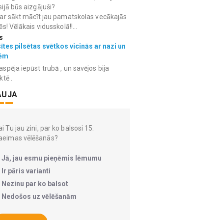
ijā būs aizgājuši?
ar sākt mācīt jau pamatskolas vecākajās
ēs! Vēlākais vidusskolā!!...
s
ītes pilsētas svētkos vicinās ar nazi un
ēm
spēja iepūst trubā , un savējos bija
ktē .
AUJA
i Tu jau zini, par ko balsosi 15.
aeimas vēlēšanās?
Jā, jau esmu pieņēmis lēmumu
Ir pāris varianti
Nezinu par ko balsot
Nedošos uz vēlēšanām