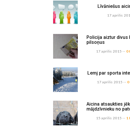
Līvāniešus aic
17 aprilis 20
Policija aiztur divus
pilsoņus
17 aprilis 2015
--
0
Lemj par sporta in
17 aprilis 2015
--
0
Aicina atsaukties jēk
mājdzīvnieku no pa
15 aprilis 2015
--
1