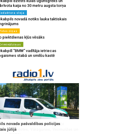
ēkabpilī dzēsts kūlas ugunsgrēks un
brīvota kaija no 30 metru augsta torņa
Redaktora sleja
kabpils novadā notiks lauka taktiskais
ingrinājums
Vides ziņas
o piektdienas kļūs vēsāks
Kriminālziņas
kabpilī “BMW” vadītāja ietriecas
pgaismes stabā un smilšu kastē