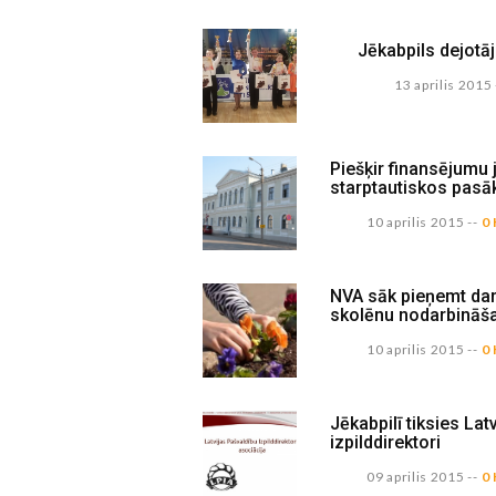
Jēkabpils dejotāji
13 aprilis 2015
Piešķir finansējumu 
starptautiskos pas
10 aprilis 2015
--
0
NVA sāk pieņemt dar
skolēnu nodarbināš
10 aprilis 2015
--
0
Jēkabpilī tiksies Lat
izpilddirektori
09 aprilis 2015
--
0