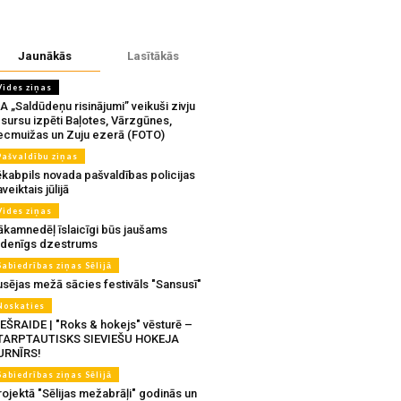
Jaunākās
Lasītākās
Vides ziņas
A „Saldūdeņu risinājumi” veikuši zivju
sursu izpēti Baļotes, Vārzgūnes,
ecmuižas un Zuju ezerā (FOTO)
Pašvaldību ziņas
ēkabpils novada pašvaldības policijas
veiktais jūlijā
Vides ziņas
ākamnedēļ īslaicīgi būs jaušams
udenīgs dzestrums
Sabiedrības ziņas Sēlijā
usējas mežā sācies festivāls "Sansusī"
Noskaties
IEŠRAIDE | "Roks & hokejs" vēsturē –
TARPTAUTISKS SIEVIEŠU HOKEJA
URNĪRS!
Sabiedrības ziņas Sēlijā
ojektā "Sēlijas mežabrāļi" godinās un