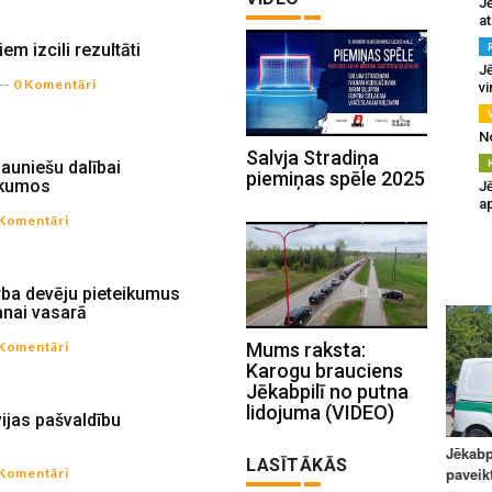
J
at
em izcili rezultāti
Jē
--
0 Komentāri
v
N
Salvja Stradiņa
jauniešu dalībai
piemiņas spēle 2025
ākumos
Jē
a
 Komentāri
ba devēju pieteikumus
anai vasarā
 Komentāri
Mums raksta:
Karogu brauciens
Jēkabpilī no putna
lidojuma (VIDEO)
vijas pašvaldību
LASĪTĀKĀS
 Komentāri