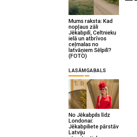
Mums raksta: Kad
nopļaus zāli
Jēkabpilī, Celtnieku
ielā un atbrīvos
ceļmalas no
latvāņiem Sēlpilī?
(FOTO)
LASĀMGABALS
No Jēkabpils līdz
Londonai:
Jēkabpiliete pārstāv
Latviju