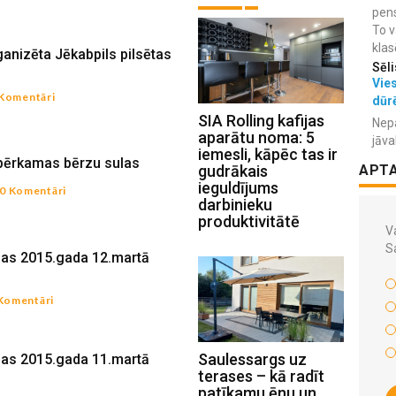
pens
To v
klas
ganizēta Jēkabpils pilsētas
Sēli
Vies
 Komentāri
dūr
SIA Rolling kafijas
Nepa
aparātu noma: 5
jāva
iemesli, kāpēc tas ir
opērkamas bērzu sulas
gudrākais
APT
ieguldījums
0 Komentāri
darbinieku
produktivitātē
Va
S
ņas 2015.gada 12.martā
Komentāri
Saulessargs uz
ņas 2015.gada 11.martā
terases – kā radīt
patīkamu ēnu un