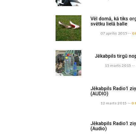
Vēl domā, kā tiks or
svētku lielā balle
07 aprilis 2015
--
0
Jēkabpils tirgū n
15 marts 2015
--
Jēkabpils Radio1 zi
(AUDIO)
12 marts 2015
--
0 
Jēkabpils Radio1 zi
(Audio)