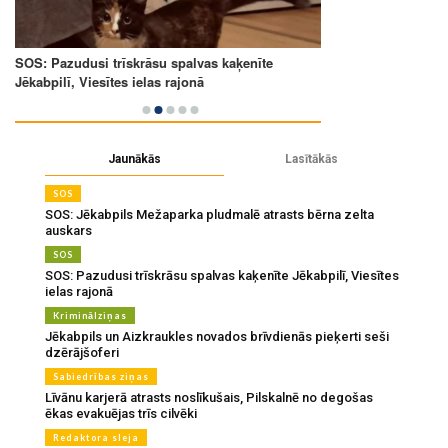
Jaunākās
Lasītākās
SOS
SOS: Jēkabpils Mežaparka pludmalē atrasts bērna zelta
auskars
SOS
SOS: Pazudusi trīskrāsu spalvas kaķenīte Jēkabpilī, Viesītes
ielas rajonā
Kriminālziņas
Jēkabpils un Aizkraukles novados brīvdienās pieķerti seši
dzērājšoferi
Sabiedrības ziņas
Līvānu karjerā atrasts noslīkušais, Pilskalnē no degošas
ēkas evakuējas trīs cilvēki
Redaktora sleja