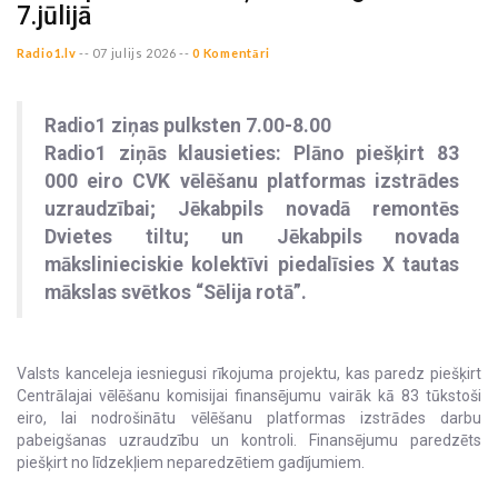
7.jūlijā
Radio1.lv
--
07 julijs 2026 --
0 Komentāri
Radio1 ziņas pulksten 7.00-8.00
Radio1 ziņās klausieties: Plāno piešķirt 83
000 eiro CVK vēlēšanu platformas izstrādes
uzraudzībai; Jēkabpils novadā remontēs
Dvietes tiltu; un Jēkabpils novada
mākslinieciskie kolektīvi piedalīsies X tautas
mākslas svētkos “Sēlija rotā”.
Valsts kanceleja iesniegusi rīkojuma projektu, kas paredz piešķirt
Centrālajai vēlēšanu komisijai finansējumu vairāk kā 83 tūkstoši
eiro, lai nodrošinātu vēlēšanu platformas izstrādes darbu
pabeigšanas uzraudzību un kontroli. Finansējumu paredzēts
piešķirt no līdzekļiem neparedzētiem gadījumiem.