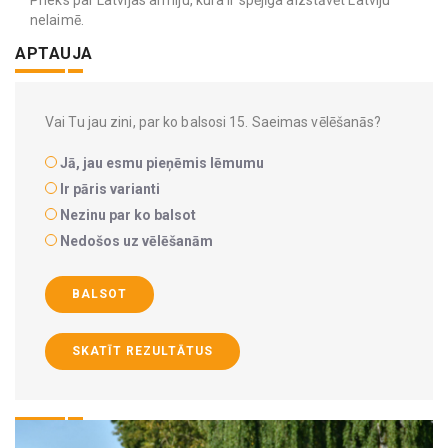
nelaimē.
APTAUJA
Vai Tu jau zini, par ko balsosi 15. Saeimas vēlēšanās?
Jā, jau esmu pieņēmis lēmumu
Ir pāris varianti
Nezinu par ko balsot
Nedošos uz vēlēšanām
BALSOT
SKATĪT REZULTĀTUS