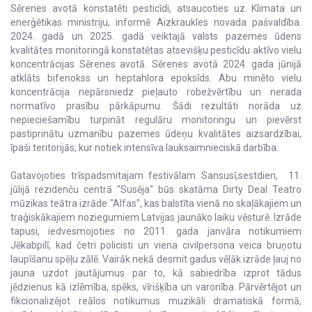
Sērenes avotā konstatēti pesticīdi, atsaucoties uz Klimata un
enerģētikas ministriju, informē Aizkraukles novada pašvaldība.
2024. gadā un 2025. gadā veiktajā valsts pazemes ūdens
kvalitātes monitoringā konstatētas atsevišķu pesticīdu aktīvo vielu
koncentrācijas Sērenes avotā. Sērenes avotā 2024. gada jūnijā
atklāts bifenokss un heptahlora epoksīds. Abu minēto vielu
koncentrācija nepārsniedz pieļauto robežvērtību un nerada
normatīvo prasību pārkāpumu. Šādi rezultāti norāda uz
nepieciešamību turpināt regulāru monitoringu un pievērst
pastiprinātu uzmanību pazemes ūdeņu kvalitātes aizsardzībai,
īpaši teritorijās, kur notiek intensīva lauksaimnieciskā darbība.
Gatavojoties trīspadsmitajam festivālam Sansusī,sestdien, 11.
jūlijā rezidenču centrā "Susēja" būs skatāma Dirty Deal Teatro
mūzikas teātra izrāde "Alfas", kas balstīta vienā no skaļākajiem un
traģiskākajiem noziegumiem Latvijas jaunāko laiku vēsturē. Izrāde
tapusi, iedvesmojoties no 2011. gada janvāra notikumiem
Jēkabpilī, kad četri policisti un viena civilpersona veica bruņotu
laupīšanu spēļu zālē. Vairāk nekā desmit gadus vēlāk izrāde ļauj no
jauna uzdot jautājumus par to, kā sabiedrība izprot tādus
jēdzienus kā izlēmība, spēks, vīrišķība un varonība. Pārvērtējot un
fikcionalizējot reālos notikumus muzikāli dramatiskā formā,