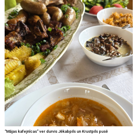
“Mājas kafejnīcas” ver durvis Jēkabpils un Krustpils pusē