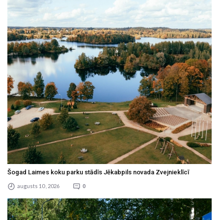
Šogad Laimes koku parku stādīs Jēkabpils novada Zvejnieklīcī
augusts 10 , 2026
0