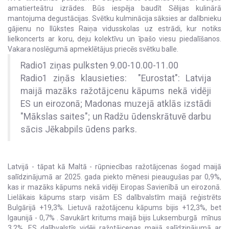
amatierteātru izrādes. Būs iespēja baudīt Sēlijas kulinārā
mantojuma degustācijas. Svētku kulminācija sāksies ar dalībnieku
gājienu no Ilūkstes Raiņa vidusskolas uz estrādi, kur notiks
lielkoncerts ar koru, deju kolektīvu un īpašo viesu piedalīšanos.
Vakara noslēgumā apmeklētājus priecēs svētku balle.
Radio1 ziņas pulksten 9.00-10.00-11.00
Radio1 ziņās klausieties: "Eurostat": Latvija
maijā mazāks ražotājcenu kāpums nekā vidēji
ES un eirozonā; Madonas muzejā atklās izstādi
"Mākslas saites"; un Radžu ūdenskrātuvē darbu
sācis Jēkabpils ūdens parks.
Latvijā - tāpat kā Maltā - rūpniecības ražotājcenas šogad maijā
salīdzinājumā ar 2025. gada piekto mēnesi pieaugušas par 0,9%,
kas ir mazāks kāpums nekā vidēji Eiropas Savienībā un eirozonā.
Lielākais kāpums starp visām ES dalībvalstīm maijā reģistrēts
Bulgārijā +19,3%. Lietuvā ražotājcenu kāpums bijis +12,3%, bet
Igaunijā - 0,7% . Savukārt kritums maijā bijis Luksemburgā mīnus
3,2%. ES dalībvalstīs vidēji ražotājcenas maijā salīdzinājumā ar