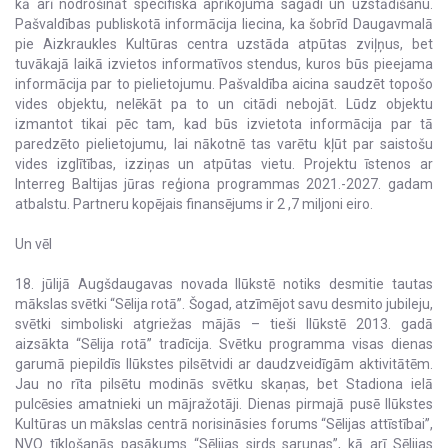
kā arī nodrošināt specifiska aprīkojuma sagādi un uzstādīšanu.
Pašvaldības publiskotā informācija liecina, ka šobrīd Daugavmalā
pie Aizkraukles Kultūras centra uzstāda atpūtas zviļņus, bet
tuvākajā laikā izvietos informatīvos stendus, kuros būs pieejama
informācija par to pielietojumu. Pašvaldība aicina saudzēt topošo
vides objektu, nelēkāt pa to un citādi nebojāt. Lūdz objektu
izmantot tikai pēc tam, kad būs izvietota informācija par tā
paredzēto pielietojumu, lai nākotnē tas varētu kļūt par saistošu
vides izglītības, izziņas un atpūtas vietu. Projektu īstenos ar
Interreg Baltijas jūras reģiona programmas 2021.-2027. gadam
atbalstu. Partneru kopējais finansējums ir 2 ,7 miljoni eiro.
Un vēl
18. jūlijā Augšdaugavas novada Ilūkstē notiks desmitie tautas
mākslas svētki “Sēlija rotā”. Šogad, atzīmējot savu desmito jubileju,
svētki simboliski atgriežas mājās – tieši Ilūkstē 2013. gadā
aizsākta “Sēlija rotā” tradīcija. Svētku programma visas dienas
garumā piepildīs Ilūkstes pilsētvidi ar daudzveidīgām aktivitātēm.
Jau no rīta pilsētu modinās svētku skaņas, bet Stadiona ielā
pulcēsies amatnieki un mājražotāji. Dienas pirmajā pusē Ilūkstes
Kultūras un mākslas centrā norisināsies forums “Sēlijas attīstībai”,
NVO tīklošanās pasākums “Sēlijas sirds sarunas”, kā arī Sēlijas