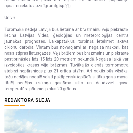
apsaimniekotu apzinīgi un ilgtspējīgi.
Un vēl
Turpmākā nedēļa Latvijā būs lietaina ar brāzmainu vēju piekrastē,
liecina Latvijas Vides, ģeoloģijas un meteoroloģijas centra
jaunākās prognozes. Laikapstākļus turpinās ietekmēt aktīva
ciklonu darbība. Vietām būs novērojami arī negaisa mākoņi, kas
nesīs stipras lietusgāzes. Vējš brīžiem būs brāzmains un piekrastē
pastiprināsies līdz 15 līdz 20 metriem sekundē. Negaisa laikā var
izveidoties krasas vēja brāzmas. Tuvākajās dienās termometra
stabiņš nepārsniegs plus 21 grāda atzīmi. Arī naktīs būs vēsāks,
taču nedēļas nogalē valstī pakāpeniski ieplūdīs siltāka gaisa masa,
tādēļ nedēļas izskaņa gaidāma silta un daudzviet gaisa
temperatūra pārsniegs plus 20 grādus.
REDAKTORA SLEJA