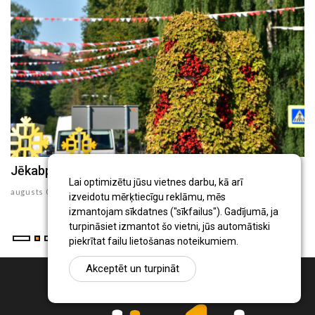
Jēkabpils Radio1 ziņas 2026.gada 6.augustā
J
Lai optimizētu jūsu vietnes darbu, kā arī
augusts 06 , 2026
au
izveidotu mērķtiecīgu reklāmu, mēs
izmantojam sīkdatnes ("sīkfailus"). Gadījumā, ja
turpināsiet izmantot šo vietni, jūs automātiski
piekrītat failu lietošanas noteikumiem.
Akceptēt un turpināt