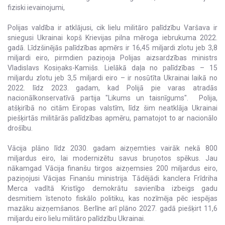
fiziski ievainojumi,
Polijas valdība ir atklājusi, cik lielu militāro palīdzību Varšava ir
sniegusi Ukrainai kopš Krievijas pilna mēroga iebrukuma 2022.
gadā. Līdzšinējās palīdzības apmērs ir 16,45 miljardi zlotu jeb 3,8
miljardi eiro, pirmdien paziņoja Polijas aizsardzības ministrs
Vladislavs Kosiņaks-Kamišs. Lielākā daļa no palīdzības – 15
miljardu zlotu jeb 3,5 miljardi eiro – ir nosūtīta Ukrainai laikā no
2022. līdz 2023. gadam, kad Polijā pie varas atradās
nacionālkonservatīvā partija "Likums un taisnīgums". Polija,
atšķirībā no citām Eiropas valstīm, līdz šim neatklāja Ukrainai
piešķirtās militārās palīdzības apmēru, pamatojot to ar nacionālo
drošību.
Vācija plāno līdz 2030. gadam aizņemties vairāk nekā 800
miljardus eiro, lai modernizētu savus bruņotos spēkus. Jau
nākamgad Vācija finanšu tirgos aizņemsies 200 miljardus eiro,
paziņojusi Vācijas Finanšu ministrija. Tādējādi kanclera Frīdriha
Merca vadītā Kristīgo demokrātu savienība izbeigs gadu
desmitiem īstenoto fiskālo politiku, kas nozīmēja pēc iespējas
mazāku aizņemšanos. Berlīne arī plāno 2027. gadā piešķirt 11,6
miljardu eiro lielu militāro palīdzību Ukrainai.