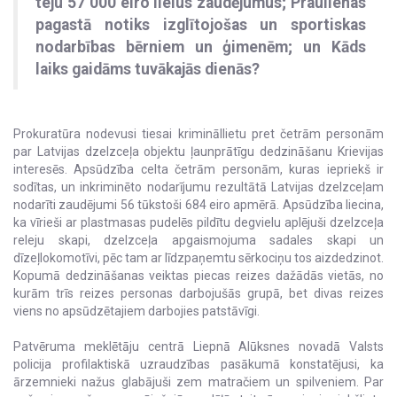
teju 57 000 eiro lielus zaudējumus; Praulienas
pagastā notiks izglītojošas un sportiskas
nodarbības bērniem un ģimenēm; un Kāds
laiks gaidāms tuvākajās dienās?
Prokuratūra nodevusi tiesai krimināllietu pret četrām personām
par Latvijas dzelzceļa objektu ļaunprātīgu dedzināšanu Krievijas
interesēs. Apsūdzība celta četrām personām, kuras iepriekš ir
sodītas, un inkriminēto nodarījumu rezultātā Latvijas dzelzceļam
nodarīti zaudējumi 56 tūkstoši 684 eiro apmērā. Apsūdzība liecina,
ka vīrieši ar plastmasas pudelēs pildītu degvielu aplējuši dzelzceļa
releju skapi, dzelzceļa apgaismojuma sadales skapi un
dīzeļlokomotīvi, pēc tam ar līdzpaņemtu sērkociņu tos aizdedzinot.
Kopumā dedzināšanas veiktas piecas reizes dažādās vietās, no
kurām trīs reizes personas darbojušās grupā, bet divas reizes
viens no apsūdzētajiem darbojies patstāvīgi.
Patvēruma meklētāju centrā Liepnā Alūksnes novadā Valsts
policija profilaktiskā uzraudzības pasākumā konstatējusi, ka
ārzemnieki nažus glabājuši zem matračiem un spilveniem. Par