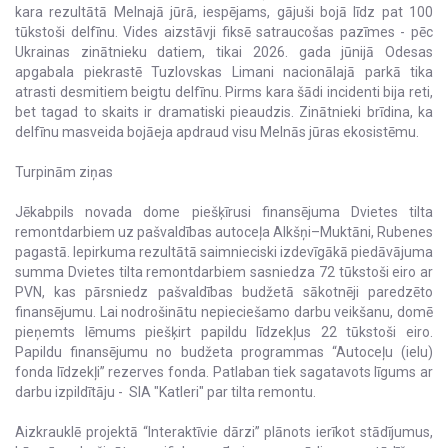
kara rezultātā Melnajā jūrā, iespējams, gājuši bojā līdz pat 100
tūkstoši delfīnu. Vides aizstāvji fiksē satraucošas pazīmes - pēc
Ukrainas zinātnieku datiem, tikai 2026. gada jūnijā Odesas
apgabala piekrastē Tuzlovskas Limani nacionālajā parkā tika
atrasti desmitiem beigtu delfīnu. Pirms kara šādi incidenti bija reti,
bet tagad to skaits ir dramatiski pieaudzis. Zinātnieki brīdina, ka
delfīnu masveida bojāeja apdraud visu Melnās jūras ekosistēmu.
Turpinām ziņas
Jēkabpils novada dome piešķīrusi finansējuma Dvietes tilta
remontdarbiem uz pašvaldības autoceļa Alkšņi–Muktāni, Rubenes
pagastā. Iepirkuma rezultātā saimnieciski izdevīgākā piedāvājuma
summa Dvietes tilta remontdarbiem sasniedza 72 tūkstoši eiro ar
PVN, kas pārsniedz pašvaldības budžetā sākotnēji paredzēto
finansējumu. Lai nodrošinātu nepieciešamo darbu veikšanu, domē
pieņemts lēmums piešķirt papildu līdzekļus 22 tūkstoši eiro.
Papildu finansējumu no budžeta programmas “Autoceļu (ielu)
fonda līdzekļi” rezerves fonda. Patlaban tiek sagatavots līgums ar
darbu izpildītāju - SIA "Katleri" par tilta remontu.
Aizkrauklē projektā “Interaktīvie dārzi” plānots ierīkot stādījumus,