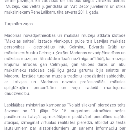
vietnē paziņoja, ka zādzības dēļ tas būs slēgts vairākas dienas.
Muzejs, kas veltīts jūgendstila un "Art Deco" juvelierim un stikla
māksliniekam Renē Lalikam, tika atvērts 2011. gadā.
Turpinām ziņas
Madonas novadpētniecības un mākslas muzejā atklāta izstāde
"Mākslas saites". Izstāde vienkopus pulcē trīs Latvijas mākslas
personības - gleznotājus Intu Celmiņu, Edvardu Grūbi un
mākslinieci Austru Celmiņu-Ķeirāni. Madonas novadpētniecības un
mākslas muzejam šī izstāde ir īpaši nozīmīga arī tādēļ, ka muzeja
krājumā atrodas gan Celmiņas, gan Grūbes darbi, un abu
mākslinieku radošais ceļš ilgu gadu garumā bijis saistīts ar
Madonu. Izstāde turpina muzeja tradīciju iepazīstināt sabiedrību
ar Latvijas un Madonas novada profesionālās mākslas
spilgtākajām personībām un viņu radošā mantojuma
daudzveidību.
Labklājības ministrijas kampaņas "Nolaid slieksni" pieredzes telts
šovasar no 11. jūlija līdz 15. augustam atradīsies sešos
pasākumos Latvijā, apmeklētājiem piedāvājot piedalīties sajūtu
stacijās, izmēģināt virtuālās realitātes pieredzi, atbildēt uz testa
jautājumiem par aizspriedumiem un saņemt informāciju par