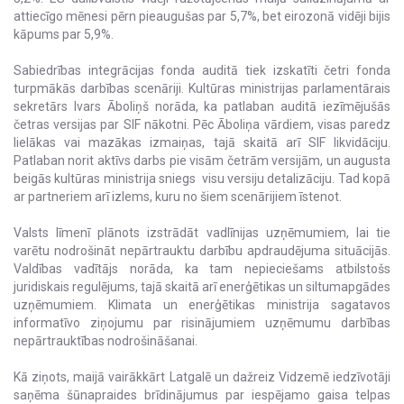
attiecīgo mēnesi pērn pieaugušas par 5,7%, bet eirozonā vidēji bijis
kāpums par 5,9%.
Sabiedrības integrācijas fonda auditā tiek izskatīti četri fonda
turpmākās darbības scenāriji. Kultūras ministrijas parlamentārais
sekretārs Ivars Āboliņš norāda, ka patlaban auditā iezīmējušās
četras versijas par SIF nākotni. Pēc Āboliņa vārdiem, visas paredz
lielākas vai mazākas izmaiņas, tajā skaitā arī SIF likvidāciju.
Patlaban norit aktīvs darbs pie visām četrām versijām, un augusta
beigās kultūras ministrija sniegs visu versiju detalizāciju. Tad kopā
ar partneriem arī izlems, kuru no šiem scenārijiem īstenot.
Valsts līmenī plānots izstrādāt vadlīnijas uzņēmumiem, lai tie
varētu nodrošināt nepārtrauktu darbību apdraudējuma situācijās.
Valdības vadītājs norāda, ka tam nepieciešams atbilstošs
juridiskais regulējums, tajā skaitā arī enerģētikas un siltumapgādes
uzņēmumiem. Klimata un enerģētikas ministrija sagatavos
informatīvo ziņojumu par risinājumiem uzņēmumu darbības
nepārtrauktības nodrošināšanai.
Kā ziņots, maijā vairākkārt Latgalē un dažreiz Vidzemē iedzīvotāji
saņēma šūnapraides brīdinājumus par iespējamo gaisa telpas