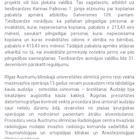
projekts vēl būs jāskata valdībā. Tas sagatavots, atbildot uz
tiesībsardzes Karinas Palkovas 1. jūnija atzinumu par kopšanas
pabalsta apmēra atbilstību Satversmes 109. pantam.
Tiesībsardze norādījusi, ka patlaban pilngadīgai personai ar
invaliditāti, kurai nepieciešama kopšana, pabalsts ir 213,43 eiro
mēnesī, savukārt pilngadīgai personai, kurai nepieciešama
kopšana un kuras invaliditātes cēlonis ir slimība no bērnības,
pabalsts ir 413,43 eiro mēnesī. Tādējādi pabalsta apmērs atšķiras
atkarībā no tā, vai invaliditāte pirmreizēji noteikta pirms vai pēc
pilngadības sasniegšanas. Tiesībsardze aicinājusi valdību līdz 31.
decembrim pārskatīt regulējumu.
Rīgas Austrumu klīniskajā universitātes slimnīcā pirmo reizi veikta
mazinvazīva operācija 13 gadus vecam pusaudzim reta labdabīga
kaula audzēja - osteoīdās osteomas – ārstēšanai. Audzējs bija
lokalizējies augšstilba kaula kakliņā. Augstas precizitātes
datortomogrāfijas kontrolē veiktā procedūra ļāva iznīcināt audzēju
caur nelielu dūrienu ādā, izvairoties no plašas ķirurģiskas
operācijas un nodrošinot pacientam ātrāku atveseļošanos.
Procedūru veica Austrumu slimnīcas Radioloģijas centra Invazīvās
radioloģijas nodaļas invazīvo radiologu komanda sadarbībā ar
Traumatoloģijas un ortopēdijas klīnikas un Anestezioloģijas