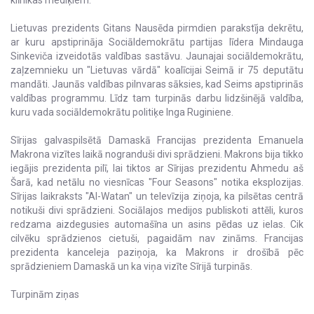
klīnikas mediķiem.
Lietuvas prezidents Gitans Nausēda pirmdien parakstīja dekrētu,
ar kuru apstiprināja Sociāldemokrātu partijas līdera Mindauga
Sinkeviča izveidotās valdības sastāvu. Jaunajai sociāldemokrātu,
zaļzemnieku un "Lietuvas vārdā" koalīcijai Seimā ir 75 deputātu
mandāti. Jaunās valdības pilnvaras sāksies, kad Seims apstiprinās
valdības programmu. Līdz tam turpinās darbu lidzšinējā valdība,
kuru vada sociāldemokrātu politiķe Inga Ruginiene.
Sīrijas galvaspilsētā Damaskā Francijas prezidenta Emanuela
Makrona vizītes laikā nogranduši divi sprādzieni. Makrons bija tikko
iegājis prezidenta pilī, lai tiktos ar Sīrijas prezidentu Ahmedu aš
Šarā, kad netālu no viesnīcas "Four Seasons" notika eksplozijas.
Sīrijas laikraksts "Al-Watan" un televīzija ziņoja, ka pilsētas centrā
notikuši divi sprādzieni. Sociālajos medijos publiskoti attēli, kuros
redzama aizdegusies automašīna un asins pēdas uz ielas. Cik
cilvēku sprādzienos cietuši, pagaidām nav zināms. Francijas
prezidenta kanceleja paziņoja, ka Makrons ir drošībā pēc
sprādzieniem Damaskā un ka viņa vizīte Sīrijā turpinās.
Turpinām ziņas