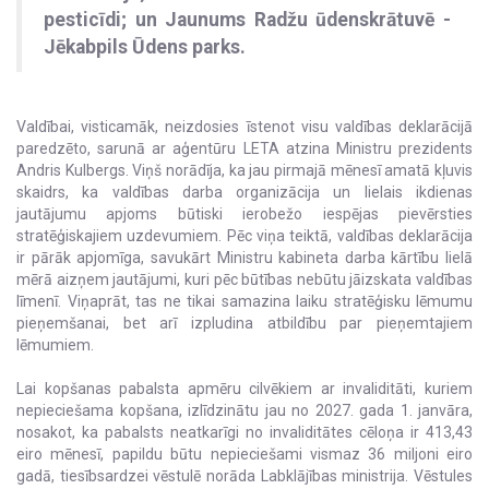
pesticīdi; un Jaunums Radžu ūdenskrātuvē -
Jēkabpils Ūdens parks.
Valdībai, visticamāk, neizdosies īstenot visu valdības deklarācijā
paredzēto, sarunā ar aģentūru LETA atzina Ministru prezidents
Andris Kulbergs. Viņš norādīja, ka jau pirmajā mēnesī amatā kļuvis
skaidrs, ka valdības darba organizācija un lielais ikdienas
jautājumu apjoms būtiski ierobežo iespējas pievērsties
stratēģiskajiem uzdevumiem. Pēc viņa teiktā, valdības deklarācija
ir pārāk apjomīga, savukārt Ministru kabineta darba kārtību lielā
mērā aizņem jautājumi, kuri pēc būtības nebūtu jāizskata valdības
līmenī. Viņaprāt, tas ne tikai samazina laiku stratēģisku lēmumu
pieņemšanai, bet arī izpludina atbildību par pieņemtajiem
lēmumiem.
Lai kopšanas pabalsta apmēru cilvēkiem ar invaliditāti, kuriem
nepieciešama kopšana, izlīdzinātu jau no 2027. gada 1. janvāra,
nosakot, ka pabalsts neatkarīgi no invaliditātes cēloņa ir 413,43
eiro mēnesī, papildu būtu nepieciešami vismaz 36 miljoni eiro
gadā, tiesībsardzei vēstulē norāda Labklājības ministrija. Vēstules