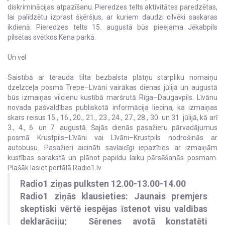
diskriminācijas atpazīšanu. Pieredzes telts aktivitātes paredzētas,
lai palīdzētu izprast šķēršļus, ar kuriem daudzi cilvēki saskaras
ikdienā. Pieredzes telts 15. augustā būs pieejama Jēkabpils
pilsētas svētkos Kena parkā.
Un vēl
Saistībā ar tērauda tilta bezbalsta plātņu starpliku nomaiņu
dzelzceļa posmā Trepe–Līvāni vairākas dienas jūlijā un augustā
būs izmaiņas vilcienu kustībā maršrutā Rīga–Daugavpils. Līvānu
novada pašvaldības publiskotā informācija liecina, ka izmaiņas
skars reisus 15., 16., 20., 21., 23., 24., 27., 28., 30. un 31. jūlijā, kā arī
3., 4., 6. un 7. augustā. Šajās dienās pasažieru pārvadājumus
posmā Krustpils–Līvāni vai Līvāni–Krustpils nodrošinās ar
autobusu. Pasažieri aicināti savlaicīgi iepazīties ar izmaiņām
kustības sarakstā un plānot papildu laiku pārsēšanās posmam.
Plašāk lasiet portālā Radio1.lv
Radio1 ziņas pulksten 12.00-13.00-14.00
Radio1 ziņās klausieties: Jaunais premjers
skeptiski vērtē iespējas īstenot visu valdības
deklarāciju; Sērenes avotā konstatēti