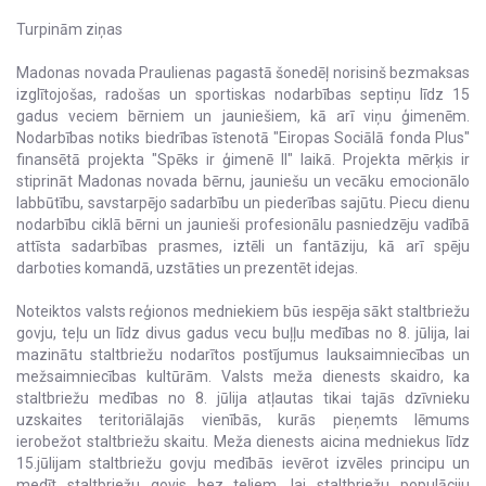
Turpinām ziņas
Madonas novada Praulienas pagastā šonedēļ norisinš bezmaksas
izglītojošas, radošas un sportiskas nodarbības septiņu līdz 15
gadus veciem bērniem un jauniešiem, kā arī viņu ģimenēm.
Nodarbības notiks biedrības īstenotā "Eiropas Sociālā fonda Plus"
finansētā projekta "Spēks ir ģimenē II" laikā. Projekta mērķis ir
stiprināt Madonas novada bērnu, jauniešu un vecāku emocionālo
labbūtību, savstarpējo sadarbību un piederības sajūtu. Piecu dienu
nodarbību ciklā bērni un jaunieši profesionālu pasniedzēju vadībā
attīsta sadarbības prasmes, iztēli un fantāziju, kā arī spēju
darboties komandā, uzstāties un prezentēt idejas.
Noteiktos valsts reģionos medniekiem būs iespēja sākt staltbriežu
govju, teļu un līdz divus gadus vecu buļļu medības no 8. jūlija, lai
mazinātu staltbriežu nodarītos postījumus lauksaimniecības un
mežsaimniecības kultūrām. Valsts meža dienests skaidro, ka
staltbriežu medības no 8. jūlija atļautas tikai tajās dzīvnieku
uzskaites teritoriālajās vienībās, kurās pieņemts lēmums
ierobežot staltbriežu skaitu. Meža dienests aicina medniekus līdz
15.jūlijam staltbriežu govju medībās ievērot izvēles principu un
medīt staltbriežu govis bez teļiem, lai staltbriežu populāciju