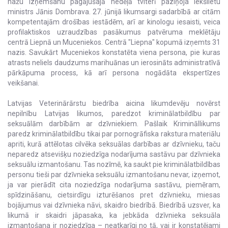
nažu izņemšanu pagājušajā nedēļā tviterī paziņoja iekšlietu
ministrs Jānis Dombrava. 27. jūnijā likumsargi sadarbībā ar citām
kompetentajām drošības iestādēm, arī ar kinologu iesaisti, veica
profilaktiskos uzraudzības pasākumus patvēruma meklētāju
centrā Liepnā un Muceniekos. Centrā "Liepna" kopumā izņemts 31
nazis. Savukārt Muceniekos konstatēta viena persona, pie kuras
atrasts neliels daudzums marihuānas un ierosināts administratīvā
pārkāpuma process, kā arī persona nogādāta ekspertīzes
veikšanai.
Latvijas Veterinārārstu biedrība aicina likumdevēju novērst
nepilnību Latvijas likumos, paredzot kriminālatbildību par
seksuālām darbībām ar dzīvniekiem. Pašlaik Krimināllikums
paredz kriminālatbildību tikai par pornogrāfiska rakstura materiālu
apriti, kurā attēlotas cilvēka seksuālas darbības ar dzīvnieku, taču
neparedz atsevišķu noziedzīga nodarījuma sastāvu par dzīvnieka
seksuālu izmantošanu. Tas nozīmē, ka saukt pie kriminālatbildības
personu tieši par dzīvnieka seksuālu izmantošanu nevar, izņemot,
ja var pierādīt cita noziedzīga nodarījuma sastāvu, piemēram,
spīdzināšanu, cietsirdīgu izturēšanos pret dzīvnieku, miesas
bojājumus vai dzīvnieka nāvi, skaidro biedrībā. Biedrībā uzsver, ka
likumā ir skaidri jāpasaka, ka jebkāda dzīvnieka seksuāla
izmantošana ir noziedzīga – neatkarīgi no tā, vai ir konstatējami