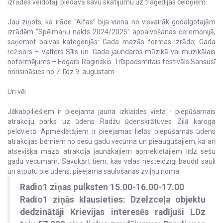
izrādes veidotāji piedāvā savu skatījumu uz traģēdijas cēloņiem.
Jau ziņots, ka irāde “Alfas” bija viena no visvairāk godalgotajām
izrādēm “Spēlmaņu nakts 2024/2025” apbalvošanas ceremonijā,
saņemot balvas kategorijās: Gada mazās formas izrāde; Gada
režisors – Valters Sīlis un Gada jaundarbs mūzikā vai muzikālais
noformējums – Edgars Raginskis. Trīspadsmitais festivāls Sansusī
norisināsies no 7. līdz 9. augustam.
Un vēl
Jēkabpiliešiem ir pieejama jauna izklaides vieta - piepūšamais
atrakciju parks uz ūdens Radžu ūdenskrātuves Zilā karoga
peldvietā. Apmeklētājiem ir pieejamas lielās piepūšamās ūdens
atrakcijas bērniem no sešu gadu vecuma un pieaugušajiem, kā arī
atsevišķa mazā atrakcija jaunākajiem apmeklētājiem līdz sešu
gadu vecumam. Savukārt tiem, kas vēlas nesteidzīgi baudīt sauli
un atpūtu pie ūdens, pieejama saulošanās zviļņu noma.
Radio1 ziņas pulksten 15.00-16.00-17.00
Radio1 ziņās klausieties: Dzelzceļa objektu
dedzinātāji Krievijas interesēs radījuši LDz