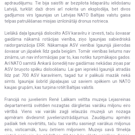
apdraudējumu. Tie bija saistīti ar bezpilota lidaparātu ielidošanu
Latvijā, turklāt daži droni arī nokrita un eksplodēja, bet divos
gadījumos virs Igaunijas un Latvijas NATO Baltijas valstu gaisa
telpas patrulēšanas misijas iznīcinātāji dronus notrieca.
Lielākā daļa Igaunijā dislocēto ASV karavīru ir izvesti, taču šovasar
gaidāma nākamā rotācijas vienība, ziņo Igaunijas sabiedriskā
raidorganizācija ERR. Nākamajai ASV vienībai Igaunijā jāierodas
šovasar un jāpaliek līdz gada beigām. Tomēr vienības lielums nav
zināms, un nav informācijas par to, kas notiks turpmākajos gados.
Arī NATO samitā Ankarā šonedēļ nav gaidāmas nekādas ziņas par
ASV bruņoto spēku dislocēšanu. Lai gan iepriekš Igaunijā atradās
līdz pat 700 ASV karavīriem, tagad tur ir palikuši mazāk nekā
simts. Igaunijai šobrīd jāpaļaujas uz saviem spēkiem un NATO
kaujas grupām, kas turpina rotēt Baltijas valstīs.
Francijā no juvelierim Renē Lalikam veltīta muzeja Lejasreinas
departamentā svētdien nozagtas dārglietas vairāku miljonu eiro
vērtībā. Viens vai vairāki zagļi ielauzās muzejā un nozaga
apmēram divdesmit juvelierizstrādājumus. Zaudējumu apmērs
pašlaik tiek novērtēts, taču tas varētu sasniegt vairākus miljonus
eiro, visticamāk, tuvu četriem miljoniem. Muzejs savā tīmekļa