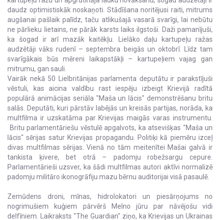
kartupeļu ražu un apgrūtināja lauku novākšanu, šogad audzētāji ir
daudz optimistiskāk noskaņoti. Stādīšana noritējusi raiti, mitrums
augšanai pašlaik palīdz, taču atlikušajā vasarā svarīgi, lai nebūtu
ne pārlieku lietains, ne pārāk karsts laiks ilgstoši. Daži pamanījuši,
ka šogad ir arī mazāk kaitēkļu. Lielāko daļu kartupeļu ražas
audzētāji vāks rudenī – septembra beigās un oktobrī. Līdz tam
svarīgākais būs mēreni laikapstākļi – kartupeļiem vajag gan
mitrumu, gan sauli.
Vairāk nekā 50 Lielbritānijas parlamenta deputātu ir parakstījuši
vēstuli, kas aicina valdību rast iespēju izbeigt Krievijā radītā
populārā animācijas seriāla "Maša un lācis" demonstrēšanu britu
salās. Deputāti, kuri pārstāv labējās un kreisās partijas, norāda, ka
multfilma ir uzskatāma par Krievijas maigās varas instrumentu.
Britu parlamentāriešu vēstulē apgalvots, ka atsevišķas "Maša un
lācis" sērijas satur Krievijas propagandu. Politiķi kā piemēru izceļ
divas multfilmas sērijas. Vienā no tām meitenītei Mašai galvā ir
tankista ķivere, bet otrā – padomju robežsargu cepure.
Parlamentārieši uzsver, ka šādi multfilmas autori aktīvi normalizē
padomju militāro ikonogrāfiju mazu bērnu auditorijai visā pasaulē.
Zemūdens droni, mīnas, hidrolokatori un piesārņojums no
nogrimušiem kuģiem pārvērš Melno jūru par nāvējošu vidi
delfīniem. Laikraksts "The Guardian" ziņo, ka Krievijas un Ukrainas