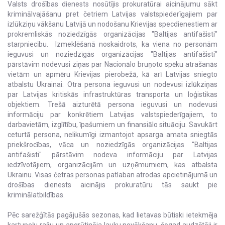
Valsts drošības dienests nosūtījis prokuratūrai aicinājumu sākt
kriminālvajāšanu pret četriem Latvijas valstspiederīgajiem par
izlūkziņu vākšanu Latvijā un nodošanu Krievijas specdienestiem ar
prokremliskās noziedzīgās organizācijas "Baltijas antifašisti"
starpniecību. Izmeklēšanā noskaidrots, ka viena no personām
ieguvusi un noziedzīgās organizācijas "Baltijas antifašisti"
pārstāvim nodevusi ziņas par Nacionālo bruņoto spēku atrašanās
vietām un apmēru Krievijas pierobežā, kā arī Latvijas sniegto
atbalstu Ukrainai. Otra persona ieguvusi un nodevusi izlūkziņas
par Latvijas kritiskās infrastruktūras transporta un loģistikas
objektiem. Trešā aizturētā persona ieguvusi un nodevusi
informāciju par konkrētiem Latvijas valstspiederīgajiem, to
darbavietām, izglītību, īpašumiem un finansiālo situāciju. Savukārt
ceturtā persona, nelikumīgi izmantojot apsarga amata sniegtās
priekšrocības, vāca un noziedzīgās organizācijas "Baltijas
antifašisti" pārstāvim nodeva informāciju par Latvijas
iedzīvotājiem, organizācijām un uzņēmumiem, kas atbalsta
Ukrainu. Visas četras personas patlaban atrodas apcietinājumā un
drošības dienests aicinājis prokuratūru tās saukt pie
kriminālatbildības.
Pēc sarežģītās pagājušās sezonas, kad lietavas būtiski ietekmēja