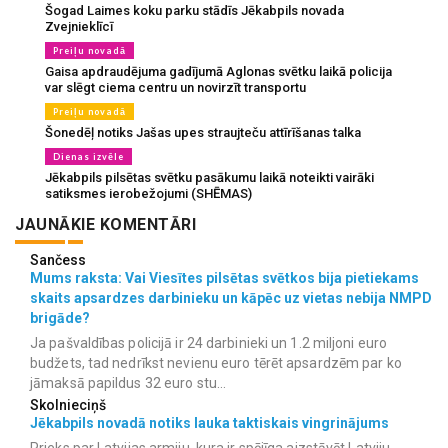
Šogad Laimes koku parku stādīs Jēkabpils novada
Zvejnieklīcī
Preiļu novadā
Gaisa apdraudējuma gadījumā Aglonas svētku laikā policija
var slēgt ciema centru un novirzīt transportu
Preiļu novadā
Šonedēļ notiks Jašas upes straujteču attīrīšanas talka
Dienas izvēle
Jēkabpils pilsētas svētku pasākumu laikā noteikti vairāki
satiksmes ierobežojumi (SHĒMAS)
JAUNĀKIE KOMENTĀRI
Sančess
Mums raksta: Vai Viesītes pilsētas svētkos bija pietiekams
skaits apsardzes darbinieku un kāpēc uz vietas nebija NMPD
brigāde?
Ja pašvaldības policijā ir 24 darbinieki un 1.2 miljoni euro
budžets, tad nedrīkst nevienu euro tērēt apsardzēm par ko
jāmaksā papildus 32 euro stu...
Skolnieciņš
Jēkabpils novadā notiks lauka taktiskais vingrinājums
Prieks par Latvijas armiju, kura ir spējīga aizstāvēt Latviju