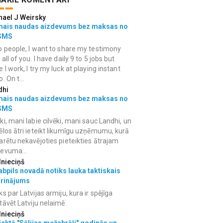
hael J Weirsky
mais naudas aizdevums bez maksas no
SMS
o people, I want to share my testimony
 all of you. I have daily 9 to 5 jobs but
e I work, I try my luck at playing instant
. On t...
dhi
mais naudas aizdevums bez maksas no
SMS
ki, mani labie cilvēki, mani sauc Landhi, un
ēlos ātri ieteikt likumīgu uzņēmumu, kurā
arētu nekavējoties pieteikties ātrajam
devuma...
lnieciņš
bpils novadā notiks lauka taktiskais
grinājums
ks par Latvijas armiju, kura ir spējīga
tāvēt Latviju nelaimē.
lnieciņš
ektā "Sēlijas mežabrāļi" godinās un