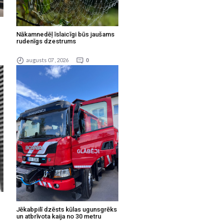
Nākamnedēļ īslaicīgi būs jaušams
rudenīgs dzestrums
augusts 07 , 2026
0
Jēkabpilī dzēsts kūlas ugunsgrēks
un atbrīvota kaija no 30 metru