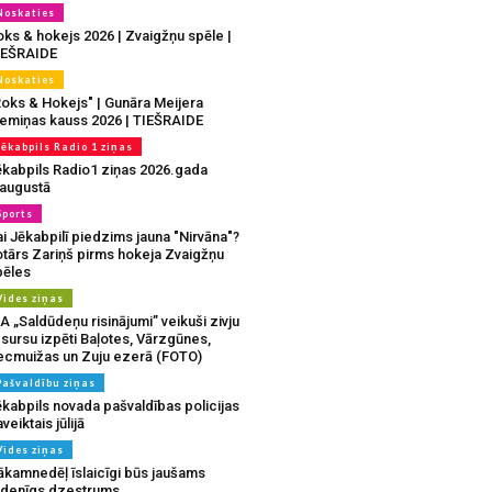
Noskaties
oks & hokejs 2026 | Zvaigžņu spēle |
IEŠRAIDE
Noskaties
Roks & Hokejs" | Gunāra Meijera
iemiņas kauss 2026 | TIEŠRAIDE
Jēkabpils Radio 1 ziņas
ēkabpils Radio1 ziņas 2026.gada
.augustā
Sports
i Jēkabpilī piedzims jauna "Nirvāna"?
otārs Zariņš pirms hokeja Zvaigžņu
pēles
Vides ziņas
A „Saldūdeņu risinājumi” veikuši zivju
sursu izpēti Baļotes, Vārzgūnes,
ecmuižas un Zuju ezerā (FOTO)
Pašvaldību ziņas
ēkabpils novada pašvaldības policijas
veiktais jūlijā
Vides ziņas
ākamnedēļ īslaicīgi būs jaušams
udenīgs dzestrums