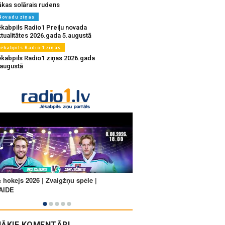
ākas solārais rudens
Novadu ziņas
ēkabpils Radio1 Preiļu novada
ktualitātes 2026.gada 5.augustā
Jēkabpils Radio 1 ziņas
ēkabpils Radio1 ziņas 2026.gada
.augustā
ĀKIE KOMENTĀRI