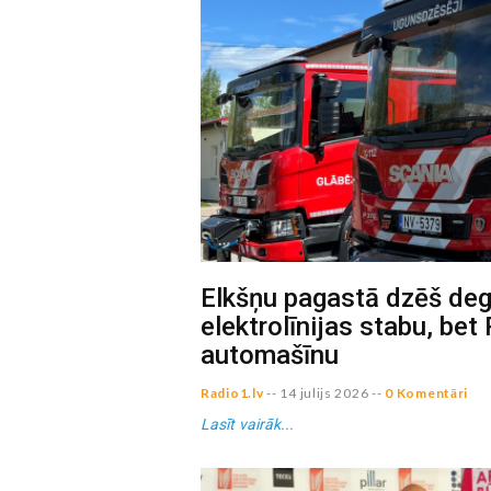
Elkšņu pagastā dzēš deg
elektrolīnijas stabu, bet 
automašīnu
Radio1.lv
--
14 julijs 2026
--
0 Komentāri
Lasīt vairāk...