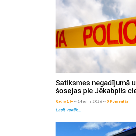
Satiksmes negadījumā u
šosejas pie Jēkabpils ci
Radio1.lv
--
14 julijs 2026
--
0 Komentāri
Lasīt vairāk...