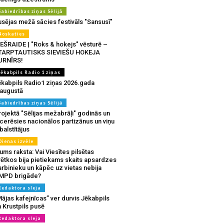
Sabiedrības ziņas Sēlijā
usējas mežā sācies festivāls "Sansusī"
Noskaties
IEŠRAIDE | "Roks & hokejs" vēsturē –
TARPTAUTISKS SIEVIEŠU HOKEJA
URNĪRS!
Jēkabpils Radio 1 ziņas
ēkabpils Radio1 ziņas 2026.gada
.augustā
Sabiedrības ziņas Sēlijā
ojektā "Sēlijas mežabrāļi" godinās un
tcerēsies nacionālos partizānus un viņu
balstītājus
Dienas izvēle
ms raksta: Vai Viesītes pilsētas
vētkos bija pietiekams skaits apsardzes
rbinieku un kāpēc uz vietas nebija
MPD brigāde?
Redaktora sleja
ājas kafejnīcas” ver durvis Jēkabpils
 Krustpils pusē
Redaktora sleja