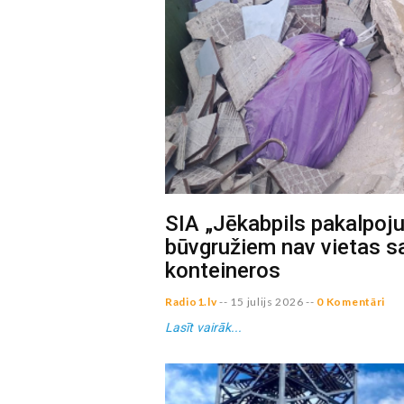
SIA „Jēkabpils pakalpoju
būvgružiem nav vietas s
konteineros
Radio1.lv
--
15 julijs 2026
--
0 Komentāri
Lasīt vairāk...