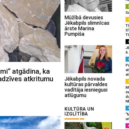
S
Mūžībā devusies
Jēkabpils slimnīcas
T
ārste Marina
S
Pumpiša
T
J
6
Pr
mi“ atgādina, ka
a
at
adzīves atkritumu
Jēkabpils novada
kultūras pārvaldes
Mu
vadītāja iesniegusi
s
atlūgumu
da
N
KULTŪRA UN
IZGLĪTĪBA
“M
un