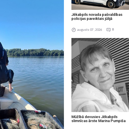
Jēkabpils novada pašvaldības
policijas paveiktais jūlijā
augusts 07 , 2026
0
Mūžībā devusies Jēkabpils
slimnīcas ārste Marina Pumpiša