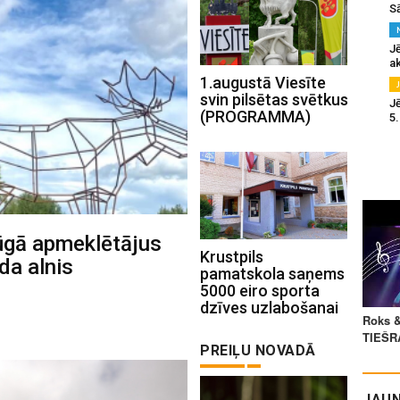
S
J
a
1.augustā Viesīte
svin pilsētas svētkus
J
(PROGRAMMA)
5
rūgā apmeklētājus
Krustpils
da alnis
pamatskola saņems
5000 eiro sporta
dzīves uzlabošanai
PREIĻU NOVADĀ
JAUN