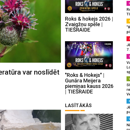
R
T
Roks & hokejs 2026 |
Zvaigžņu spēle |
"
TIEŠRAIDE
p
J
7
Va
L
atūra var noslīdēt
s
"Roks & Hokejs" |
Gunāra Meijera
SI
piemiņas kauss 2026
re
| TIEŠRAIDE
V
LASĪTĀKĀS
J
pa
N
r