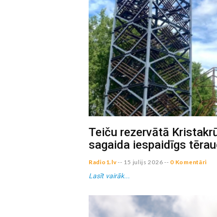
Teiču rezervātā Kristak
sagaida iespaidīgs tērau
Radio1.lv
--
15 julijs 2026
--
0 Komentāri
Lasīt vairāk...