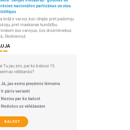
erēsies nacionālos partizānus un viņu
lstītājus
 brāļi ir varoņi, kuri cīnijās pret padomju
āciju, pret maskavas kundzību.
inēsim šos varoņus, šos drosminiekus.
ā, Skolnieciņš
AUJA
i Tu jau zini, par ko balsosi 15.
aeimas vēlēšanās?
Jā, jau esmu pieņēmis lēmumu
Ir pāris varianti
Nezinu par ko balsot
Nedošos uz vēlēšanām
BALSOT