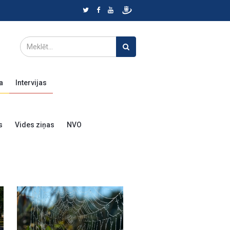
a
Intervijas
s
Vides ziņas
NVO