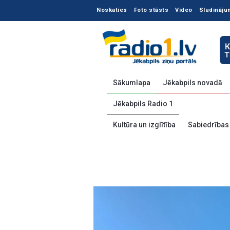
Noskaties
Foto stāsts
Video
Sludināju
Sākumlapa
Jēkabpils novadā
Jēkabpils Radio 1
Kultūra un izglītība
Sabiedrības