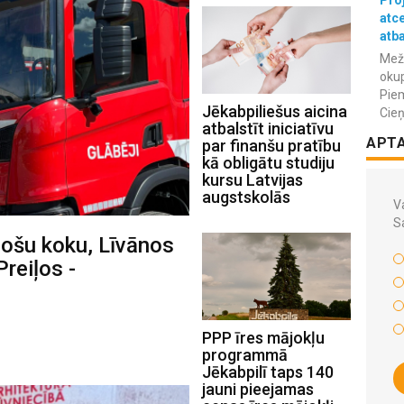
atc
atba
Meža
okup
Piem
Jēkabpiliešus aicina
Cieņ
atbalstīt iniciatīvu
APT
par finanšu pratību
kā obligātu studiju
kursu Latvijas
augstskolās
Va
S
ošu koku, Līvānos
Preiļos -
PPP īres mājokļu
programmā
Jēkabpilī taps 140
jauni pieejamas