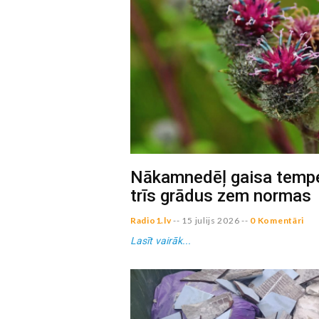
Nākamnedēļ gaisa temper
trīs grādus zem normas
Radio1.lv
--
15 julijs 2026
--
0 Komentāri
Lasīt vairāk...