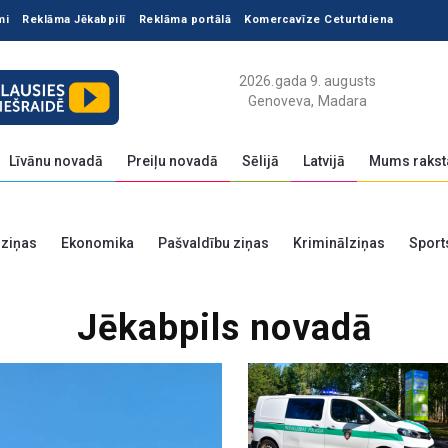
mi
Reklāma Jēkabpilī
Reklāma portālā
Komercavīze Ceturtdiena
2026.gada 9. augusts
Genoveva, Madara
Līvānu novadā
Preiļu novadā
Sēlijā
Latvijā
Mums rakst
 ziņas
Ekonomika
Pašvaldību ziņas
Kriminālziņas
Sport
Jēkabpils novadā