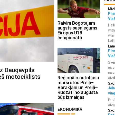
Mic
Pir
Via
Raivim Bogotajam
Hell
augsts sasniegums
with
Eiropas U18
whil
čempionātā
Lotto
Lan
Pir
Via
Svei
es v
z Daugavpils
es v
eš motociklists
Reģionālo autobusu
aiz
maršrutos Preiļi–
Sko
Varakļāni un Preiļi–
Jēka
Rudzāti no augusta
vin
būs izmaiņas
Prie
aizs
EKONOMIKA
Sko
Proj