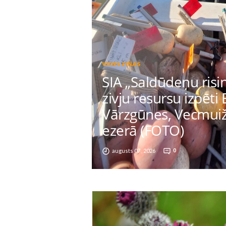
VIDES ZIŅAS
SIA „Saldūdeņu risi
zivju resursu izpēti 
Vārzgūnes, Vecmuiž
ezerā (FOTO)
augusts 07 , 2026
0