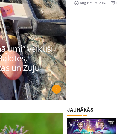
augusts 05 , 2026
0
nājumi” veikuši
Baļotes,
as un Zuju
JAUNĀKĀS