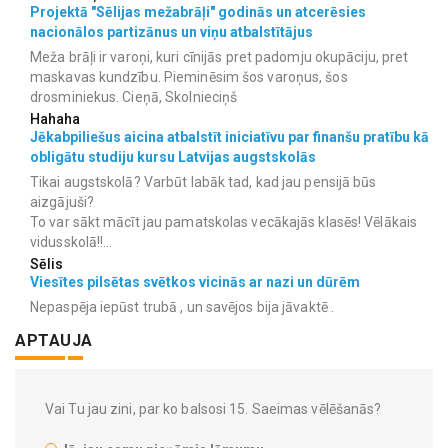
Projektā "Sēlijas mežabrāļi" godinās un atcerēsies
nacionālos partizānus un viņu atbalstītājus
Meža brāļi ir varoņi, kuri cīnijās pret padomju okupāciju, pret
maskavas kundzību. Pieminēsim šos varoņus, šos
drosminiekus. Cieņā, Skolnieciņš
Hahaha
Jēkabpiliešus aicina atbalstīt iniciatīvu par finanšu pratību kā
obligātu studiju kursu Latvijas augstskolās
Tikai augstskolā? Varbūt labāk tad, kad jau pensijā būs
aizgājuši?
To var sākt mācīt jau pamatskolas vecākajās klasēs! Vēlākais
vidusskolā!!...
Sēlis
Viesītes pilsētas svētkos vicinās ar nazi un dūrēm
Nepaspēja iepūst trubā , un savējos bija jāvaktē .
APTAUJA
Vai Tu jau zini, par ko balsosi 15. Saeimas vēlēšanās?