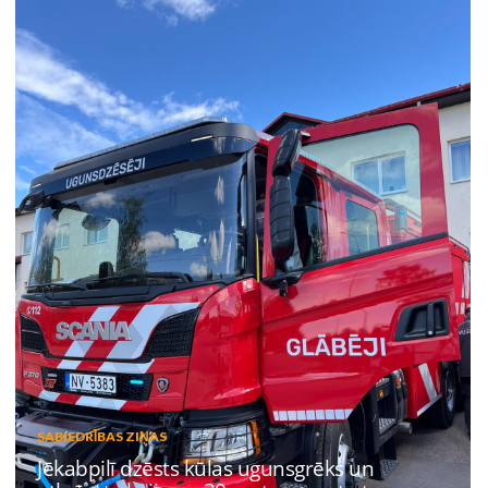
SABIEDRĪBAS ZIŅAS
Jēkabpilī dzēsts kūlas ugunsgrēks un