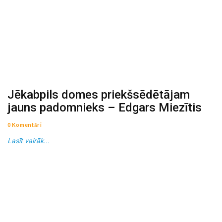
Jēkabpils domes priekšsēdētājam
jauns padomnieks – Edgars Miezītis
0 Komentāri
Lasīt vairāk...