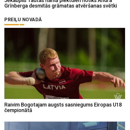
Jēkabpils Tautas namā piektdien notiks Andra
Grīnberga desmitās grāmatas atvēršanas svētki
PREIĻU NOVADĀ
Raivim Bogotajam augsts sasniegums Eiropas U18
čempionātā