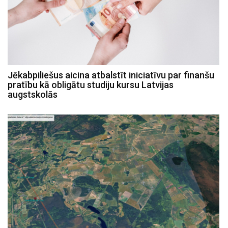
Jēkabpiliešus aicina atbalstīt iniciatīvu par finanšu
pratību kā obligātu studiju kursu Latvijas
augstskolās