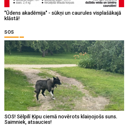
"Ūdens akadēmija" - sūkņi un caurules visplašākajā
klāstā!
SOS
SOS! Sēlpilī Ķipu ciemā novērots klaiņojošs suns.
Saimniek, atsaucies!