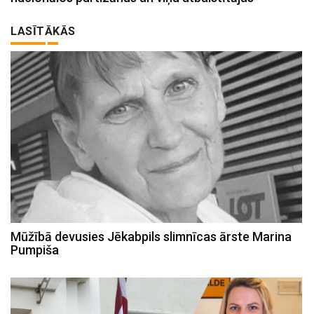
LASĪTĀKĀS
Mūžībā devusies Jēkabpils slimnīcas ārste Marina
Pumpiša