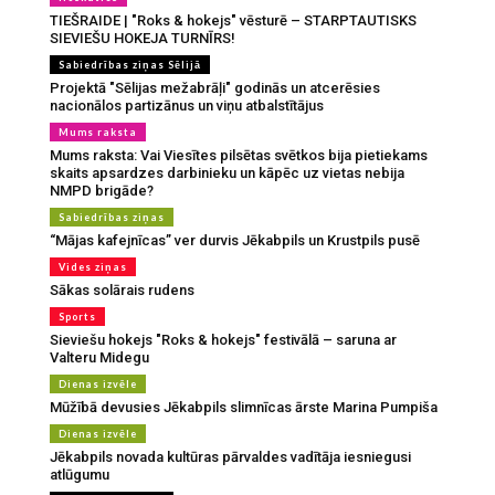
TIEŠRAIDE | "Roks & hokejs" vēsturē – STARPTAUTISKS
SIEVIEŠU HOKEJA TURNĪRS!
Sabiedrības ziņas Sēlijā
Projektā "Sēlijas mežabrāļi" godinās un atcerēsies
nacionālos partizānus un viņu atbalstītājus
Mums raksta
Mums raksta: Vai Viesītes pilsētas svētkos bija pietiekams
skaits apsardzes darbinieku un kāpēc uz vietas nebija
NMPD brigāde?
Sabiedrības ziņas
“Mājas kafejnīcas” ver durvis Jēkabpils un Krustpils pusē
Vides ziņas
Sākas solārais rudens
Sports
Sieviešu hokejs "Roks & hokejs" festivālā – saruna ar
Valteru Midegu
Dienas izvēle
Mūžībā devusies Jēkabpils slimnīcas ārste Marina Pumpiša
Dienas izvēle
Jēkabpils novada kultūras pārvaldes vadītāja iesniegusi
atlūgumu