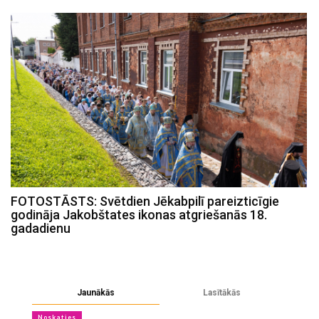
FOTOSTĀSTS: Svētdien Jēkabpilī pareizticīgie
godināja Jakobštates ikonas atgriešanās 18.
gadadienu
Jaunākās
Lasītākās
Noskaties