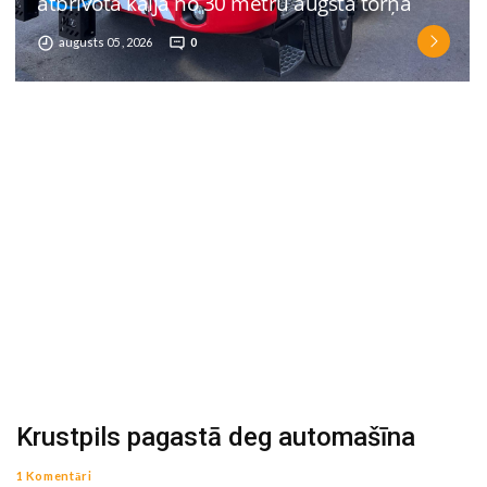
atbrīvota kaija no 30 metru augsta torņa
augusts 05 , 2026
0
Krustpils pagastā deg automašīna
1 Komentāri