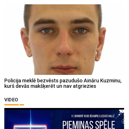
Policija meklē bezvēsts pazudušo Aināru Kuzminu,
kurš devās makšķerēt un nav atgriezies
VIDEO