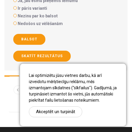
Jā, jau esmu pieņēmis lēmumu
Ir pāris varianti
Nezinu par ko balsot
Nedošos uz vēlēšanām
BALSOT
SKATĪT REZULTĀTUS
Lai optimizētu jūsu vietnes darbu, kā arī
izveidotu mērķtiecīgu reklāmu, mēs
izmantojam sīkdatnes ("sīkfailus"). Gadījumā, ja
...
1
1720
1721
1722
1723
1724
1725
1726
turpināsiet izmantot šo vietni, jūs automātiski
...
1727
1728
1729
1730
1927
piekrītat failu lietošanas noteikumiem.
Akceptēt un turpināt