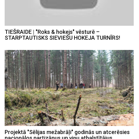
TIEŠRAIDE | "Roks & hokejs" vēsturē –
STARPTAUTISKS SIEVIEŠU HOKEJA TURNĪRS!
Projektā "Sēlijas mežabrāļi" godinās un atcerēsies
nacionālos partizānus un viņu atbalstītājus