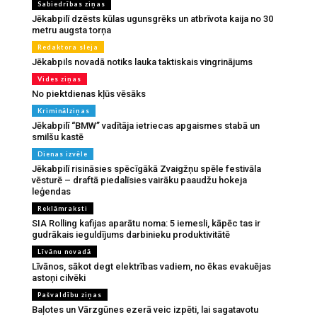
Sabiedrības ziņas
Jēkabpilī dzēsts kūlas ugunsgrēks un atbrīvota kaija no 30
metru augsta torņa
Redaktora sleja
Jēkabpils novadā notiks lauka taktiskais vingrinājums
Vides ziņas
No piektdienas kļūs vēsāks
Kriminālziņas
Jēkabpilī “BMW” vadītāja ietriecas apgaismes stabā un
smilšu kastē
Dienas izvēle
Jēkabpilī risināsies spēcīgākā Zvaigžņu spēle festivāla
vēsturē – draftā piedalīsies vairāku paaudžu hokeja
leģendas
Reklāmraksti
SIA Rolling kafijas aparātu noma: 5 iemesli, kāpēc tas ir
gudrākais ieguldījums darbinieku produktivitātē
Līvānu novadā
Līvānos, sākot degt elektrības vadiem, no ēkas evakuējas
astoņi cilvēki
Pašvaldību ziņas
Baļotes un Vārzgūnes ezerā veic izpēti, lai sagatavotu