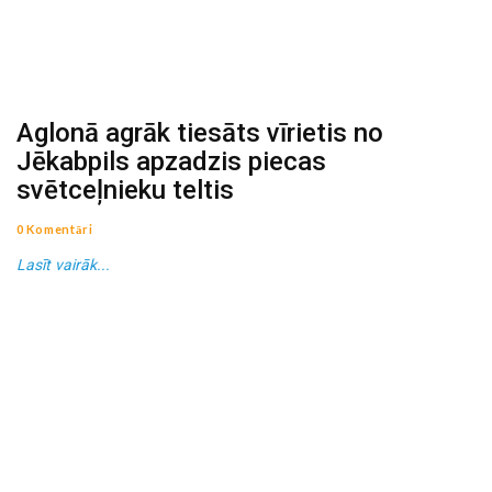
Aglonā agrāk tiesāts vīrietis no
Jēkabpils apzadzis piecas
svētceļnieku teltis
0 Komentāri
Lasīt vairāk...