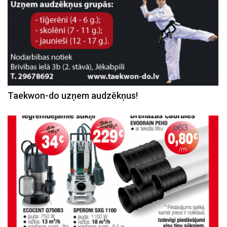
Taekwon-do uzņem audzēkņus!