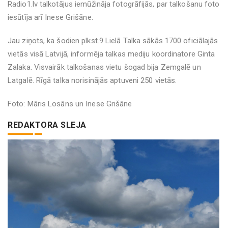
Radio1.lv talkotājus iemūžināja fotogrāfijās, par talkošanu foto
iesūtīja arī Inese Grišāne.
Jau ziņots, ka šodien plkst.9 Lielā Talka sākās 1700 oficiālajās
vietās visā Latvijā, informēja talkas mediju koordinatore Ginta
Zalaka. Visvairāk talkošanas vietu šogad bija Zemgalē un
Latgalē. Rīgā talka norisinājās aptuveni 250 vietās.
Foto: Māris Losāns un Inese Grišāne
REDAKTORA SLEJA