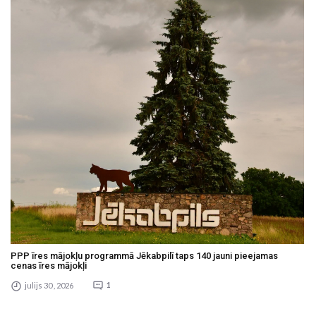
PPP īres mājokļu programmā Jēkabpilī taps 140 jauni pieejamas
cenas īres mājokļi
julijs 30 , 2026
1