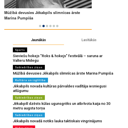
Jaunākās
Lasītākās
Sports
Sieviešu hokejs "Roks & hokejs" festivālā – saruna ar
Valteru Midegu
Sabiedrības ziņas
Mūžībā devusies Jēkabpils slimnīcas ārste Marina Pumpiša
Kultūra un izglītība
Jēkabpils novada kultūras pārvaldes vadītāja iesniegusi
atlūgumu
Sabiedrības ziņas
Jēkabpilī dzēsts kūlas ugunsgrēks un atbrīvota kaija no 30
metru augsta torņa
Sabiedrības ziņas
Jēkabpils novadā notiks lauka taktiskais vingrinājums
Vides ziņas