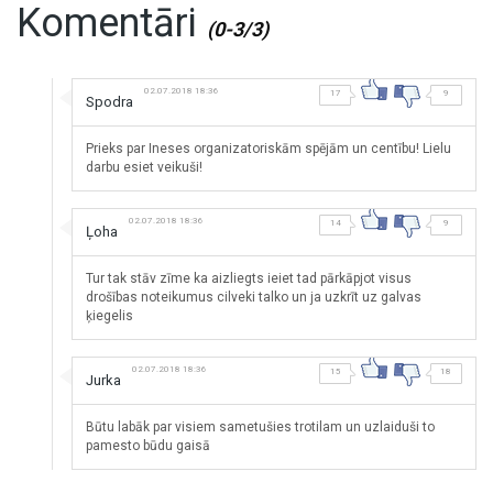
Komentāri
(0-3/3)
02.07.2018 18:36
17
9
Spodra
Prieks par Ineses organizatoriskām spējām un centību! Lielu
darbu esiet veikuši!
02.07.2018 18:36
14
9
Ļoha
Tur tak stāv zīme ka aizliegts ieiet tad pārkāpjot visus
drošības noteikumus cilveki talko un ja uzkrīt uz galvas
ķiegelis
02.07.2018 18:36
15
18
Jurka
Būtu labāk par visiem sametušies trotilam un uzlaiduši to
pamesto būdu gaisā