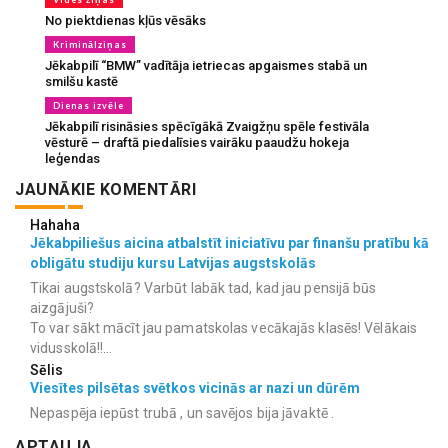
No piektdienas kļūs vēsāks
Kriminālziņas
Jēkabpilī “BMW” vadītāja ietriecas apgaismes stabā un
smilšu kastē
Dienas izvēle
Jēkabpilī risināsies spēcīgākā Zvaigžņu spēle festivāla
vēsturē – draftā piedalīsies vairāku paaudžu hokeja
leģendas
JAUNĀKIE KOMENTĀRI
Hahaha
Jēkabpiliešus aicina atbalstīt iniciatīvu par finanšu pratību kā
obligātu studiju kursu Latvijas augstskolās
Tikai augstskolā? Varbūt labāk tad, kad jau pensijā būs
aizgājuši?
To var sākt mācīt jau pamatskolas vecākajās klasēs! Vēlākais
vidusskolā!!...
Sēlis
Viesītes pilsētas svētkos vicinās ar nazi un dūrēm
Nepaspēja iepūst trubā , un savējos bija jāvaktē .
APTAUJA