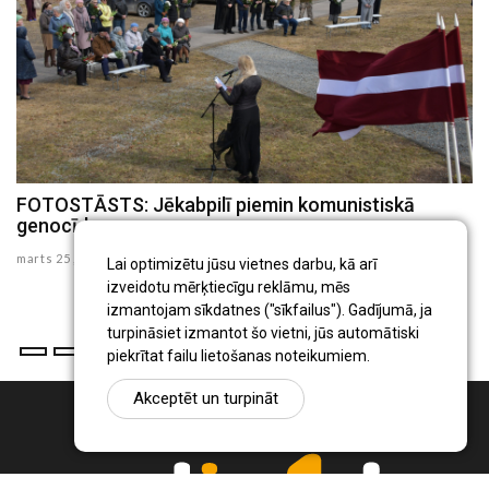
FOTOSTĀSTS: Jēkabpilī piemin komunistiskā
genocīda upurus
marts 25 , 2026
Lai optimizētu jūsu vietnes darbu, kā arī
izveidotu mērķtiecīgu reklāmu, mēs
izmantojam sīkdatnes ("sīkfailus"). Gadījumā, ja
turpināsiet izmantot šo vietni, jūs automātiski
piekrītat failu lietošanas noteikumiem.
Akceptēt un turpināt