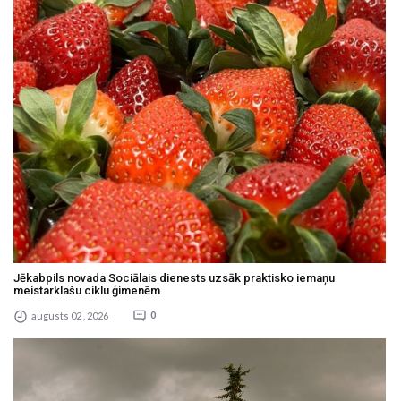
Jēkabpils novada Sociālais dienests uzsāk praktisko iemaņu
meistarklašu ciklu ģimenēm
augusts 02 , 2026
0