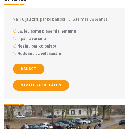
Vai Tu jau zini, par ko balsosi 15. Saeimas vēlēšanās?
Jā, jau esmu pieņēmis lēmumu
Ir pāris varianti
Nezinu par ko balsot
Nedošos uz vēlēšanām
BALSOT
SKATĪT REZULTĀTUS