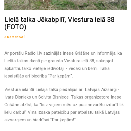
Lielā talka Jēkabpilī, Viestura ielā 38
(FOTO)
3 Komentāri
Ar portālu Radio1.lv sazinājās Inese Grišāne un informēja, ka
Lielās talkas dienā pie grausta Viestura ielā 38, sakopjot
apkārtni, talko vietējie iedīvotāji - vecāki un bērni. Talkā
iesaistījās arī biedrība "Par ķepām".
Viestura ielā 38 Lielajā talkā piedalījās arī Latvijas Aizsargi -
Ivars Bisnieks un Solvita Bisniece. Talkas organizatore Inese
Grišāne atzīst, ka “bez viņiem mēs uz pusi nevarētu izdarīt tik
lielu darbu!” Viņa izsaka pateicību par atbalstu talkā Latvijas
aizsargiem un biedrībai "Par ķepām!”